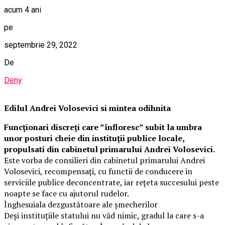
acum 4 ani
pe
septembrie 29, 2022
De
Deny
Edilul Andrei Volosevici si mintea odihnita
Funcționari discreți care ”înfloresc” subit la umbra
unor posturi cheie din instituții publice locale,
propulsati din cabinetul primarului Andrei Volosevici.
Este vorba de consilieri din cabinetul primarului Andrei
Volosevici, recompensați, cu functii de conducere in
serviciile publice deconcentrate, iar rețeta succesului peste
noapte se face cu ajutorul rudelor.
Înghesuiala dezgustătoare ale șmecherilor
Deși instituțiile statului nu văd nimic, gradul la care s-a