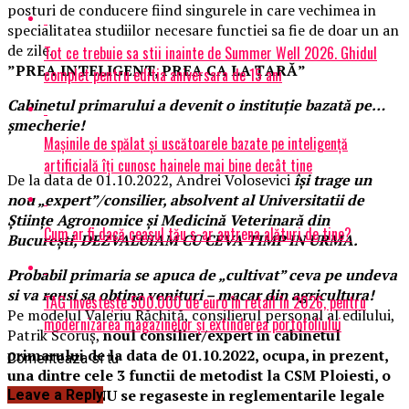
posturi de conducere fiind singurele in care vechimea in
specialitatea studiilor necesare functiei sa fie de doar un an
de zile.
Tot ce trebuie sa stii inainte de Summer Well 2026. Ghidul
”PREA INTELIGENT, PREA CA LA ȚARĂ”
complet pentru editia aniversara de 15 ani
Cabinetul primarului a devenit o instituţie bazată pe…
şmecherie!
Mașinile de spălat și uscătoarele bazate pe inteligență
artificială îți cunosc hainele mai bine decât tine
De la data de 01.10.2022, Andrei Volosevici
își trage un
nou „expert”/consilier, absolvent al Universitatii de
Științe Agronomice și Medicină Veterinară din
Cum ar fi dacă ceasul tău s-ar antrena alături de tine?
București, DEZVALUIAM CU CEVA TIMP IN URMA.
Probabil primaria se apuca de „cultivat” ceva pe undeva
si va reusi sa obtina venituri – macar din agricultura!
TAG investește 500.000 de euro în retail în 2026, pentru
Pe modelul Valeriu Răchită, consilierul personal al edilului,
modernizarea magazinelor și extinderea portofoliului
Patrik Scoruş,
noul consilier/expert in cabinetul
primarului de la data de 01.10.2022, ocupa, in prezent,
Comenteaza si tu
una dintre cele 3 functii de metodist la CSM Ploiesti, o
functie care NU se regaseste in reglementarile legale
Leave a Reply