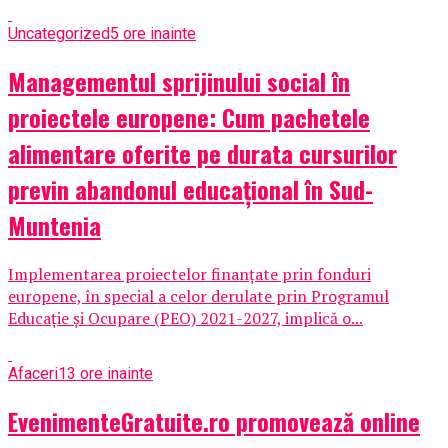
Uncategorized
5 ore inainte
Managementul sprijinului social în
proiectele europene: Cum pachetele
alimentare oferite pe durata cursurilor
previn abandonul educațional în Sud-
Muntenia
Implementarea proiectelor finanțate prin fonduri
europene, în special a celor derulate prin Programul
Educație și Ocupare (PEO) 2021-2027, implică o...
Afaceri
13 ore inainte
EvenimenteGratuite.ro promovează online