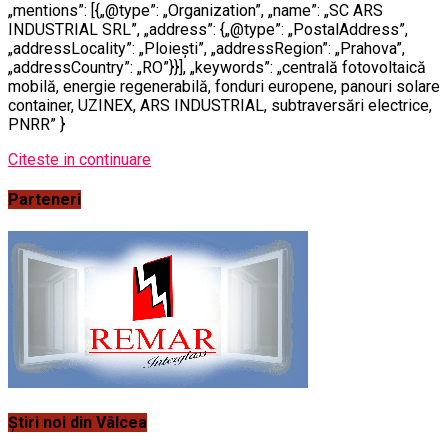
„mentions”: [{„@type”: „Organization”, „name”: „SC ARS
INDUSTRIAL SRL”, „address”: {„@type”: „PostalAddress”,
„addressLocality”: „Ploiești”, „addressRegion”: „Prahova”,
„addressCountry”: „RO”}}], „keywords”: „centrală fotovoltaică
mobilă, energie regenerabilă, fonduri europene, panouri solare
container, UZINEX, ARS INDUSTRIAL, subtraversări electrice,
PNRR” }
Citeste in continuare
Parteneri
Știri noi din Vâlcea