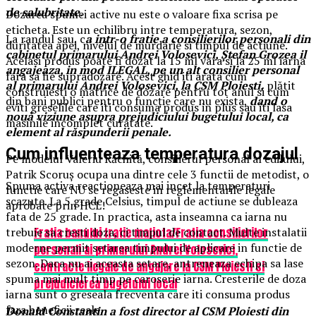
de salubritate.
Dozarea spumei active nu este o valoare fixa scrisa pe
eticheta. Este un echilibru intre temperatura, sezon,
La randul sau, c
a intr-o fratie a consilierilor personali din
duritatea apei, nivelul de murdarie si timpul de actiune.
cabinetul primarului Andrei Volosevici, Ştefan Grozea il
Acelasi produs poate fi dozat la 15 ml vara si la 25 ml iarna
angajeaza, in mod ILEGAL, pe un alt consilier personal
fara sa fie supradozare. Acest ghid iti arata cum
al primarului Andrei Volosevici, la CSM Ploiesti,
plătit
construiesti o matrice de dozare pentru tot anul si cum
din bani publici pentru o funcție care nu exista,
dand o
eviti greselile care iti consuma produs in plus sau iti lasa
nouă viziune asupra prejudiciului bugetului local, ca
masinile incomplet curatate.
element al răspunderii penale.
Cum influenteaza temperatura dozajul
Pe modelul Valeriu Răchită, consilierul personal al edilului,
Patrik Scoruş ocupa una dintre cele 3 functii de metodist, o
Spuma activa reactioneaza mai incet la temperaturi
functie care NU se regaseste in reglementarile legale
scazute. La 5 grade Celsius, timpul de actiune se dubleaza
aprobate prin HCL!
fata de 25 grade. In practica, asta inseamna ca iarna nu
Fratia banului fratie mafiota/Fratia consilierilor
trebuie sa cresti doza, ci timpul de contact. Multe instalatii
moderne permit setarea timpului de aplicare in functie de
personali ai primarului Andrei Volosevici,
sezon. Daca nu ai aceasta setare, antreneaza echipa sa lase
contracte ilegale de angajare la CSM Ploiesti si
spuma mai mult timp pe caroserie iarna. Cresterile de doza
prejudicierea bugetului local
iarna sunt o greseala frecventa care iti consuma produs
fara beneficii reale.
Donald Constantin a fost director al CSM Ploiesti din