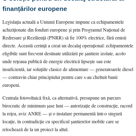
finanțărilor europene
Legislația actuală a Uniunii Europene impune ca echipamentele
achiziționate din fonduri europene și prin Programul Național de
Redresare și Reziliență (PNRR) să fie 100% electrice, fără emisii
directe. Această cerință a creat un decalaj operațional: echipamentele
eligibile sunt frecvent destinate utilizării pe șantiere izolate, acolo
unde rețeaua publică de energie electrică lipsește sau este
insuficientă, iar soluțiile clasice de alimentare — generatoarele diesel
— contravin chiar principiului pentru care s-au cheltuit banii
europeni.
Centrala fotovoltaică fixă, ca alternativă, presupune un parcurs
birocratic de minimum șase luni — autorizație de construcție, racord
la rețea, aviz ANRE — și o instalare permanentă într-o singură
locație, în contradicție cu specificul șantierelor mobile care se
relochează de la un proiect la altul.