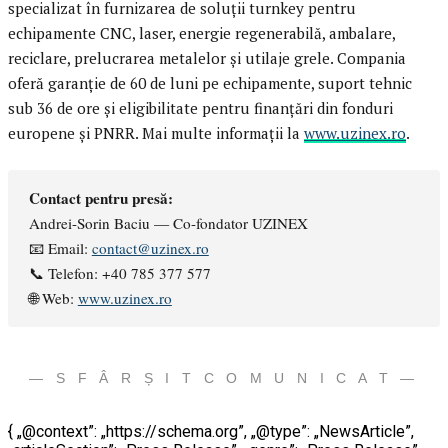
specializat în furnizarea de soluții turnkey pentru
echipamente CNC, laser, energie regenerabilă, ambalare,
reciclare, prelucrarea metalelor și utilaje grele. Compania
oferă garanție de 60 de luni pe echipamente, suport tehnic
sub 36 de ore și eligibilitate pentru finanțări din fonduri
europene și PNRR. Mai multe informații la
www.uzinex.ro
.
Contact pentru presă:
Andrei-Sorin Baciu — Co-fondator UZINEX
📧 Email:
contact@uzinex.ro
📞 Telefon: +40 785 377 577
🌐 Web:
www.uzinex.ro
— S F Â R Ș I T C O M U N I C A T —
{ „@context”: „https://schema.org”, „@type”: „NewsArticle”,