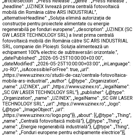
„articleSection”: „Press Release”, „genre”: „Press Release”,
„headline”: „UZINEX livrează prima centrală fotovoltaică
mobilă din România către ARS INDUSTRIAL”,
„alternativeHeadline”: „Soluția elimină autorizația de
construcție pentru proiectele alimentate cu energie
regenerabilă pe fonduri europene”, „description”: „UZINEX (SC
GW LASER TECHNOLOGY SRL) a livrat prima centrală
fotovoltaică mobilă din România către SC ARS INDUSTRIAL
SRL, companie din Ploiești. Soluția alimentează un
echipament 100% electric de subtraversări orizontale.”,
„datePublished”: „2026-05-25T10:00:00+03:00”,
„dateModified”: „2026-05-25T10:00:00+03:00”, „inLanguage”:
„ro-RO”, „isAccessibleForFree”: true, „url”:
„https://www.uzinex.ro/studii-de-caz/centrala-fotovoltaica-
mobila-ars-industrial”, „author”: {„@type”: „Organization”,
„name”: „UZINEX”, „url”: „https://www.uzinex.ro”, „legalName”:
„SC GW LASER TECHNOLOGY SRL”}, „publisher”: {„@type”:
„Organization”, „name”: „UZINEX”, „legalName”: „SC GW LASER
TECHNOLOGY SRL”, „url”: „https://www.uzinex.ro”, „logo”:
{„@type”: „ImageObject”, „url”:
„https://www.uzinex.ro/logo.png”}}, „about”: [{„@type”: „Thing”,
„name”: „Centrală fotovoltaică mobilă”}, {„@type”: „Thing”,
„name”: „Energie regenerabilă industrială”}, {„@type”: „Thing”,
„name”: „Fonduri europene pentru echipamente electrice”}],