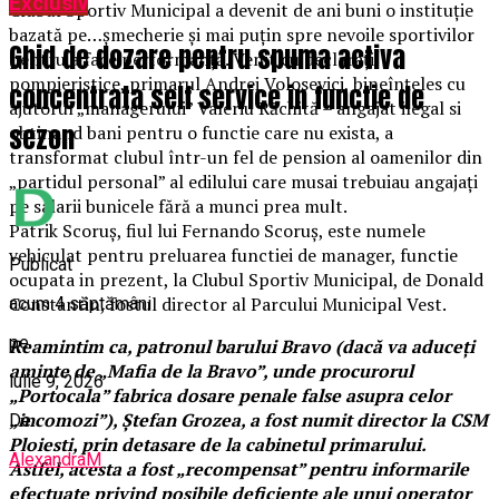
Exclusiv
Clubul Sportiv Municipal a devenit de ani buni o instituţie
bazată pe…şmecherie şi mai puţin spre nevoile sportivilor
Ghid de dozare pentru spuma activa
pentru a face performanţă. Venit cu declaraţii
pompieristice, primarul Andrei Volosevici, bineînţeles cu
concentrata self service in functie de
ajutorul „managerului” Valeriu Răchită – angajat ilegal si
sezon
obtinand bani pentru o functie care nu exista, a
transformat clubul într-un fel de pension al oamenilor din
„partidul personal” al edilului care musai trebuiau angajaţi
pe salarii bunicele fără a munci prea mult.
Patrik Scoruş, fiul lui Fernando Scoruş, este numele
vehiculat pentru preluarea functiei de manager, functie
Publicat
ocupata in prezent, la Clubul Sportiv Municipal, de Donald
Constantin, fostul director al Parcului Municipal Vest.
acum 4 săptămâni
pe
Reamintim ca, patronul barului Bravo (dacă va aduceți
aminte de „Mafia de la Bravo”, unde procurorul
iulie 9, 2026
„Portocala” fabrica dosare penale false asupra celor
„incomozi”), Ştefan Grozea, a fost numit director la CSM
De
Ploiesti, prin detasare de la cabinetul primarului.
AlexandraM
Astfel, acesta a fost „recompensat” pentru informarile
efectuate privind posibile deficiente ale unui operator