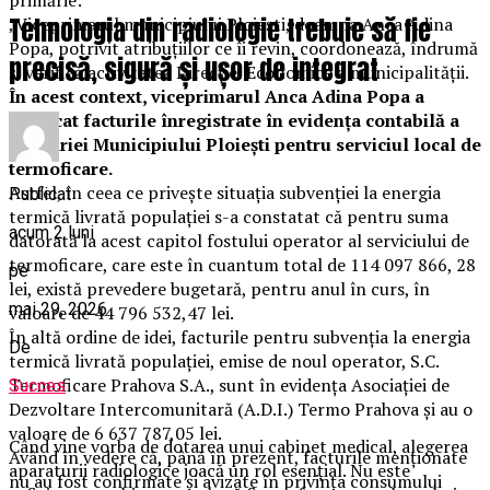
Tehnologia din radiologie trebuie să fie
„Viceprimarul municipiului Ploiești, doamna Anca Adina
Popa, potrivit atribuțiilor ce îi revin, coordonează, îndrumă
precisă, sigură și ușor de integrat
și verifică activitatea Direcției Economice a municipalității.
În acest context, viceprimarul Anca Adina Popa a
verificat facturile înregistrate în evidența contabilă a
Primăriei Municipiului Ploiești pentru serviciul local de
termoficare.
Astfel, în ceea ce privește situația subvenției la energia
Publicat
termică livrată populației s-a constatat că pentru suma
acum 2 luni
datorată la acest capitol fostului operator al serviciului de
termoficare, care este în cuantum total de 114 097 866, 28
pe
lei, există prevedere bugetară, pentru anul în curs, în
mai 29, 2026
valoare de 44 796 532,47 lei.
În altă ordine de idei, facturile pentru subvenția la energia
De
termică livrată populației, emise de noul operator, S.C.
Termoficare Prahova S.A., sunt în evidența Asociației de
Succes
Dezvoltare Intercomunitară (A.D.I.) Termo Prahova și au o
valoare de 6 637 787,05 lei.
Când vine vorba de dotarea unui cabinet medical, alegerea
Având în vedere că, până în prezent, facturile menționate
aparaturii radiologice joacă un rol esențial. Nu este
nu au fost confirmate și avizate în privința consumului