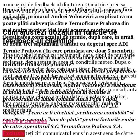
urmeaza si de feedback-ul din teren. O matrice precisa
De mai bine de o lună, de când Ploieştiul a rămas fără
reduce costul pe masina cu 15-25% si creste calitatea
apă caldă, primarul Andrei Volosevici a explicat că nu
constanta.
poate plăti subvenţia către Termoficare Prahova din
mai multe motive. Mai întâi acesta a motivat cu
Cum ajustezi dozajul in functie de
ilegalitatea contractului de termie, după care, în urmă
feedback-ul clientilor
cu două-trei săptămâni a arătat cu degetul spre ADI
Termie Prahova ( în care primăria are doar 3 membrii,
Tine un tabel simplu cu reclamatii: data, tipul de murdarie
deci e minoritară în luarea deciziilor) care nu a avizat
reclamat, doza setata in acea zi, conditiile meteo. Dupa o
facturile trimise de primărie.
luna vei vedea clar daca exista un tipar. Daca reclamatiile
La doua ore dupa dezvaluirile efectuate de președintele
sunt mai multe cand doza a fost minima, trebuie sa maresti
Consiliului Județean Prahova, Iulian Dumitrescu, la
doza la murdaria respectiva. Daca nu sunt reclamatii,
Observatorul Prahovean, Andrei Volosevici a reactionat
inseamna ca doza este potrivita. MaxCars ofera consultanta
in mold hilar – prin introducerea in ecuatie a
pentru interpretarea acestor date si ajustarea matricei,
profesorului de limba română Anca Popa ( noul
fara costuri ascunse, pe baza masuratorilor reale din
viceprimar, profesor de limba română în CN „I.L.
spalatoria ta.
Caragiale” ) care ar fi efectuat „verificarea contabilă” si
care Nu va acorda “bun de plată” pentru facturile emise
Citeste in continuare
de către operatorul S.C. Termoficare Prahova S.A.
Mai jos puteţi citi comunicatul emis în acest sens de către
Exclusiv
primărie: