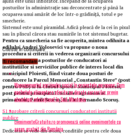
ajuns este unul înfiorător. Începând de la ocuparea
posturilor în administrație sau deconcentrate și până la
ocuparea unui amărât de loc într-o grădiniță, totul e pe
smecherie.
Sistemul este unul piramidal. Adică pleacă de la cei în pixul
sau în pliscul cărora stau numirile în tot sistemul bugetar.
Pentru ca smecheria sa fie acoperita, mintea odihnita a
edilului Andrei Volosevici va propune o noua
Citeste in continuare
procedura si criterii in vederea organizarii concursului
pentru ocuparea posturilor de conducatori ai
Iti recomandam
institutiilor si serviciilor publice de interes local din
municipiul Ploiesti, fiind vizate doua posturi de
conducere la Parcul Memorial „Constantin Stere” (post
Managementul sprijinului social în proiectele europene: Cum
pentru PSD) si la Clubul Sportiv Municipal Ploiesti,
pachetele alimentare oferite pe durata cursurilor previn
post pentru proaspatul consilier agronom al
abandonul educațional în Sud-Muntenia
primarului, Patrik Scoruş, fiul lui Fernando Scoruş.
S1 aprobare criterii concursuri conducatori institutii
publice
EvenimenteGratuite.ro promovează online evenimentele cu
acces gratuit din România
Dedicatia se vede din avion, conditiile pentru cele doua