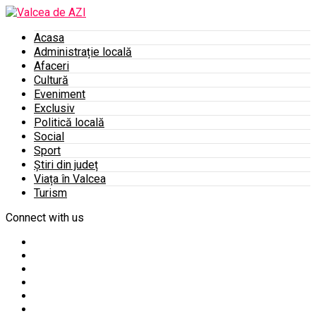
Acasa
Administrație locală
Afaceri
Cultură
Eveniment
Exclusiv
Politică locală
Social
Sport
Știri din județ
Viața în Valcea
Turism
Connect with us