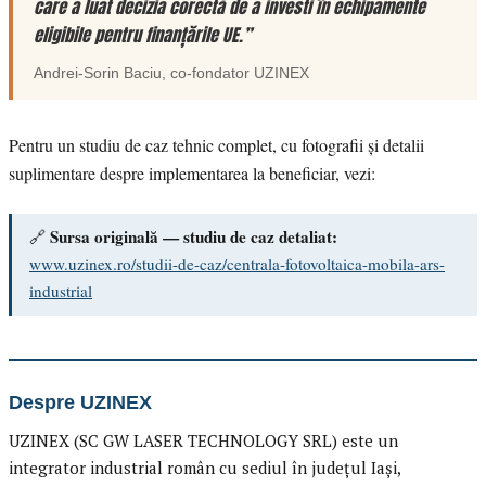
care a luat decizia corectă de a investi în echipamente
eligibile pentru finanțările UE.”
Andrei-Sorin Baciu
, co-fondator
UZINEX
Pentru un studiu de caz tehnic complet, cu fotografii și detalii
suplimentare despre implementarea la beneficiar, vezi:
Sursa originală — studiu de caz detaliat:
🔗
www.uzinex.ro/studii-de-caz/centrala-fotovoltaica-mobila-ars-
industrial
Despre UZINEX
UZINEX (SC GW LASER TECHNOLOGY SRL) este un
integrator industrial român cu sediul în județul Iași,