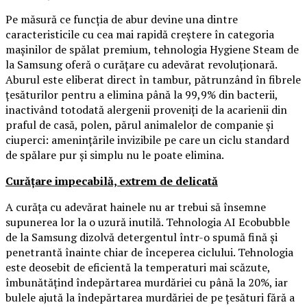
Pe măsură ce funcția de abur devine una dintre
caracteristicile cu cea mai rapidă creștere în categoria
mașinilor de spălat premium, tehnologia Hygiene Steam de
la Samsung oferă o curățare cu adevărat revoluționară.
Aburul este eliberat direct în tambur, pătrunzând în fibrele
țesăturilor pentru a elimina până la 99,9% din bacterii,
inactivând totodată alergenii proveniți de la acarienii din
praful de casă, polen, părul animalelor de companie și
ciuperci: amenințările invizibile pe care un ciclu standard
de spălare pur și simplu nu le poate elimina.
Curățare impecabilă, extrem de delicată
A curăța cu adevărat hainele nu ar trebui să însemne
supunerea lor la o uzură inutilă. Tehnologia AI Ecobubble
de la Samsung dizolvă detergentul într-o spumă fină și
penetrantă înainte chiar de începerea ciclului. Tehnologia
este deosebit de eficientă la temperaturi mai scăzute,
îmbunătățind îndepărtarea murdăriei cu până la 20%, iar
bulele ajută la îndepărtarea murdăriei de pe țesături fără a