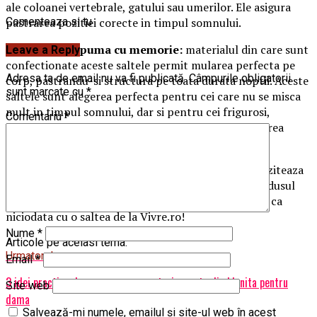
ale coloanei vertebrale, gatului sau umerilor. Ele asigura
Comenteaza si tu
pastrarea pozitiei corecte in timpul somnului.
• saltele din spuma cu memorie:
materialul din care sunt
Leave a Reply
confectionate aceste saltele permit mularea perfecta pe
Adresa ta de email nu va fi publicată.
Câmpurile obligatorii
corp, pastrandu-si structura pe toata durata noptii. Aceste
sunt marcate cu
*
saltele sunt alegerea perfecta pentru cei care nu se misca
mult in timpul somnului, dar si pentru cei frigurosi,
Comentariu
*
materialul lor asigurand confort termic prin retinerea
caldurii.
Acum ca stii exact dupa ce criterii sa te orientezi, viziteaza
sectiunea de saltele de pe
Vivre
, pentru a alege produsul
potrivit pentru tine. Somnul tau va fi mai odihnitor ca
niciodata cu o saltea de la Vivre.ro!
Nume
*
Articole pe aceiasi tema:
Urmatorul
Email
*
3 idei practice despre cum sa asortezi o vesta din blanita pentru
Site web
dama
Salvează-mi numele, emailul și site-ul web în acest