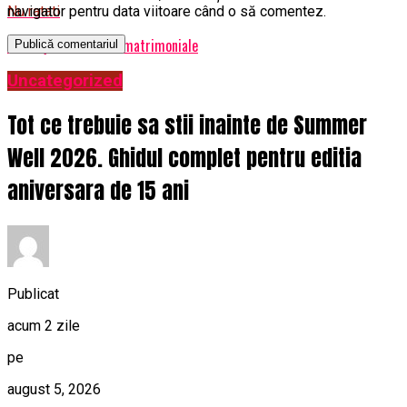
navigator pentru data viitoare când o să comentez.
Nu ratati
Amenajarea unei bai matrimoniale
Uncategorized
Tot ce trebuie sa stii inainte de Summer
Well 2026. Ghidul complet pentru editia
aniversara de 15 ani
Publicat
acum 2 zile
pe
august 5, 2026