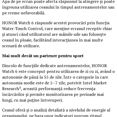
Apa de pe ecran poate afecta răspunsul la atingere și poate
îngreuna utilizarea ceasului în timpul antrenamentelor sau
pe vreme nefavorabilă.
HONOR Watch 6 răspunde acestei provocări prin funcția
Water-Touch Control, care menține ecranul receptiv chiar
și atunci când utilizatorul are mâinile ude sau folosește
ceasul în ploaie, facilitând interacțiunea în mai multe
scenarii de utilizare.
Mai mult decât un partener pentru sport
Dincolo de funcțiile dedicate antrenamentelor, HONOR
Watch 6 este conceput pentru utilizarea de zi cu zi, având o
autonomie de până la 35 de zile. Într-o categorie în care
autonomia medie este de 5–7 zile, potrivit Intel Market
Research², această performanță reduce frecvența
încărcărilor și permite monitorizarea pe perioade mai
lungi, cu mai puține întreruperi.
Ceasul oferă și o analiză detaliată a nivelului de energie al
organismului, pe baza unor indicatori precum ritmul