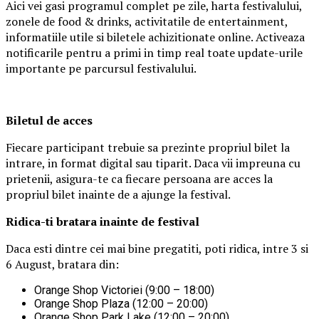
Aici vei gasi programul complet pe zile, harta festivalului,
zonele de food & drinks, activitatile de entertainment,
informatiile utile si biletele achizitionate online. Activeaza
notificarile pentru a primi in timp real toate update-urile
importante pe parcursul festivalului.
Biletul de acces
Fiecare participant trebuie sa prezinte propriul bilet la
intrare, in format digital sau tiparit. Daca vii impreuna cu
prietenii, asigura-te ca fiecare persoana are acces la
propriul bilet inainte de a ajunge la festival.
Ridica-t
i br
at
ara
inainte de festival
Daca esti dintre cei mai bine pregatiti, poti ridica, intre 3 si
6 August, bratara din:
Orange Shop Victoriei (9:00 – 18:00)
Orange Shop Plaza (12:00 – 20:00)
Orange Shop Park Lake (12:00 – 20:00)