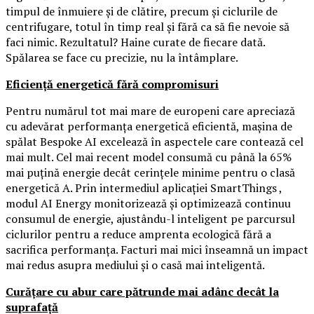
timpul de înmuiere și de clătire, precum și ciclurile de
centrifugare, totul în timp real și fără ca să fie nevoie să
faci nimic. Rezultatul? Haine curate de fiecare dată.
Spălarea se face cu precizie, nu la întâmplare.
Eficiență energetică fără compromisuri
Pentru numărul tot mai mare de europeni care apreciază
cu adevărat performanța energetică eficientă, mașina de
spălat Bespoke AI excelează în aspectele care contează cel
mai mult. Cel mai recent model consumă cu până la 65%
mai puțină energie decât cerințele minime pentru o clasă
energetică A. Prin intermediul aplicației SmartThings ,
modul AI Energy monitorizează și optimizează continuu
consumul de energie, ajustându-l inteligent pe parcursul
ciclurilor pentru a reduce amprenta ecologică fără a
sacrifica performanța. Facturi mai mici înseamnă un impact
mai redus asupra mediului și o casă mai inteligentă.
Curățare cu abur care pătrunde mai adânc decât la
suprafață