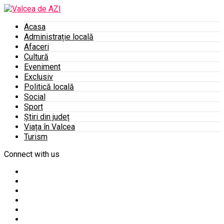
Acasa
Administrație locală
Afaceri
Cultură
Eveniment
Exclusiv
Politică locală
Social
Sport
Știri din județ
Viața în Valcea
Turism
Connect with us