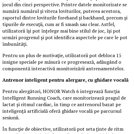
jocul din cinci perspective. Printre datele monitorizate se
numără numărul și viteza loviturilor, puterea acestora,
raportul dintre loviturile forehand și backhand, precum și
tipurile de execuții, cum ar fi smash sau clear. Astfel,
utilizatorii își pot înțelege mai bine stilul de joc, își pot
urmări progresul și pot identifica aspectele pe care le pot
îmbunătăți.
Pentru un plus de motivație, utilizatorii pot debloca 15
insigne speciale pe măsură ce progresează, adăugând o
componentă interactivă monitorizării antrenamentelor.
Antrenor inteligent pentru alergare, cu ghidare vocală
Pentru alergători, HONOR Watch 6 integrează funcția
Intelligent Running Coach, care monitorizează pragul de
lactat și ritmul cardiac, în timp ce antrenorul bazat pe
inteligență artificială oferă ghidare vocală pe parcursul
sesiunii.
În funcție de obiective, utilizatorii pot seta ținte de ritm