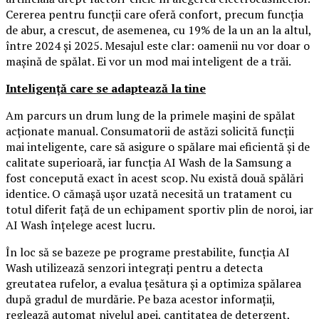
Cererea pentru funcții care oferă confort, precum funcția
de abur, a crescut, de asemenea, cu 19% de la un an la altul,
între 2024 și 2025. Mesajul este clar: oamenii nu vor doar o
mașină de spălat. Ei vor un mod mai inteligent de a trăi.
Inteligență care se adaptează la tine
Am parcurs un drum lung de la primele mașini de spălat
acționate manual. Consumatorii de astăzi solicită funcții
mai inteligente, care să asigure o spălare mai eficientă și de
calitate superioară, iar funcția AI Wash de la Samsung a
fost concepută exact în acest scop. Nu există două spălări
identice. O cămașă ușor uzată necesită un tratament cu
totul diferit față de un echipament sportiv plin de noroi, iar
AI Wash înțelege acest lucru.
În loc să se bazeze pe programe prestabilite, funcția AI
Wash utilizează senzori integrați pentru a detecta
greutatea rufelor, a evalua țesătura și a optimiza spălarea
după gradul de murdărie. Pe baza acestor informații,
reglează automat nivelul apei, cantitatea de detergent,