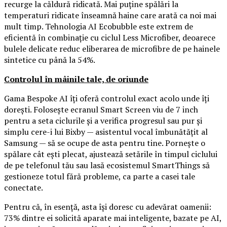
recurge la căldură ridicată. Mai puține spălări la
temperaturi ridicate înseamnă haine care arată ca noi mai
mult timp. Tehnologia AI Ecobubble este extrem de
eficientă în combinație cu ciclul Less Microfiber, deoarece
bulele delicate reduc eliberarea de microfibre de pe hainele
sintetice cu până la 54%.
Controlul în mâinile tale, de oriunde
Gama Bespoke AI îți oferă controlul exact acolo unde îți
dorești. Folosește ecranul Smart Screen viu de 7 inch
pentru a seta ciclurile și a verifica progresul sau pur și
simplu cere-i lui Bixby — asistentul vocal îmbunătățit al
Samsung — să se ocupe de asta pentru tine. Pornește o
spălare cât ești plecat, ajustează setările în timpul ciclului
de pe telefonul tău sau lasă ecosistemul SmartThings să
gestioneze totul fără probleme, ca parte a casei tale
conectate.
Pentru că, în esență, asta își doresc cu adevărat oamenii:
73% dintre ei solicită aparate mai inteligente, bazate pe AI,