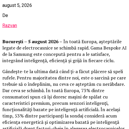
august 5, 2026
De
Razvan
București – 5 august 2026 –
În toată Europa, așteptările
legate de electrocasnice se schimbă rapid. Gama Bespoke AI
de la Samsung este concepută pentru a le satisface,
integrând inteligență, eficiență și grijă în fiecare ciclu.
Gândește-te la ultima dată când ți-a făcut plăcere să speli
rufele. Pentru majoritatea dintre noi, este o sarcină pe care
trebuie să o îndeplinim, nu ceva ce așteptăm cu nerăbdare.
Dar ceva se schimbă. În toată Europa, 73% dintre
consumatori spun că își doresc mașini de spălat cu
caracteristici premium, precum senzori inteligenți,
funcționalități bazate pe inteligență artificială. În același
timp, 53% dintre participanți la sondaj consideră acum
eficiența energetică și optimizarea bazată pe inteligență
artificială drept factori-cheie în alegerea electrocasnicelor.