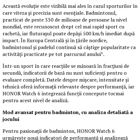
Această evoluție este vizibilă mai ales în cazul sporturilor în
care viteza și precizia sunt esențiale. Badmintonul,
practicat de peste 330 de milioane de persoane la nivel
mondial, este recunoscut drept cel mai rapid sport cu
rachetă, iar fluturașul poate depăși 500 km/h imediat după
impact. În Europa Centrală și în țările nordice,
badmintonul și padelul continuă să câștige popularitate ca
activități practicate pe tot parcursul anului¹.
Într-un sport în care reacțiile se măsoară în fracțiuni de
secundă, indicatorii de bază nu sunt suficienți pentru o
evaluare completă. Datele despre mișcare, intensitate și
tehnică oferă informații relevante despre performanță, iar
HONOR Watch 6 integrează funcții concepute tocmai
pentru acest nivel de analiză.
Mod avansat pentru badminton, cu analiza detaliată a
jocului
Pentru pasionații de badminton, HONOR Watch 6
urmărește nouă indicatori de performanță și analizează