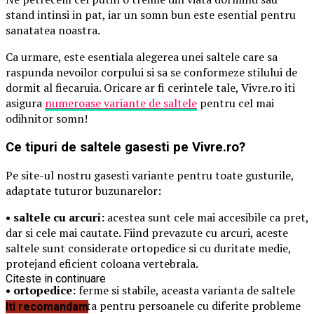
stand intinsi in pat, iar un somn bun este esential pentru
sanatatea noastra.
Ca urmare, este esentiala alegerea unei saltele care sa
raspunda nevoilor corpului si sa se conformeze stilului de
dormit al fiecaruia. Oricare ar fi cerintele tale, Vivre.ro iti
asigura
numeroase variante de saltele
pentru cel mai
odihnitor somn!
Ce tipuri de saltele gasesti pe Vivre.ro?
Pe site-ul nostru gasesti variante pentru toate gusturile,
adaptate tuturor buzunarelor:
• saltele cu arcuri:
acestea sunt cele mai accesibile ca pret,
dar si cele mai cautate. Fiind prevazute cu arcuri, aceste
saltele sunt considerate ortopedice si cu duritate medie,
protejand eficient coloana vertebrala.
Citeste in continuare
• ortopedice:
ferme si stabile, aceasta varianta de saltele
este recomandata pentru persoanele cu diferite probleme
Iti recomandam