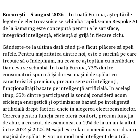
București – 5 august 2026 –
În toată Europa, așteptările
legate de electrocasnice se schimbă rapid. Gama Bespoke AI
de la Samsung este concepută pentru a le satisface,
integrând inteligență, eficiență și grijă în fiecare ciclu.
Gândește-te la ultima dată când ți-a făcut plăcere să speli
rufele. Pentru majoritatea dintre noi, este o sarcină pe care
trebuie să o îndeplinim, nu ceva ce așteptăm cu nerăbdare.
Dar ceva se schimbă. În toată Europa, 73% dintre
consumatori spun că își doresc mașini de spălat cu
caracteristici premium, precum senzori inteligenți,
funcționalități bazate pe inteligență artificială. În același
timp, 53% dintre participanți la sondaj consideră acum
eficiența energetică și optimizarea bazată pe inteligență
artificială drept factori-cheie în alegerea electrocasnicelor.
Cererea pentru funcții care oferă confort, precum funcția
de abur, a crescut, de asemenea, cu 19% de la un an la altul,
între 2024 și 2025. Mesajul este clar: oamenii nu vor doar o
mașină de spălat. Ei vor un mod mai inteligent de a trăi.