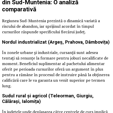
din Sud-Muntenia: O analiză
comparativă
Regiunea Sud-Muntenia prezintă o dinamică variată a
riscului de abandon, iar sprijinul acordat în timpul
cursurilor răspunde specificului fiecărui județ.
Nordul industrializat (Argeș, Prahova, Dâmbovița)
În zonele urbane și industriale, cursanții sunt adesea
tentați să renunțe la formare pentru joburi necalificate de
moment. Beneficiul suplimentar al pachetului alimentar
oferit pe perioada cursurilor oferă un argument în plus
pentru a rămâne în procesul de instruire până la obținerea
calificării care le va garanta un venit superior pe termen
lung.
Sudul rural și agricol (Teleorman, Giurgiu,
Călărași, Ialomița)
În județele unde deplasarea către centrele de curs implică