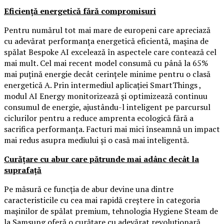
Eficiență energetică fără compromisuri
Pentru numărul tot mai mare de europeni care apreciază
cu adevărat performanța energetică eficientă, mașina de
spălat Bespoke AI excelează în aspectele care contează cel
mai mult. Cel mai recent model consumă cu până la 65%
mai puțină energie decât cerințele minime pentru o clasă
energetică A. Prin intermediul aplicației SmartThings ,
modul AI Energy monitorizează și optimizează continuu
consumul de energie, ajustându-l inteligent pe parcursul
ciclurilor pentru a reduce amprenta ecologică fără a
sacrifica performanța. Facturi mai mici înseamnă un impact
mai redus asupra mediului și o casă mai inteligentă.
Curățare cu abur care pătrunde mai adânc decât la
suprafață
Pe măsură ce funcția de abur devine una dintre
caracteristicile cu cea mai rapidă creștere în categoria
mașinilor de spălat premium, tehnologia Hygiene Steam de
la Samsung oferă o curățare cu adevărat revoluționară.