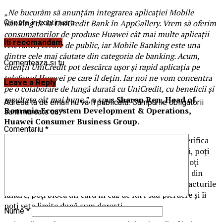
„Ne bucurăm să anunțăm integrarea aplicației Mobile
Banking de la UniCredit Bank în AppGallery. Vrem să oferim
Citeste in continuare
consumatorilor de produse Huawei cât mai multe aplicații
Iti recomandam
relevante, cerute de public, iar Mobile Banking este una
dintre cele mai căutate din categoria de banking. Acum,
Comenteaza si tu
clienții UniCredit pot descărca ușor și rapid aplicația pe
telefonul Huawei pe care îl dețin. Iar noi ne vom concentra
Leave a Reply
pe o colaborare de lungă durată cu UniCredit, cu beneficii și
rezultate cât mai bune.”,
a spus
Sharon Ren, Head of
Adresa ta de email nu va fi publicată.
Câmpurile obligatorii
Romania Ecosystem Development & Operations,
sunt marcate cu
*
Huawei Consumer Business Group
.
Comentariu
*
Prin intermediul aplicației Mobile Banking iți poți verifica
soldul conturilor, poți efectua plăți în lei și în valută, poți
solicita un credit de nevoi personale 100% online, poți
solicita un card de debit virtual, poți primi cashback din
diverse tranzacții, poți seta plăți automate pentru facturile
lunare, poți bloca un card în caz de furt sau pierdere și îi
poți seta limite după cum dorești.
Nume
*