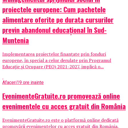
proiectele europene: Cum pachetele
alimentare oferite pe durata cursurilor
previn abandonul educațional în Sud-
Muntenia
Implementarea proiectelor finanțate prin fonduri
europene, în special a celor derulate prin Programul
Educație și Ocupare (PEO) 2021-2027, implică o...
Afaceri
19 ore inainte
EvenimenteGratuite.ro promovează online
evenimentele cu acces gratuit din România
EvenimenteGratuite.ro este o platformă online dedicată
promovării evenimentelor cu acces gratuit din România,