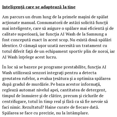
Inteligență care se adaptează la tine
Am parcurs un drum lung de la primele mașini de spălat
acționate manual. Consumatorii de astăzi solicită funcții
mai inteligente, care să asigure o spălare mai eficientă și de
calitate superioară, iar funcția AI Wash de la Samsung a
fost concepută exact în acest scop. Nu există două spălări
identice. O cămașă ușor uzată necesită un tratament cu
totul diferit față de un echipament sportiv plin de noroi, iar
AI Wash înțelege acest lucru.
În loc să se bazeze pe programe prestabilite, funcția AI
Wash utilizează senzori integrați pentru a detecta
greutatea rufelor, a evalua țesătura și a optimiza spălarea
după gradul de murdărie. Pe baza acestor informații,
reglează automat nivelul apei, cantitatea de detergent,
timpul de înmuiere și de clătire, precum și ciclurile de
centrifugare, totul în timp real și fără ca să fie nevoie să
faci nimic. Rezultatul? Haine curate de fiecare dată.
Spălarea se face cu precizie, nu la întâmplare.