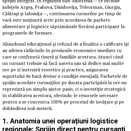
sprijin integrat. În regiunea Sud-Muntenia — ce include
județele Argeș, Prahova, Dâmbovița, Teleorman, Giurgiu,
Călărași și Ialomița —, continuarea cursurilor pe timp de
vară este susținută activ prin acordarea de pachete
alimentare și logistice săptămânale fiecărui participant la
programele de formare.
Abandonul educațional și refuzul de a finaliza o calificare își
au adesea rădăcinile în presiunile economice imediate cu
care se confruntă tinerii și familiile acestora. Atunci când
un cursant trebuie să facă naveta sau să dedice mai multe
ore pe zi instruirii teoretice și practice, asigurarea
suportului de bază devine o condiție esențială. Pachetele de
sprijin acordate cursanților pe durata participării la ore nu
reprezintă un simplu ajutor pasiv, ci o investiție strategică
în stabilitatea acestora, oferindu-le resursele necesare
pentru a se concentra 100% pe procesul de învățare și pe
dobândirea noii meserii.
1. Anatomia unei operațiuni logistice
regionale: Sprijin direct pentru cursanți