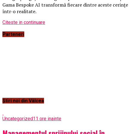
Gama Bespoke AI transformă fiecare dintre aceste cerințe
într-o realitate.
Citeste in continuare
Parteneri
Știri noi din Vâlcea
Uncategorized
11 ore inainte
Managementul sprijinului social în