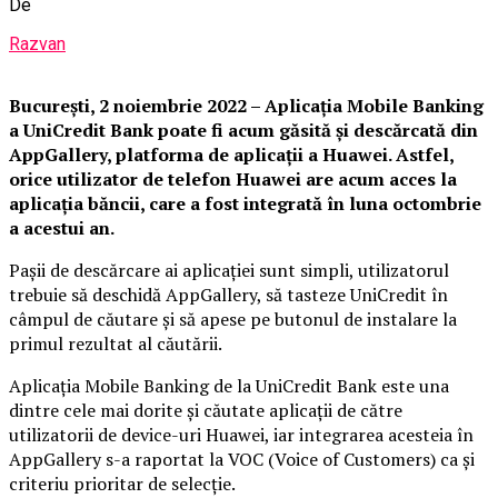
De
Razvan
Bucure
ști, 2 noiembrie 2022
–
Aplica
ția Mobile Banking
a UniCredit Bank poate fi acum găsită și descărcată din
AppGallery, platforma de aplicații a Huawei. Astfel,
orice utilizator de telefon Huawei are acum acces la
aplicația băncii, care a fost integrată în luna octombrie
a acestui an.
Pașii de descărcare ai aplicației sunt simpli, utilizatorul
trebuie să deschidă AppGallery, să tasteze UniCredit în
câmpul de căutare și să apese pe butonul de instalare la
primul rezultat al căutării.
Aplicația Mobile Banking de la UniCredit Bank este una
dintre cele mai dorite și căutate aplicații de către
utilizatorii de device-uri Huawei, iar integrarea acesteia în
AppGallery s-a raportat la VOC (Voice of Customers) ca și
criteriu prioritar de selecție.