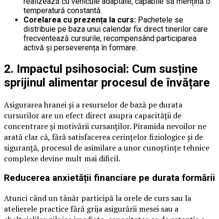
realizează cu vehicule adaptate, capabile să mențină o
temperatură constantă.
Corelarea cu prezența la curs:
Pachetele se
distribuie pe baza unui calendar fix direct tinerilor care
frecventează cursurile, recompensând participarea
activă și perseverența în formare.
2. Impactul psihosocial: Cum susține
sprijinul alimentar procesul de învățare
Asigurarea hranei și a resurselor de bază pe durata
cursurilor are un efect direct asupra capacității de
concentrare și motivării cursanților. Piramida nevoilor ne
arată clar că, fără satisfacerea cerințelor fiziologice și de
siguranță, procesul de asimilare a unor cunoștințe tehnice
complexe devine mult mai dificil.
Reducerea anxietății financiare pe durata formării
Atunci când un tânăr participă la orele de curs sau la
atelierele practice fără grija asigurării mesei sau a