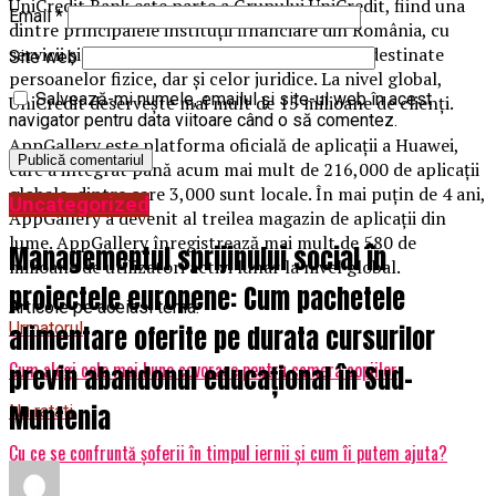
UniCredit Bank este parte a Grupului UniCredit, fiind una
Email
*
dintre principalele instituții financiare din România, cu
servicii și produse bancare de înaltă calitate, destinate
Site web
persoanelor fizice, dar și celor juridice. La nivel global,
Salvează-mi numele, emailul și site-ul web în acest
UniCredit deservește mai mult de 15 milioane de clienți.
navigator pentru data viitoare când o să comentez.
AppGallery este platforma oficială de aplicații a Huawei,
care a integrat până acum mai mult de 216,000 de aplicații
globale, dintre care 3,000 sunt locale. În mai puțin de 4 ani,
Uncategorized
AppGallery a devenit al treilea magazin de aplicații din
lume. AppGallery înregistrează mai mult de 580 de
Managementul sprijinului social în
milioane de utilizatori activi lunar la nivel global.
proiectele europene: Cum pachetele
Articole pe aceiasi tema:
Urmatorul
alimentare oferite pe durata cursurilor
Cum alegi cele mai bune covorase pentru camera copiilor
previn abandonul educațional în Sud-
Muntenia
Nu ratati
Cu ce se confruntă șoferii în timpul iernii și cum îi putem ajuta?