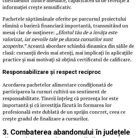
cheltuielilor zilnice imediate, capacitatea sa de retenție a
informației crește semnificativ.
Pachetele săptămânale oferite pe parcursul proiectului
elimină o barieră financiară importantă, transmitând un
mesaj clar de susținere:
„Efortul tău de a învăța este
valorizat, iar nevoile tale pe durata cursurilor sunt
acoperite.”
Această abordare schimbă dinamica din sălile de
clasă: cursanții devin mai atenți, mai implicați în aplicațiile
practice și mai motivați să obțină certificatul de calificare.
Responsabilizare și respect reciproc
Acordarea pachetelor alimentare condiționată de
participarea la cursuri cultivă un sentiment de
responsabilitate. Tinerii înțeleg că prezența lor este
importantă și că investiția făcută în formarea lor
profesională este dublată de un sprijin concret, ceea ce
crește gradul de finalizare a cursurilor.
3. Combaterea abandonului în județele