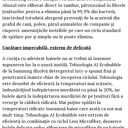
Aburul este eliberat direct în tambur, pătrunzând în fibrele
țesăturilor pentru a elimina până la 99,9% din bacterii,
inactivând totodată alergenii proveniți de la acarienii din
praful de casă, polen, părul animalelor de companie și
ciuperci: amenințările invizibile pe care un ciclu standard
de spălare pur și simplu nu le poate elimina.
Curățare impecabilă, extrem de delicată
A curăța cu adevărat hainele nu ar trebui să însemne
supunerea lor la o uzură inutilă. Tehnologia AI Ecobubble
de la Samsung dizolvă detergentul într-o spumă fină și
penetrantă înainte chiar de începerea ciclului. Tehnologia
este deosebit de eficientă la temperaturi mai scăzute,
îmbunătățind îndepărtarea murdăriei cu până la 20%, iar
bulele ajută la îndepărtarea murdăriei de pe țesături fără a
recurge la căldură ridicată. Mai puține spălări la
temperaturi ridicate înseamnă haine care arată ca noi mai
mult timp. Tehnologia AI Ecobubble este extrem de
eficientă în combinație cu ciclul Less Microfiber, deoarece
bulele delicate reduc eliberarea de microfibre de pe hainele