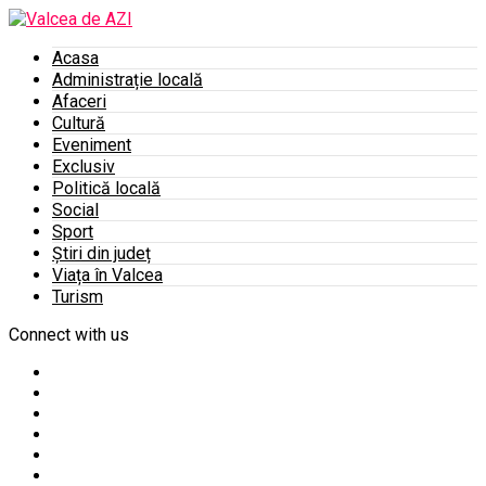
Acasa
Administrație locală
Afaceri
Cultură
Eveniment
Exclusiv
Politică locală
Social
Sport
Știri din județ
Viața în Valcea
Turism
Connect with us