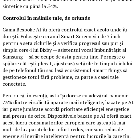
sintetice cu până la 54%.
Controlul în mâinile tale, de oriunde
Gama Bespoke AI îți oferă controlul exact acolo unde îți
dorești. Folosește ecranul Smart Screen viu de 7 inch
pentru a seta ciclurile și a verifica progresul sau pur și
simplu cere-i lui Bixby — asistentul vocal îmbunătățit al
Samsung — să se ocupe de asta pentru tine. Pornește o
spălare cât ești plecat, ajustează setările în timpul ciclului
de pe telefonul tău sau lasă ecosistemul SmartThings să
gestioneze totul fără probleme, ca parte a casei tale
conectate.
Pentru că, în esență, asta își doresc cu adevărat oamenii:
73% dintre ei solicită aparate mai inteligente, bazate pe AI,
iar peste jumătate acordă prioritate eficienței energetice
mai presus de orice. Dispozitivele bazate pe AI oferă exact
acest lucru consumatorilor europeni care așteaptă mai
mult de la aparatele lor: efort redus, consum redus de
energie și îngrijire inteligentă pentru lucrurile la care țin.