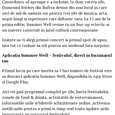
Countdown-ul aproape s-a incheiat. In doar cateva zile,
Domeniul Stirbey din Buftea devine din nou locul in care
zeci de mii de oameni vin pentru trei zile de muzica, arta,
nopti lungi si experiente care definesc vara. La 15 ani de la
prima editie, Summer Well revine cu un line-up eclectic si
un univers construit in jurul culturii contemporane.
Inainte sa-ti alegi primul concert si primul spot de apus,
iata tot ce trebuie sa stii pentru un weekend fara surprize.
Aplica
t
ia Summer Well
– festivalul, direct in buzunarul
tau
Primul lucru pe care merita sa-l faci inainte de festival este
sa descarci aplicatia Summer Well, disponibila in App Store
si Google Play.
Aici vei gasi programul complet pe zile, harta festivalului,
zonele de food & drinks, activitatile de entertainment,
informatiile utile si biletele achizitionate online. Activeaza
notificarile pentru a primi in timp real toate update-urile
importante pe parcursul festivalului.