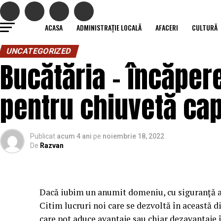
ACASA
ADMINISTRAȚIE LOCALĂ
AFACERI
CULTURĂ
UNCATEGORIZED
Bucătăria – încăpere
pentru chiuvetă cap
Publicat
acum 4 ani
pe
noiembrie 18, 2022
De
Razvan
Dacă iubim un anumit domeniu, cu siguranță aj
Citim lucruri noi care se dezvoltă în această 
care pot aduce avantaje sau chiar dezavantaje