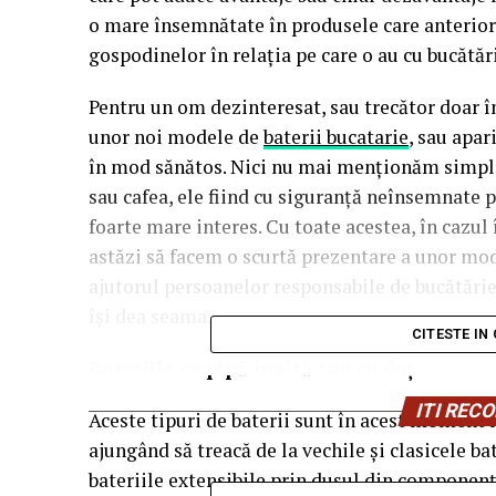
o mare însemnătate în produsele care anterior 
gospodinelor în relația pe care o au cu bucătări
Pentru un om dezinteresat, sau trecător doar î
unor noi modele de
baterii bucatarie
, sau apa
în mod sănătos. Nici nu mai menționăm simplele
sau cafea, ele fiind cu siguranță neînsemnate p
foarte mare interes. Cu toate acestea, în cazul
astăzi să facem o scurtă prezentare a unor mode
ajutorul persoanelor responsabile de bucătărie, 
își dea seama.
CITESTE IN
Bateriile cu pipă înaltă sau cu duș
ITI RE
Aceste tipuri de baterii sunt în acest moment 
ajungând să treacă de la vechile și clasicele bat
bateriile extensibile prin dușul din componență