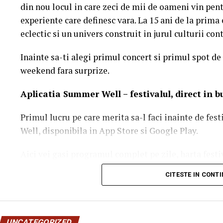
din nou locul in care zeci de mii de oameni vin pentr
experiente care definesc vara. La 15 ani de la prim
Verificarea conformității:
Înainte de livrare, prod
eclectic si un univers construit in jurul culturii c
integritatea ambalajelor și valabilitatea optimă a 
Logistica termică:
Transportul către centrele de fo
Inainte sa-ti alegi primul concert si primul spot de 
realizează cu vehicule adaptate, capabile să menți
weekend fara surprize.
Corelarea cu prezența la curs:
Pachetele se distr
Aplica
t
ia Summer Well
– festivalul, direct in 
care frecventează cursurile, recompensând particip
2. Impactul psihosocial: Cum sus
Primul lucru pe care merita sa-l faci inainte de fes
Well, disponibila in App Store si Google Play.
procesul de învățare
Aici vei gasi programul complet pe zile, harta festi
Asigurarea hranei și a resurselor de bază pe durata 
activitatile de entertainment, informatiile utile si 
capacității de concentrare și motivării cursanților. 
CITESTE IN CONT
notificarile pentru a primi in timp real toate upda
satisfacerea cerințelor fiziologice și de siguranță,
festivalului.
tehnice complexe devine mult mai dificil.
UNCATEGORIZED