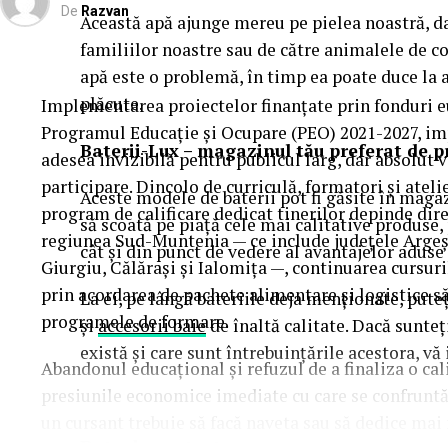
De
Razvan
Această apă ajunge mereu pe pielea noastră, da
familiilor noastre sau de către animalele de
apă este o problemă, în timp ea poate duce la a
plăcute.
Implementarea proiectelor finanțate prin fonduri eu
Programul Educație și Ocupare (PEO) 2021-2027, im
Baterii-Lux – magazinul tău preferat de 
adesea invizibilă pentru publicul larg, dar absolut 
participare. Dincolo de curriculă, formatori și ateli
Aceste modele de baterii pot fi găsite în magaz
program de calificare dedicat tinerilor depinde dire
să scoată pe piață cele mai calitative produse, 
regiunea Sud-Muntenia — ce include județele Arge
cât și din punct de vedere al avantajelor aduse
Giurgiu, Călărași și Ialomița —, continuarea cursuri
prin acordarea de pachete alimentare și logistice s
La ei, pe lângă bateriile deja menționate, puteț
programele de formare.
și
accesorii baie
de înaltă calitate. Dacă sunteți
există și care sunt întrebuințările acestora, vă
Abandonul educațional și refuzul de a finaliza o cali
presiunile economice imediate cu care se confruntă t
un cursant trebuie să facă naveta sau să dedice mai m
Date de contact: