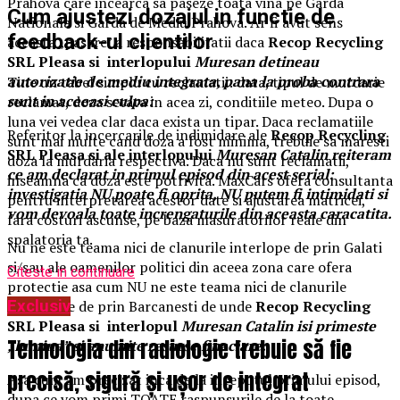
Prahova care incearca sa paseze toata vina pe Garda
Cum ajustezi dozajul in functie de
Nationala si Garda de Mediu Prahova. Ar fi avut sens
feedback-ul clientilor
aceasta „pasare” a responsabilitatii daca
Recop Recycling
SRL Pleasa si interlopului
Muresan detineau
autorizatie de mediu integrata, pana la proba contrara
Tine un tabel simplu cu reclamatii: data, tipul de murdarie
sunt in aceeasi culpa:
reclamat, doza setata in acea zi, conditiile meteo. Dupa o
luna vei vedea clar daca exista un tipar. Daca reclamatiile
Referitor la incercarile de indimidare ale
Recop Recycling
sunt mai multe cand doza a fost minima, trebuie sa maresti
SRL Pleasa si ale interlopului
Muresan Catalin reiteram
doza la murdaria respectiva. Daca nu sunt reclamatii,
ce am declarat in primul episod din acest serial:
inseamna ca doza este potrivita. MaxCars ofera consultanta
investigatia NU poate fi oprita, NU putem fi intimidati si
pentru interpretarea acestor date si ajustarea matricei,
vom devoala toate increngaturile din aceasta caracatita.
fara costuri ascunse, pe baza masuratorilor reale din
spalatoria ta.
Nu ne este teama nici de clanurile interlope de prin Galati
si/sau ale oamenilor politici din aceea zona care ofera
Citeste in continuare
protectie asa cum NU ne este teama nici de clanurile
autohtone de prin Barcanesti de unde
Recop Recycling
Exclusiv
SRL Pleasa si interlopul
Muresan Catalin isi primeste
Tehnologia din radiologie trebuie să fie
„lumina” si anumite resurse finaciare.
precisă, sigură și ușor de integrat
Asa cum am precizat inca de la inceputul primului episod,
dupa ce vom primi TOATE raspunsurile de la toate