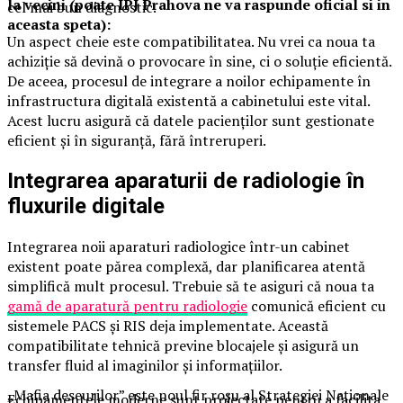
la vecini (poate IPJ Prahova ne va raspunde oficial si in
cel mai bun diagnostic.
aceasta speta):
Un aspect cheie este compatibilitatea. Nu vrei ca noua ta
achiziție să devină o provocare în sine, ci o soluție eficientă.
De aceea, procesul de integrare a noilor echipamente în
infrastructura digitală existentă a cabinetului este vital.
Acest lucru asigură că datele pacienților sunt gestionate
eficient și în siguranță, fără întreruperi.
Integrarea aparaturii de radiologie în
fluxurile digitale
Integrarea noii aparaturi radiologice într-un cabinet
existent poate părea complexă, dar planificarea atentă
simplifică mult procesul. Trebuie să te asiguri că noua ta
gamă de aparatură pentru radiologie
comunică eficient cu
sistemele PACS și RIS deja implementate. Această
compatibilitate tehnică previne blocajele și asigură un
transfer fluid al imaginilor și informațiilor.
„Mafia deseurilor” este noul fir roșu al Strategiei Naționale
Echipamentele moderne sunt proiectate pentru a facilita