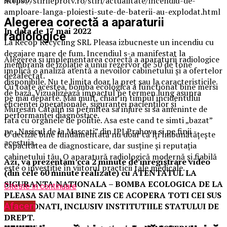
https://stirileprotv.ro/stiri/actualitate/incendiu-de-
amploare-langa-ploiesti-sute-de-baterii-au-explodat.html
Alegerea corectă a aparaturii
In data de 17 mai 2022
radiologice
La Recop Recycling SRL Pleasa izbucneste un incendiu cu
degajare mare de fum. Incendiul s-a manifestat la
Alegerea și implementarea corectă a aparaturii radiologice
membrana de izolație a unui rezervor de 50 de tone
implică o analiză atentă a nevoilor cabinetului și a ofertelor
dezafectat.
disponibile. Nu te limita doar la preț sau la caracteristicile
Cu toate acestea, bomba ecologica a functionat bine mersi
de bază. Vizualizează impactul pe termen lung asupra
pe mai departe. Mai mult, chiar in timpul incidentului
eficienței operaționale, siguranței pacienților și
Muresan Catalin isi permitea sa injure si sa ameninte de
performanței diagnostice.
fata cu organele de politie. Asa este cand te simti „bazat”
pe „Nasicul de la Mascati” din IPJ Prahova si pe finii
O decizie bine fundamentată nu doar că îți îmbunătățește
acestuia.
capacitatea de diagnosticare, dar susține și reputația
cabinetului tău. O aparatură radiologică modernă și fiabilă
Azi, va prezentam cca 2 minute de inregistrare video
este o investiție în viitorul practicii tale medicale.
(din cele 60 minute realizate) cu ATENTATUL LA
SIGURANTA NATIONALA – BOMBA ECOLOGICA DE LA
Citeste in continuare
PLEASA SAU MAI BINE ZIS CE ACOPERA TOTI CEI SUS
MENTIONATI, INCLUSIV INSTITUTIILE STATULUI DE
Afaceri
DREPT.