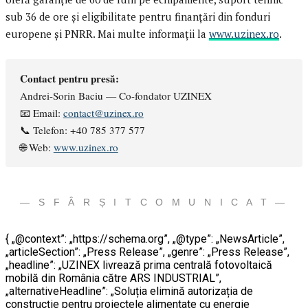
sub 36 de ore și eligibilitate pentru finanțări din fonduri
europene și PNRR. Mai multe informații la
www.uzinex.ro
.
Contact pentru presă:
Andrei-Sorin Baciu — Co-fondator UZINEX
📧 Email:
contact@uzinex.ro
📞 Telefon: +40 785 377 577
🌐 Web:
www.uzinex.ro
— S F Â R Ș I T C O M U N I C A T —
{ „@context”: „https://schema.org”, „@type”: „NewsArticle”,
„articleSection”: „Press Release”, „genre”: „Press Release”,
„headline”: „UZINEX livrează prima centrală fotovoltaică
mobilă din România către ARS INDUSTRIAL”,
„alternativeHeadline”: „Soluția elimină autorizația de
construcție pentru proiectele alimentate cu energie