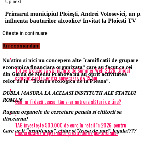
Citeste in continuare
Iti recomandam
Nu stim si nici nu concepem alte “ramificatii de grupare
economica financiara organizata” care au facut ca cei
Tot ce trebuie sa stii inainte de Summer Well 2026. Ghidul
din Garda de Mediu Prahova nu au oprit activitatea
complet pentru editia aniversara de 15 ani
celor de la “Bomba ecologica de la Pleasa”.
DUBLA MASURA LA ACELASI INSTITUTII ALE STATLUI
ROMAN
Cum ar fi dacă ceasul tău s-ar antrena alături de tine?
Rugam organele de cercetare penala si cititorii sa
discearna!
TAG investește 500.000 de euro în retail în 2026, pentru
Care ar fi “propteaua”, chiar si “trasa de par”, legala!???
modernizarea magazinelor și extinderea portofoliului