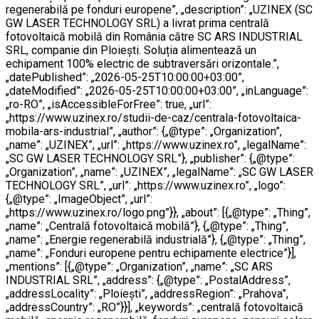
regenerabilă pe fonduri europene”, „description”: „UZINEX (SC
GW LASER TECHNOLOGY SRL) a livrat prima centrală
fotovoltaică mobilă din România către SC ARS INDUSTRIAL
SRL, companie din Ploiești. Soluția alimentează un
echipament 100% electric de subtraversări orizontale.”,
„datePublished”: „2026-05-25T10:00:00+03:00”,
„dateModified”: „2026-05-25T10:00:00+03:00”, „inLanguage”:
„ro-RO”, „isAccessibleForFree”: true, „url”:
„https://www.uzinex.ro/studii-de-caz/centrala-fotovoltaica-
mobila-ars-industrial”, „author”: {„@type”: „Organization”,
„name”: „UZINEX”, „url”: „https://www.uzinex.ro”, „legalName”:
„SC GW LASER TECHNOLOGY SRL”}, „publisher”: {„@type”:
„Organization”, „name”: „UZINEX”, „legalName”: „SC GW LASER
TECHNOLOGY SRL”, „url”: „https://www.uzinex.ro”, „logo”:
{„@type”: „ImageObject”, „url”:
„https://www.uzinex.ro/logo.png”}}, „about”: [{„@type”: „Thing”,
„name”: „Centrală fotovoltaică mobilă”}, {„@type”: „Thing”,
„name”: „Energie regenerabilă industrială”}, {„@type”: „Thing”,
„name”: „Fonduri europene pentru echipamente electrice”}],
„mentions”: [{„@type”: „Organization”, „name”: „SC ARS
INDUSTRIAL SRL”, „address”: {„@type”: „PostalAddress”,
„addressLocality”: „Ploiești”, „addressRegion”: „Prahova”,
„addressCountry”: „RO”}}], „keywords”: „centrală fotovoltaică