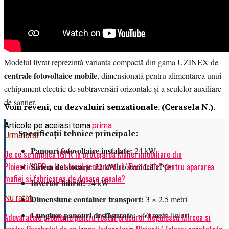
client la fiecare nou șantier.
Configurația livrată către beneficiar
Modelul livrat reprezintă varianta compactă din gama UZINEX de
centrale fotovoltaice mobile
, dimensionată pentru alimentarea unui
echipament electric de subtraversări orizontale și a sculelor auxiliare
de șantier.
Vom reveni, cu dezvaluiri senzationale. (Cerasela N.).
Articole pe aceiasi tema:
prima
Specificații tehnice principale:
Urmatorul
Panouri fotovoltaice instalate:
24 kW
De ce se implica IGPR in protejarea Mafiei imobiliare din
Ploiesti/IGPR a luat locul procurorului “Portocala” pentru apararea
Sistem de stocare:
52 kWh baterii LiFePO4
mafiei si fabricarea de dosare penale?
Invertor hibrid:
24 kW
Dimensiune container transport:
Nu ratati
3 × 2,5 metri
Lungime panouri desfășurate:
~60 metri liniari
Adevaratele probleme pentru fostul procuror Negulescu Mircea si