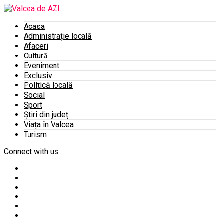
Acasa
Administrație locală
Afaceri
Cultură
Eveniment
Exclusiv
Politică locală
Social
Sport
Știri din județ
Viața în Valcea
Turism
Connect with us