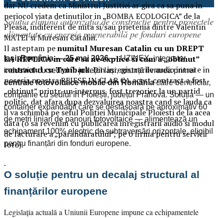
dar NU credem ca Ministrul Justitiei ar gira ca sa puna in
periocol viata detinutilor in „BOMBA ECOLOGICA” de la
Soluția elimină autorizația de construcție pentru proiectele
Pleasa, indiferent de mita si/sau prietenia dintre Valentin
alimentate cu energie regenerabilă pe fonduri europene
MATEI si Muresan Catalin.
Il asteptam pe
numitul Muresan Catalin cu un DREPT
LA REPLICA in care sa ne explice si cum a „obtinut”
Iași, România — 25 mai 2026
— UZINEX, integrator
contractul cu Tymbark
. Din inregistrarile audio intrate in
industrial cu sediul în județul Iași, anunță livrarea primei
posesia noastra REIESE IN CLAR CA acest contract a fost
centrale fotovoltaice mobile din România
către beneficiar,
„obtinut” printr-un interpus, fost trezorier la un partid
companie cu sediul în Ploiești, județul Prahova. Soluția — un
politic, dat afara dupa dezvaluirea noastra cand se lauda ca
container expandabil care se desfășoară pe aproximativ 60
il va schimba pe seful Politiei Municipale Ploiesti de la acea
de metri liniari de panouri fotovoltaice — alimentează un
data (o sa revenim cu publicarea inregistrarii audio si modul
echipament 100% electric de subtraversări orizontale, eligibil
de facturare a „parandaratului”, pe o firma pentru servicii
pentru finanțări din fonduri europene.
foto).
.
O soluție pentru un decalaj structural al
finanțărilor europene
Legislația actuală a Uniunii Europene impune ca echipamentele