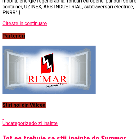
mobilă, energie regenerabilă, fonduri europene, panouri solare
container, UZINEX, ARS INDUSTRIAL, subtraversări electrice,
PNRR” }
Citeste in continuare
Parteneri
Știri noi din Vâlcea
Uncategorized
o zi inainte
Tot ce trebuie sa stii inainte de Summer