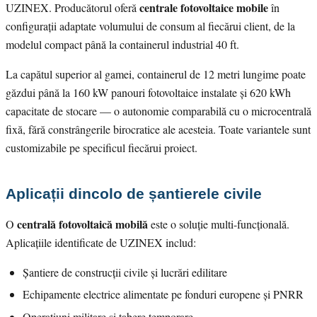
centrale fotovoltaice mobile
UZINEX. Producătorul oferă
în
configurații adaptate volumului de consum al fiecărui client, de la
modelul compact până la containerul industrial 40 ft.
La capătul superior al gamei, containerul de 12 metri lungime poate
găzdui până la 160 kW panouri fotovoltaice instalate și 620 kWh
capacitate de stocare — o autonomie comparabilă cu o microcentrală
fixă, fără constrângerile birocratice ale acesteia. Toate variantele sunt
customizabile pe specificul fiecărui proiect.
Aplicații dincolo de șantierele civile
centrală fotovoltaică mobilă
O
este o soluție multi-funcțională.
Aplicațiile identificate de UZINEX includ:
Șantiere de construcții civile și lucrări edilitare
Echipamente electrice alimentate pe fonduri europene și PNRR
Operațiuni militare și tabere temporare