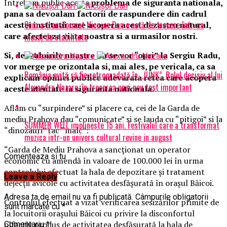
Intrebam public acesta
problema de siguranta nationala,
pana sa devoalam factorii de raspundere din cadrul
Cum a transformat Nicușor Dan o notă de trecere într-un
acestei institutii care acopera acest dezastru natural,
care afecteaza viata noastra si a urmasilor nostri.
mesaj de stabilitate
Si, dezvaluirile noastre nu se vor “opri” la Sergiu Radu,
vor merge pe orizontala si, mai ales, pe vericala, ca sa
România evită să fie retrogradată în „JUNK”. Rolul decisiv al lui
explicam opiniei publice adevarata retea care acopera
Alexandru Nazare, în trecerea unui nou test important
aceste atentate la siguranta nationala.
Aflam cu “surpindere” si placere ca, cei de la Garda de
mediu Prahova dau “comunicate” si se lauda cu “pitigoi” si la
SUMMER WELL implineste 15 ani. Festivalul care a transformat
“dinozauri” tac “malc”:
muzica intr-un univers cultural revine in august
“Garda de Mediu Prahova a sancționat un operator
Comenteaza si tu
economic cu amendă în valoare de 100.000 lei în urma
controlului efectuat la hala de depozitare și tratament
Leave a Reply
dejecții avicole cu activitatea desfășurată în orașul Băicoi.
Adresa ta de email nu va fi publicată.
Câmpurile obligatorii
Controlul efectuat a vizat verificarea sesizărilor primite de
sunt marcate cu
*
la locuitorii orașului Băicoi cu privire la disconfortul
olfactiv produs de activitatea desfășurată la hala de
Comentariu
*