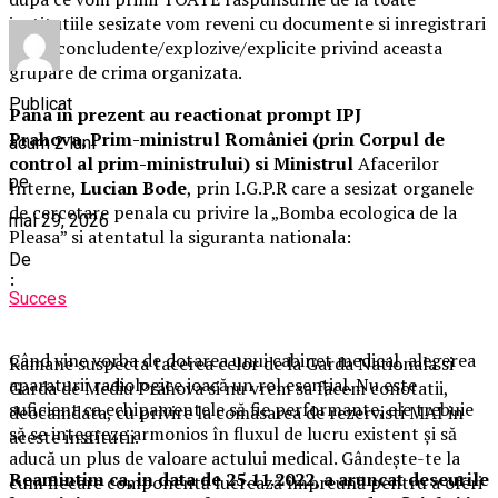
institutiile sesizate vom reveni cu documente si inregistrari
audio concludente/explozive/explicite privind aceasta
grupare de crima organizata.
Publicat
Pana in prezent au reactionat prompt IPJ
Prahova,
Prim-ministrul României (prin
Corpul de
acum 2 luni
control al prim-ministrului) si
Ministrul
Afacerilor
pe
Interne,
Lucian Bode
, prin I.G.P.R care a sesizat organele
de cercetare penala cu privire la „Bomba ecologica de la
mai 29, 2026
Pleasa” si atentatul la siguranta nationala:
De
:
Succes
Când vine vorba de dotarea unui cabinet medical, alegerea
Ramane suspecta tacerea celor de la Garda Nationala si
aparaturii radiologice joacă un rol esențial. Nu este
Garda de Mediu Prahova si nu vrem sa facem conotatii,
suficient ca echipamentele să fie performante, ele trebuie
deocamdata, cu privire la comasarea de rezervisti MAI in
să se integreze armonios în fluxul de lucru existent și să
aceste institutii.
aducă un plus de valoare actului medical. Gândește-te la
Reamintim ca, in data de 25.11.2022, a aruncat deseurile
cum fiecare componentă lucrează împreună pentru a oferi