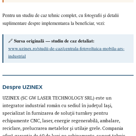
Pentru un studiu de caz tehnic complet, cu fotografii și detalii
suplimentare despre implementarea la beneficiar, vezi:
Sursa originală — studiu de caz detaliat:
🔗
www.uzinex.ro/studii-de-caz/centrala-fotovoltaica-mobila-ars-
industrial
Despre UZINEX
UZINEX (SC GW LASER TECHNOLOGY SRL) este un
integrator industrial român cu sediul în județul Iași,
specializat în furnizarea de soluții turnkey pentru
echipamente CNC, laser, energie regenerabilă, ambalare,
reciclare, prelucrarea metalelor și utilaje grele. Compania
oferă garanție de 60 de luni pe echipamente, suport tehnic