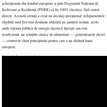
achiziționate din fonduri europene și prin Programul Național de
Redresare și Reziliență (PNRR) să fie 100% electrice, fără emisii
directe. Această cerință a creat un decalaj operațional: echipamentele
eligibile sunt frecvent destinate utilizării pe șantiere izolate, acolo
unde rețeaua publică de energie electrică lipsește sau este
insuficientă, iar soluțiile clasice de alimentare — generatoarele diesel
— contravin chiar principiului pentru care s-au cheltuit banii
europeni.
Centrala fotovoltaică fixă, ca alternativă, presupune un parcurs
birocratic de minimum șase luni — autorizație de construcție, racord
la rețea, aviz ANRE — și o instalare permanentă într-o singură
locație, în contradicție cu specificul șantierelor mobile care se
relochează de la un proiect la altul.
Centrala fotovoltaică mobilă
livrată de UZINEX rezolvă simultan
ambele probleme: este integrată într-un container transportabil, nu
necesită autorizație de construcție și se redislocă împreună cu echipa