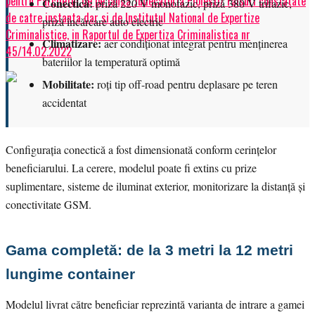
pentru Parchetul de pe langa Judecatoria Ploiesti/ Falsuri constatate
Conectică:
priză 220 V monofazic, priză 380 V trifazic,
de catre instanta dar si de Institutul National de Expertize
priză încărcare auto electric
Criminalistice, in Raportul de Expertiza Criminalistica nr
Climatizare:
aer condiționat integrat pentru menținerea
45/14.02.2022
bateriilor la temperatură optimă
Mobilitate:
roți tip off-road pentru deplasare pe teren
accidentat
Configurația conectică a fost dimensionată conform cerințelor
beneficiarului. La cerere, modelul poate fi extins cu prize
suplimentare, sisteme de iluminat exterior, monitorizare la distanță și
conectivitate GSM.
Gama completă: de la 3 metri la 12 metri
lungime container
Modelul livrat către beneficiar reprezintă varianta de intrare a gamei