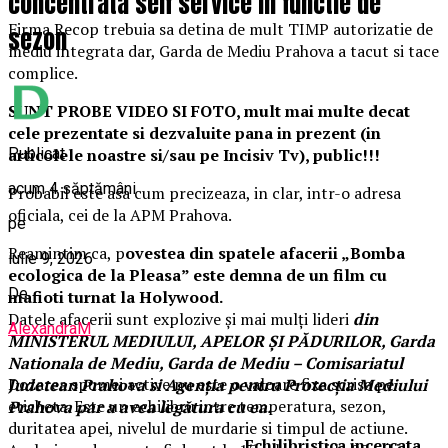
concentrata self service in functie de
Firma Recop trebuia sa detina de mult TIMP autorizatie de
sezon
mediu integrata dar, Garda de Mediu Prahova a tacut si tace
complice.
SUNT PROBE VIDEO SI FOTO, mult mai multe decat
cele prezentate si dezvaluite pana in prezent (in
Publicat
articolele noastre si/sau pe Incisiv Tv), public!!!
acum 4 săptămâni
Probabil este asa cum precizeaza, in clar, intr-o adresa
oficiala, cei de la APM Prahova.
pe
Reamintim ca, p
ovestea din spatele afacerii „Bomba
iulie 9, 2026
ecologica de la Pleasa” este demna de un film cu
De
mafioti turnat la Holywood.
Datele afacerii sunt explozive şi mai mulţi lideri
din
AlexandraM
MINISTERUL MEDIULUI, APELOR ŞI PĂDURILOR, Garda
Nationala de Mediu, Garda de Mediu – Comisariatul
Dozarea spumei active nu este o valoare fixa scrisa pe
Judetean Prahova si Agenţia pentru Protecţia Mediului
eticheta. Este un echilibru intre temperatura, sezon,
Prahova par a avea legătura cu ea.
duritatea apei, nivelul de murdarie si timpul de actiune.
Echilibristica incercata