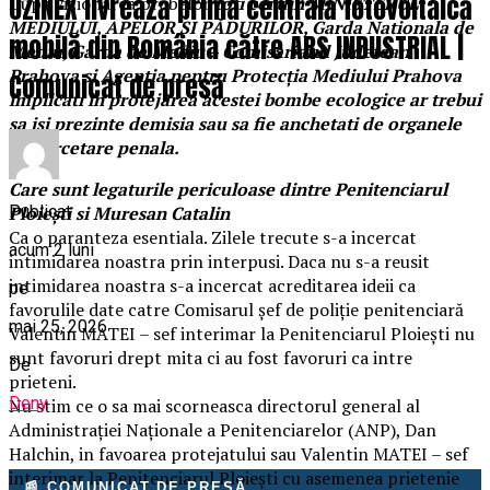
UZINEX livrează prima centrală fotovoltaică
Dupa vizionarea probelor
toti cei din MINISTERUL
MEDIULUI, APELOR ŞI PĂDURILOR, Garda Nationala de
mobilă din România către ARS INDUSTRIAL |
Mediu, Garda de Mediu – Comisariatul Judetean
Prahova si Agenţia pentru Protecţia Mediului Prahova
Comunicat de presă
implicati in protejarea acestei bombe ecologice ar trebui
sa isi prezinte demisia sau sa fie anchetati de organele
de cercetare penala.
Care sunt legaturile periculoase dintre Penitenciarul
Publicat
Ploieşti si Muresan Catalin
Ca o paranteza esentiala. Zilele trecute s-a incercat
acum 2 luni
intimidarea noastra prin interpusi. Daca nu s-a reusit
intimidarea noastra s-a incercat acreditarea ideii ca
pe
favorulile date catre Comisarul șef de poliție penitenciară
mai 25, 2026
Valentin MATEI – sef interimar la Penitenciarul Ploieşti nu
sunt favoruri drept mita ci au fost favoruri ca intre
De
prieteni.
Deny
Nu stim ce o sa mai scorneasca directorul general al
Administraţiei Naţionale a Penitenciarelor (ANP), Dan
Halchin, in favoarea protejatului sau Valentin MATEI – sef
interimar la Penitenciarul Ploieşti cu asemenea prietenie
📰 COMUNICAT DE PRESĂ