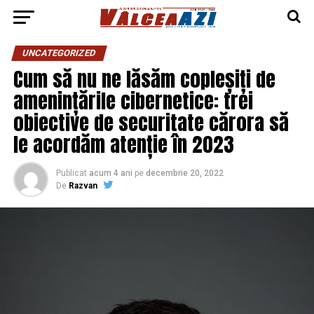
UNCATEGORIZED
Cum să nu ne lăsăm copleșiți de
amenințările cibernetice: trei
obiective de securitate cărora să
le acordăm atenție în 2023
Publicat
acum 4 ani
pe
decembrie 20, 2022
De
Razvan