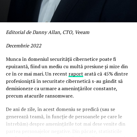
Editorial de Danny Allan, CTO, Veeam
Decembrie 2022
Munca în domeniul securității cibernetice poate fi
epuizantă, fiind un mediu cu multă presiune și mize din
ce în ce mai mari. Un recent
raport
arată că 45% dintre
profesioniștii în securitate cibernetică s-au gândit să
demisioneze ca urmare a amenințărilor constante,
precum atacurile ransomware.
De ani de zile, în acest domeniu se predică (sau se
generează teamă, în funcție de persoanele pe care le
întrebăm) despre amenințările tot mai dese venite din
partea personajelor negative. Din păcate, statisticile