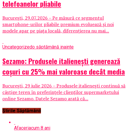
telefoanelor pliabile
București, 29.07.2026 – Pe măsură ce segmentul
smartphone-urilor pliabile premium evoluează și noi
modele apar pe piața locală, diferențierea nu mai...
Uncategorized
o săptămână inainte
Sezamo: Produsele italienești generează
coșuri cu 25% mai valoroase decât media
București, 29 iulie 2026 – Produsele italienești continuă să
câștige teren în preferințele clienților supermarketului
online Sezamo. Datele Sezamo arată că...
Știrile Săptămânii
Afaceri
acum 8 ani