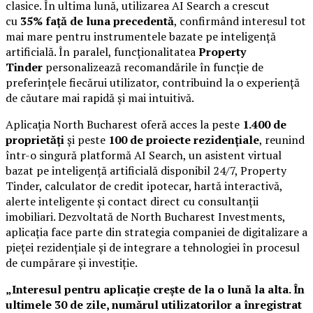
clasice. În ultima lună, utilizarea AI Search a crescut
cu
35% față de luna precedentă
, confirmând interesul tot
mai mare pentru instrumentele bazate pe inteligență
artificială. În paralel, funcționalitatea
Property
Tinder
personalizează recomandările în funcție de
preferințele fiecărui utilizator, contribuind la o experiență
de căutare mai rapidă și mai intuitivă.
Aplicația North Bucharest oferă acces la peste
1.400 de
proprietăți
și peste
100 de proiecte rezidențiale
, reunind
într-o singură platformă AI Search, un asistent virtual
bazat pe inteligență artificială disponibil 24/7, Property
Tinder, calculator de credit ipotecar, hartă interactivă,
alerte inteligente și contact direct cu consultanții
imobiliari. Dezvoltată de North Bucharest Investments,
aplicația face parte din strategia companiei de digitalizare a
pieței rezidențiale și de integrare a tehnologiei în procesul
de cumpărare și investiție.
„Interesul pentru aplicație crește de la o lună la alta. În
ultimele 30 de zile, numărul utilizatorilor a înregistrat