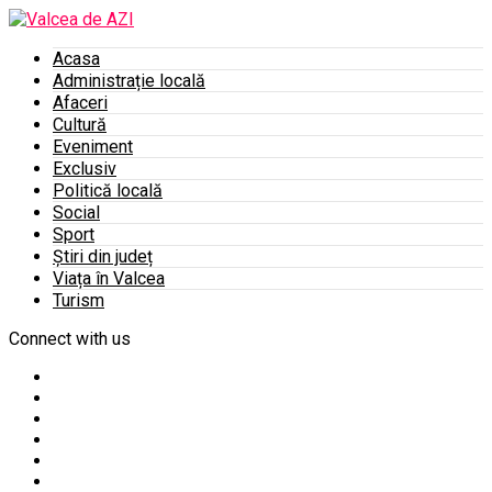
Acasa
Administrație locală
Afaceri
Cultură
Eveniment
Exclusiv
Politică locală
Social
Sport
Știri din județ
Viața în Valcea
Turism
Connect with us