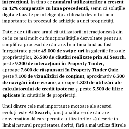
interacțiuni
, în timp ce
numărul utilizatorilor a crescut
cu 42% comparativ cu luna precedentă
, semn că soluțiile
digitale bazate pe inteligență artificială devin tot mai
importante în procesul de achiziție a unei proprietăți.
Datele de utilizare arată că utilizatorii interacționează din
ce în ce mai mult cu funcționalitățile dezvoltate pentru a
simplifica procesul de căutare. În ultima lună au fost
înregistrate peste
45.000 de swipe-uri
în galeriile foto ale
proprietăților,
26.500 de căutări realizate prin AI Search
,
peste
9.200 de interacțiuni în Property Tinder
,
aproape
7.600 de răspunsuri în Property Tinder Quiz
,
peste
7.100 de vizualizări de conținut
, aproximativ
6.300
de navigări între ecrane
, aproape
4.800 de utilizări ale
calculatorului de credit ipotecar
și peste
3.500 de filtre
aplicate
în căutările de proprietăți.
Unul dintre cele mai importante motoare ale acestei
evoluții este
AI Search
, funcționalitatea de căutare
conversațională care permite utilizatorilor să descrie în
limbaj natural proprietatea dorită, fără a mai utiliza filtrele