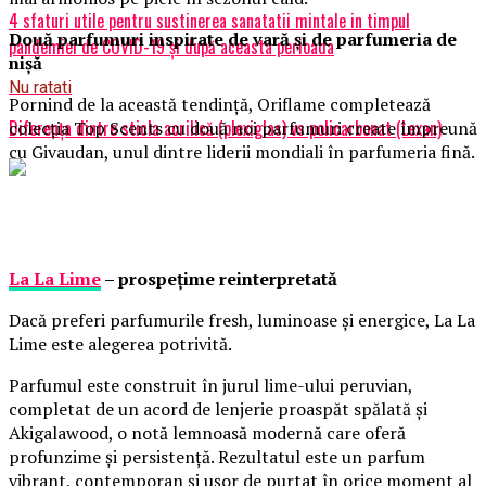
4 sfaturi utile pentru sustinerea sanatatii mintale in timpul
Două parfumuri inspirate de vară și de parfumeria de
pandemiei de COVID-19 și după aceasta perioada
nișă
Nu ratati
Pornind de la această tendință, Oriflame completează
Diferența dintre sticla acrilică (plexiglas) vs policarbonat (Lexan)
colecția Top Scents cu două noi parfumuri create împreună
cu Givaudan, unul dintre liderii mondiali în parfumeria fină.
La La Lime
– prospețime reinterpretată
Dacă preferi parfumurile fresh, luminoase și energice, La La
Lime este alegerea potrivită.
Parfumul este construit în jurul lime-ului peruvian,
completat de un acord de lenjerie proaspăt spălată și
Akigalawood, o notă lemnoasă modernă care oferă
profunzime și persistență. Rezultatul este un parfum
vibrant, contemporan și ușor de purtat în orice moment al