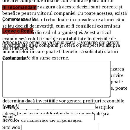
oricărei companii. Firma de contabilitate joacă un rol
important în a se asigura că aceste decizii sunt corecte și
Iti recomandam
benefice pentru viitorul companiei. Cu toate acestea, există
și alte surse care ar trebui luate în considerare atunci când
Comenteaza si tu
se iau decizii de investiții, cum ar fi consilierii externi sau
Leave a Reply
experții interni din cadrul organizației. Acest articol
examinează rolul firmei de contabilitate în deciziile de
Adresa ta de email nu va fi publicată.
Câmpurile obligatorii
investiții ale unei companii și oferă o perspectivă asupra
sunt marcate cu
*
momentelor în care poate fi benefic să solicitați sfaturi
suplimentare din surse externe.
Comentariu
*
Firma de contabilitate este responsabilă de monitorizarea
performanței financiare și de oferirea de sfaturi cu privire
la cel mai bun mod de a gestiona fondurile. Aceasta poate
furniza rapoarte detaliate despre investițiile curente, poate
ajuta la identificarea riscurilor potențiale și poate
determina dacă investițiile vor genera profituri rezonabile
Nume
*
în timp. În plus, poate ajuta la selectarea investițiilor
adecvate pe baza profilurilor de risc individuale și a
Email
*
nevoilor de lichiditate ale organizației.
Site web