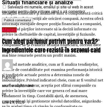
Situații financiare și analize
Salvează-mi numele, emailul și site-ul web în acest
navigator pentru data viitoare când o să comentez.
Situațiile financiare și analizele sunt o componentă critică
a deciziilor de investiții ale oricărei companii. Acestea oferă
informații esențiale despre poziția financiară a companiei,
permițând părților interesate să ia decizii informate cu
Afaceri
privire la cheltuielile de capital, investițiile și fuziunile.
Firmele de contabilitate își asumă un rol major în a ajuta
Cum alegi parfumul potrivit pentru vară?
companiile să-și evalueze situația financiară, oferind date
Ingredientele care rezistă în sezonul cald
financiare precise și sfaturi despre cum să folosească cel
mai bine resursele pentru un profit maxim.
Folosind metode analitice, cum ar fi analiza tendințelor,
firmele de contabilitate pot examina performanța istorică
și tendințele actuale pentru a determina zonele de
Publicat
îmbunătățire. Privind indicatori cheie, cum ar fi venitul net
sau fluxul de numerar, aceștia pot sfătui companiile cu
acum o săptămână
privire la investițiile care vor genera cel mai mare
pe
randament în timp. Contabilii ajută, de asemenea,
companiile să își gestioneze nivelul datoriilor, asigurându-
iulie 29, 2026
se în același timp că rămân în conformitate cu