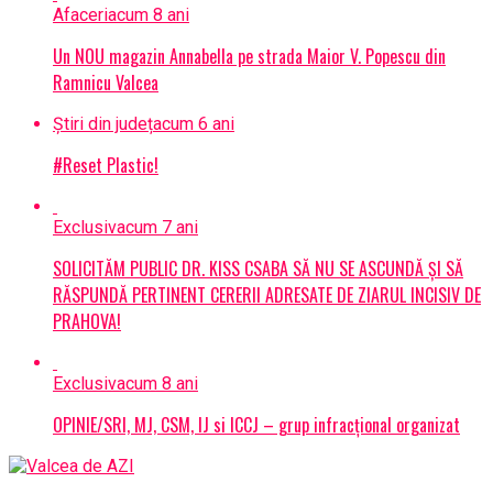
Afaceri
acum 8 ani
Un NOU magazin Annabella pe strada Maior V. Popescu din
Ramnicu Valcea
Știri din județ
acum 6 ani
#Reset Plastic!
Exclusiv
acum 7 ani
SOLICITĂM PUBLIC DR. KISS CSABA SĂ NU SE ASCUNDĂ ȘI SĂ
RĂSPUNDĂ PERTINENT CERERII ADRESATE DE ZIARUL INCISIV DE
PRAHOVA!
Exclusiv
acum 8 ani
OPINIE/SRI, MJ, CSM, IJ si ICCJ – grup infracțional organizat