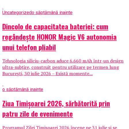
Uncategorized
o săptămână inainte
Dincolo de capacitatea bateriei: cum
regândește HONOR Magic V6 autonomia
unui telefon pliabil
Tehnologia siliciu-carbon aduce 6.660 mAh într-un design
ultra-subțire, construit pentru utilizare pe termen lung
București, 30 iulie 2026 – Există momente...
o săptămână inainte
Ziua Timișoarei 2026, sărbătorită prin
patru zile de evenimente
Programul Zilei Timișoarei 2026 începe pe 31 iulie și se