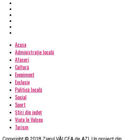
Acasa
Administrație locală
Afaceri
Cultură
Eveniment
Exclusiv
Politică locală
Social
Sport
Știri din județ
Viața în Valcea
Turism
Copyright © 2018 Ziarul VÂLCEA de AZI. Un proiect din