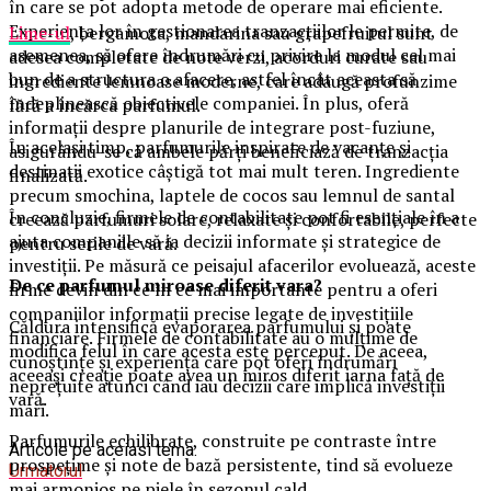
în care se pot adopta metode de operare mai eficiente.
Experiența lor în gestionarea tranzacțiilor le permite, de
Lime-ul
, bergamota, mandarina sau grapefruitul sunt
asemenea, să ofere îndrumări cu privire la modul cel mai
adesea completate de note verzi, acorduri curate sau
bun de a structura o afacere, astfel încât aceasta să
ingrediente lemnoase moderne, care adaugă profunzime
îndeplinească obiectivele companiei. În plus, oferă
fără a încărca parfumul.
informații despre planurile de integrare post-fuziune,
În același timp, parfumurile inspirate de vacanțe și
asigurându-se că ambele părți beneficiază de tranzacția
destinații exotice câștigă tot mai mult teren. Ingrediente
finalizată.
precum smochina, laptele de cocos sau lemnul de santal
În concluzie, firmele de contabilitate pot fi esențiale în a
creează parfumuri solare, relaxate și confortabile, perfecte
ajuta companiile să ia decizii informate și strategice de
pentru serile de vară.
investiții. Pe măsură ce peisajul afacerilor evoluează, aceste
De ce parfumul miroase diferit vara?
firme devin din ce în ce mai importante pentru a oferi
companiilor informații precise legate de investițiile
Căldura intensifică evaporarea parfumului și poate
financiare. Firmele de contabilitate au o mulțime de
modifica felul în care acesta este perceput. De aceea,
cunoștințe și experiență care pot oferi îndrumări
aceeași creație poate avea un miros diferit iarna față de
neprețuite atunci când iau decizii care implică investiții
vară.
mari.
Parfumurile echilibrate, construite pe contraste între
Articole pe aceiasi tema:
prospețime și note de bază persistente, tind să evolueze
Urmatorul
mai armonios pe piele în sezonul cald.