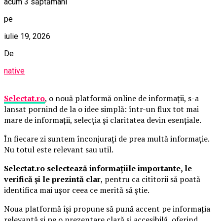
acum 3 săptămâni
pe
iulie 19, 2026
De
native
Selectat.ro
, o nouă platformă online de informații, s-a
lansat pornind de la o idee simplă: într-un flux tot mai
mare de informații, selecția și claritatea devin esențiale.
În fiecare zi suntem înconjurați de prea multă informație.
Nu totul este relevant sau util.
Selectat.ro selectează informațiile importante, le
verifică și le prezintă clar
, pentru ca cititorii să poată
identifica mai ușor ceea ce merită să știe.
Noua platformă își propune să pună accent pe informația
relevantă și pe o prezentare clară și accesibilă, oferind