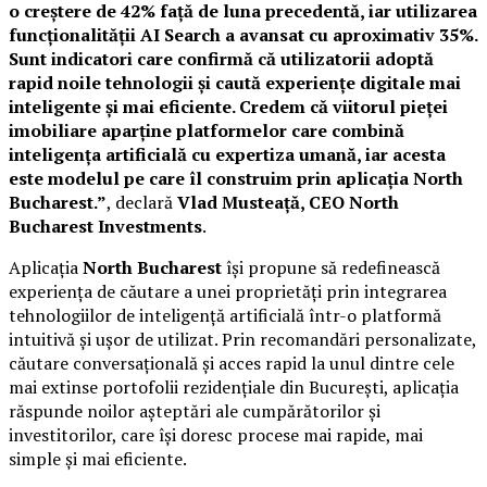
o creștere de 42% față de luna precedentă, iar utilizarea
funcționalității AI Search a avansat cu aproximativ 35%.
Sunt indicatori care confirmă că utilizatorii adoptă
rapid noile tehnologii și caută experiențe digitale mai
inteligente și mai eficiente. Credem că viitorul pieței
imobiliare aparține platformelor care combină
inteligența artificială cu expertiza umană, iar acesta
este modelul pe care îl construim prin aplicația North
Bucharest.”
, declară
Vlad Musteață, CEO North
Bucharest Investments
.
Aplicația
North Bucharest
își propune să redefinească
experiența de căutare a unei proprietăți prin integrarea
tehnologiilor de inteligență artificială într-o platformă
intuitivă și ușor de utilizat. Prin recomandări personalizate,
căutare conversațională și acces rapid la unul dintre cele
mai extinse portofolii rezidențiale din București, aplicația
răspunde noilor așteptări ale cumpărătorilor și
investitorilor, care își doresc procese mai rapide, mai
simple și mai eficiente.