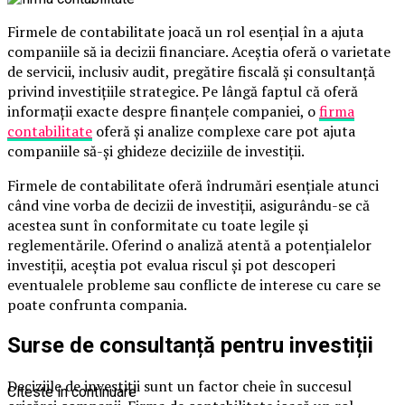
Firmele de contabilitate joacă un rol esențial în a ajuta
companiile să ia decizii financiare. Aceștia oferă o varietate
de servicii, inclusiv audit, pregătire fiscală și consultanță
privind investițiile strategice. Pe lângă faptul că oferă
informații exacte despre finanțele companiei, o
firma
contabilitate
oferă și analize complexe care pot ajuta
companiile să-și ghideze deciziile de investiții.
Firmele de contabilitate oferă îndrumări esențiale atunci
când vine vorba de decizii de investiții, asigurându-se că
acestea sunt în conformitate cu toate legile și
reglementările. Oferind o analiză atentă a potențialelor
investiții, aceștia pot evalua riscul și pot descoperi
eventualele probleme sau conflicte de interese cu care se
poate confrunta compania.
Surse de consultanță pentru investiții
Deciziile de investiții sunt un factor cheie în succesul
Citeste in continuare