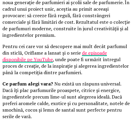
noua generație de parfumieri ai școlii sale de parfumerie. În
cadrul unui proiect unic, aceștia au primit aceeași
provocare: să creeze fără reguli, fără constrângeri
comerciale și fără limitări de cost. Rezultatul este o colecție
de parfumuri moderne, construite în jurul creativității și al
ingredientelor premium.
Pentru cei care vor să descopere mai mult decât parfumul
din sticlă, Oriflame a lansat și o serie
de episoade
disponibile pe YouTube
, unde poate fi urmărit întregul
proces de creație, de la inspirație și alegerea ingredientelor
până la competiția dintre parfumieri.
Ce parfum alegi vara?
Nu există un răspuns universal.
Dacă îți plac parfumurile proaspete, citrice și energice,
ingredientele precum lime-ul sunt alegerea ideală. Dacă
preferi aromele calde, exotice și cu personalitate, notele de
smochină, cocos și lemn de santal sunt perfecte pentru
serile de vară.