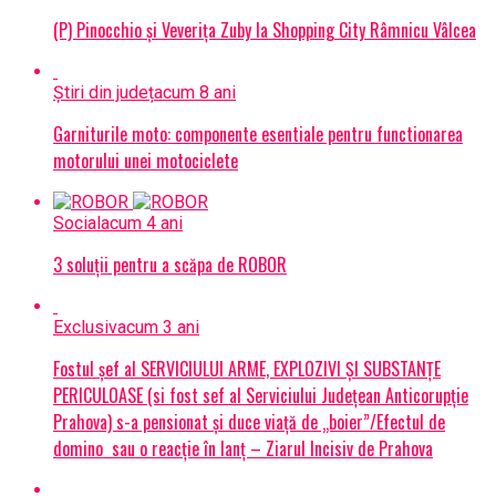
(P) Pinocchio și Veverița Zuby la Shopping City Râmnicu Vâlcea
Știri din județ
acum 8 ani
Garniturile moto: componente esentiale pentru functionarea
motorului unei motociclete
Social
acum 4 ani
3 soluții pentru a scăpa de ROBOR
Exclusiv
acum 3 ani
Fostul șef al SERVICIULUI ARME, EXPLOZIVI ŞI SUBSTANŢE
PERICULOASE (si fost sef al Serviciului Judeţean Anticorupţie
Prahova) s-a pensionat și duce viață de „boier”/Efectul de
domino sau o reacție în lanț – Ziarul Incisiv de Prahova