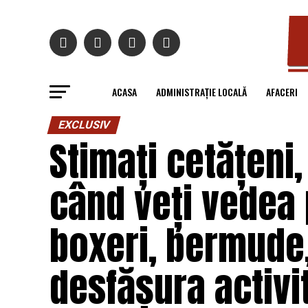
ACASA
ADMINISTRAȚIE LOCALĂ
AFACERI
EXCLUSIV
Stimați cetățeni,
când veți vedea p
boxeri, bermude,
desfășura activit