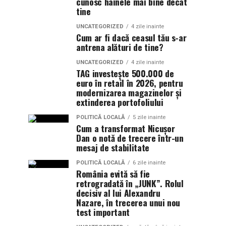
cunosc hainele mai bine decât
tine
UNCATEGORIZED
4 zile inainte
Cum ar fi dacă ceasul tău s-ar
antrena alături de tine?
UNCATEGORIZED
4 zile inainte
TAG investește 500.000 de
euro în retail în 2026, pentru
modernizarea magazinelor și
extinderea portofoliului
POLITICĂ LOCALĂ
5 zile inainte
Cum a transformat Nicușor
Dan o notă de trecere într-un
mesaj de stabilitate
POLITICĂ LOCALĂ
6 zile inainte
România evită să fie
retrogradată în „JUNK”. Rolul
decisiv al lui Alexandru
Nazare, în trecerea unui nou
test important