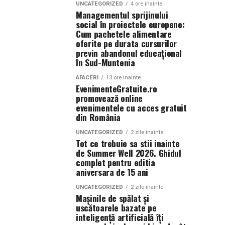
UNCATEGORIZED
4 ore inainte
Managementul sprijinului
social în proiectele europene:
Cum pachetele alimentare
oferite pe durata cursurilor
previn abandonul educațional
în Sud-Muntenia
AFACERI
13 ore inainte
EvenimenteGratuite.ro
promovează online
evenimentele cu acces gratuit
din România
UNCATEGORIZED
2 zile inainte
Tot ce trebuie sa stii inainte
de Summer Well 2026. Ghidul
complet pentru editia
aniversara de 15 ani
UNCATEGORIZED
2 zile inainte
Mașinile de spălat și
uscătoarele bazate pe
inteligență artificială îți