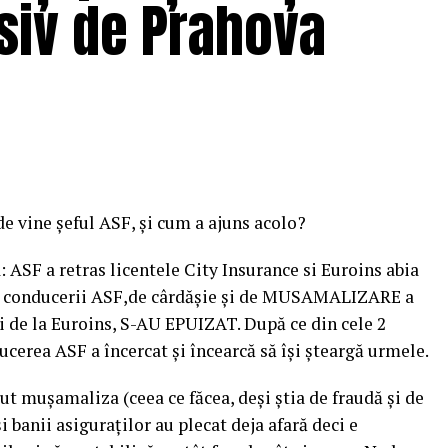
cisiv de Prahova
de vine șeful ASF, și cum a ajuns acolo?
 ASF a retras licentele City Insurance si Euroins abia
e conducerii ASF,de cârdășie și de MUSAMALIZARE a
ii de la Euroins, S-AU EPUIZAT. După ce din cele 2
cerea ASF a încercat și încearcă să își șteargă urmele.
 mușamaliza (ceea ce făcea, deși știa de fraudă și de
i banii asiguraților au plecat deja afară deci e