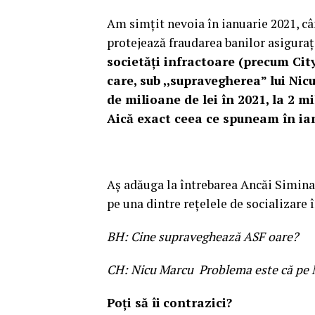
Am simțit nevoia în ianuarie 2021, c
protejează fraudarea banilor asiguraț
societăți infractoare (precum City
care, sub ,,supravegherea” lui Nic
de milioane de lei în 2021, la 2 m
Aică exact ceea ce spuneam în ia
Aș adăuga la întrebarea Ancăi Simina
pe una dintre rețelele de socializare î
BH: Cine supraveghează ASF oare?
CH: Nicu Marcu Problema este că pe 
Poți să îi
contrazici?