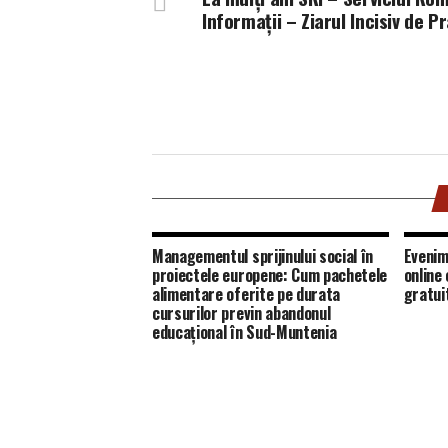
Informații – Ziarul Incisiv de P
Managementul sprijinului social în
Evenim
proiectele europene: Cum pachetele
online
alimentare oferite pe durata
gratui
cursurilor previn abandonul
educațional în Sud-Muntenia