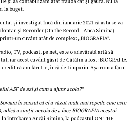
și să contabilizăm atât frauda cât și gaura. Nu la
și la buget.
ntat și investigat încă din ianuarie 2021 că asta se va
olontan și Recorder (On the Record – Anca Simina)
 printr-un cuvânt atât de complex: ,,BIOGRAFIA”.
adio, TV, podcast, pe net, este o adevărată artă să
otul, iar acest cuvânt găsit de Cătălin a fost: BIOGRAFIA
 credit că am făcut-o, încă de timpuriu. Așa cum a făcut-
eful ASF de azi și cum a ajuns acolo?”
u Soviani în sensul că el a văzut mult mai repede cine este
, adică a simțit nevoia de a face BIOGRAFIA acestui
 la întrebarea Ancăi Simina, la podcastul ON THE