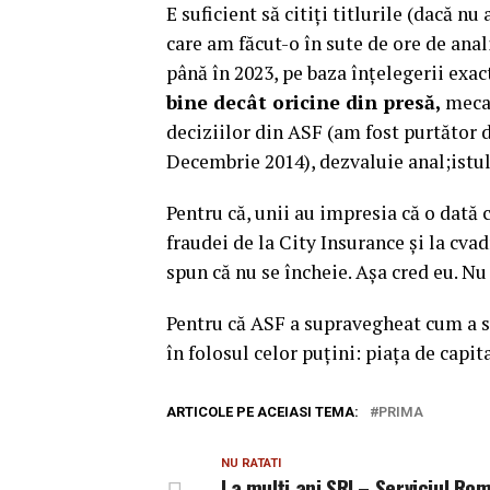
E suficient să citiți titlurile (dacă nu
care am făcut-o în sute de ore de ana
până în 2023, pe baza înțelegerii exac
bine decât oricine din presă,
mecan
deciziilor din ASF (am fost purtător 
Decembrie 2014), dezvaluie anal;ist
Pentru că, unii au impresia că o dată
fraudei de la City Insurance și la cva
spun că nu se încheie. Așa cred eu. N
Pentru că ASF a supravegheat cum a s
în folosul celor puțini: piața de capit
ARTICOLE PE ACEIASI TEMA:
PRIMA
NU RATATI
La mulți ani SRI – Serviciul Ro