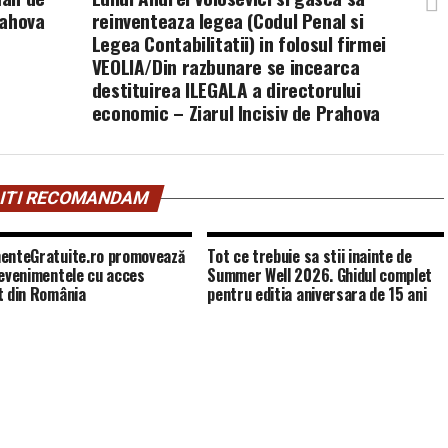
rahova
reinventeaza legea (Codul Penal si
Legea Contabilitatii) in folosul firmei
VEOLIA/Din razbunare se incearca
destituirea ILEGALA a directorului
economic – Ziarul Incisiv de Prahova
ITI RECOMANDAM
enteGratuite.ro promovează
Tot ce trebuie sa stii inainte de
 evenimentele cu acces
Summer Well 2026. Ghidul complet
t din România
pentru editia aniversara de 15 ani