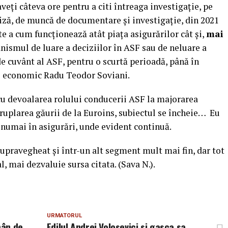
 aveți câteva ore pentru a citi întreaga investigație, pe
liză, de muncă de documentare și investigație, din 2021
te a cum funcționează atât piața asigurărilor cât și,
mai
ismul de luare a deciziilor în ASF sau de neluare a
de cuvânt al ASF, pentru o scurtă perioadă, până în
ul economic Radu Teodor Soviani.
 cu devoalarea rolului conducerii ASF la majorarea
druplarea găurii de la Euroins, subiectul se încheie… Eu
u numai în asigurări, unde evident continuă.
upravegheat și într-un alt segment mult mai fin, dar tot
al, mai dezvaluie sursa citata. (Sava N.).
URMATORUL
mân de
Edilul Andrei Volosevici si gasca sa