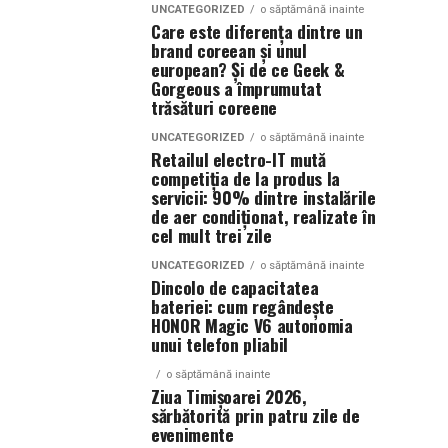
UNCATEGORIZED
o săptămână inainte
Care este diferența dintre un
brand coreean și unul
european? Și de ce Geek &
Gorgeous a împrumutat
trăsături coreene
UNCATEGORIZED
o săptămână inainte
Retailul electro-IT mută
competiția de la produs la
servicii: 90% dintre instalările
de aer condiționat, realizate în
cel mult trei zile
UNCATEGORIZED
o săptămână inainte
Dincolo de capacitatea
bateriei: cum regândește
HONOR Magic V6 autonomia
unui telefon pliabil
o săptămână inainte
Ziua Timișoarei 2026,
sărbătorită prin patru zile de
evenimente