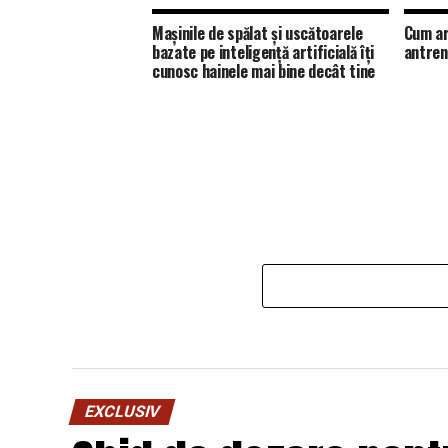
Mașinile de spălat și uscătoarele
Cum ar
bazate pe inteligență artificială îți
antren
cunosc hainele mai bine decât tine
EXCLUSIV