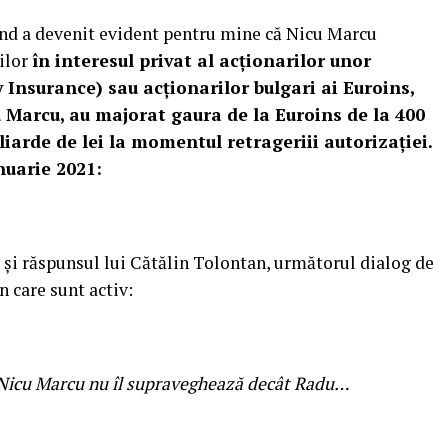
ând a devenit evident pentru mine că Nicu Marcu
ilor
în interesul privat al acționarilor unor
 Insurance) sau acționarilor bulgari ai Euroins,
u Marcu, au majorat gaura de la Euroins de la 400
iliarde de lei la momentul retrageriii autorizației.
nuarie 2021:
 și răspunsul lui Cătălin Tolontan, următorul dialog de
n care sunt activ:
Nicu Marcu nu îl supraveghează decât Radu…