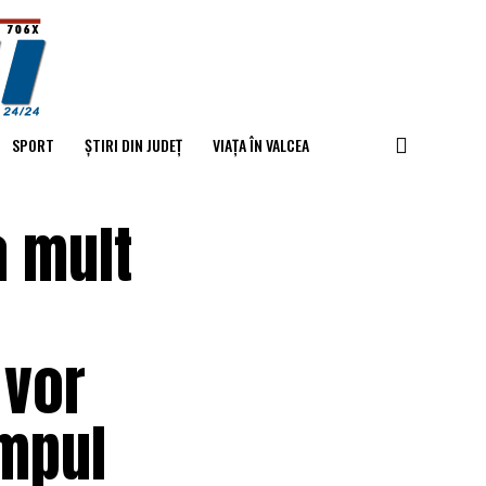
SPORT
ȘTIRI DIN JUDEȚ
VIAȚA ÎN VALCEA
a mult
 vor
impul