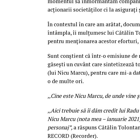
momentul să înmormântăm companiile 
acționarii societăților ci la asigurați 
În contextul în care am arătat, docume
întâmpla, îi mulțumesc lui Cătălin T
pentru menționarea acestor eforturi,
Sunt conștient că într-o emisiune de r
găsești un cuvânt care sintetizează t
(lui Nicu Marcu), pentru care mi-a dat
o de multe ori.
,,Cine este Nicu Marcu, de unde vine ș
,,Aici trebuie să îi dăm credit lui Rad
Nicu Marcu (nota mea – ianuarie 2021)
personaj”,
a răspuns Cătălin Tolontan
RECORD (Recorder).