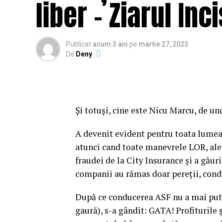
liber – Ziarul In
Publicat
acum 3 ani
pe
martie 27, 2023
De
Deny
Și totuși, cine este Nicu Marcu, de un
A devenit evident pentru toata lumea:
atunci cand toate manevrele LOR, al
fraudei de la City Insurance și a găur
companii au rămas doar pereții, condu
După ce conducerea ASF nu a mai putut
gaură), s-a gândit: GATA! Profiturile ș