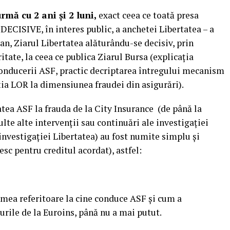
rmă cu 2 ani și 2 luni,
exact ceea ce toată presa
ECISIVE, în interes public, a anchetei Libertatea – a
n, Ziarul Libertatea alăturându-se decisiv, prin
tate, la ceea ce publica Ziarul Bursa (explicația
r conducerii ASF, practic decriptarea întregului mecanism
ția LOR la dimensiunea fraudei din asigurări).
atea ASF la frauda de la City Insurance (de până la
ulte alte intervenții sau continuări ale investigației
investigației Libertatea) au fost numite simplu și
esc pentru creditul acordat), astfel:
a mea referitoare la cine conduce ASF și cum a
urile de la Euroins, până nu a mai putut.