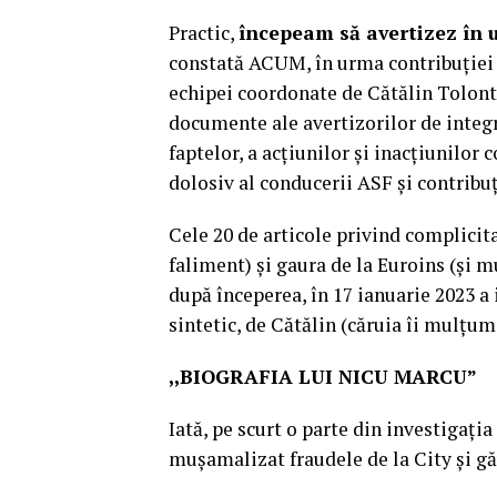
Practic,
începeam să avertizez în u
constată ACUM, în urma contribuției D
echipei coordonate de Cătălin Tolonta
documente ale avertizorilor de integri
faptelor, a acțiunilor și inacțiunilo
dolosiv al conducerii ASF și contribu
Cele 20 de articole privind complicit
faliment) și gaura de la Euroins (și m
după începerea, în 17 ianuarie 2023 a 
sintetic, de Cătălin (căruia îi mulțum
,,BIOGRAFIA LUI NICU MARCU”
Iată, pe scurt o parte din investigați
mușamalizat fraudele de la City și gă