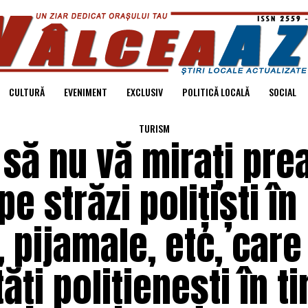
CULTURĂ
EVENIMENT
EXCLUSIV
POLITICĂ LOCALĂ
SOCIAL
TURISM
 să nu vă mirați pre
e străzi polițiști în
 pijamale, etc, care
ăți polițienești în t