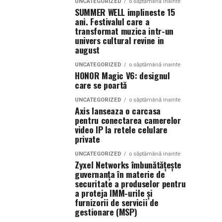
UNCATEGORIZED
o săptămână inainte
SUMMER WELL implineste 15
ani. Festivalul care a
transformat muzica intr-un
univers cultural revine in
august
UNCATEGORIZED
o săptămână inainte
HONOR Magic V6: designul
care se poartă
UNCATEGORIZED
o săptămână inainte
Axis lanseaza o carcasa
pentru conectarea camerelor
video IP la retele celulare
private
UNCATEGORIZED
o săptămână inainte
Zyxel Networks îmbunătățește
guvernanța în materie de
securitate a produselor pentru
a proteja IMM-urile și
furnizorii de servicii de
gestionare (MSP)