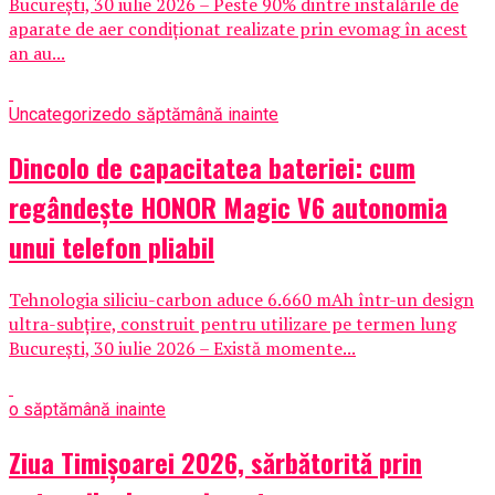
București, 30 iulie 2026 – Peste 90% dintre instalările de
aparate de aer condiționat realizate prin evomag în acest
an au...
Uncategorized
o săptămână inainte
Dincolo de capacitatea bateriei: cum
regândește HONOR Magic V6 autonomia
unui telefon pliabil
Tehnologia siliciu-carbon aduce 6.660 mAh într-un design
ultra-subțire, construit pentru utilizare pe termen lung
București, 30 iulie 2026 – Există momente...
o săptămână inainte
Ziua Timișoarei 2026, sărbătorită prin