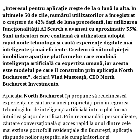
„Interesul pentru aplicație crește de la o lună la alta. În
ultimele 30 de zile, numărul utilizatorilor a înregistrat
o creștere de 42% față de luna precedentă, iar utilizarea
funcționalității AI Search a avansat cu aproximativ 35%.
Sunt indicatori care confirmă că utilizatorii adoptă
rapid noile tehnologii și caută experiențe digitale mai
inteligente și mai eficiente. Credem că viitorul pieței
imobiliare aparține platformelor care combină
inteligența artificială cu expertiza umană, iar acesta
este modelul pe care îl construim prin aplicația North
Bucharest.”
, declară
Vlad Musteață, CEO North
Bucharest Investments
.
Aplicația
North Bucharest
își propune să redefinească
experiența de căutare a unei proprietăți prin integrarea
tehnologiilor de inteligență artificială într-o platformă
intuitivă și ușor de utilizat. Prin recomandări personalizate,
căutare conversațională și acces rapid la unul dintre cele
mai extinse portofolii rezidențiale din București, aplicația
răspunde noilor așteptări ale cumpărătorilor și