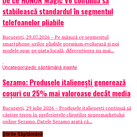
stabilească standardul în segmentul
telefoanelor pliabile
București, 29.07.2026 – Pe măsură ce segmentul
smartphone-urilor pliabile premium evoluează și noi
modele apar pe piața locală, diferențierea nu mai...
Uncategorized
o săptămână inainte
Sezamo: Produsele italienești generează
coșuri cu 25% mai valoroase decât media
București, 29 iulie 2026 – Produsele italienești continuă să
câștige teren în preferințele clienților supermarketului
online Sezamo. Datele Sezamo arată că...
Știrile Săptămânii