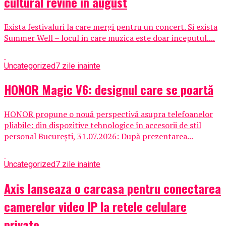
cultural revine in august
Exista festivaluri la care mergi pentru un concert. Si exista
Summer Well – locul in care muzica este doar inceputul....
Uncategorized
7 zile inainte
HONOR Magic V6: designul care se poartă
HONOR propune o nouă perspectivă asupra telefoanelor
pliabile: din dispozitive tehnologice în accesorii de stil
personal București, 31.07.2026: După prezentarea...
Uncategorized
7 zile inainte
Axis lanseaza o carcasa pentru conectarea
camerelor video IP la retele celulare
private