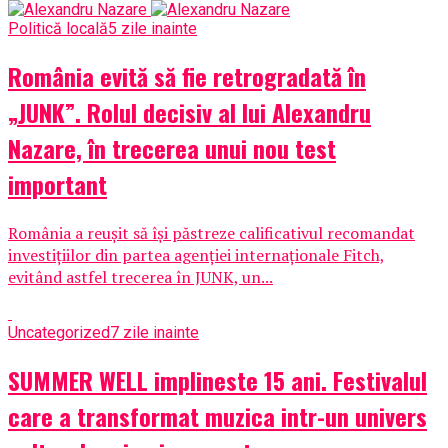
Politică locală
5 zile inainte
România evită să fie retrogradată în
„JUNK”. Rolul decisiv al lui Alexandru
Nazare, în trecerea unui nou test
important
România a reușit să își păstreze calificativul recomandat
investițiilor din partea agenției internaționale Fitch,
evitând astfel trecerea în JUNK, un...
Uncategorized
7 zile inainte
SUMMER WELL implineste 15 ani. Festivalul
care a transformat muzica intr-un univers