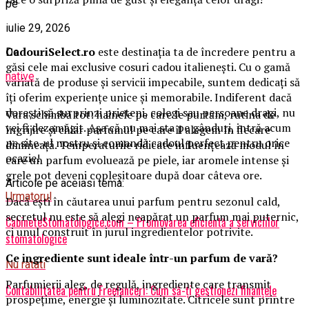
pe
iulie 29, 2026
CadouriSelect.ro
este destinația ta de încredere pentru a
De
găsi cele mai exclusive cosuri cadou italienești. Cu o gamă
native
variată de produse și servicii impecabile, suntem dedicați să
îți oferim experiențe unice și memorabile. Indiferent dacă
dorești să surprinzi prieteni, colegi sau persoane dragi, nu
Vara schimbă tot: hainele pe care le purtăm, rutina de
vei fi dezamăgit. Așa că nu mai sta pe gânduri, intră acum
îngrijire și chiar parfumul pe care îl alegem în fiecare
pe site-ul nostru și comandă cadoul perfect pentru orice
dimineață. Temperaturile ridicate influențează modul în
ocazie!
care un parfum evoluează pe piele, iar aromele intense și
grele pot deveni copleșitoare după doar câteva ore.
Articole pe aceiasi tema:
Urmatorul
Dacă ești în căutarea unui parfum pentru sezonul cald,
secretul nu este să alegi neapărat un parfum mai puternic,
CabineteStomatologice.com – Promovarea eficientă a serviciilor
ci unul construit în jurul ingredientelor potrivite.
stomatologice
Ce ingrediente sunt ideale într-un parfum de vară?
Nu ratati
Parfumierii aleg, de regulă, ingrediente care transmit
Contabilitatea pentru Freelanceri: Cum să-ți gestionezi finanțele
prospețime, energie și luminozitate. Citricele sunt printre