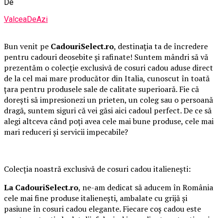
De
ValceaDeAzi
Bun venit pe
CadouriSelect.ro
, destinația ta de încredere
pentru cadouri deosebite și rafinate! Suntem mândri să vă
prezentăm o colecție exclusivă de cosuri cadou aduse direct
de la cel mai mare producător din Italia, cunoscut în toată
țara pentru produsele sale de calitate superioară. Fie că
dorești să impresionezi un prieten, un coleg sau o persoană
dragă, suntem siguri că vei găsi aici cadoul perfect. De ce să
alegi altceva când poți avea cele mai bune produse, cele mai
mari reduceri și servicii impecabile?
Colecția noastră exclusivă de cosuri cadou italienești:
La CadouriSelect.ro
, ne-am dedicat să aducem în România
cele mai fine produse italienești, ambalate cu grijă și
pasiune în cosuri cadou elegante. Fiecare coș cadou este