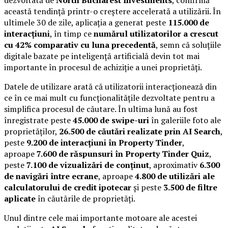
această tendință printr-o creștere accelerată a utilizării. În
ultimele 30 de zile, aplicația a generat peste
115.000 de
interacțiuni
, în timp ce
numărul utilizatorilor a crescut
cu 42% comparativ cu luna precedentă
, semn că soluțiile
digitale bazate pe inteligență artificială devin tot mai
importante în procesul de achiziție a unei proprietăți.
Datele de utilizare arată că utilizatorii interacționează din
ce în ce mai mult cu funcționalitățile dezvoltate pentru a
simplifica procesul de căutare. În ultima lună au fost
înregistrate peste
45.000 de swipe-uri
în galeriile foto ale
proprietăților,
26.500 de căutări realizate prin AI Search
,
peste
9.200 de interacțiuni în Property Tinder
,
aproape
7.600 de răspunsuri în Property Tinder Quiz
,
peste
7.100 de vizualizări de conținut
, aproximativ
6.300
de navigări între ecrane
, aproape
4.800 de utilizări ale
calculatorului de credit ipotecar
și peste
3.500 de filtre
aplicate
în căutările de proprietăți.
Unul dintre cele mai importante motoare ale acestei