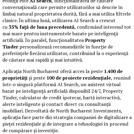
evoluții este
AI Search
, funcționalitatea de căutare
conversațională care permite utilizatorilor să descrie în
limbaj natural proprietatea dorită, fără a mai utiliza filtrele
clasice. În ultima lună, utilizarea AI Search a crescut
cu
35% față de luna precedentă
, confirmând interesul tot
mai mare pentru instrumentele bazate pe inteligență
artificială. În paralel, funcționalitatea
Property
Tinder
personalizează recomandările în funcție de
preferințele fiecărui utilizator, contribuind la o experiență
de căutare mai rapidă și mai intuitivă.
Aplicația North Bucharest oferă acces la peste
1.400 de
proprietăți
și peste
100 de proiecte rezidențiale
, reunind
într-o singură platformă AI Search, un asistent virtual
bazat pe inteligență artificială disponibil 24/7, Property
Tinder, calculator de credit ipotecar, hartă interactivă,
alerte inteligente și contact direct cu consultanții
imobiliari. Dezvoltată de North Bucharest Investments,
aplicația face parte din strategia companiei de digitalizare a
pieței rezidențiale și de integrare a tehnologiei în procesul
de cumpărare și investiție.