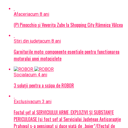
Afaceri
acum 8 ani
(P) Pinocchio și Veverița Zuby la Shopping City Râmnicu Vâlcea
Știri din județ
acum 8 ani
Garniturile moto: componente esentiale pentru functionarea
motorului unei motociclete
Social
acum 4 ani
3 soluții pentru a scăpa de ROBOR
Exclusiv
acum 3 ani
Fostul șef al SERVICIULUI ARME, EXPLOZIVI ŞI SUBSTANŢE
PERICULOASE (si fost sef al Serviciului Judeţean Anticorupţie
Prahova) s-a pensionat și duce viață de „boier”/Efectul de