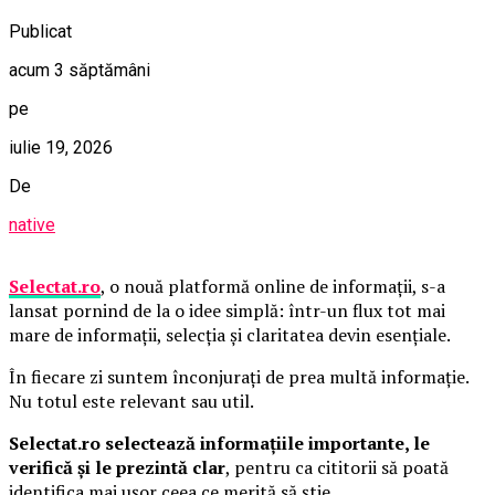
Publicat
acum 3 săptămâni
pe
iulie 19, 2026
De
native
Selectat.ro
, o nouă platformă online de informații, s-a
lansat pornind de la o idee simplă: într-un flux tot mai
mare de informații, selecția și claritatea devin esențiale.
În fiecare zi suntem înconjurați de prea multă informație.
Nu totul este relevant sau util.
Selectat.ro selectează informațiile importante, le
verifică și le prezintă clar
, pentru ca cititorii să poată
identifica mai ușor ceea ce merită să știe.