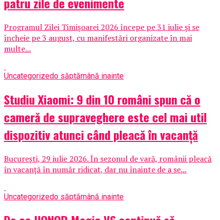
patru zile de evenimente
Programul Zilei Timișoarei 2026 începe pe 31 iulie și se
încheie pe 3 august, cu manifestări organizate în mai
multe...
Uncategorized
o săptămână inainte
Studiu Xiaomi: 9 din 10 români spun că o
cameră de supraveghere este cel mai util
dispozitiv atunci când pleacă în vacanță
București, 29 iulie 2026. În sezonul de vară, românii pleacă
în vacanță în număr ridicat, dar nu înainte de a se...
Uncategorized
o săptămână inainte
De ce HONOR Magic V6 continuă să