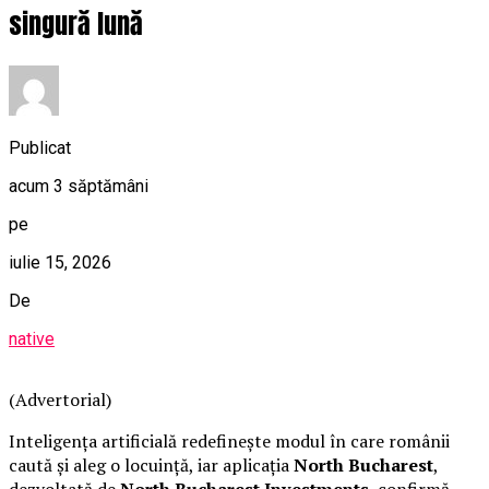
singură lună
Publicat
acum 3 săptămâni
pe
iulie 15, 2026
De
native
(Advertorial)
Inteligența artificială redefinește modul în care românii
caută și aleg o locuință, iar aplicația
North Bucharest
,
dezvoltată de
North Bucharest Investments
, confirmă