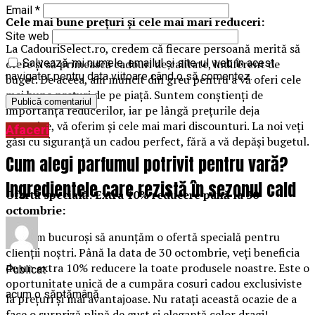
Email
*
Cele mai bune prețuri și cele mai mari reduceri:
Site web
La CadouriSelect.ro, credem că fiecare persoană merită să
ofere și să primească cadouri de calitate, indiferent de
Salvează-mi numele, emailul și site-ul web în acest
navigator pentru data viitoare când o să comentez.
buget. De aceea, am muncit din greu pentru a vă oferi cele
mai bune prețuri de pe piață. Suntem conștienți de
importanța reducerilor, iar pe lângă prețurile deja
atractive, vă oferim și cele mai mari discounturi. La noi veți
Afaceri
găsi cu siguranță un cadou perfect, fără a vă depăși bugetul.
Cum alegi parfumul potrivit pentru vară?
Ingredientele care rezistă în sezonul cald
Ofertă specială: Extra 10% reducere până la 30
octombrie:
Suntem bucuroși să anunțăm o ofertă specială pentru
clienții noștri. Până la data de 30 octombrie, veți beneficia
de un extra 10% reducere la toate produsele noastre. Este o
Publicat
oportunitate unică de a cumpăra cosuri cadou exclusiviste
acum o săptămână
la prețuri și mai avantajoase. Nu ratați această ocazie de a
face o surpriză plină de gust și eleganță celor dragi!