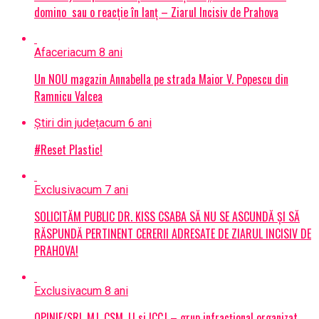
domino sau o reacție în lanț – Ziarul Incisiv de Prahova
Afaceri
acum 8 ani
Un NOU magazin Annabella pe strada Maior V. Popescu din
Ramnicu Valcea
Știri din județ
acum 6 ani
#Reset Plastic!
Exclusiv
acum 7 ani
SOLICITĂM PUBLIC DR. KISS CSABA SĂ NU SE ASCUNDĂ ȘI SĂ
RĂSPUNDĂ PERTINENT CERERII ADRESATE DE ZIARUL INCISIV DE
PRAHOVA!
Exclusiv
acum 8 ani
OPINIE/SRI, MJ, CSM, IJ si ICCJ – grup infracțional organizat