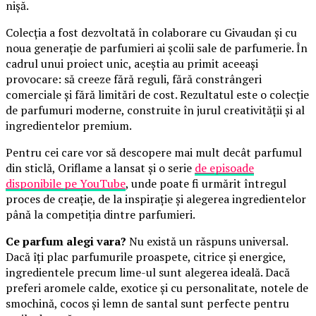
nișă.
Colecția a fost dezvoltată în colaborare cu Givaudan și cu
noua generație de parfumieri ai școlii sale de parfumerie. În
cadrul unui proiect unic, aceștia au primit aceeași
provocare: să creeze fără reguli, fără constrângeri
comerciale și fără limitări de cost. Rezultatul este o colecție
de parfumuri moderne, construite în jurul creativității și al
ingredientelor premium.
Pentru cei care vor să descopere mai mult decât parfumul
din sticlă, Oriflame a lansat și o serie
de episoade
disponibile pe YouTube
, unde poate fi urmărit întregul
proces de creație, de la inspirație și alegerea ingredientelor
până la competiția dintre parfumieri.
Ce parfum alegi vara?
Nu există un răspuns universal.
Dacă îți plac parfumurile proaspete, citrice și energice,
ingredientele precum lime-ul sunt alegerea ideală. Dacă
preferi aromele calde, exotice și cu personalitate, notele de
smochină, cocos și lemn de santal sunt perfecte pentru