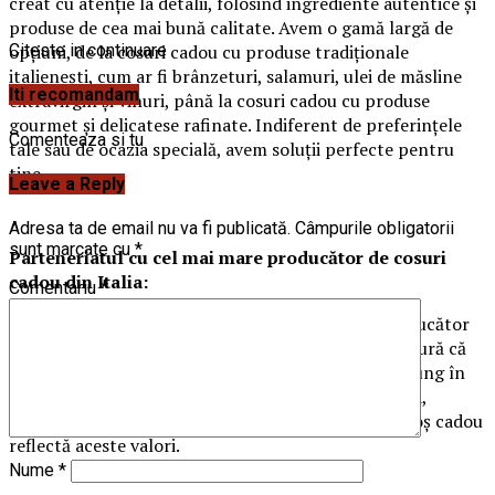
creat cu atenție la detalii, folosind ingrediente autentice și
produse de cea mai bună calitate. Avem o gamă largă de
opțiuni, de la cosuri cadou cu produse tradiționale
Citeste in continuare
italienești, cum ar fi brânzeturi, salamuri, ulei de măsline
Iti recomandam
extravirgin și vinuri, până la cosuri cadou cu produse
gourmet și delicatese rafinate. Indiferent de preferințele
Comenteaza si tu
tale sau de ocazia specială, avem soluții perfecte pentru
tine.
Leave a Reply
Adresa ta de email nu va fi publicată.
Câmpurile obligatorii
sunt marcate cu
*
Parteneriatul cu cel mai mare producător de cosuri
cadou din Italia:
Comentariu
*
Suntem mândri să colaborăm cu cel mai mare producător
de cosuri cadou din Italia. Acest parteneriat ne asigură că
produsele noastre sunt selectate cu atenție și că ajung în
mâinile tale într-o stare perfectă. Apreciem tradiția,
calitatea și autenticitatea italienească, iar fiecare coș cadou
reflectă aceste valori.
Nume
*