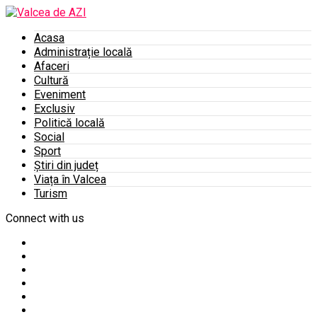
Acasa
Administrație locală
Afaceri
Cultură
Eveniment
Exclusiv
Politică locală
Social
Sport
Știri din județ
Viața în Valcea
Turism
Connect with us