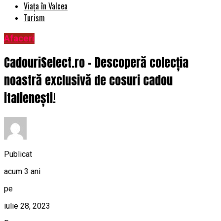
Viața în Valcea
Turism
Afaceri
CadouriSelect.ro – Descoperă colecția
noastră exclusivă de cosuri cadou
italienești!
Publicat
acum 3 ani
pe
iulie 28, 2023