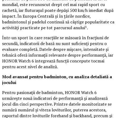
mondial, este recunoscut drept cel mai rapid sport cu
rachetă, iar fluturașul poate depăși 500 km/h imediat după
impact. În Europa Centrală și în țările nordice,
badmintonul și padelul continuă să câștige popularitate ca
activități practicate pe tot parcursul anului¹.
Într-un sport în care reacțiile se măsoară în fracțiuni de
secundă, indicatorii de bază nu sunt suficienți pentru o
evaluare completă. Datele despre mișcare, intensitate și
tehnică oferă informații relevante despre performanță, iar
HONOR Watch 6 integrează funcții concepute tocmai
pentru acest nivel de analiză.
Mod avansat pentru badminton, cu analiza detaliată a
jocului
Pentru pasionații de badminton, HONOR Watch 6
urmărește nouă indicatori de performanță și analizează
jocul din cinci perspective. Printre datele monitorizate se
numără numărul și viteza loviturilor, puterea acestora,
raportul dintre loviturile forehand și backhand, precum și