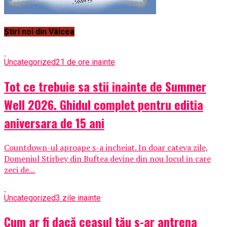
Știri noi din Vâlcea
Uncategorized
21 de ore inainte
Tot ce trebuie sa stii inainte de Summer
Well 2026. Ghidul complet pentru editia
aniversara de 15 ani
Countdown-ul aproape s-a incheiat. In doar cateva zile,
Domeniul Stirbey din Buftea devine din nou locul in care
zeci de...
Uncategorized
3 zile inainte
Cum ar fi dacă ceasul tău s-ar antrena