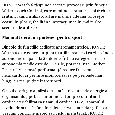
HONOR Watch 6 răspunde acestei provocări prin funcția
Water-Touch Control, care menține ecranul receptiv chiar
și atunci când utilizatorul are mâinile ude sau folosește
ceasul în ploaie, facilitând interacțiunea în mai multe
scenarii de utilizare.
Mai mult decât un partener pentru sport
Dincolo de funcțiile dedicate antrenamentelor, HONOR
Watch 6 este conceput pentru utilizarea de zi cu zi, având o
autonomie de până la 35 de zile. Într-o categorie în care
autonomia medie este de 5–7 zile, potrivit Intel Market
Research², această performanță reduce frecvența
încărcărilor și permite monitorizarea pe perioade mai
lungi, cu mai puține întreruperi.
Ceasul oferă și o analiză detaliată a nivelului de energie al
organismului, pe baza unor indicatori precum ritmul
cardiac, variabilitatea ritmului cardiac (HRV), somnul și
nivelul de stres. Luând în calcul aceste date, dar și factori
precum condițiile meteo sau ciclul menstrual, HONOR