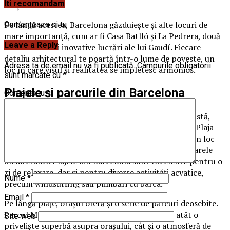
Iti recomandam
orașului.
Pe lângă acestea, Barcelona găzduiește și alte locuri de
Comenteaza si tu
mare importanță, cum ar fi Casa Batlló și La Pedrera, două
Leave a Reply
dintre cele mai inovative lucrări ale lui Gaudí. Fiecare
detaliu arhitectural te poartă într-o lume de poveste, un
Adresa ta de email nu va fi publicată.
Câmpurile obligatorii
loc în care visul și realitatea se împletesc armonios.
sunt marcate cu
*
Plajele și parcurile din Barcelona
Comentariu
*
Dacă ești un iubitor al soarelui și al peisajelor de coastă,
Barcelona are plaje spectaculoase care te așteaptă. Plaja
Barceloneta este cea mai populară dintre acestea, un loc
vibrant unde localnicii și turiștii se relaxează sub soarele
Mediteranei. Plajele din Barcelona sunt excelente pentru o
zi de relaxare, dar și pentru diverse activități acvatice,
Nume
*
precum windsurfing sau plimbări cu barca.
Email
*
Pe lângă plaje, orașul oferă și o serie de parcuri deosebite.
Parcul Montjuïc, situat pe o colină, îți va oferi atât o
Site web
priveliște superbă asupra orașului, cât și o atmosferă de