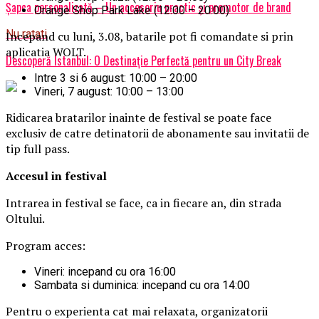
Șapca personalizată – Un accesoriu practic și promotor de brand
Orange Shop Park Lake (12:00 – 20:00)
Nu ratati
Incepand cu luni, 3.08, batarile pot fi comandate si prin
aplicatia WOLT.
Descoperă Istanbul: O Destinație Perfectă pentru un City Break
Intre 3 si 6 august: 10:00 – 20:00
Vineri, 7 august: 10:00 – 13:00
Ridicarea bratarilor inainte de festival se poate face
exclusiv de catre detinatorii de abonamente sau invitatii de
tip full pass.
Accesul i
n festival
Intrarea in festival se face, ca in fiecare an, din strada
Oltului.
Program acces:
Vineri: incepand cu ora 16:00
Sambata si duminica: incepand cu ora 14:00
Pentru o experienta cat mai relaxata, organizatorii