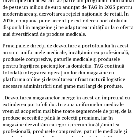
Investițiile din acest an fac parte din programul multianual
de peste un milion de euro anunțat de TAG în 2025 pentru
modernizarea și dezvoltarea rețelei naționale de retail. În
2026, compania pune accent pe extinderea portofoliului
disponibil în magazine și pe adaptarea unităților la o ofertă
mai diversificată de produse medicale.
Principalele direcții de dezvoltare a portofoliului în acest
an sunt uniformele medicale, încălțămintea profesională,
produsele compresive, paturile medicale și produsele
pentru îngrijirea pacienților la domiciliu. TAG continuă
totodată integrarea operațiunilor din magazine cu
platforma online și dezvoltarea infrastructurii logistice
necesare administrării unei game mai largi de produse.
„Dezvoltarea magazinelor merge în acest an împreună cu
extinderea portofoliului. În zona uniformelor medicale
vrem să acoperim mai bine toate segmentele de preț, de la
produse accesibile până la colecții premium, iar în
magazine dezvoltăm categorii precum încălțămintea
profesională, produsele compresive, paturile medicale și