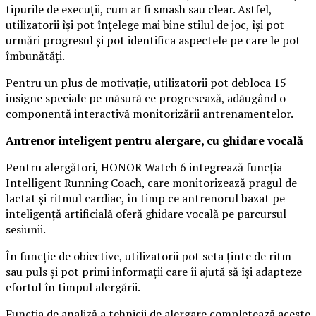
tipurile de execuții, cum ar fi smash sau clear. Astfel,
utilizatorii își pot înțelege mai bine stilul de joc, își pot
urmări progresul și pot identifica aspectele pe care le pot
îmbunătăți.
Pentru un plus de motivație, utilizatorii pot debloca 15
insigne speciale pe măsură ce progresează, adăugând o
componentă interactivă monitorizării antrenamentelor.
Antrenor inteligent pentru alergare, cu ghidare vocală
Pentru alergători, HONOR Watch 6 integrează funcția
Intelligent Running Coach, care monitorizează pragul de
lactat și ritmul cardiac, în timp ce antrenorul bazat pe
inteligență artificială oferă ghidare vocală pe parcursul
sesiunii.
În funcție de obiective, utilizatorii pot seta ținte de ritm
sau puls și pot primi informații care îi ajută să își adapteze
efortul în timpul alergării.
Funcția de analiză a tehnicii de alergare completează aceste