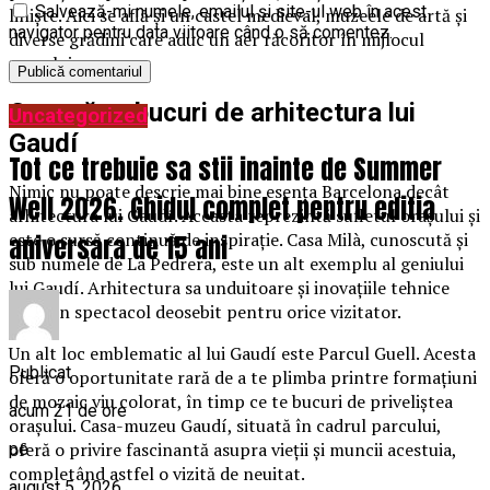
Salvează-mi numele, emailul și site-ul web în acest
liniște. Aici se află și un castel medieval, muzeele de artă și
navigator pentru data viitoare când o să comentez.
diverse grădini care aduc un aer răcoritor în mijlocul
orașului.
Cum să te bucuri de arhitectura lui
Uncategorized
Gaudí
Tot ce trebuie sa stii inainte de Summer
Nimic nu poate descrie mai bine esența Barcelona decât
Well 2026. Ghidul complet pentru editia
arhitectura lui Gaudí. Aceasta reprezintă sufletul orașului și
este o sursă continuă de inspirație. Casa Milà, cunoscută și
aniversara de 15 ani
sub numele de La Pedrera, este un alt exemplu al geniului
lui Gaudí. Arhitectura sa unduitoare și inovațiile tehnice
sunt un spectacol deosebit pentru orice vizitator.
Un alt loc emblematic al lui Gaudí este Parcul Guell. Acesta
Publicat
oferă o oportunitate rară de a te plimba printre formațiuni
de mozaic viu colorat, în timp ce te bucuri de priveliștea
acum 21 de ore
orașului. Casa-muzeu Gaudí, situată în cadrul parcului,
oferă o privire fascinantă asupra vieții și muncii acestuia,
pe
completând astfel o vizită de neuitat.
august 5, 2026