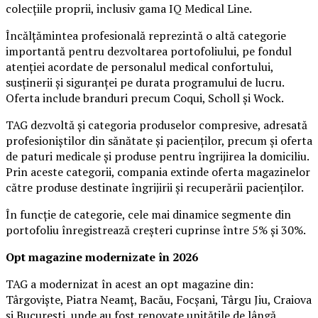
colecțiile proprii, inclusiv gama IQ Medical Line.
Încălțămintea profesională reprezintă o altă categorie
importantă pentru dezvoltarea portofoliului, pe fondul
atenției acordate de personalul medical confortului,
susținerii și siguranței pe durata programului de lucru.
Oferta include branduri precum Coqui, Scholl și Wock.
TAG dezvoltă și categoria produselor compresive, adresată
profesioniștilor din sănătate și pacienților, precum și oferta
de paturi medicale și produse pentru îngrijirea la domiciliu.
Prin aceste categorii, compania extinde oferta magazinelor
către produse destinate îngrijirii și recuperării pacienților.
În funcție de categorie, cele mai dinamice segmente din
portofoliu înregistrează creșteri cuprinse între 5% și 30%.
Opt magazine modernizate în 2026
TAG a modernizat în acest an opt magazine din:
Târgoviște, Piatra Neamț, Bacău, Focșani, Târgu Jiu, Craiova
și București, unde au fost renovate unitățile de lângă