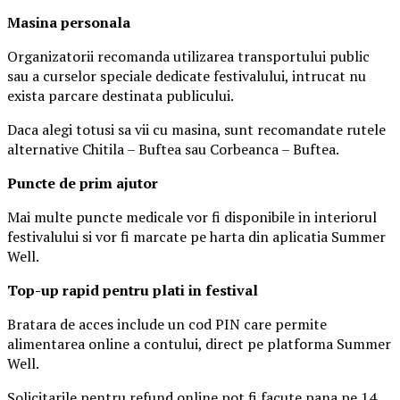
Masina
personal
a
Organizatorii recomanda utilizarea transportului public
sau a curselor speciale dedicate festivalului, intrucat nu
exista parcare destinata publicului.
Daca alegi totusi sa vii cu masina, sunt recomandate rutele
alternative Chitila – Buftea sau Corbeanca – Buftea.
Puncte de prim ajutor
Mai multe puncte medicale vor fi disponibile in interiorul
festivalului si vor fi marcate pe harta din aplicatia Summer
Well.
Top-up rapid pentru plati i
n festival
Bratara de acces include un cod PIN care permite
alimentarea online a contului, direct pe platforma Summer
Well.
Solicitarile pentru refund online pot fi facute pana pe 14