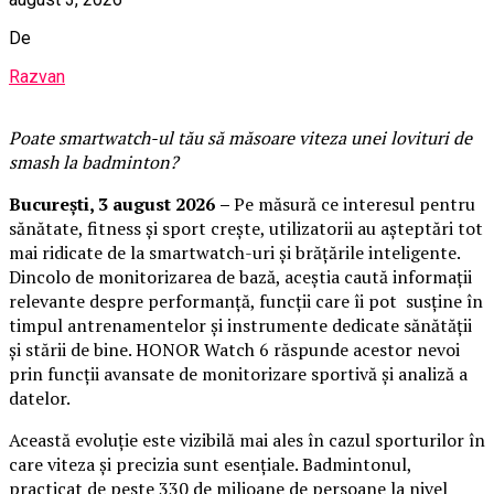
De
Razvan
Poate smartwatch-ul t
ău
să măsoare viteza unei lovituri de
smash la badminton?
București,
3 august 2026
–
Pe măsură ce interesul pentru
sănătate, fitness și sport crește, utilizatorii au așteptări tot
mai ridicate de la smartwatch-uri și brățările inteligente.
Dincolo de monitorizarea de bază, aceștia caută informații
relevante despre performanță, funcții care îi pot susține în
timpul antrenamentelor și instrumente dedicate sănătății
și stării de bine. HONOR Watch 6 răspunde acestor nevoi
prin funcții avansate de monitorizare sportivă și analiză a
datelor.
Această evoluție este vizibilă mai ales în cazul sporturilor în
care viteza și precizia sunt esențiale. Badmintonul,
practicat de peste 330 de milioane de persoane la nivel