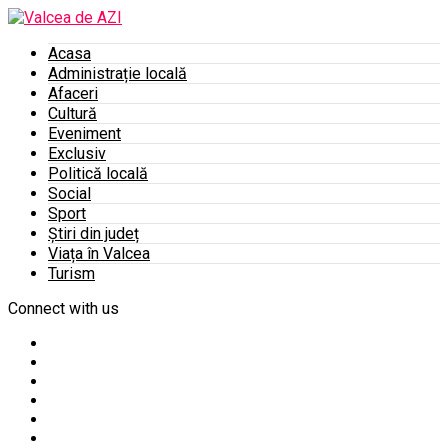
Acasa
Administrație locală
Afaceri
Cultură
Eveniment
Exclusiv
Politică locală
Social
Sport
Știri din județ
Viața în Valcea
Turism
Connect with us