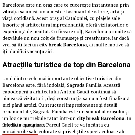
Barcelona este un oraș care te cucerește instantaneu prin
vibrația sa unică, un amestec fascinant de istorie, artă și
viață cotidiană. Acest oraș al Cataloniei, cu plajele sale
însorite și arhitectura impresionantă, oferă vizitatorilor o
experiență de neuitat. Cu fiecare colț, Barcelona promite să
dezvăluie un nou colț de frumusețe și creativitate, iar dacă
vrei să îți faci un
city break Barcelona
, ai multe motive să
îți planifici vacanța aici.
Atracțiile turistice de top din Barcelona
Unul dintre cele mai importante obiective turistice din
Barcelona este, fără îndoială, Sagrada Familia. Această
capodoperă a arhitectului Antoni Gaudí continuă să
uimească vizitatorii, deși construcția sa nu a fost finalizată
nici până astăzi. Cu structuri impresionante și detalii
ornamentale, Sagrada Familia este un simbol al orașului și
un loc ce nu trebuie ratat într-un
city break Barcelona
. În
imediata apropiere, Parcul Guell te va încânta cu
Citeste in continuare
mozaicurile sale colorate și priveliștile spectaculoase ale