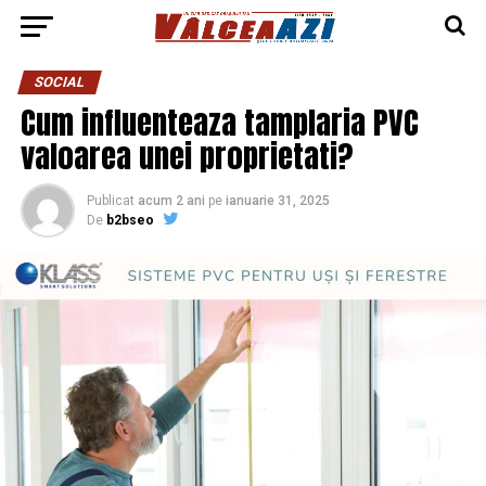
SOCIAL
Cum influenteaza tamplaria PVC
valoarea unei proprietati?
Publicat
acum 2 ani
pe
ianuarie 31, 2025
De
b2bseo