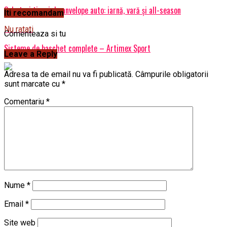
Cele trei tipuri de anvelope auto: iarnă, vară și all-season
Iti recomandam
Nu ratati
Comenteaza si tu
Sisteme de baschet complete – Artimex Sport
Leave a Reply
Adresa ta de email nu va fi publicată.
Câmpurile obligatorii
sunt marcate cu
*
Comentariu
*
Nume
*
Email
*
Site web