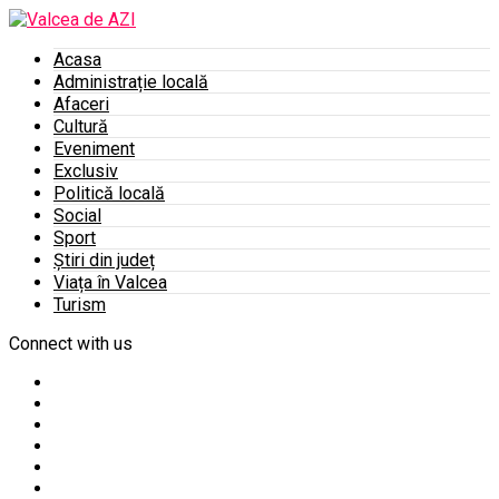
Acasa
Administrație locală
Afaceri
Cultură
Eveniment
Exclusiv
Politică locală
Social
Sport
Știri din județ
Viața în Valcea
Turism
Connect with us