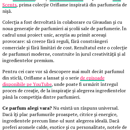
Scents
, prima colecție Oriflame inspirată din parfumeria de
nișă.
Colecția a fost dezvoltată în colaborare cu Givaudan și cu
noua generație de parfumieri ai școlii sale de parfumerie. În
cadrul unui proiect unic, aceștia au primit aceeași
provocare: să creeze fără reguli, fără constrângeri
comerciale și fără limitări de cost. Rezultatul este o colecție
de parfumuri moderne, construite în jurul creativității și al
ingredientelor premium.
Pentru cei care vor să descopere mai mult decât parfumul
din sticlă, Oriflame a lansat și o serie
de episoade
disponibile pe YouTube
, unde poate fi urmărit întregul
proces de creație, de la inspirație și alegerea ingredientelor
până la competiția dintre parfumieri.
Ce parfum alegi vara?
Nu există un răspuns universal.
Dacă îți plac parfumurile proaspete, citrice și energice,
ingredientele precum lime-ul sunt alegerea ideală. Dacă
preferi aromele calde, exotice și cu personalitate, notele de