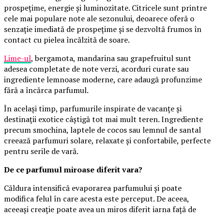
prospețime, energie și luminozitate. Citricele sunt printre
cele mai populare note ale sezonului, deoarece oferă o
senzație imediată de prospețime și se dezvoltă frumos în
contact cu pielea încălzită de soare.
Lime-ul
, bergamota, mandarina sau grapefruitul sunt
adesea completate de note verzi, acorduri curate sau
ingrediente lemnoase moderne, care adaugă profunzime
fără a încărca parfumul.
În același timp, parfumurile inspirate de vacanțe și
destinații exotice câștigă tot mai mult teren. Ingrediente
precum smochina, laptele de cocos sau lemnul de santal
creează parfumuri solare, relaxate și confortabile, perfecte
pentru serile de vară.
De ce parfumul miroase diferit vara?
Căldura intensifică evaporarea parfumului și poate
modifica felul în care acesta este perceput. De aceea,
aceeași creație poate avea un miros diferit iarna față de