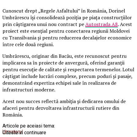
Cunoscut drept „Regele Asfaltului” în România, Dorinel
Umbrărescu își consolidează poziția pe piața construcțiilor
prin câștigarea unui nou contract pe
Autostrada A8
. Acest
proiect este esențial pentru conectarea regiunii Moldovei
cu Transilvania și pentru reducerea decalajelor economice
între cele două regiuni.
Umbrărescu, originar din Bacău, este recunoscut pentru
implicarea sa în proiecte de anvergură, oferind garanții
pentru execuție de calitate și respectarea termenelor. Lotul
câștigat include lucrări complexe, precum poduri și pasaje,
demonstrând expertiza echipei sale în realizarea de
infrastructuri moderne.
Acest nou succes reflectă ambiția și dedicarea omului de
afaceri pentru dezvoltarea infrastructurii rutiere din
România.
Articole pe aceiasi tema:
Urmatorul
Citeste in continuare