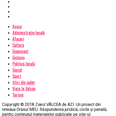
Acasa
Administrație locală
Afaceri
Cultură
Eveniment
Exclusiv
Politică locală
Social
Sport
Știri din județ
Viața în Valcea
Turism
Copyright © 2018 Ziarul VÂLCEA de AZI. Un proiect din
reteaua Orasul MEU. Răspunderea juridică, civilă și penală,
pentru conținutul materialelor publicate pe site-ul