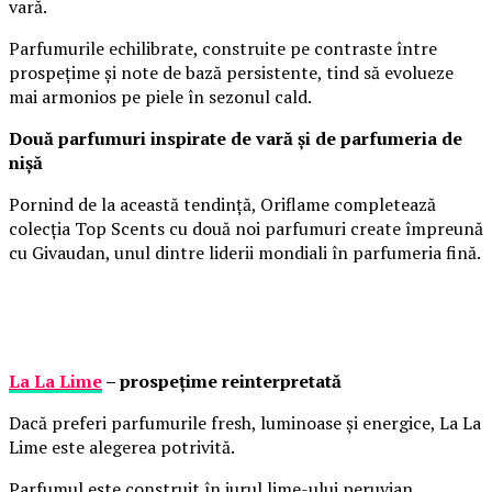
vară.
Parfumurile echilibrate, construite pe contraste între
prospețime și note de bază persistente, tind să evolueze
mai armonios pe piele în sezonul cald.
Două parfumuri inspirate de vară și de parfumeria de
nișă
Pornind de la această tendință, Oriflame completează
colecția Top Scents cu două noi parfumuri create împreună
cu Givaudan, unul dintre liderii mondiali în parfumeria fină.
La La Lime
– prospețime reinterpretată
Dacă preferi parfumurile fresh, luminoase și energice, La La
Lime este alegerea potrivită.
Parfumul este construit în jurul lime-ului peruvian,