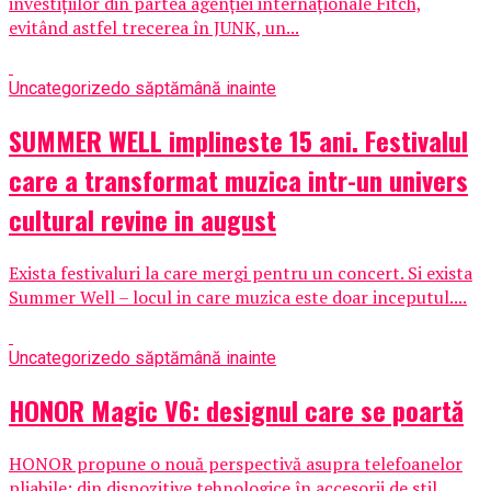
investițiilor din partea agenției internaționale Fitch,
evitând astfel trecerea în JUNK, un...
Uncategorized
o săptămână inainte
SUMMER WELL implineste 15 ani. Festivalul
care a transformat muzica intr-un univers
cultural revine in august
Exista festivaluri la care mergi pentru un concert. Si exista
Summer Well – locul in care muzica este doar inceputul....
Uncategorized
o săptămână inainte
HONOR Magic V6: designul care se poartă
HONOR propune o nouă perspectivă asupra telefoanelor
pliabile: din dispozitive tehnologice în accesorii de stil