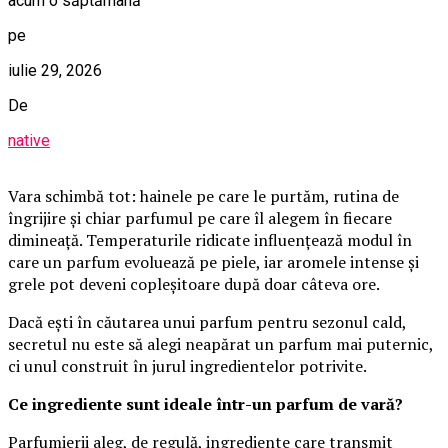
acum o săptămână
pe
iulie 29, 2026
De
native
Vara schimbă tot: hainele pe care le purtăm, rutina de
îngrijire și chiar parfumul pe care îl alegem în fiecare
dimineață. Temperaturile ridicate influențează modul în
care un parfum evoluează pe piele, iar aromele intense și
grele pot deveni copleșitoare după doar câteva ore.
Dacă ești în căutarea unui parfum pentru sezonul cald,
secretul nu este să alegi neapărat un parfum mai puternic,
ci unul construit în jurul ingredientelor potrivite.
Ce ingrediente sunt ideale într-un parfum de vară?
Parfumierii aleg, de regulă, ingrediente care transmit