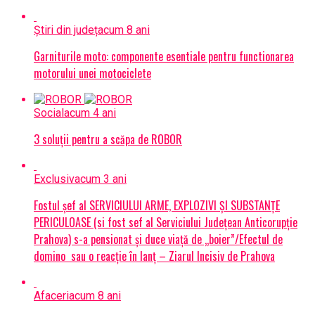
Știri din județ
acum 8 ani
Garniturile moto: componente esentiale pentru functionarea
motorului unei motociclete
Social
acum 4 ani
3 soluții pentru a scăpa de ROBOR
Exclusiv
acum 3 ani
Fostul șef al SERVICIULUI ARME, EXPLOZIVI ŞI SUBSTANŢE
PERICULOASE (si fost sef al Serviciului Judeţean Anticorupţie
Prahova) s-a pensionat și duce viață de „boier”/Efectul de
domino sau o reacție în lanț – Ziarul Incisiv de Prahova
Afaceri
acum 8 ani