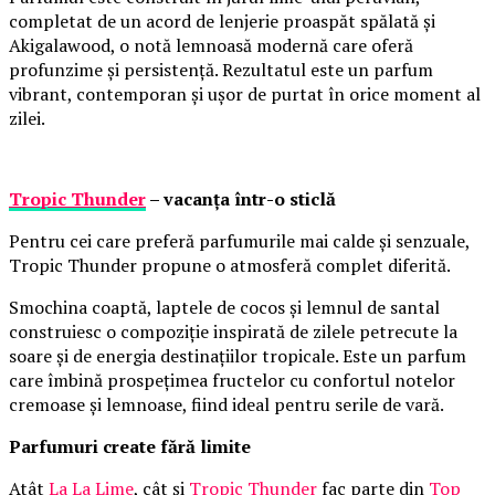
completat de un acord de lenjerie proaspăt spălată și
Akigalawood, o notă lemnoasă modernă care oferă
profunzime și persistență. Rezultatul este un parfum
vibrant, contemporan și ușor de purtat în orice moment al
zilei.
Tropic Thunder
– vacanța într-o sticlă
Pentru cei care preferă parfumurile mai calde și senzuale,
Tropic Thunder propune o atmosferă complet diferită.
Smochina coaptă, laptele de cocos și lemnul de santal
construiesc o compoziție inspirată de zilele petrecute la
soare și de energia destinațiilor tropicale. Este un parfum
care îmbină prospețimea fructelor cu confortul notelor
cremoase și lemnoase, fiind ideal pentru serile de vară.
Parfumuri create fără limite
Atât
La La Lime
, cât și
Tropic Thunder
fac parte din
Top