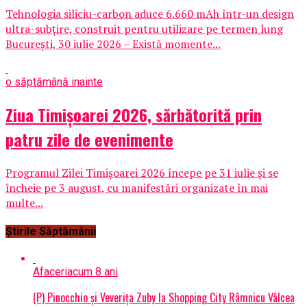
Tehnologia siliciu-carbon aduce 6.660 mAh într-un design
ultra-subțire, construit pentru utilizare pe termen lung
București, 30 iulie 2026 – Există momente...
o săptămână inainte
Ziua Timișoarei 2026, sărbătorită prin
patru zile de evenimente
Programul Zilei Timișoarei 2026 începe pe 31 iulie și se
încheie pe 3 august, cu manifestări organizate în mai
multe...
Știrile Săptămânii
Afaceri
acum 8 ani
(P) Pinocchio și Veverița Zuby la Shopping City Râmnicu Vâlcea