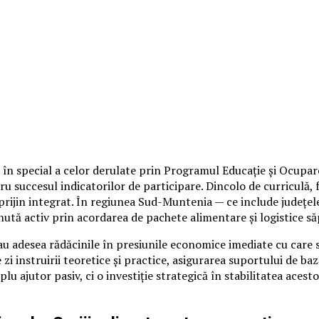
în special a celor derulate prin Programul Educație și Ocupar
tru succesul indicatorilor de participare. Dincolo de curriculă,
 sprijin integrat. În regiunea Sud-Muntenia — ce include județe
inută activ prin acordarea de pachete alimentare și logistice 
 au adesea rădăcinile în presiunile economice imediate cu care s
i instruirii teoretice și practice, asigurarea suportului de baz
plu ajutor pasiv, ci o investiție strategică în stabilitatea ace