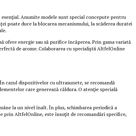
 rol esențial. Anumite modele sunt special concepute pentru
nței poate duce la blocarea mecanismului, la scăderea duratei
ale.
ă ofere energie sau să purifice încăperea. Prin gama variată
erfectă de arome. Colaborarea cu specialiștii AltfelOnline
În cazul dispozitivelor cu ultrasunete, se recomandă
 elementelor care generează căldura. O atenție specială
mâne la un nivel înalt. În plus, schimbarea periodică a
 prin AltfelOnline, este însoțit de recomandări specifice,