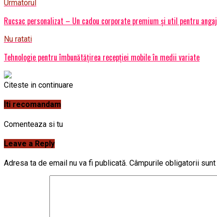
Urmatorul
Rucsac personalizat – Un cadou corporate premium și util pentru angajaț
Nu ratati
Tehnologie pentru îmbunătățirea recepției mobile în medii variate
Citeste in continuare
Iti recomandam
Comenteaza si tu
Leave a Reply
Adresa ta de email nu va fi publicată.
Câmpurile obligatorii sun