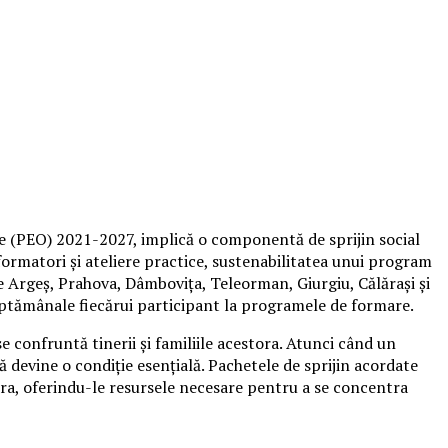
e (PEO) 2021-2027, implică o componentă de sprijin social
 formatori și ateliere practice, sustenabilitatea unui program
le Argeș, Prahova, Dâmbovița, Teleorman, Giurgiu, Călărași și
săptămânale fiecărui participant la programele de formare.
e confruntă tinerii și familiile acestora. Atunci când un
ă devine o condiție esențială. Pachetele de sprijin acordate
stora, oferindu-le resursele necesare pentru a se concentra