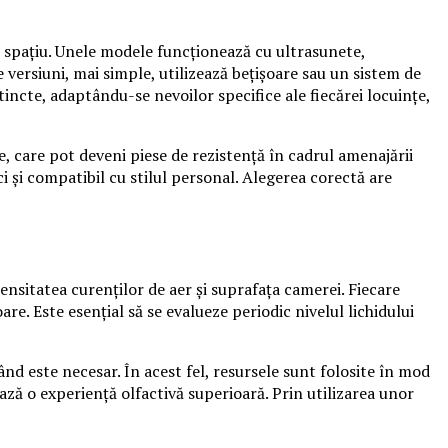
ce spațiu. Unele modele funcționează cu ultrasunete,
versiuni, mai simple, utilizează bețișoare sau un sistem de
tincte, adaptându-se nevoilor specifice ale fiecărei locuințe,
 care pot deveni piese de rezistență în cadrul amenajării
ci și compatibil cu stilul personal. Alegerea corectă are
nsitatea curenților de aer și suprafața camerei. Fiecare
re. Este esențial să se evalueze periodic nivelul lichidului
 când este necesar. În acest fel, resursele sunt folosite în mod
ează o experiență olfactivă superioară. Prin utilizarea unor