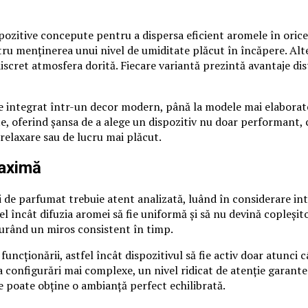
dispozitive concepute pentru a dispersa eficient aromele în ori
ru menținerea unui nivel de umiditate plăcut în încăpere. Alte 
discret atmosfera dorită. Fiecare variantă prezintă avantaje dis
e integrat într-un decor modern, până la modele mai elaborate,
ate, oferind șansa de a alege un dispozitiv nu doar performant, 
relaxare sau de lucru mai plăcut.
maximă
 de parfumat trebuie atent analizată, luând în considerare inte
 încât difuzia aromei să fie uniformă și să nu devină copleșitoa
gurând un miros consistent în timp.
a funcționării, astfel încât dispozitivul să fie activ doar atunci
 la configurări mai complexe, un nivel ridicat de atenție garant
se poate obține o ambianță perfect echilibrată.