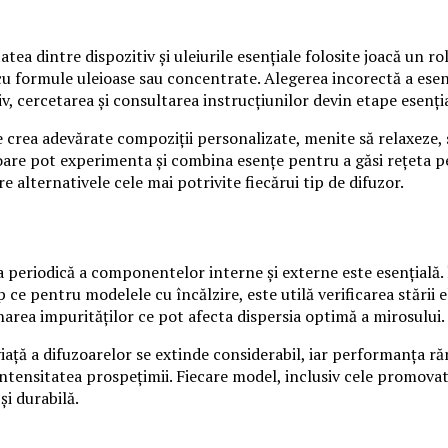
atea dintre dispozitiv și uleiurile esențiale folosite joacă un
 cu formule uleioase sau concentrate. Alegerea incorectă a ese
iv, cercetarea și consultarea instrucțiunilor devin etape esenți
rea adevărate compoziții personalizate, menite să relaxeze, s
rioare pot experimenta și combina esențe pentru a găsi rețeta p
 alternativele cele mai potrivite fiecărui tip de difuzor.
 periodică a componentelor interne și externe este esențială. 
 ce pentru modelele cu încălzire, este utilă verificarea stării
inarea impurităților ce pot afecta dispersia optimă a mirosului.
viață a difuzoarelor se extinde considerabil, iar performanța ră
tensitatea prospețimii. Fiecare model, inclusiv cele promovate
i durabilă.