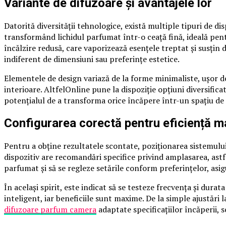
Variante de difuzoare și avantajele lor
Datorită diversității tehnologice, există multiple tipuri de 
transformând lichidul parfumat într-o ceață fină, ideală pent
încălzire redusă, care vaporizează esențele treptat și susțin 
indiferent de dimensiuni sau preferințe estetice.
Elementele de design variază de la forme minimaliste, ușor d
interioare. AltfelOnline pune la dispoziție opțiuni diversific
potențialul de a transforma orice încăpere într-un spațiu de 
Configurarea corectă pentru eficiență 
Pentru a obține rezultatele scontate, poziționarea sistemului
dispozitiv are recomandări specifice privind amplasarea, astfel
parfumat și să se regleze setările conform preferințelor, asi
În același spirit, este indicat să se testeze frecvența și durat
inteligent, iar beneficiile sunt maxime. De la simple ajustări
difuzoare parfum camera
adaptate specificațiilor încăperii, 