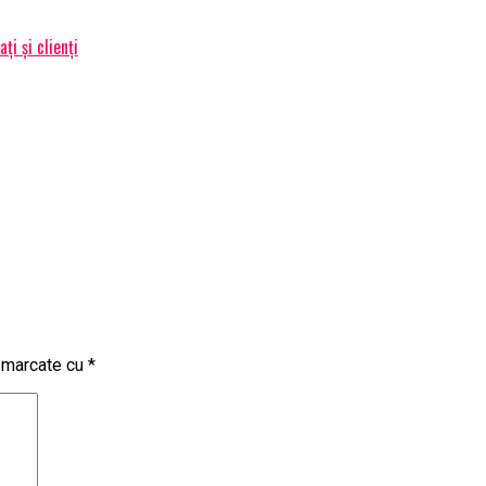
i și clienți
t marcate cu
*