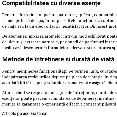
Compatibilitatea cu diverse esențe
Pentru a întreține un parfum autentic și plăcut, compatibilit
lichide pe bază de apă, în timp ce altele funcționează optim
de viață sau la un efect olfactiv nesatisfăcător. Din acest mot
De asemenea, mixarea aromelor într-un mod echilibrat poate c
de uleiuri și extracte naturale, pasionații de parfumuri inte
facilitează descoperirea formulelor adecvate și orientarea spre
Metode de întreținere și durată de viață
Pentru menținerea funcționalității pe termen lung, curățarea
îndepărtarea reziduurilor depuse pe placa de vibrație, în timp
acordată filtrării apei și soluțiilor aromatizante asigură elim
Atunci când se respectă indicațiile de întreținere, durata de 
esențelor poate preveni acumularea de depuneri și menține in
menite să garanteze o experiență olfactivă constant plăcută ș
Articole pe aceiasi tema: