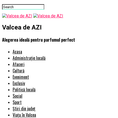
Valcea de AZI
Alegerea ideală pentru parfumul perfect
Acasa
Administrație locală
Afaceri
Cultură
Eveniment
Exclusiv
Politică locală
Social
Sport
Știri din județ
Viața în Valcea