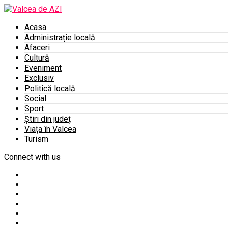
Acasa
Administrație locală
Afaceri
Cultură
Eveniment
Exclusiv
Politică locală
Social
Sport
Știri din județ
Viața în Valcea
Turism
Connect with us