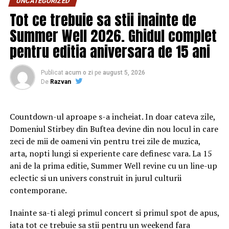
excesul de sebum de la rădăcină, oferind o senzație de
UNCATEGORIZED
prospețime și un aspect mat.
Tot ce trebuie sa stii inainte de
Summer Well 2026. Ghidul complet
În cazul părului creț sau ondulat, textura naturală a
pentru editia aniversara de 15 ani
părului face ca volumul să fie adesea un atribut deja
existent. Totuși, pudra pentru volum poate avea alte
beneficii neașteptate, cum ar fi definirea buclelor,
Publicat
acum o zi
pe
august 5, 2026
De
Razvan
reducerea aspectului neuniform și controlul firelor
rebele. Aceasta este o soluție versatilă, dar utilizarea
corectă este esențială pentru a obține rezultatele dorite.
Countdown-ul aproape s-a incheiat. In doar cateva zile,
Domeniul Stirbey din Buftea devine din nou locul in care
Cum poate ajuta pudra pentru
zeci de mii de oameni vin pentru trei zile de muzica,
arta, nopti lungi si experiente care definesc vara. La 15
volum la controlul părului creț
ani de la prima editie, Summer Well revine cu un line-up
sau ondulat?
eclectic si un univers construit in jurul culturii
contemporane.
În timp ce produsele tradiționale pentru părul creț, cum
ar fi cremele de styling sau gelurile, sunt utilizate
Inainte sa-ti alegi primul concert si primul spot de apus,
pentru a defini și hidrata buclele, pudra pentru volum
iata tot ce trebuie sa stii pentru un weekend fara