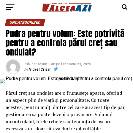
UNCATEGORIZED
Pudra pentru volum: Este potrivită
pentru a controla părul creț sau
ondulat?
Publicat
acum 1 an
pe
februarie 23, 2025
De
Viorel Crisan
Părul creț sau ondulat are o frumusețe aparte, oferind
un aspect plin de viață și personalitate. Cu toate
acestea, pentru mulți dintre cei care au acest tip de păr,
gestionarea sa poate deveni o provocare. Volumul
incontrolabil, firele rebele sau tendința de uscare
excesivă sunt doar câteva dintre dificultățile