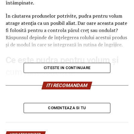
întâmpinate.
În căutarea produselor potrivite, pudra pentru volum
atrage atenția ca un posibil aliat. Dar oare aceasta poate
fi folosită pentru a controla părul creț sau ondulat?
Răspunsul depinde de înțelegerea rolului acestui produs
și de modul în care se integrează în rutina de îngrijire.
Ce este pudra pentru volum și
CITESTE IN CONTINUARE
cum funcționează?
Pudra pentru volum este un produs destinat în
ITI RECOMANDAM
principal pentru a oferi textura și volum părului, fiind
folosită în special de cei cu păr drept sau subțire care își
doresc un aspect mai bogat. Este formulată din
COMENTEAZA SI TU
ingrediente precum silice sau polimeri care creează
aderență între firele de păr, ridicându-le și oferindu-le o
structură mai plină. În plus, acest produs poate elimina