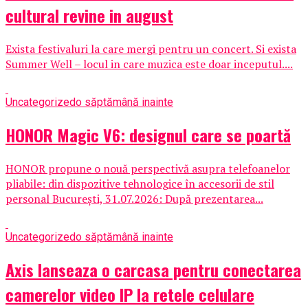
cultural revine in august
Exista festivaluri la care mergi pentru un concert. Si exista
Summer Well – locul in care muzica este doar inceputul....
Uncategorized
o săptămână inainte
HONOR Magic V6: designul care se poartă
HONOR propune o nouă perspectivă asupra telefoanelor
pliabile: din dispozitive tehnologice în accesorii de stil
personal București, 31.07.2026: După prezentarea...
Uncategorized
o săptămână inainte
Axis lanseaza o carcasa pentru conectarea
camerelor video IP la retele celulare