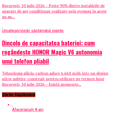
București, 30 iulie 2026 – Peste 90% dintre instalările de
aparate de aer condiționat realizate prin evomag în acest
an au...
Uncategorized
o săptămână inainte
Dincolo de capacitatea bateriei: cum
regândește HONOR Magic V6 autonomia
unui telefon pliabil
Tehnologia siliciu-carbon aduce 6.660 mAh într-un design
ultra-subțire, construit pentru utilizare pe termen lung
București, 30 iulie 2026 – Există momente...
Știrile Săptămânii
Afaceri
acum 8 ani