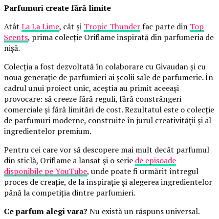
Parfumuri create fără limite
Atât
La La Lime
, cât și
Tropic Thunder
fac parte din
Top
Scents
, prima colecție Oriflame inspirată din parfumeria de
nișă.
Colecția a fost dezvoltată în colaborare cu Givaudan și cu
noua generație de parfumieri ai școlii sale de parfumerie. În
cadrul unui proiect unic, aceștia au primit aceeași
provocare: să creeze fără reguli, fără constrângeri
comerciale și fără limitări de cost. Rezultatul este o colecție
de parfumuri moderne, construite în jurul creativității și al
ingredientelor premium.
Pentru cei care vor să descopere mai mult decât parfumul
din sticlă, Oriflame a lansat și o serie
de episoade
disponibile pe YouTube
, unde poate fi urmărit întregul
proces de creație, de la inspirație și alegerea ingredientelor
până la competiția dintre parfumieri.
Ce parfum alegi vara?
Nu există un răspuns universal.