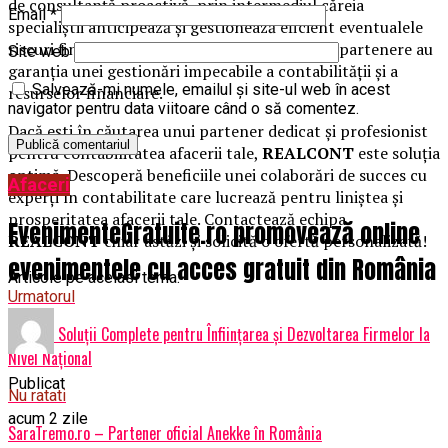
de consultanță proactivă, prin intermediul căreia
Email
*
specialiștii anticipează și gestionează eficient eventualele
riscuri financiare și fiscale. Astfel, companiile partenere au
Site web
garanția unei gestionări impecabile a contabilității și a
Salvează-mi numele, emailul și site-ul web în acest
resurselor financiare.
navigator pentru data viitoare când o să comentez.
Dacă ești în căutarea unui partener dedicat și profesionist
pentru contabilitatea afacerii tale,
REALCONT
este soluția
optimă. Descoperă beneficiile unei colaborări de succes cu
Afaceri
experți în contabilitate care lucrează pentru liniștea și
prosperitatea afacerii tale. Contactează echipa
EvenimenteGratuite.ro promovează online
REALCONT
chiar astăzi și solicită o ofertă personalizată!
evenimentele cu acces gratuit din România
Articole pe aceiasi tema:
Urmatorul
ADISAF: Soluții Complete pentru Înființarea și Dezvoltarea Firmelor la
Nivel Național
Publicat
Nu ratati
acum 2 zile
SaraTremo.ro – Partener oficial Anekke în România