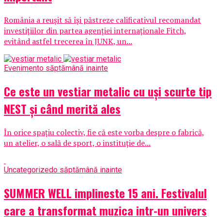
România a reușit să își păstreze calificativul recomandat
investițiilor din partea agenției internaționale Fitch,
evitând astfel trecerea în JUNK, un...
Eveniment
o săptămână inainte
Ce este un vestiar metalic cu uși scurte tip
NEST și când merită ales
În orice spațiu colectiv, fie că este vorba despre o fabrică,
un atelier, o sală de sport, o instituție de...
Uncategorized
o săptămână inainte
SUMMER WELL implineste 15 ani. Festivalul
care a transformat muzica intr-un univers