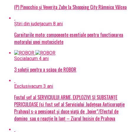
(P) Pinocchio și Veverița Zuby la Shopping City Râmnicu Vâlcea
Știri din județ
acum 8 ani
Garniturile moto: componente esentiale pentru functionarea
motorului unei motociclete
Social
acum 4 ani
3 soluții pentru a scăpa de ROBOR
Exclusiv
acum 3 ani
Fostul șef al SERVICIULUI ARME, EXPLOZIVI ŞI SUBSTANŢE
PERICULOASE (si fost sef al Serviciului Judeţean Anticorupţie
Prahova) s-a pensionat și duce viață de „boier”/Efectul de
domino sau o reacție în lanț – Ziarul Incisiv de Prahova