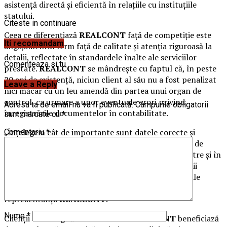
asistență directă și eficientă în relațiile cu instituțiile
statului.
Citeste in continuare
Ceea ce diferențiază
REALCONT
față de competiție este
Iti recomandam
angajamentul ferm față de calitate și atenția riguroasă la
detalii, reflectate în standardele înalte ale serviciilor
Comenteaza si tu
prestate.
REALCONT
se mândrește cu faptul că, în peste
20 ani de existență, niciun client al său nu a fost penalizat
Leave a Reply
nici măcar cu un leu amendă din partea unui organ de
control, ca urmare a unor eventuale erori privind
Adresa ta de email nu va fi publicată.
Câmpurile obligatorii
înregistrările documentelor în contabilitate.
sunt marcate cu
*
„Înțelegem cât de importante sunt datele corecte și
Comentariu
*
actualizate pentru succesul oricărei afaceri. Tocmai de
aceea, investim constant în pregătirea echipei noastre și în
tehnologie de ultimă generație pentru a oferi servicii
contabile ireproșabile, adaptate nevoilor specifice ale
fiecărei industrii și tipuri de business”, declară
reprezentanții
REALCONT
.
Nume
*
Clienții care aleg să colaboreze cu
REALCONT
beneficiază