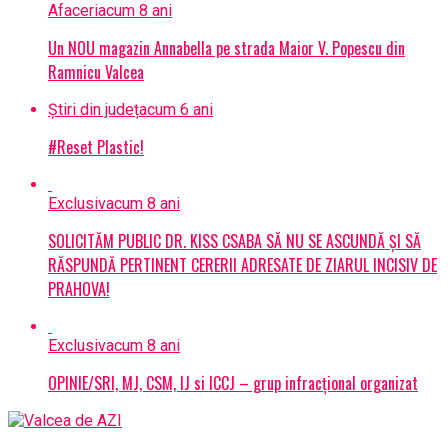
Afaceri
acum 8 ani
Un NOU magazin Annabella pe strada Maior V. Popescu din
Ramnicu Valcea
Știri din județ
acum 6 ani
#Reset Plastic!
Exclusiv
acum 8 ani
SOLICITĂM PUBLIC DR. KISS CSABA SĂ NU SE ASCUNDĂ ȘI SĂ
RĂSPUNDĂ PERTINENT CERERII ADRESATE DE ZIARUL INCISIV DE
PRAHOVA!
Exclusiv
acum 8 ani
OPINIE/SRI, MJ, CSM, IJ si ICCJ – grup infracțional organizat