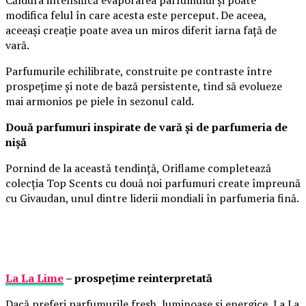
Căldura intensifică evaporarea parfumului și poate
modifica felul în care acesta este perceput. De aceea,
aceeași creație poate avea un miros diferit iarna față de
vară.
Parfumurile echilibrate, construite pe contraste între
prospețime și note de bază persistente, tind să evolueze
mai armonios pe piele în sezonul cald.
Două parfumuri inspirate de vară și de parfumeria de
nișă
Pornind de la această tendință, Oriflame completează
colecția Top Scents cu două noi parfumuri create împreună
cu Givaudan, unul dintre liderii mondiali în parfumeria fină.
La La Lime
– prospețime reinterpretată
Dacă preferi parfumurile fresh, luminoase și energice, La La