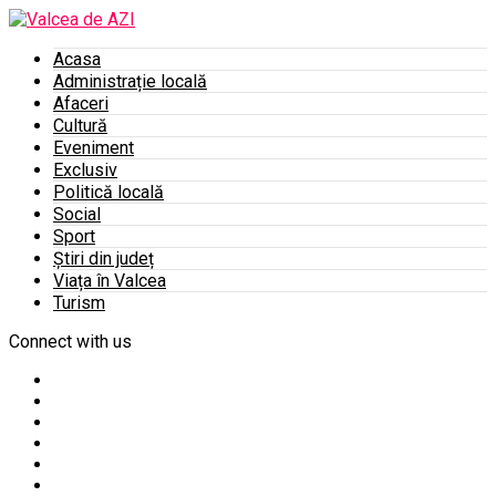
Acasa
Administrație locală
Afaceri
Cultură
Eveniment
Exclusiv
Politică locală
Social
Sport
Știri din județ
Viața în Valcea
Turism
Connect with us