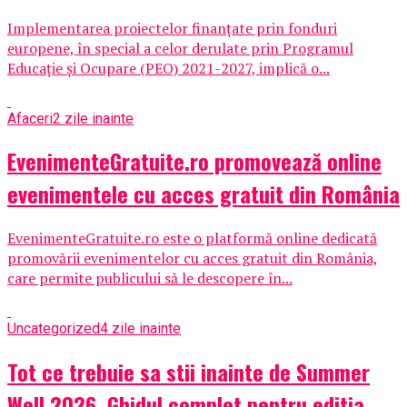
Implementarea proiectelor finanțate prin fonduri
europene, în special a celor derulate prin Programul
Educație și Ocupare (PEO) 2021-2027, implică o...
Afaceri
2 zile inainte
EvenimenteGratuite.ro promovează online
evenimentele cu acces gratuit din România
EvenimenteGratuite.ro este o platformă online dedicată
promovării evenimentelor cu acces gratuit din România,
care permite publicului să le descopere în...
Uncategorized
4 zile inainte
Tot ce trebuie sa stii inainte de Summer
Well 2026. Ghidul complet pentru editia