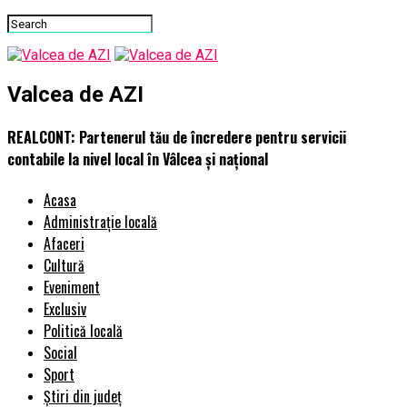
Valcea de AZI
REALCONT: Partenerul tău de încredere pentru servicii
contabile la nivel local în Vâlcea și național
Acasa
Administrație locală
Afaceri
Cultură
Eveniment
Exclusiv
Politică locală
Social
Sport
Știri din județ