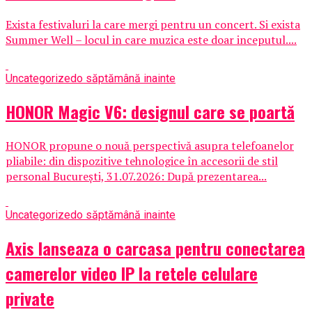
Exista festivaluri la care mergi pentru un concert. Si exista
Summer Well – locul in care muzica este doar inceputul....
Uncategorized
o săptămână inainte
HONOR Magic V6: designul care se poartă
HONOR propune o nouă perspectivă asupra telefoanelor
pliabile: din dispozitive tehnologice în accesorii de stil
personal București, 31.07.2026: După prezentarea...
Uncategorized
o săptămână inainte
Axis lanseaza o carcasa pentru conectarea
camerelor video IP la retele celulare
private