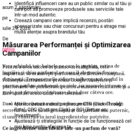
Identifică influenceri care au un public similar cu al tău și
acum 2 săptămâni
care pot să promoveze produsele sau serviciile tale
într-un mod autentic.
pe
Creează campanii care implică recenzii, postări
sponsorizate sau chiar concursuri pentru a atrage mai
iulie 29, 2026
multă atenție asupra brandului tău.
De
Măsurarea Performanței și Optimizarea
native
Campaniilor
Vara schimbă tot: hainele pe care le purtăm, rutina de
Pentru a avea succes în promovarea digitală, este
îngrijire și chiar parfumul pe care îl alegem în fiecare
important să urmărești performanțele fiecărei campanii.
dimineață. Temperaturile ridicate influențează modul în
Folosește instrumente precum Google Analytics și
care un parfum evoluează pe piele, iar aromele intense și
platformele de publicitate pentru a măsura rezultatele și a
grele pot deveni copleșitoare după doar câteva ore.
face ajustări acolo unde este necesar.
Dacă ești în căutarea unui parfum pentru sezonul cald,
Monitorizează indicatori precum CTR (Click-Through
Rate), CPC (Cost per Click) și ROI (Return on
secretul nu este să alegi neapărat un parfum mai puternic,
Investment).
ci unul construit în jurul ingredientelor potrivite.
Ajustează-ți strategiile în funcție de ce funcționează cel
mai bine pentru afacerea ta.
Ce ingrediente sunt ideale într-un parfum de vară?