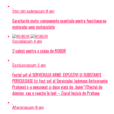
Știri din județ
acum 8 ani
Garniturile moto: componente esentiale pentru functionarea
motorului unei motociclete
Social
acum 4 ani
3 soluții pentru a scăpa de ROBOR
Exclusiv
acum 3 ani
Fostul șef al SERVICIULUI ARME, EXPLOZIVI ŞI SUBSTANŢE
PERICULOASE (si fost sef al Serviciului Judeţean Anticorupţie
Prahova) s-a pensionat și duce viață de „boier”/Efectul de
domino sau o reacție în lanț – Ziarul Incisiv de Prahova
Afaceri
acum 8 ani