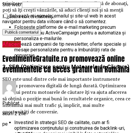
trimiterea de mesaje personalizate către o listă de abonați,
Site web
poți să îți crești vânzările, să aduci clienți noi și să menții
legătura cu cei existenți.
Salvează-mi numele, emailul și site-ul web în acest
navigator pentru data viitoare când o să comentez.
Folosește platforme de e-mail marketing precum
Mailchimp sau ActiveCampaign pentru a automatiza și
personaliza e-mailurile.
Afaceri
Creează campanii de tip newsletter, oferte speciale și
mesaje personalizate pentru a îmbunătăți rata de
conversie.
EvenimenteGratuite.ro promovează online
3. SEO (Optimizare pentru Motoarele de Căutare)
evenimentele cu acces gratuit din România
SEO este unul dintre cele mai importante instrumente
pentru promovarea digitală de lungă durată. Optimizarea
site-ului pentru motoarele de căutare îți va ajuta afacerea
să obțină o poziție mai bună în rezultatele organice, ceea ce
Publicat
înseamnă mai mult trafic și, implicit, mai multe
oportunități de conversie.
acum 2 zile
Investind în strategii SEO de calitate, cum ar fi
pe
optimizarea conținutului și construirea de backlink-uri,