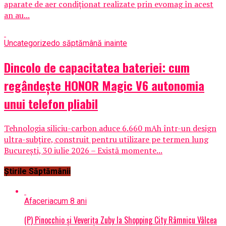
aparate de aer condiționat realizate prin evomag în acest
an au...
Uncategorized
o săptămână inainte
Dincolo de capacitatea bateriei: cum
regândește HONOR Magic V6 autonomia
unui telefon pliabil
Tehnologia siliciu-carbon aduce 6.660 mAh într-un design
ultra-subțire, construit pentru utilizare pe termen lung
București, 30 iulie 2026 – Există momente...
Știrile Săptămânii
Afaceri
acum 8 ani
(P) Pinocchio și Veverița Zuby la Shopping City Râmnicu Vâlcea