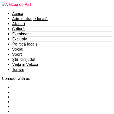
Acasa
Administrație locală
Afaceri
Cultură
Eveniment
Exclusiv
Politică locală
Social
Sport
Știri din județ
Viața în Valcea
Turism
Connect with us