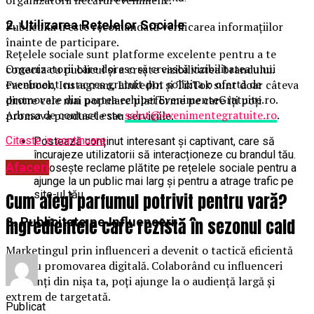
2. Utilizarea Rețelelor Sociale
Publicului îi este recomandată verificarea informațiilor
înainte de participare.
Rețelele sociale sunt platforme excelente pentru a te
Organizatorii care doresc să crească vizibilitatea unui
conecta cu publicul și a crește vizibilitatea brandului.
eveniment cu acces gratuit pot solicita o ofertă de
Facebook, Instagram, LinkedIn și TikTok sunt doar câteva
promovare din partea echipei EvenimenteGratuite.ro.
dintre cele mai populare platforme pe care îți poți
Adresa de contact este
salut@evenimentegratuite.ro
.
promova produsele sau serviciile.
Citeste in continuare
Postează conținut interesant și captivant, care să
încurajeze utilizatorii să interacționeze cu brandul tău.
Afaceri
Folosește reclame plătite pe rețelele sociale pentru a
ajunge la un public mai larg și pentru a atrage trafic pe
site-ul tău.
Cum alegi parfumul potrivit pentru vară?
3. Publicitate pe Influenceri
Ingredientele care rezistă în sezonul cald
Marketingul prin influenceri a devenit o tactică eficientă
pentru promovarea digitală. Colaborând cu influenceri
relevanți din nișa ta, poți ajunge la o audiență largă și
extrem de targetată.
Publicat