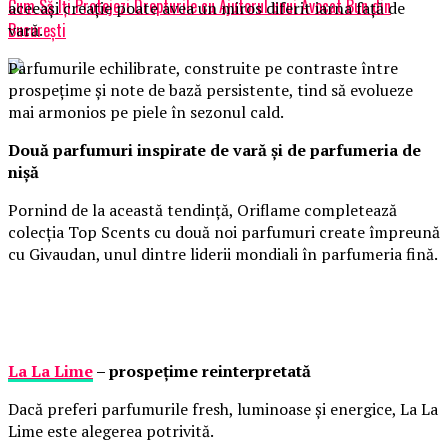
Cum Să Îți Protejezi Drepturile cu Ajutorul unui Avocat Bun din
aceeași creație poate avea un miros diferit iarna față de
București
vară.
Parfumurile echilibrate, construite pe contraste între
prospețime și note de bază persistente, tind să evolueze
mai armonios pe piele în sezonul cald.
Două parfumuri inspirate de vară și de parfumeria de
nișă
Pornind de la această tendință, Oriflame completează
colecția Top Scents cu două noi parfumuri create împreună
cu Givaudan, unul dintre liderii mondiali în parfumeria fină.
La La Lime
– prospețime reinterpretată
Dacă preferi parfumurile fresh, luminoase și energice, La La
Lime este alegerea potrivită.