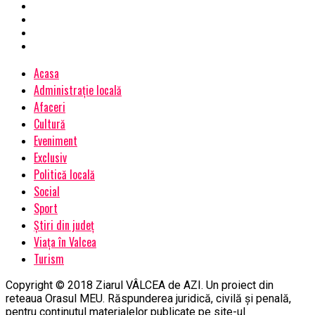
Acasa
Administrație locală
Afaceri
Cultură
Eveniment
Exclusiv
Politică locală
Social
Sport
Știri din județ
Viața în Valcea
Turism
Copyright © 2018 Ziarul VÂLCEA de AZI. Un proiect din
reteaua Orasul MEU. Răspunderea juridică, civilă și penală,
pentru conținutul materialelor publicate pe site-ul