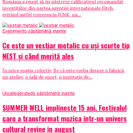
România a reușit să își păstreze calificativul recomandat
investițiilor din partea agenției internaționale Fitch,
evitând astfel trecerea în JUNK, un...
Eveniment
o săptămână inainte
Ce este un vestiar metalic cu uși scurte tip
NEST și când merită ales
În orice spațiu colectiv, fie că este vorba despre o fabrică,
un atelier, o sală de sport, o instituție de...
Uncategorized
o săptămână inainte
SUMMER WELL implineste 15 ani. Festivalul
care a transformat muzica intr-un univers
cultural revine in august