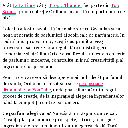
Atât
La La Lime
, cât și
Tropic Thunder
fac parte din
Top
Scents
, prima colecție Oriflame inspirată din parfumeria de
nișă.
Colecția a fost dezvoltată în colaborare cu Givaudan și cu
noua generație de parfumieri ai școlii sale de parfumerie. În
cadrul unui proiect unic, aceștia au primit aceeași
provocare: să creeze fără reguli, fără constrângeri
comerciale și fără limitări de cost. Rezultatul este o colecție
de parfumuri moderne, construite în jurul creativității și al
ingredientelor premium.
Pentru cei care vor să descopere mai mult decât parfumul
din sticlă, Oriflame a lansat și o serie
de episoade
disponibile pe YouTube
, unde poate fi urmărit întregul
proces de creație, de la inspirație și alegerea ingredientelor
până la competiția dintre parfumieri.
Ce parfum alegi vara?
Nu există un răspuns universal.
Dacă îți plac parfumurile proaspete, citrice și energice,
ingredientele precum lime-ul sunt alegerea ideală. Dacă