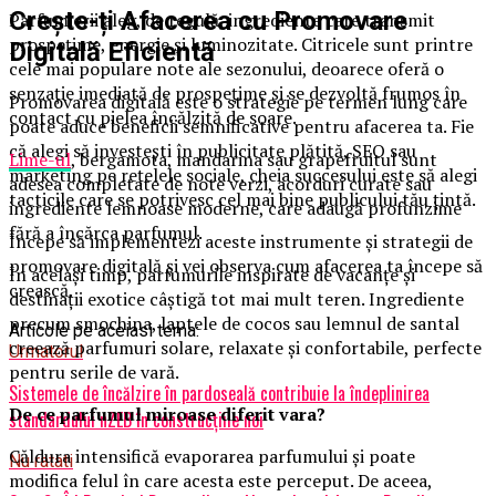
Crește-ți Afacerea cu Promovare
Parfumierii aleg, de regulă, ingrediente care transmit
prospețime, energie și luminozitate. Citricele sunt printre
Digitală Eficientă
cele mai populare note ale sezonului, deoarece oferă o
senzație imediată de prospețime și se dezvoltă frumos în
Promovarea digitală este o strategie pe termen lung care
contact cu pielea încălzită de soare.
poate aduce beneficii semnificative pentru afacerea ta. Fie
că alegi să investești în publicitate plătită, SEO sau
Lime-ul
, bergamota, mandarina sau grapefruitul sunt
marketing pe rețelele sociale, cheia succesului este să alegi
adesea completate de note verzi, acorduri curate sau
tacticile care se potrivesc cel mai bine publicului tău țintă.
ingrediente lemnoase moderne, care adaugă profunzime
fără a încărca parfumul.
Începe să implementezi aceste instrumente și strategii de
promovare digitală și vei observa cum afacerea ta începe să
În același timp, parfumurile inspirate de vacanțe și
crească.
destinații exotice câștigă tot mai mult teren. Ingrediente
precum smochina, laptele de cocos sau lemnul de santal
Articole pe aceiasi tema:
creează parfumuri solare, relaxate și confortabile, perfecte
Urmatorul
pentru serile de vară.
Sistemele de încălzire în pardoseală contribuie la îndeplinirea
De ce parfumul miroase diferit vara?
standardului nZEB în construcțiile noi
Căldura intensifică evaporarea parfumului și poate
Nu ratati
modifica felul în care acesta este perceput. De aceea,