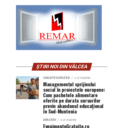
ȘTIRI NOI DIN VÂLCEA
UNCATEGORIZED
o zi inainte
Managementul sprijinului
social în proiectele europene:
Cum pachetele alimentare
oferite pe durata cursurilor
previn abandonul educațional
în Sud-Muntenia
AFACERI
o zi inainte
EvenimenteGratuite.ro