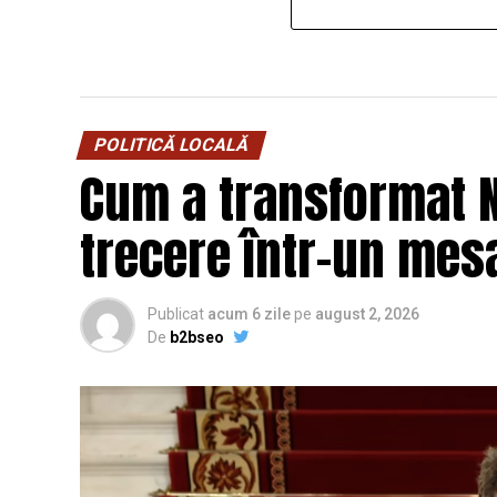
POLITICĂ LOCALĂ
Cum a transformat N
trecere într-un mesa
Publicat
acum 6 zile
pe
august 2, 2026
De
b2bseo