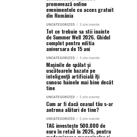
promovează online
evenimentele cu acces gratuit
din România
UNCATEGORIZED
3 zile inainte
Tot ce trebuie sa stii inainte
de Summer Well 2026. Ghidul
complet pentru editia
aniversara de 15 ani
UNCATEGORIZED
3 zile inainte
Mașinile de spălat și
uscătoarele bazate pe
inteligență artificială îți
cunosc hainele mai bine decât
tine
UNCATEGORIZED
5 zile inainte
Cum ar fi dacă ceasul tău s-ar
antrena alături de tine?
UNCATEGORIZED
5 zile inainte
TAG investește 500.000 de
euro în retail în 2026, pentru