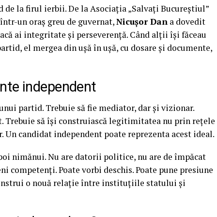
de la firul ierbii. De la Asociația „Salvați Bucureștiul”
într-un oraș greu de guvernat,
Nicușor Dan
a dovedit
acă ai integritate și perseverență. Când alții își făceau
partid, el mergea din ușă în ușă, cu dosare și documente,
nte independent
nui partid. Trebuie să fie mediator, dar și vizionar.
at. Trebuie să își construiască legitimitatea nu prin rețele
or. Un candidat independent poate reprezenta acest ideal.
poi nimănui. Nu are datorii politice, nu are de împăcat
ni competenți. Poate vorbi deschis. Poate pune presiune
strui o nouă relație între instituțiile statului și