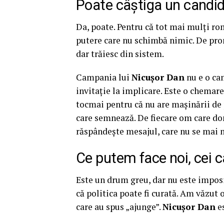
Poate câștiga un candi
Da, poate. Pentru că tot mai mulți rom
putere care nu schimbă nimic. De pro
dar trăiesc din sistem.
Campania lui
Nicușor Dan
nu e o ca
invitație la implicare. Este o chemar
tocmai pentru că nu are mașinării de p
care semnează. De fiecare om care don
răspândește mesajul, care nu se mai 
Ce putem face noi, cei 
Este un drum greu, dar nu este impos
că politica poate fi curată. Am văzut
care au spus „ajunge”.
Nicușor Dan
es