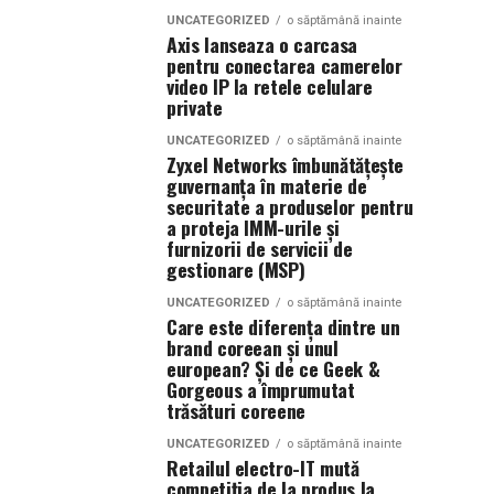
UNCATEGORIZED
o săptămână inainte
Axis lanseaza o carcasa
pentru conectarea camerelor
video IP la retele celulare
private
UNCATEGORIZED
o săptămână inainte
Zyxel Networks îmbunătățește
guvernanța în materie de
securitate a produselor pentru
a proteja IMM-urile și
furnizorii de servicii de
gestionare (MSP)
UNCATEGORIZED
o săptămână inainte
Care este diferența dintre un
brand coreean și unul
european? Și de ce Geek &
Gorgeous a împrumutat
trăsături coreene
UNCATEGORIZED
o săptămână inainte
Retailul electro-IT mută
competiția de la produs la