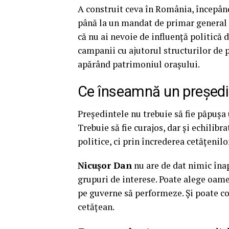
A construit ceva în România, începând 
până la un mandat de primar general 
că nu ai nevoie de influență politică d
campanii cu ajutorul structurilor de 
apărând patrimoniul orașului.
Ce înseamnă un președi
Președintele nu trebuie să fie păpușa u
Trebuie să fie curajos, dar și echilibr
politice, ci prin încrederea cetățenil
Nicușor Dan
nu are de dat nimic îna
grupuri de interese. Poate alege oame
pe guverne să performeze. Și poate con
cetățean.