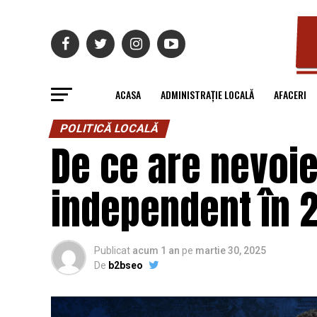
ACASA
ADMINISTRAȚIE LOCALĂ
AFACERI
POLITICĂ LOCALĂ
De ce are nevoi
independent în 
Publicat
acum 1 an
pe
martie 30, 2025
De
b2bseo