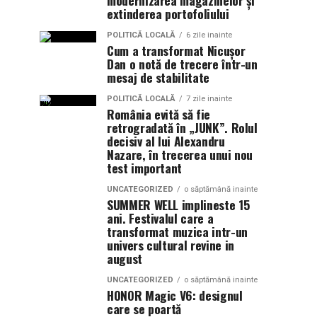
modernizarea magazinelor și
extinderea portofoliului
POLITICĂ LOCALĂ
6 zile inainte
Cum a transformat Nicușor
Dan o notă de trecere într-un
mesaj de stabilitate
POLITICĂ LOCALĂ
7 zile inainte
România evită să fie
retrogradată în „JUNK”. Rolul
decisiv al lui Alexandru
Nazare, în trecerea unui nou
test important
UNCATEGORIZED
o săptămână inainte
SUMMER WELL implineste 15
ani. Festivalul care a
transformat muzica intr-un
univers cultural revine in
august
UNCATEGORIZED
o săptămână inainte
HONOR Magic V6: designul
care se poartă