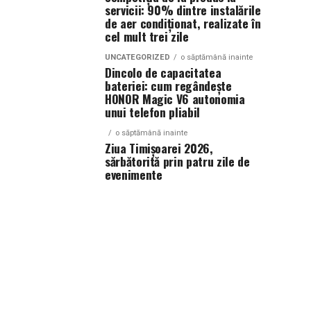
servicii: 90% dintre instalările
de aer condiționat, realizate în
cel mult trei zile
UNCATEGORIZED
o săptămână inainte
Dincolo de capacitatea
bateriei: cum regândește
HONOR Magic V6 autonomia
unui telefon pliabil
o săptămână inainte
Ziua Timișoarei 2026,
sărbătorită prin patru zile de
evenimente