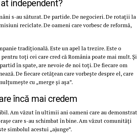
dat independent?
âni s-au săturat. De partide. De negocieri. De rotații la
misiuni reciclate. De oameni care vorbesc de reformă,
mpanie tradițională. Este un apel la trezire. Este o
e pentru toți cei care cred că România poate mai mult. Și
artid în spate, are nevoie de noi toți. De fiecare om
ează. De fiecare cetățean care vorbește despre el, care
mulțumește cu „merge și așa”.
care încă mai credem
ibil. Am văzut în ultimii ani oameni care au demonstrat
 orașe care s-au schimbat în bine. Am văzut comunități
te simbolul acestui „ajunge”.