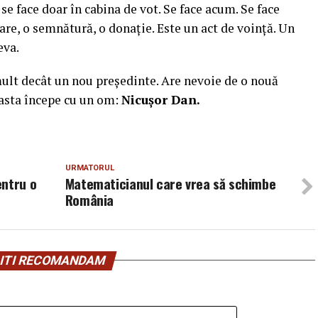
se face doar în cabina de vot. Se face acum. Se face
hare, o semnătură, o donație. Este un act de voință. Un
eva.
ult decât un nou președinte. Are nevoie de o nouă
easta începe cu un om:
Nicușor Dan
.
URMATORUL
entru o
Matematicianul care vrea să schimbe
România
ITI RECOMANDAM