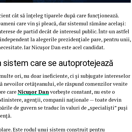
ent cât să înțeleg tiparele după care funcționează.
ameni care vin și pleacă, dar sistemul rămâne același:
terese de partid decât de interesul public. Într-un astfel
 independent la alegerile prezidențiale pare, pentru unii,
necesitate. Iar Nicușor Dan este acel candidat.
n sistem care se autoprotejează
multe ori, nu doar ineficiente, ci și subjugate intereselor
ndă nevoilor cetățeanului, ele răspund comenzilor venite
pre care
Nicușor Dan
vorbește constant, nu este o
 Ministere, agenții, companii naționale — toate devin
ările de guvern se traduc în valuri de „specialiști” puși
tență.
plare. Este rodul unui sistem construit pentru