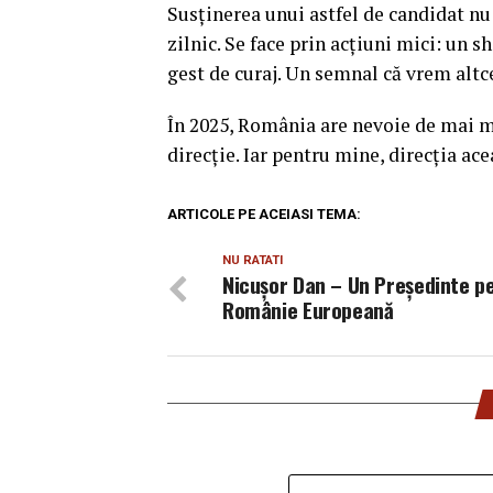
Susținerea unui astfel de candidat nu 
zilnic. Se face prin acțiuni mici: un s
gest de curaj. Un semnal că vrem altc
În 2025, România are nevoie de mai m
direcție. Iar pentru mine, direcția ac
ARTICOLE PE ACEIASI TEMA:
NU RATATI
Nicuşor Dan – Un Preşedinte p
Românie Europeană