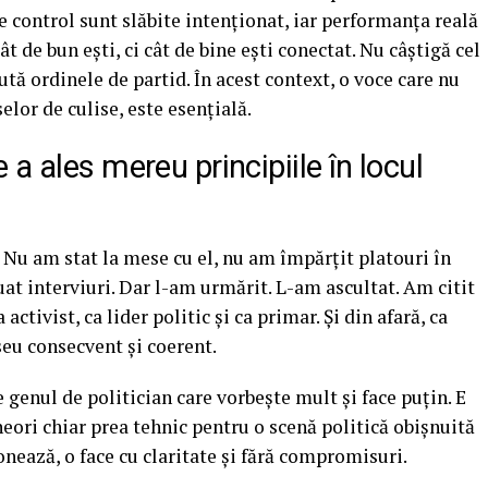
 control sunt slăbite intenționat, iar performanța reală
t de bun ești, ci cât de bine ești conectat. Nu câștigă cel
ută ordinele de partid. În acest context, o voce care nu
elor de culise, este esențială.
a ales mereu principiile în locul
Nu am stat la mese cu el, nu am împărțit platouri în
uat interviuri. Dar l-am urmărit. L-am ascultat. Am citit
activist, ca lider politic și ca primar. Și din afară, ca
seu consecvent și coerent.
genul de politician care vorbește mult și face puțin. E
eori chiar prea tehnic pentru o scenă politică obișnuită
onează, o face cu claritate și fără compromisuri.