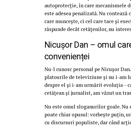
autoprotecție, în care mecanismele de
este adesea penalizată. Nu contează câ
care muncește, ci cel care tace și exec
răspunde decât cetățenilor, nu interes
Nicușor Dan – omul care 
convenienței
Nu-l cunosc personal pe Nicușor Dan. 
platourile de televiziune și nu i-am l
despre el și i-am urmărit evoluția – ca 
cetățean și jurnalist, am văzut un tra
Nu este omul sloganurilor goale. Nu e 
poate chiar opusul: vorbește puțin, un
cu discursuri populiste, dar când acți