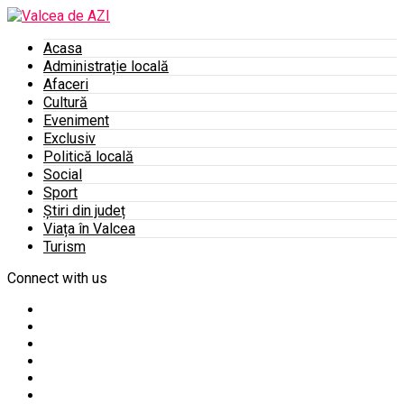
Acasa
Administrație locală
Afaceri
Cultură
Eveniment
Exclusiv
Politică locală
Social
Sport
Știri din județ
Viața în Valcea
Turism
Connect with us