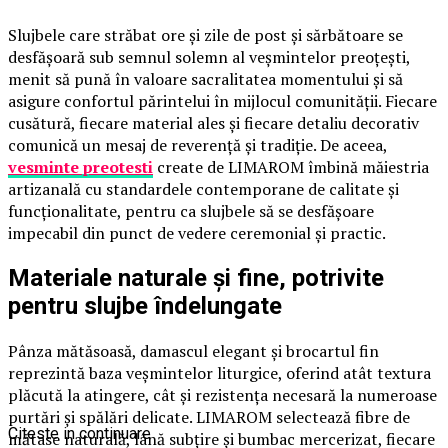
Slujbele care străbat ore și zile de post și sărbătoare se
desfășoară sub semnul solemn al veșmintelor preoțești,
menit să pună în valoare sacralitatea momentului și să
asigure confortul părintelui în mijlocul comunității. Fiecare
cusătură, fiecare material ales și fiecare detaliu decorativ
comunică un mesaj de reverență și tradiție. De aceea,
vesminte preotesti
create de LIMAROM îmbină măiestria
artizanală cu standardele contemporane de calitate și
funcționalitate, pentru ca slujbele să se desfășoare
impecabil din punct de vedere ceremonial și practic.
Materiale naturale și fine, potrivite
pentru slujbe îndelungate
Pânza mătăsoasă, damascul elegant și brocartul fin
reprezintă baza veșmintelor liturgice, oferind atât textura
plăcută la atingere, cât și rezistența necesară la numeroase
purtări și spălări delicate. LIMAROM selectează fibre de
Citeste in continuare
mătase naturală, lână subțire și bumbac mercerizat, fiecare