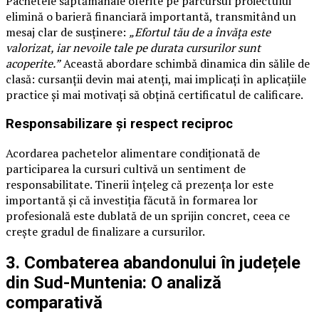
Pachetele săptămânale oferite pe parcursul proiectului
elimină o barieră financiară importantă, transmitând un
mesaj clar de susținere:
„Efortul tău de a învăța este
valorizat, iar nevoile tale pe durata cursurilor sunt
acoperite.”
Această abordare schimbă dinamica din sălile de
clasă: cursanții devin mai atenți, mai implicați în aplicațiile
practice și mai motivați să obțină certificatul de calificare.
Responsabilizare și respect reciproc
Acordarea pachetelor alimentare condiționată de
participarea la cursuri cultivă un sentiment de
responsabilitate. Tinerii înțeleg că prezența lor este
importantă și că investiția făcută în formarea lor
profesională este dublată de un sprijin concret, ceea ce
crește gradul de finalizare a cursurilor.
3. Combaterea abandonului în județele
din Sud-Muntenia: O analiză
comparativă