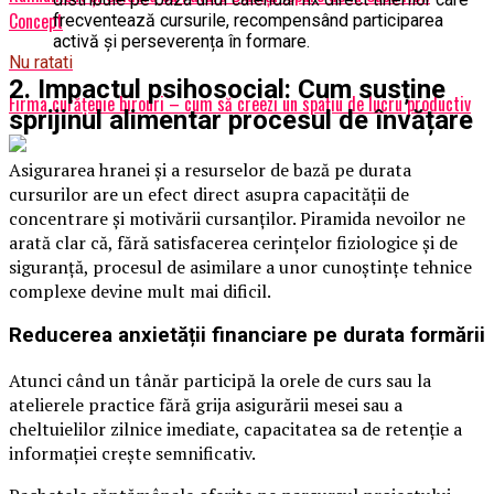
Concept
frecventează cursurile, recompensând participarea
activă și perseverența în formare.
Nu ratati
2. Impactul psihosocial: Cum susține
Firma curăţenie birouri – cum să creezi un spațiu de lucru productiv
sprijinul alimentar procesul de învățare
Asigurarea hranei și a resurselor de bază pe durata
cursurilor are un efect direct asupra capacității de
concentrare și motivării cursanților. Piramida nevoilor ne
arată clar că, fără satisfacerea cerințelor fiziologice și de
siguranță, procesul de asimilare a unor cunoștințe tehnice
complexe devine mult mai dificil.
Reducerea anxietății financiare pe durata formării
Atunci când un tânăr participă la orele de curs sau la
atelierele practice fără grija asigurării mesei sau a
cheltuielilor zilnice imediate, capacitatea sa de retenție a
informației crește semnificativ.