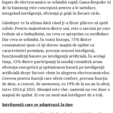
legate de electrocasnice se schimbă rapid. Gama Bespoke AI
de la Samsung este concepută pentru a le satisface,
integrând inteligență, eficiență și grijă în fiecare ciclu.
Gândește-te la ultima dată când ți-a făcut plăcere să speli
rufele. Pentru majoritatea dintre noi, este o sarcină pe care
trebuie să o îndeplinim, nu ceva ce așteptăm cu nerăbdare.
Dar ceva se schimbă. În toată Europa, 73% dintre
consumatori spun că își doresc mașini de spălat cu
caracteristici premium, precum senzori inteligenți,
funcționalități bazate pe inteligență artificială. În același
timp, 53% dintre participanți la sondaj consideră acum
eficiența energetică și optimizarea bazată pe inteligență
artificială drept factori-cheie în alegerea electrocasnicelor.
Cererea pentru funcții care oferă confort, precum funcția
de abur, a crescut, de asemenea, cu 19% de la un an la altul,
între 2024 și 2025. Mesajul este clar: oamenii nu vor doar o
mașină de spălat. Ei vor un mod mai inteligent de a trăi.
Inteligență care se adaptează la tine