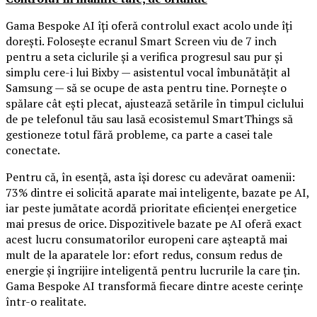
Gama Bespoke AI îți oferă controlul exact acolo unde îți
dorești. Folosește ecranul Smart Screen viu de 7 inch
pentru a seta ciclurile și a verifica progresul sau pur și
simplu cere-i lui Bixby — asistentul vocal îmbunătățit al
Samsung — să se ocupe de asta pentru tine. Pornește o
spălare cât ești plecat, ajustează setările în timpul ciclului
de pe telefonul tău sau lasă ecosistemul SmartThings să
gestioneze totul fără probleme, ca parte a casei tale
conectate.
Pentru că, în esență, asta își doresc cu adevărat oamenii:
73% dintre ei solicită aparate mai inteligente, bazate pe AI,
iar peste jumătate acordă prioritate eficienței energetice
mai presus de orice. Dispozitivele bazate pe AI oferă exact
acest lucru consumatorilor europeni care așteaptă mai
mult de la aparatele lor: efort redus, consum redus de
energie și îngrijire inteligentă pentru lucrurile la care țin.
Gama Bespoke AI transformă fiecare dintre aceste cerințe
într-o realitate.