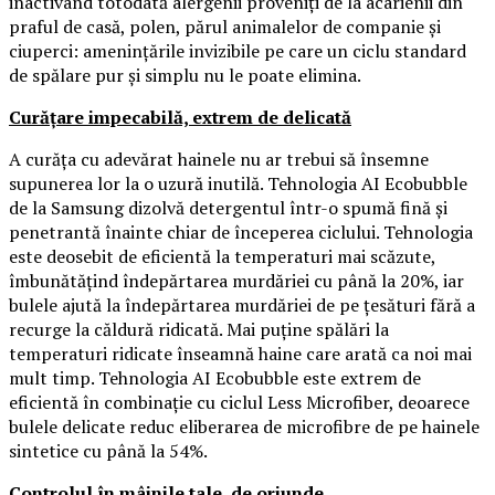
inactivând totodată alergenii proveniți de la acarienii din
praful de casă, polen, părul animalelor de companie și
ciuperci: amenințările invizibile pe care un ciclu standard
de spălare pur și simplu nu le poate elimina.
Curățare impecabilă, extrem de delicată
A curăța cu adevărat hainele nu ar trebui să însemne
supunerea lor la o uzură inutilă. Tehnologia AI Ecobubble
de la Samsung dizolvă detergentul într-o spumă fină și
penetrantă înainte chiar de începerea ciclului. Tehnologia
este deosebit de eficientă la temperaturi mai scăzute,
îmbunătățind îndepărtarea murdăriei cu până la 20%, iar
bulele ajută la îndepărtarea murdăriei de pe țesături fără a
recurge la căldură ridicată. Mai puține spălări la
temperaturi ridicate înseamnă haine care arată ca noi mai
mult timp. Tehnologia AI Ecobubble este extrem de
eficientă în combinație cu ciclul Less Microfiber, deoarece
bulele delicate reduc eliberarea de microfibre de pe hainele
sintetice cu până la 54%.
Controlul în mâinile tale, de oriunde