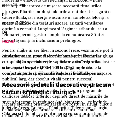
modernă – elaborată de specialiștii LIMAROM – pune
acum 15 ore
accent pe libertatea de mișcare necesară ritualurilor
liturgice. Pliurile ample și faldurile atent dozate asigură o
pe
cădere fluidă, iar inserțiile ascunse în zonele axilelor și la
spate, realizate din țesături ușoare, asigură ventilarea
august 7, 2026
optimă a corpului. Lungimea și lărgimea stiharului sau a
De
felonarei permit gesturi ample la comunicarea Sfintei
Împărtășanii și la închinăciuni prelungite.
Razvan
Pentru slujbe în aer liber în sezonul rece, veșmintele pot fi
Implementarea proiectelor finanțate prin fonduri
căptușite cu un strat discret de bumbac călduros, iar gluga
europene, în special a celor derulate prin Programul
detașabilă aduce protecție suplimentară. Cusăturile elastice
Educație și Ocupare (PEO) 2021-2027, implică o
și inserțiile discrete la încheieturi și gât contribuie la
componentă de sprijin social adesea invizibilă pentru
confortul general, evitând iritațiile și limitările de mișcare.
publicul larg, dar absolut vitală pentru succesul
Accesorii și detalii decorative, precum
indicatorilor de participare. Dincolo de curriculă, formatori
și ateliere practice, sustenabilitatea unui program de
ciucuri și panglici liturgice
calificare dedicat tinerilor depinde direct de măsurile de
sprijin integrat. În regiunea Sud-Muntenia — ce include
Fiecare element ornamental își are rostul în ritual: ciucuri
județele Argeș, Prahova, Dâmbovița, Teleorman, Giurgiu,
de mătase, panglici brodate cu fir aurit, catarame
Călărași și Ialomița —, continuarea cursurilor pe timp de
ornamentale și țipete liturgice (panglici fixe în ton cu