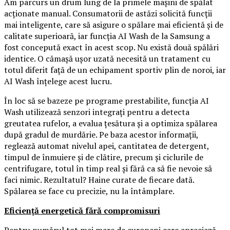
Am parcurs un drum lung de la primele mașini de spălat
acționate manual. Consumatorii de astăzi solicită funcții
mai inteligente, care să asigure o spălare mai eficientă și de
calitate superioară, iar funcția AI Wash de la Samsung a
fost concepută exact în acest scop. Nu există două spălări
identice. O cămașă ușor uzată necesită un tratament cu
totul diferit față de un echipament sportiv plin de noroi, iar
AI Wash înțelege acest lucru.
În loc să se bazeze pe programe prestabilite, funcția AI
Wash utilizează senzori integrați pentru a detecta
greutatea rufelor, a evalua țesătura și a optimiza spălarea
după gradul de murdărie. Pe baza acestor informații,
reglează automat nivelul apei, cantitatea de detergent,
timpul de înmuiere și de clătire, precum și ciclurile de
centrifugare, totul în timp real și fără ca să fie nevoie să
faci nimic. Rezultatul? Haine curate de fiecare dată.
Spălarea se face cu precizie, nu la întâmplare.
Eficiență energetică fără compromisuri
Pentru numărul tot mai mare de europeni care apreciază