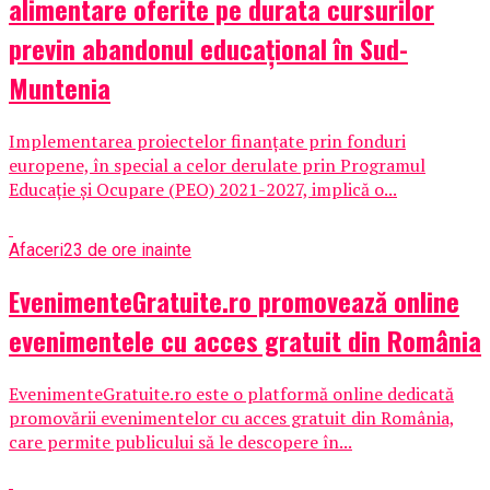
alimentare oferite pe durata cursurilor
previn abandonul educațional în Sud-
Muntenia
Implementarea proiectelor finanțate prin fonduri
europene, în special a celor derulate prin Programul
Educație și Ocupare (PEO) 2021-2027, implică o...
Afaceri
23 de ore inainte
EvenimenteGratuite.ro promovează online
evenimentele cu acces gratuit din România
EvenimenteGratuite.ro este o platformă online dedicată
promovării evenimentelor cu acces gratuit din România,
care permite publicului să le descopere în...