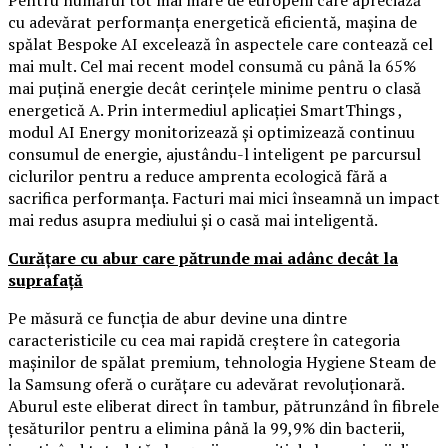
cu adevărat performanța energetică eficientă, mașina de
spălat Bespoke AI excelează în aspectele care contează cel
mai mult. Cel mai recent model consumă cu până la 65%
mai puțină energie decât cerințele minime pentru o clasă
energetică A. Prin intermediul aplicației SmartThings ,
modul AI Energy monitorizează și optimizează continuu
consumul de energie, ajustându-l inteligent pe parcursul
ciclurilor pentru a reduce amprenta ecologică fără a
sacrifica performanța. Facturi mai mici înseamnă un impact
mai redus asupra mediului și o casă mai inteligentă.
Curățare cu abur care pătrunde mai adânc decât la
suprafață
Pe măsură ce funcția de abur devine una dintre
caracteristicile cu cea mai rapidă creștere în categoria
mașinilor de spălat premium, tehnologia Hygiene Steam de
la Samsung oferă o curățare cu adevărat revoluționară.
Aburul este eliberat direct în tambur, pătrunzând în fibrele
țesăturilor pentru a elimina până la 99,9% din bacterii,