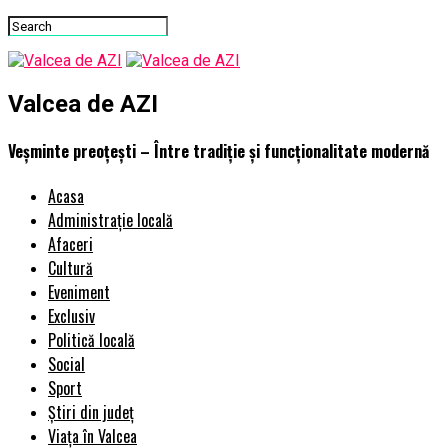
Valcea de AZI
Veșminte preoțești – Între tradiție și funcționalitate modernă
Acasa
Administrație locală
Afaceri
Cultură
Eveniment
Exclusiv
Politică locală
Social
Sport
Știri din județ
Viața în Valcea