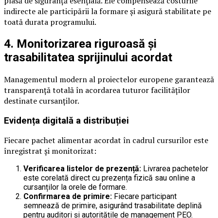
plasă de siguranță esențială. Ele compensează costurile
indirecte ale participării la formare și asigură stabilitate pe
toată durata programului.
4. Monitorizarea riguroasă și
trasabilitatea sprijinului acordat
Managementul modern al proiectelor europene garantează
transparență totală în acordarea tuturor facilităților
destinate cursanților.
Evidența digitală a distribuției
Fiecare pachet alimentar acordat în cadrul cursurilor este
înregistrat și monitorizat:
Verificarea listelor de prezență:
Livrarea pachetelor
este corelată direct cu prezența fizică sau online a
cursanților la orele de formare.
Confirmarea de primire:
Fiecare participant
semnează de primire, asigurând trasabilitate deplină
pentru auditori și autoritățile de management PEO.