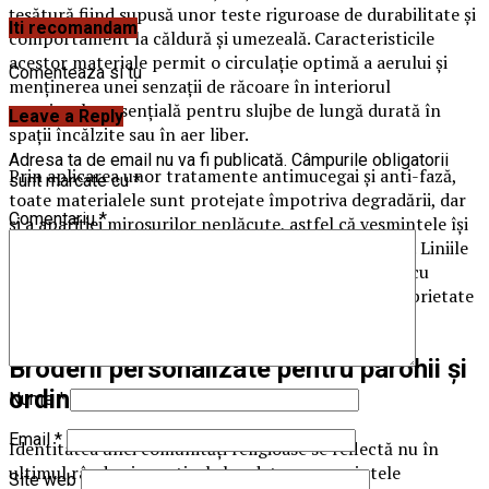
țesătură fiind supusă unor teste riguroase de durabilitate și
Iti recomandam
comportament la căldură și umezeală. Caracteristicile
acestor materiale permit o circulație optimă a aerului și
Comenteaza si tu
menținerea unei senzații de răcoare în interiorul
veșmintelor, esențială pentru slujbe de lungă durată în
Leave a Reply
spații încălzite sau în aer liber.
Adresa ta de email nu va fi publicată.
Câmpurile obligatorii
Prin aplicarea unor tratamente antimucegai și anti-fază,
sunt marcate cu
*
toate materialele sunt protejate împotriva degradării, dar
Comentariu
*
și a apariției mirosurilor neplăcute, astfel că vesmintele își
păstrează aspectul și prospețimea timp îndelungat. Liniile
curate ale țesăturilor naturale se îmbină armonios cu
detaliile ornamentale, oferind un echilibru între sobrietate
și rafinament.
Broderii personalizate pentru parohii și
ordine
Nume
*
Email
*
Identitatea unei comunități religioase se reflectă nu în
ultimul rând prin motivele brodate pe veșmintele
Site web