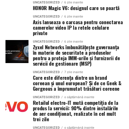
avansat cu aproximativ 35%. Sunt indicatori care
UNCATEGORIZED
6 zile inainte
HONOR Magic V6: designul care se poartă
confirmă că utilizatorii adoptă rapid noile tehnologii
și caută experiențe digitale mai inteligente și mai
UNCATEGORIZED
6 zile inainte
Axis lanseaza o carcasa pentru conectarea
eficiente. Credem că viitorul pieței imobiliare
camerelor video IP la retele celulare
aparține platformelor care combină inteligența
private
artificială cu expertiza umană, iar acesta este
UNCATEGORIZED
6 zile inainte
modelul pe care îl construim prin aplicația North
Zyxel Networks îmbunătățește guvernanța
Bucharest.”
, declară
Vlad Musteață, CEO North
în materie de securitate a produselor
pentru a proteja IMM-urile și furnizorii de
Bucharest Investments
.
servicii de gestionare (MSP)
Aplicația
North Bucharest
își propune să redefinească
UNCATEGORIZED
7 zile inainte
Care este diferența dintre un brand
experiența de căutare a unei proprietăți prin integrarea
coreean și unul european? Și de ce Geek &
tehnologiilor de inteligență artificială într-o platformă
Gorgeous a împrumutat trăsături coreene
intuitivă și ușor de utilizat. Prin recomandări
personalizate, căutare conversațională și acces rapid la
UNCATEGORIZED
o săptămână inainte
Retailul electro-IT mută competiția de la
unul dintre cele mai extinse portofolii rezidențiale din
produs la servicii: 90% dintre instalările
București, aplicația răspunde noilor așteptări ale
de aer condiționat, realizate în cel mult
trei zile
cumpărătorilor și investitorilor, care își doresc procese
mai rapide, mai simple și mai eficiente.
UNCATEGORIZED
o săptămână inainte