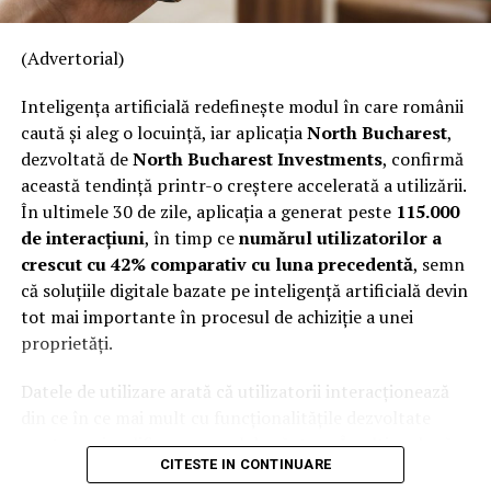
de nișă.
NU RATATI
Beneficiile unui implant dentar
Colecția a fost dezvoltată în colaborare cu Givaudan și
(Advertorial)
cu noua generație de parfumieri ai școlii sale de
Inteligența artificială redefinește modul în care românii
parfumerie. În cadrul unui proiect unic, aceștia au
caută și aleg o locuință, iar aplicația
North Bucharest
,
primit aceeași provocare: să creeze fără reguli, fără
dezvoltată de
North Bucharest Investments
, confirmă
constrângeri comerciale și fără limitări de cost.
această tendință printr-o creștere accelerată a utilizării.
Rezultatul este o colecție de parfumuri moderne,
În ultimele 30 de zile, aplicația a generat peste
115.000
construite în jurul creativității și al ingredientelor
de interacțiuni
, în timp ce
numărul utilizatorilor a
premium.
crescut cu 42% comparativ cu luna precedentă
, semn
Pentru cei care vor să descopere mai mult decât
că soluțiile digitale bazate pe inteligență artificială devin
parfumul din sticlă, Oriflame a lansat și o serie
de
tot mai importante în procesul de achiziție a unei
episoade disponibile pe YouTube
, unde poate fi urmărit
proprietăți.
întregul proces de creație, de la inspirație și alegerea
Datele de utilizare arată că utilizatorii interacționează
ingredientelor până la competiția dintre parfumieri.
din ce în ce mai mult cu funcționalitățile dezvoltate
Ce parfum alegi vara?
Nu există un răspuns universal.
pentru a simplifica procesul de căutare. În ultima lună
CITESTE IN CONTINUARE
Dacă îți plac parfumurile proaspete, citrice și energice,
au fost înregistrate peste
45.000 de swipe-uri
în