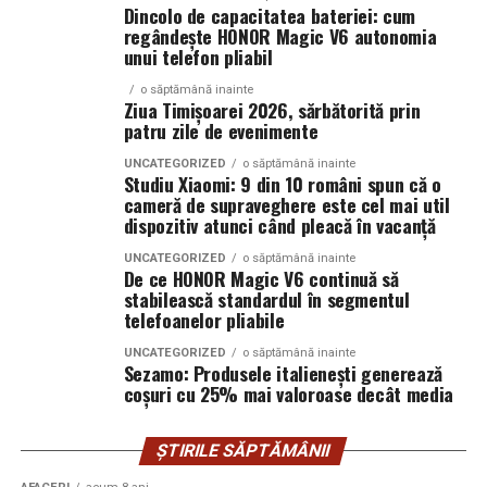
Dincolo de capacitatea bateriei: cum
regândește HONOR Magic V6 autonomia
Descarcă gratuit aplicația North Bucharest:
unui telefon pliabil
https://northbucharest.ro/descarca-aplicatia-imobiliara
o săptămână inainte
Ziua Timișoarei 2026, sărbătorită prin
patru zile de evenimente
Multiplu premiată în cadrul competițiilor naționale și
UNCATEGORIZED
o săptămână inainte
Studiu Xiaomi: 9 din 10 români spun că o
internaționale de real estate, compania este
cameră de supraveghere este cel mai util
recunoscută pentru performanțele sale în consultanță
dispozitiv atunci când pleacă în vacanță
investițională, reprezentarea dezvoltatorilor de top și
contribuția la profesionalizarea pieței imobiliare din
UNCATEGORIZED
o săptămână inainte
De ce HONOR Magic V6 continuă să
România. Prin expertiza echipei și accesul la unele dintre
stabilească standardul în segmentul
cele mai relevante oportunități din piață, North
telefoanelor pliabile
Bucharest Investments oferă soluții integrate pentru
UNCATEGORIZED
o săptămână inainte
cumpărători, investitori și dezvoltatori, facilitând
Sezamo: Produsele italienești generează
coșuri cu 25% mai valoroase decât media
accesul la proprietăți și proiecte cu potențial ridicat de
creștere și valorizare pe termen lung.
ȘTIRILE SĂPTĂMÂNII
(Material furnizat și asumat de North Bucharest