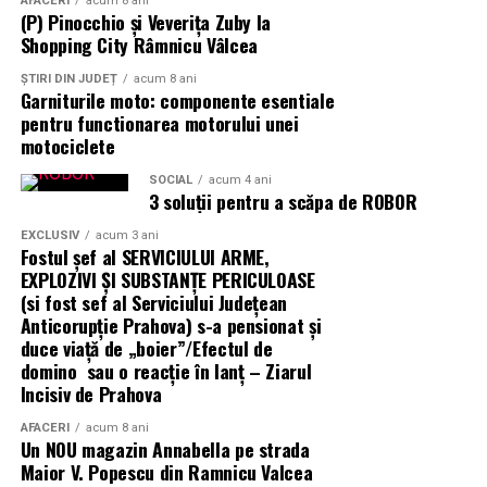
Investments)
AFACERI
acum 8 ani
(P) Pinocchio și Veverița Zuby la
Shopping City Râmnicu Vâlcea
ȘTIRI DIN JUDEȚ
acum 8 ani
Garniturile moto: componente esentiale
pentru functionarea motorului unei
motociclete
SOCIAL
acum 4 ani
3 soluții pentru a scăpa de ROBOR
EXCLUSIV
acum 3 ani
Fostul șef al SERVICIULUI ARME,
EXPLOZIVI ŞI SUBSTANŢE PERICULOASE
(si fost sef al Serviciului Judeţean
Anticorupţie Prahova) s-a pensionat și
duce viață de „boier”/Efectul de
domino sau o reacție în lanț – Ziarul
Incisiv de Prahova
AFACERI
acum 8 ani
Un NOU magazin Annabella pe strada
Maior V. Popescu din Ramnicu Valcea