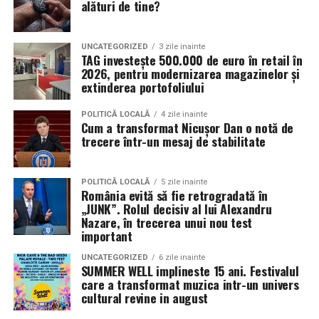
alături de tine?
utilizator, contribuind la o experiență de căutare mai
rapidă și mai intuitivă.
UNCATEGORIZED
3 zile inainte
Aplicația North Bucharest oferă acces la peste
1.400 de
TAG investește 500.000 de euro în retail în
proprietăți
și peste
2026, pentru modernizarea magazinelor și
100 de proiecte rezidențiale
,
extinderea portofoliului
reunind într-o singură platformă AI Search, un asistent
virtual bazat pe inteligență artificială disponibil 24/7,
POLITICĂ LOCALĂ
4 zile inainte
Property Tinder, calculator de credit ipotecar, hartă
Cum a transformat Nicușor Dan o notă de
trecere într-un mesaj de stabilitate
interactivă, alerte inteligente și contact direct cu
consultanții imobiliari. Dezvoltată de North Bucharest
Investments, aplicația face parte din strategia
POLITICĂ LOCALĂ
5 zile inainte
companiei de digitalizare a pieței rezidențiale și de
România evită să fie retrogradată în
„JUNK”. Rolul decisiv al lui Alexandru
integrare a tehnologiei în procesul de cumpărare și
Nazare, în trecerea unui nou test
investiție.
important
„Interesul pentru aplicație crește de la o lună la alta.
UNCATEGORIZED
6 zile inainte
SUMMER WELL implineste 15 ani. Festivalul
În ultimele 30 de zile, numărul utilizatorilor a
care a transformat muzica intr-un univers
înregistrat o creștere de 42% față de luna
cultural revine in august
precedentă, iar utilizarea funcționalității AI Search a