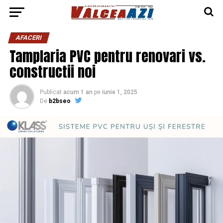
AFACERI
Tamplaria PVC pentru renovari vs.
constructii noi
Publicat
acum 1 an
pe
iunie 1, 2025
De
b2bseo