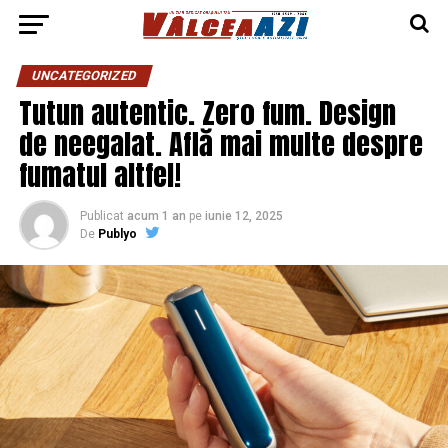
UNCATEGORIZED
Tutun autentic. Zero fum. Design
de neegalat. Află mai multe despre
fumatul altfel!
Publicat
acum 1 an
pe
iunie 12, 2025
De
Publyo