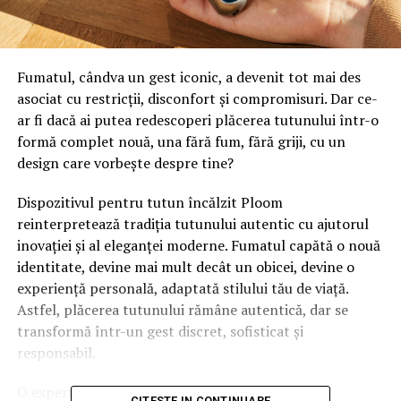
Fumatul, cândva un gest iconic, a devenit tot mai des
asociat cu restricții, disconfort și compromisuri. Dar ce-
ar fi dacă ai putea redescoperi plăcerea tutunului într-o
formă complet nouă, una fără fum, fără griji, cu un
design care vorbește despre tine?
Dispozitivul pentru tutun încălzit Ploom
reinterpretează tradiția tutunului autentic cu ajutorul
inovației și al eleganței moderne. Fumatul capătă o nouă
identitate, devine mai mult decât un obicei, devine o
experiență personală, adaptată stilului tău de viață.
Astfel, plăcerea tutunului rămâne autentică, dar se
transformă într-un gest discret, sofisticat și
responsabil.
O experiență autentică
CITESTE IN CONTINUARE