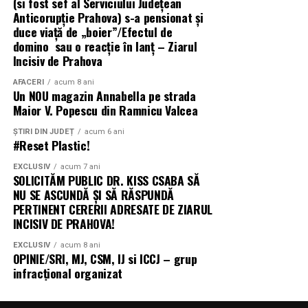
(si fost sef al Serviciului Judeţean
facilitează alegerea produselor în funcție de nevoile
Anticorupţie Prahova) s-a pensionat și
fiecărui client.
duce viață de „boier”/Efectul de
domino sau o reacție în lanț – Ziarul
Stocurile din magazine, integrate cu platforma
Incisiv de Prahova
online
AFACERI
acum 8 ani
Un NOU magazin Annabella pe strada
TAG continuă digitalizarea proceselor din magazine și
Maior V. Popescu din Ramnicu Valcea
integrarea stocurilor fizice cu platforma online, astfel
încât clienții să poată verifica mai rapid disponibilitatea
ȘTIRI DIN JUDEȚ
acum 6 ani
#Reset Plastic!
produselor, să comande articole aflate în alte locații și să
identifice alternative disponibile.
EXCLUSIV
acum 7 ani
SOLICITĂM PUBLIC DR. KISS CSABA SĂ
NU SE ASCUNDĂ ȘI SĂ RĂSPUNDĂ
Separat, comenzile plasate online pot fi ridicate gratuit
PERTINENT CERERII ADRESATE DE ZIARUL
din magazinele fizice. Compania observă, de asemenea,
INCISIV DE PRAHOVA!
că o parte dintre clienți descoperă produsele online și
aleg ulterior să le probeze și să finalizeze achiziția într-
EXCLUSIV
acum 8 ani
OPINIE/SRI, MJ, CSM, IJ si ICCJ – grup
un magazin.
infracțional organizat
Modelul implementat de TAG presupune existența unei