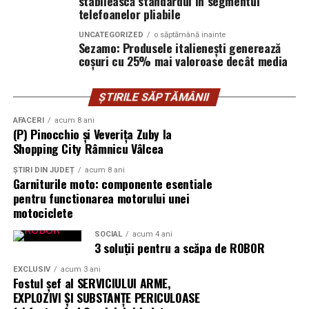
stabilească standardul în segmentul
Târgoviște, Piatra Neamț, Bacău, Focșani, Târgu Jiu,
telefoanelor pliabile
Craiova și București, unde au fost renovate unitățile de
UNCATEGORIZED
o săptămână inainte
lângă spitalele Floreasca și Obregia. Investițiile pentru
Sezamo: Produsele italienești generează
fiecare locație au fost cuprinse între 30.000 și 50.000 de
coșuri cu 25% mai valoroase decât media
euro.
ȘTIRILE SĂPTĂMÂNII
Lucrările au vizat reorganizarea spațiilor comerciale și
adaptarea expunerii la noua structură a portofoliului.
AFACERI
acum 8 ani
(P) Pinocchio și Veverița Zuby la
Modelul implementat de companie presupune existența
Shopping City Râmnicu Vâlcea
în magazine a unei selecții reprezentative din
principalele categorii de produse, completată de o gamă
ȘTIRI DIN JUDEȚ
acum 8 ani
Garniturile moto: componente esentiale
extinsă disponibilă online.
pentru functionarea motorului unei
motociclete
O componentă a investițiilor vizează și consultanța
oferită de echipele de vânzări. În cazul uniformelor
SOCIAL
acum 4 ani
3 soluții pentru a scăpa de ROBOR
medicale, recomandarea privind croiala, materialul și
mărimea contribuie la alegerea corectă a produsului și la
EXCLUSIV
acum 3 ani
Fostul șef al SERVICIULUI ARME,
reducerea retururilor. Pentru încălțămintea
EXPLOZIVI ŞI SUBSTANŢE PERICULOASE
profesională și produsele compresive, consultanța