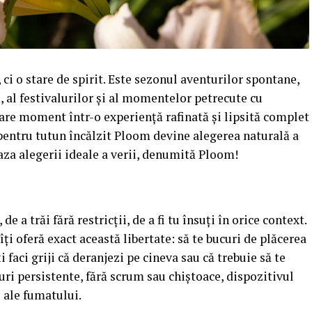
ci o stare de spirit. Este sezonul aventurilor spontane,
e, al festivalurilor și al momentelor petrecute cu
care moment într-o experiență rafinată și lipsită complet
l pentru tutun încălzit Ploom devine alegerea naturală a
 baza alegerii ideale a verii, denumită Ploom!
e a trăi fără restricții, de a fi tu însuți în orice context.
ți oferă exact această libertate: să te bucuri de plăcerea
i faci griji că deranjezi pe cineva sau că trebuie să te
uri persistente, fără scrum sau chiștoace, dispozitivul
 ale fumatului.