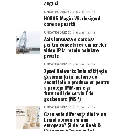
august
UNCATEGORIZED
6 zile inainte
HONOR Magic V6: designul
care se poartă
UNCATEGORIZED
6 zile inainte
Axis lanseaza o carcasa
pentru conectarea camerelor
video IP la retele celulare
private
UNCATEGORIZED
6 zile inainte
Zyxel Networks îmbunătățește
guvernanța în materie de
securitate a produselor pentru
a proteja IMM-urile și
furnizorii de servicii de
gestionare (MSP)
UNCATEGORIZED
7 zile inainte
Care este diferența dintre un
brand coreean și unul
european? Și de ce Geek &
Gorgeous a împrumutat