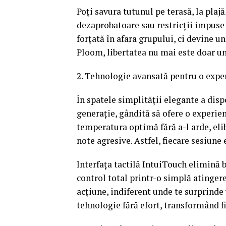
Poți savura tutunul pe terasă, la plajă,
dezaprobatoare sau restricții impuse 
forțată în afara grupului, ci devine u
Ploom, libertatea nu mai este doar un c
2. Tehnologie avansată pentru o exp
În spatele simplității elegante a dis
generație, gândită să ofere o experie
temperatura optimă fără a-l arde, eli
note agresive. Astfel, fiecare sesiune
Interfața tactilă IntuiTouch elimină 
control total printr-o simplă atingere
acțiune, indiferent unde te surprinde 
tehnologie fără efort, transformând f