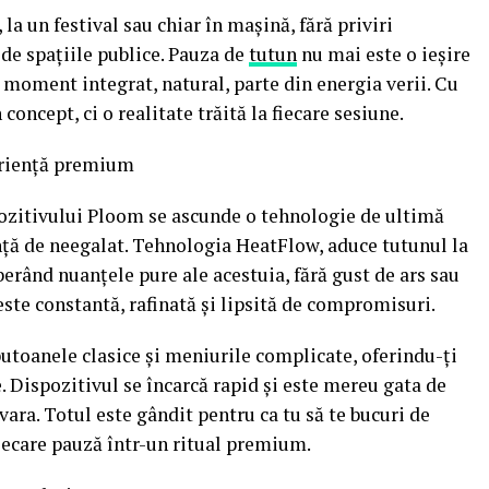
 la un festival sau chiar în mașină, fără priviri
de spațiile publice. Pauza de
tutun
nu mai este o ieșire
n moment integrat, natural, parte din energia verii. Cu
oncept, ci o realitate trăită la fiecare sesiune.
eriență premium
pozitivului Ploom se ascunde o tehnologie de ultimă
nță de neegalat. Tehnologia HeatFlow, aduce tutunul la
berând nuanțele pure ale acestuia, fără gust de ars sau
 este constantă, rafinată și lipsită de compromisuri.
butoanele clasice și meniurile complicate, oferindu-ți
. Dispozitivul se încarcă rapid și este mereu gata de
vara. Totul este gândit pentru ca tu să te bucuri de
iecare pauză într-un ritual premium.