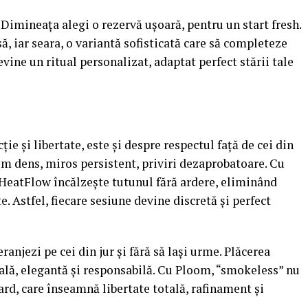
 Dimineața alegi o rezervă ușoară, pentru un start fresh.
ă, iar seara, o variantă sofisticată care să completeze
ine un ritual personalizat, adaptat perfect stării tale
e și libertate, este și despre respectul față de cei din
fum dens, miros persistent, priviri dezaprobatoare. Cu
HeatFlow încălzește tutunul fără ardere, eliminând
 Astfel, fiecare sesiune devine discretă și perfect
ranjezi pe cei din jur și fără să lași urme. Plăcerea
ală, elegantă și responsabilă. Cu Ploom, “smokeless” nu
ard, care înseamnă libertate totală, rafinament și