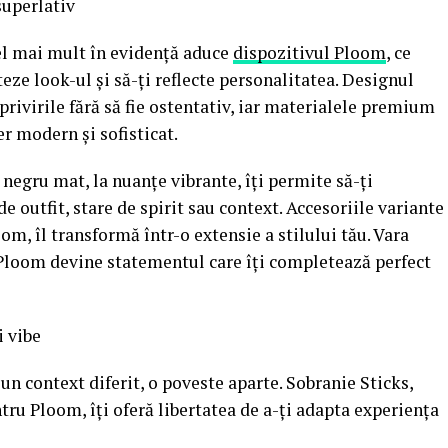
superlativ
cel mai mult în evidență aduce
dispozitivul Ploom
, ce
eze look-ul și să-ți reflecte personalitatea. Designul
privirile fără să fie ostentativ, iar materialele premium
aer modern și sofisticat.
l negru mat, la nuanțe vibrante, îți permite să-ți
e outfit, stare de spirit sau context. Accesoriile variante
om, îl transformă într-o extensie a stilului tău. Vara
r Ploom devine statementul care îți completează perfect
i vibe
 un context diferit, o poveste aparte. Sobranie Sticks,
ru Ploom, îți oferă libertatea de a-ți adapta experiența