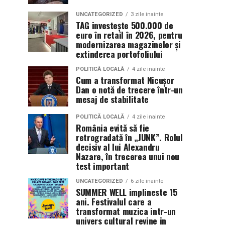
UNCATEGORIZED
3 zile inainte
TAG investește 500.000 de
euro în retail în 2026, pentru
modernizarea magazinelor și
extinderea portofoliului
POLITICĂ LOCALĂ
4 zile inainte
Cum a transformat Nicușor
Dan o notă de trecere într-un
mesaj de stabilitate
POLITICĂ LOCALĂ
4 zile inainte
România evită să fie
retrogradată în „JUNK”. Rolul
decisiv al lui Alexandru
Nazare, în trecerea unui nou
test important
UNCATEGORIZED
6 zile inainte
SUMMER WELL implineste 15
ani. Festivalul care a
transformat muzica intr-un
univers cultural revine in