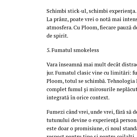
Schimbi stick-ul, schimbi experiența.
La prânz, poate vrei o notă mai intens
atmosfera. Cu Ploom, fiecare pauză dev
de spirit.
5. Fumatul smokeless
Vara înseamnă mai mult decât distracți
jur. Fumatul clasic vine cu limitări: 
Ploom, totul se schimbă. Tehnologia 
complet fumul și mirosurile neplăcute.
integrată în orice context.
Fumezi când vrei, unde vrei, fără să de
tutunului devine o experiență person
este doar o promisiune, ci noul stand
respect pentru tine și pentru ceilalți.