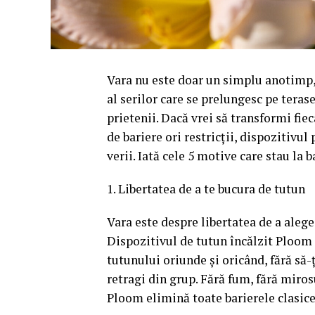
Vara nu este doar un simplu anotimp, 
al serilor care se prelungesc pe teras
prietenii. Dacă vrei să transformi fie
de bariere ori restricții, dispozitivu
verii. Iată cele 5 motive care stau la
1. Libertatea de a te bucura de tutun
Vara este despre libertatea de a alege, d
Dispozitivul de tutun încălzit Ploom î
tutunului oriunde și oricând, fără să-ț
retragi din grup. Fără fum, fără miros
Ploom elimină toate barierele clasice