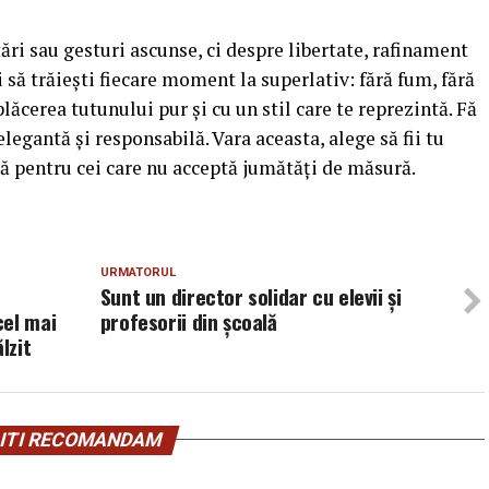
ări sau gesturi ascunse, ci despre libertate, rafinament
 să trăiești fiecare moment la superlativ: fără fum, fără
 plăcerea tutunului pur și cu un stil care te reprezintă. Fă
elegantă și responsabilă. Vara aceasta, alege să fii tu
lă pentru cei care nu acceptă jumătăți de măsură.
URMATORUL
Sunt un director solidar cu elevii și
cel mai
profesorii din școală
lzit
ITI RECOMANDAM