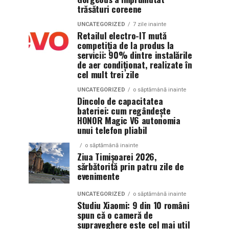
trăsături coreene
UNCATEGORIZED
7 zile inainte
Retailul electro-IT mută
competiția de la produs la
servicii: 90% dintre instalările
de aer condiționat, realizate în
cel mult trei zile
UNCATEGORIZED
o săptămână inainte
Dincolo de capacitatea
bateriei: cum regândește
HONOR Magic V6 autonomia
unui telefon pliabil
o săptămână inainte
Ziua Timișoarei 2026,
sărbătorită prin patru zile de
evenimente
UNCATEGORIZED
o săptămână inainte
Studiu Xiaomi: 9 din 10 români
spun că o cameră de
supraveghere este cel mai util