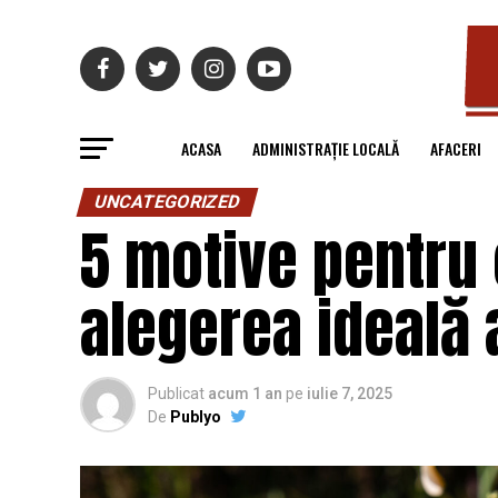
ACASA
ADMINISTRAȚIE LOCALĂ
AFACERI
UNCATEGORIZED
5 motive pentru 
alegerea ideală a
Publicat
acum 1 an
pe
iulie 7, 2025
De
Publyo