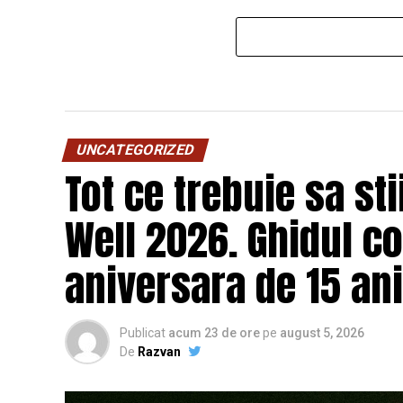
UNCATEGORIZED
Tot ce trebuie sa st
Well 2026. Ghidul c
aniversara de 15 ani
Publicat
acum 23 de ore
pe
august 5, 2026
De
Razvan