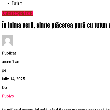
Turism
Uncategorized
În inima verii, simte plăcerea pură cu tutun a
Publicat
acum 1 an
pe
iulie 14, 2025
De
Publyo
În mijlocul sezonului cald, când fiecare moment contează, iar 