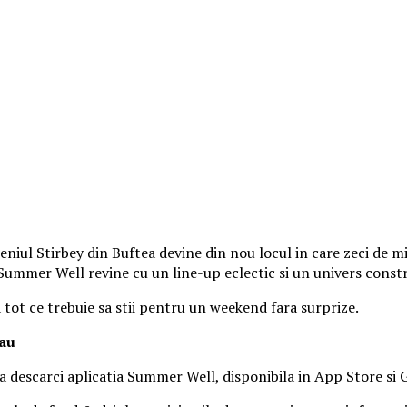
iul Stirbey din Buftea devine din nou locul in care zeci de mii
, Summer Well revine cu un line-up eclectic si un univers const
a tot ce trebuie sa stii pentru un weekend fara surprize.
tau
 sa descarci aplicatia Summer Well, disponibila in App Store si 