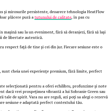
dens și mirosurile persistente, deoarece tehnologia HeatFlow
, doar plăcere pură a
tutunului de calitate
, în pas cu
n mașină sau la un eveniment, fără să deranjezi, fără să lași
ii de libertate autentică.
respect față de tine și cei din jur. Fiecare sesiune este o
, sunt cheia unei experiențe premium, fără limite, perfect
este selecționată pentru a oferi echilibru, profunzime și note
erent dacă vrei prospețimea vibrantă a lui Sobranie Green sau
 tale de spirit. Vara nu are reguli, azi poți sa alegi o rezervă
ecare sesiune e adaptată perfect contextului tău.