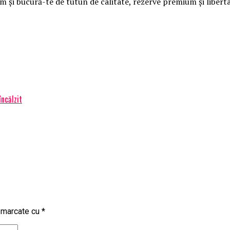
oom și bucură-te de tutun de calitate, rezerve premium și liber
încălzit
t marcate cu
*