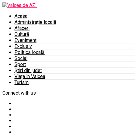
Acasa
Administrație locală
Afaceri
Cultură
Eveniment
Exclusiv
Politică locală
Social
Sport
Știri din județ
Viața în Valcea
Turism
Connect with us