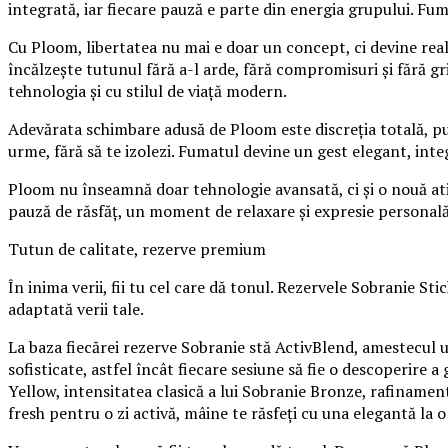
integrată, iar fiecare pauză e parte din energia grupului. Fum
Cu Ploom, libertatea nu mai e doar un concept, ci devine real
încălzește tutunul fără a-l arde, fără compromisuri și fără gri
tehnologia și cu stilul de viață modern.
Adevărata schimbare adusă de Ploom este discreția totală, putâ
urme, fără să te izolezi. Fumatul devine un gest elegant, integ
Ploom nu înseamnă doar tehnologie avansată, ci și o nouă atitu
pauză de răsfăț, un moment de relaxare și expresie personală,
Tutun de calitate, rezerve premium
În inima verii, fii tu cel care dă tonul. Rezervele Sobranie 
adaptată verii tale.
La baza fiecărei rezerve Sobranie stă ActivBlend, amestecul un
sofisticate, astfel încât fiecare sesiune să fie o descoperire 
Yellow, intensitatea clasică a lui Sobranie Bronze, rafinamentul
fresh pentru o zi activă, mâine te răsfeți cu una elegantă la o