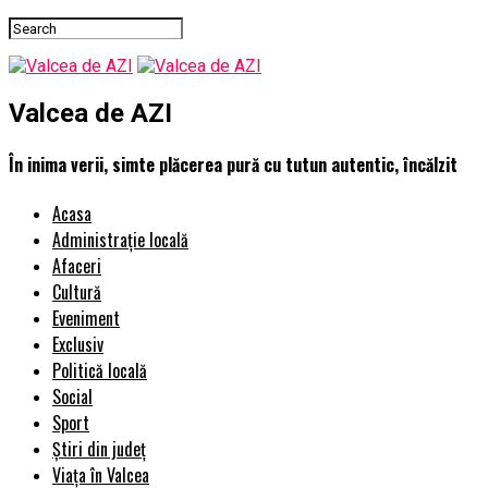
Valcea de AZI
În inima verii, simte plăcerea pură cu tutun autentic, încălzit
Acasa
Administrație locală
Afaceri
Cultură
Eveniment
Exclusiv
Politică locală
Social
Sport
Știri din județ
Viața în Valcea