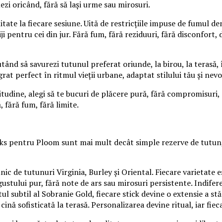
ezi oricând, fără să lași urme sau mirosuri.
itate la fiecare sesiune. Uită de restricțiile impuse de fumul 
ji pentru cei din jur. Fără fum, fără reziduuri, fără disconfort
nd sâ savurezi tutunul preferat oriunde, la birou, la terasă, î
rat perfect în ritmul vieții urbane, adaptat stilului tău și nevo
dine, alegi să te bucuri de plăcere pură, fără compromisuri, cu 
 fără fum, fără limite.
Sticks pentru Ploom sunt mai mult decât simple rezerve de tutun
ic de tutunuri Virginia, Burley și Oriental. Fiecare varietate 
a gustului pur, fără note de ars sau mirosuri persistente. Indif
 subtil al Sobranie Gold, fiecare stick devine o extensie a stării
 cină sofisticată la terasă. Personalizarea devine ritual, iar fi