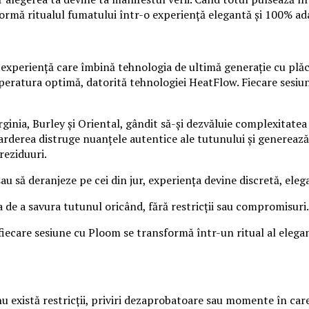
ormă ritualul fumatului într-o experiență elegantă și 100% ada
 experiență care îmbină tehnologia de ultimă generație cu plăce
peratura optimă, datorită tehnologiei HeatFlow. Fiecare sesiun
rginia, Burley și Oriental, gândit să-și dezvăluie complexitate
arderea distruge nuanțele autentice ale tutunului și generează
reziduuri.
u să deranjeze pe cei din jur, experiența devine discretă, eleg
a de a savura tutunul oricând, fără restricții sau compromisuri.
ecare sesiune cu Ploom se transformă într-un ritual al eleganțe
nu există restricții, priviri dezaprobatoare sau momente în care