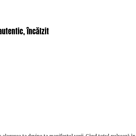
utentic, încălzit
alegerea ta devine ta manifestul verii. Când totul pulsează în j