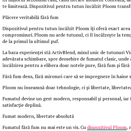
te limitează. Dispozitivul pentru tutun încălzit Ploom transf
Plăcere veritabilă fără fum
Dispozitivul pentru tutun încălzit Ploom îți oferă exact acea
compromisuri. Ploom nu arde tutunul, ci îl încălzește la tem
de la primul la ultimul puf.
La baza experienței stă ActivBlend, mixul unic de tutunuri Vi
adevărata schimbare, spre deosebire de fumatul clasic, unde 
încălzirea pentru a elibera doar notele pure, fără fum și fără 
Fără fum dens, fără mirosuri care să se impregneze în haine sa
Ploom nu înseamnă doar tehnologie, ci și libertate, libertate
Fumatul devine un gest modern, responsabil și personal, iar fi
satisfacție deplină.
Fumat modern, libertate absolută
Fumatul fără fum nu mai este un vis. Cu
dispozitivul Ploom
, 