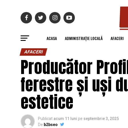
ACASA
ADMINISTRAȚIE LOCALĂ
AFACERI
AFACERI
Producător Profi
ferestre și uși d
estetice
Publicat
acum 11 luni
pe
septembrie 3, 2025
De
b2bseo