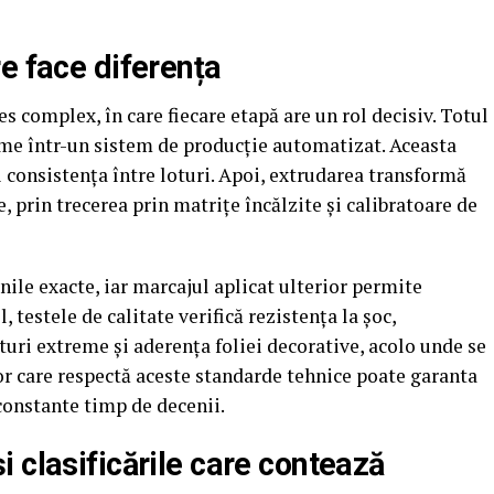
e face diferența
s complex, în care fiecare etapă are un rol decisiv. Totul
me într-un sistem de producție automatizat. Aceasta
 consistența între loturi. Apoi, extrudarea transformă
e, prin trecerea prin matrițe încălzite și calibratoare de
le exacte, iar marcajul aplicat ulterior permite
l, testele de calitate verifică rezistența la șoc,
uri extreme și aderența foliei decorative, acolo unde se
or care respectă aceste standarde tehnice poate garanta
constante timp de decenii.
 clasificările care contează