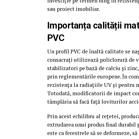
investiție pe termen lung în rezisten
sau proiect imobiliar.
Importanța calității mat
PVC
Un profil PVC de înaltă calitate se na
consacrați utilizează policlorură de 
stabilizatori pe bază de calciu și zinc
prin reglementările europene. În comp
rezistența la radiațiile UV și pentru 
Totodată, modificatorii de impact con
tâmplăria să facă față loviturilor acci
Prin acest echilibru al rețetei, produ
extrudarea unui produs final durabil și
este ca ferestrele să se deformeze, să 