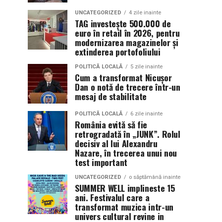
UNCATEGORIZED
4 zile inainte
TAG investește 500.000 de
euro în retail în 2026, pentru
modernizarea magazinelor și
extinderea portofoliului
POLITICĂ LOCALĂ
5 zile inainte
Cum a transformat Nicușor
Dan o notă de trecere într-un
mesaj de stabilitate
POLITICĂ LOCALĂ
6 zile inainte
România evită să fie
retrogradată în „JUNK”. Rolul
decisiv al lui Alexandru
Nazare, în trecerea unui nou
test important
UNCATEGORIZED
o săptămână inainte
SUMMER WELL implineste 15
ani. Festivalul care a
transformat muzica intr-un
univers cultural revine in