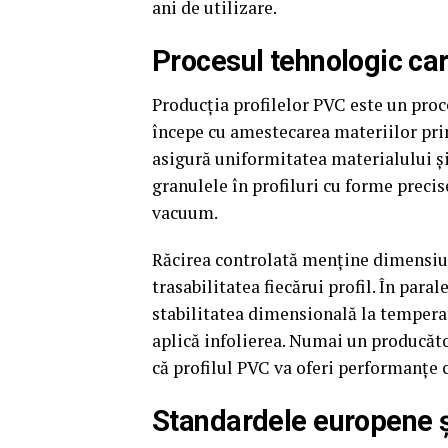
ani de utilizare.
Procesul tehnologic car
Producția profilelor PVC este un proce
începe cu amestecarea materiilor pri
asigură uniformitatea materialului și
granulele în profiluri cu forme precis
vacuum.
Răcirea controlată menține dimensiuni
trasabilitatea fiecărui profil. În parale
stabilitatea dimensională la temperat
aplică infolierea. Numai un producăt
că profilul PVC va oferi performanțe 
Standardele europene și