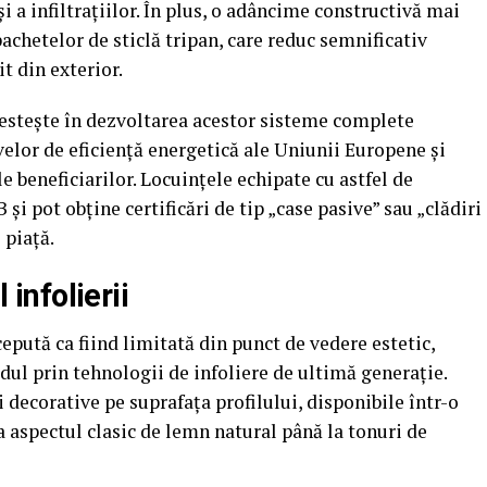
i a infiltrațiilor. În plus, o adâncime constructivă mai
achetelor de sticlă tripan, care reduc semnificativ
t din exterior.
estește în dezvoltarea acestor sisteme complete
velor de eficiență energetică ale Uniunii Europene și
 beneficiarilor. Locuințele echipate cu astfel de
și pot obține certificări de tip „case pasive” sau „clădiri
 piață.
 infolierii
epută ca fiind limitată din punct de vedere estetic,
dul prin tehnologii de infoliere de ultimă generație.
i decorative pe suprafața profilului, disponibile într-o
la aspectul clasic de lemn natural până la tonuri de