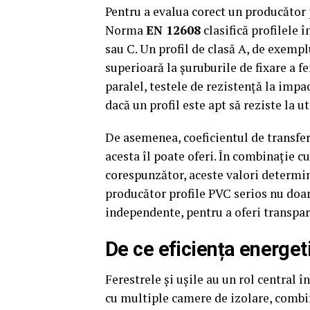
Pentru a evalua corect un producător 
Norma
EN 12608
clasifică profilele î
sau C. Un profil de clasă A, de exemplu
superioară la șuruburile de fixare a fe
paralel, testele de rezistență la imp
dacă un profil este apt să reziste la u
De asemenea, coeficientul de transfer 
acesta îl poate oferi. În combinație 
corespunzător, aceste valori determin
producător profile PVC serios nu doar c
independente, pentru a oferi transpare
De ce eficiența energet
Ferestrele și ușile au un rol central 
cu multiple camere de izolare, combin