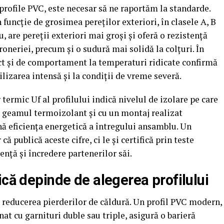
profile PVC, este necesar să ne raportăm la standarde.
n funcție de grosimea pereților exteriori, în clasele A, B
, are pereții exteriori mai groși și oferă o rezistență
roneriei, precum și o sudură mai solidă la colțuri. În
act și de comportament la temperaturi ridicate confirmă
tilizarea intensă și la condiții de vreme severă.
termic Uf al profilului indică nivelul de izolare pe care
cu geamul termoizolant și cu un montaj realizat
ă eficiența energetică a întregului ansamblu. Un
ă publică aceste cifre, ci le și certifică prin teste
nță și încredere partenerilor săi.
ică depinde de alegerea profilului
în reducerea pierderilor de căldură. Un profil PVC modern,
at cu garnituri duble sau triple, asigură o barieră