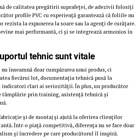
 de calitatea pregătirii suprafeței, de adezivii folosiți
ucător profile PVC cu experiență garantează că foliile nu
or rezista la expunerea la soare sau la agenți de curățare.
 devine mai performantă, ci și se integrează armonios în
suportul tehnic sunt vitale
C nu înseamnă doar cumpărarea unui produs, ci
tatea fiecărui lot, documentația tehnică pusă la
 indicatori clari ai seriozității. În plus, un producător
e tâmplărie prin training, asistență tehnică și
mă.
abricație și de montaj și ajută la oferirea clienților
tantă. Într-o piață competitivă, diferența nu se face doar
alism și încredere pe care producătorul îl inspiră.