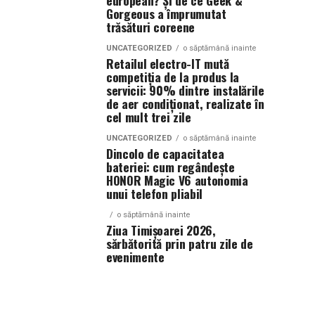
european? Și de ce Geek &
Gorgeous a împrumutat
trăsături coreene
UNCATEGORIZED
o săptămână inainte
Retailul electro-IT mută
competiția de la produs la
servicii: 90% dintre instalările
de aer condiționat, realizate în
cel mult trei zile
UNCATEGORIZED
o săptămână inainte
Dincolo de capacitatea
bateriei: cum regândește
HONOR Magic V6 autonomia
unui telefon pliabil
o săptămână inainte
Ziua Timișoarei 2026,
sărbătorită prin patru zile de
evenimente