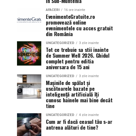
în Sud-Muntenia
AFACERI
16 ore inainte
EvenimenteGratuite.ro
promovează online
evenimentele cu acces gratuit
din România
UNCATEGORIZED
3 zile inainte
Tot ce trebuie sa stii inainte
de Summer Well 2026. Ghidul
complet pentru editia
aniversara de 15 ani
UNCATEGORIZED
3 zile inainte
Mașinile de spălat și
uscătoarele bazate pe
inteligență artificială îți
cunosc hainele mai bine decât
tine
UNCATEGORIZED
4 zile inainte
Cum ar fi dacă ceasul tău s-ar
antrena alături de tine?