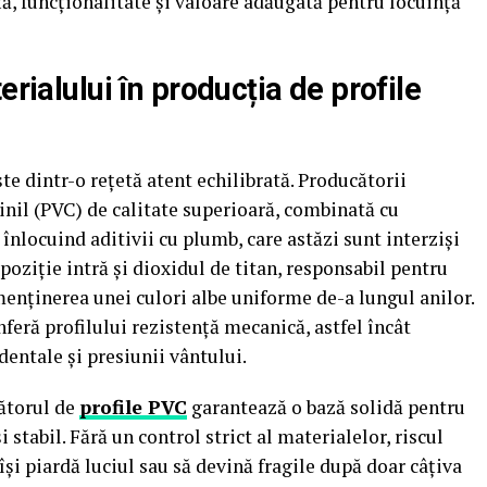
ță, funcționalitate și valoare adăugată pentru locuință
erialului în producția de profile
ște dintr-o rețetă atent echilibrată. Producătorii
vinil (PVC) de calitate superioară, combinată cu
, înlocuind aditivii cu plumb, care astăzi sunt interziși
oziție intră și dioxidul de titan, responsabil pentru
menținerea unei culori albe uniforme de-a lungul anilor.
feră profilului rezistență mecanică, astfel încât
dentale și presiunii vântului.
cătorul de
profile PVC
garantează o bază solidă pentru
 stabil. Fără un control strict al materialelor, riscul
își piardă luciul sau să devină fragile după doar câțiva