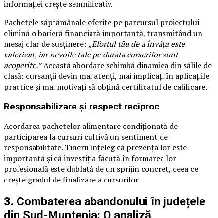
informației crește semnificativ.
Pachetele săptămânale oferite pe parcursul proiectului
elimină o barieră financiară importantă, transmitând un
mesaj clar de susținere:
„Efortul tău de a învăța este
valorizat, iar nevoile tale pe durata cursurilor sunt
acoperite.”
Această abordare schimbă dinamica din sălile de
clasă: cursanții devin mai atenți, mai implicați în aplicațiile
practice și mai motivați să obțină certificatul de calificare.
Responsabilizare și respect reciproc
Acordarea pachetelor alimentare condiționată de
participarea la cursuri cultivă un sentiment de
responsabilitate. Tinerii înțeleg că prezența lor este
importantă și că investiția făcută în formarea lor
profesională este dublată de un sprijin concret, ceea ce
crește gradul de finalizare a cursurilor.
3. Combaterea abandonului în județele
din Sud-Muntenia: O analiză