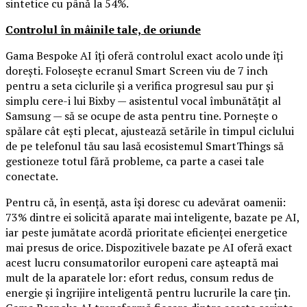
sintetice cu până la 54%.
Controlul în mâinile tale, de oriunde
Gama Bespoke AI îți oferă controlul exact acolo unde îți
dorești. Folosește ecranul Smart Screen viu de 7 inch
pentru a seta ciclurile și a verifica progresul sau pur și
simplu cere-i lui Bixby — asistentul vocal îmbunătățit al
Samsung — să se ocupe de asta pentru tine. Pornește o
spălare cât ești plecat, ajustează setările în timpul ciclului
de pe telefonul tău sau lasă ecosistemul SmartThings să
gestioneze totul fără probleme, ca parte a casei tale
conectate.
Pentru că, în esență, asta își doresc cu adevărat oamenii:
73% dintre ei solicită aparate mai inteligente, bazate pe AI,
iar peste jumătate acordă prioritate eficienței energetice
mai presus de orice. Dispozitivele bazate pe AI oferă exact
acest lucru consumatorilor europeni care așteaptă mai
mult de la aparatele lor: efort redus, consum redus de
energie și îngrijire inteligentă pentru lucrurile la care țin.