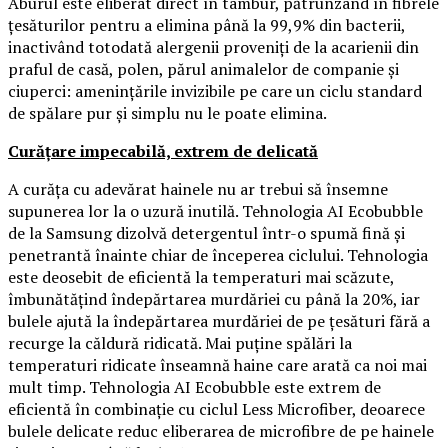
Aburul este eliberat direct în tambur, pătrunzând în fibrele
țesăturilor pentru a elimina până la 99,9% din bacterii,
inactivând totodată alergenii proveniți de la acarienii din
praful de casă, polen, părul animalelor de companie și
ciuperci: amenințările invizibile pe care un ciclu standard
de spălare pur și simplu nu le poate elimina.
Curățare impecabilă, extrem de delicată
A curăța cu adevărat hainele nu ar trebui să însemne
supunerea lor la o uzură inutilă. Tehnologia AI Ecobubble
de la Samsung dizolvă detergentul într-o spumă fină și
penetrantă înainte chiar de începerea ciclului. Tehnologia
este deosebit de eficientă la temperaturi mai scăzute,
îmbunătățind îndepărtarea murdăriei cu până la 20%, iar
bulele ajută la îndepărtarea murdăriei de pe țesături fără a
recurge la căldură ridicată. Mai puține spălări la
temperaturi ridicate înseamnă haine care arată ca noi mai
mult timp. Tehnologia AI Ecobubble este extrem de
eficientă în combinație cu ciclul Less Microfiber, deoarece
bulele delicate reduc eliberarea de microfibre de pe hainele