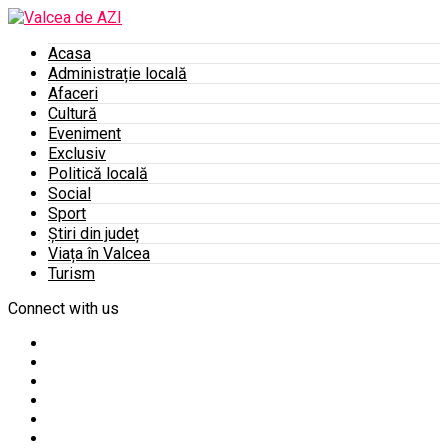
Acasa
Administrație locală
Afaceri
Cultură
Eveniment
Exclusiv
Politică locală
Social
Sport
Știri din județ
Viața în Valcea
Turism
Connect with us