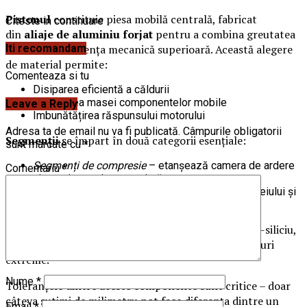
Pistonul
constituie piesa mobilă centrală, fabricat
Citeste in continuare
din
aliaje de aluminiu forjat
pentru a combina greutatea
redusă cu rezistența mecanică superioară. Această alegere
Iti recomandam
de material permite:
Comenteaza si tu
Disiparea eficientă a căldurii
Reducerea masei componentelor mobile
Leave a Reply
Îmbunătățirea răspunsului motorului
Adresa ta de email nu va fi publicată.
Câmpurile obligatorii
Segmenții
se împart în două categorii esențiale:
sunt marcate cu
*
Segmenți de compresie
– etanșează camera de ardere
Comentariu
*
și mențin presiunea optimă
Segmenți de ungere
– controlează distribuția uleiului și
previn consumul excesiv
Cilindrul
este realizat din fontă sau aliaje cu nichel-siliciu,
oferind rezistență superioară la frecare și temperaturi
extreme.
Nume
*
Toleranțele dintre aceste componente sunt critice – doar
câteva sutimi de milimetru pot face diferența dintre un
Email
*