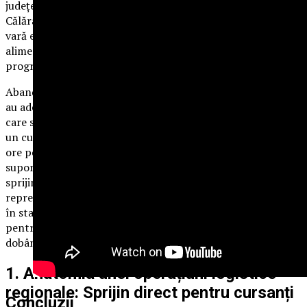
județele Argeș, Prahova, Dâmbovița, Teleorman, Giurgiu,
Călărași și Ialomița —, continuarea cursurilor pe timp de
vară este susținută activ prin acordarea de pachete
alimentare și logistice săptămânale fiecărui participant la
programele de formare.
Abandonul educațional și refuzul de a finaliza o calificare își
au adesea rădăcinile în presiunile economice imediate cu
care se confruntă tinerii și familiile acestora. Atunci când
un cursant trebuie să facă naveta sau să dedice mai multe
ore pe zi instruirii teoretice și practice, asigurarea
suportului de bază devine o condiție esențială. Pachetele de
sprijin acordate cursanților pe durata participării la ore nu
reprezintă un simplu ajutor pasiv, ci o investiție strategică
în stabilitatea acestora, oferindu-le resursele necesare
pentru a se concentra 100% pe procesul de învățare și pe
dobândirea noii meserii.
1. Anatomia unei operațiuni logistice
regionale: Sprijin direct pentru cursanți
Concluzii