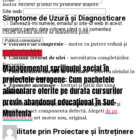
motor eficient și unul cu probleme majore.
Site web
Simptome de Uzură și Diagnosticare
Salvează-mi numele, emailul și site-ul web în acest
navigator pentru data viitoare când o să comentez.
Uzura setului motor se manifestă prin:
🔸
Pierdere de compresie
– motor cu putere redusă și
accelerație slabă
Uncategorized
🔸
Consum crescut de ulei
– necesitatea completărilor
frecvente
Managementul sprijinului social în
🔸
Fum albastru sau alb la evacuare
– arderea uleiului în
proiectele europene: Cum pachetele
camera de combustie
🔸
Zgomote anormale
– lovituri și bătăi din zona
alimentare oferite pe durata cursurilor
pistonului
previn abandonul educațional în Sud-
Un test de compresie poate confirma diagnosticul și
identifica exact componenta defectă. Alegeti
de pe
Muntenia
unimotors.ro
set motor nou, original.
Fiabilitate prin Proiectare și Întreținere