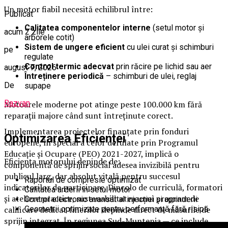
Un motor fiabil necesită echilibrul între:
Publicat
Calitatea componentelor interne
(setul motor și
acum 2 zile
arborele cotit)
Sistem de ungere eficient
cu ulei curat și schimburi
pe
regulate
Control termic adecvat
prin răcire pe lichid sau aer
august 7, 2026
Întreținere periodică
– schimburi de ulei, reglaj
De
supape
Razvan
Motoarele moderne pot atinge peste 100.000 km fără
reparații majore când sunt întreținute corect.
Implementarea proiectelor finanțate prin fonduri
Optimizarea Eficienței
europene, în special a celor derulate prin Programul
Educație și Ocupare (PEO) 2021-2027, implică o
Eficiența motorului depinde de:
componentă de sprijin social adesea invizibilă pentru
publicul larg, dar absolut vitală pentru succesul
Raportul de compresie optimizat
indicatorilor de participare. Dincolo de curriculă, formatori
Calitatea arderii în setul motor
și ateliere practice, sustenabilitatea unui program de
Control electronic avansat al injecției și aprinderii
Geometrii optimizate pentru performanță fără risipă
calificare dedicat tinerilor depinde direct de măsurile de
sprijin integrat. În regiunea Sud-Muntenia — ce include