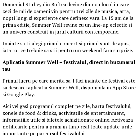
Domeniul Stirbey din Buftea devine din nou locul in care
zeci de mii de oameni vin pentru trei zile de muzica, arta,
nopti lungi si experiente care definesc vara. La 15 ani de la
prima editie, Summer Well revine cu un line-up eclectic si
un univers construit in jurul culturii contemporane.
Inainte sa-ti alegi primul concert si primul spot de apus,
iata tot ce trebuie sa stii pentru un weekend fara surprize.
Aplica
t
ia Summer Well
– festivalul, direct in buzunarul
tau
Primul lucru pe care merita sa-l faci inainte de festival este
sa descarci aplicatia Summer Well, disponibila in App Store
si Google Play.
Aici vei gasi programul complet pe zile, harta festivalului,
zonele de food & drinks, activitatile de entertainment,
informatiile utile si biletele achizitionate online. Activeaza
notificarile pentru a primi in timp real toate update-urile
importante pe parcursul festivalului.