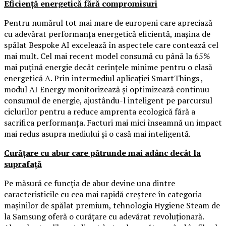
Eficiență energetică fără compromisuri
Pentru numărul tot mai mare de europeni care apreciază
cu adevărat performanța energetică eficientă, mașina de
spălat Bespoke AI excelează în aspectele care contează cel
mai mult. Cel mai recent model consumă cu până la 65%
mai puțină energie decât cerințele minime pentru o clasă
energetică A. Prin intermediul aplicației SmartThings ,
modul AI Energy monitorizează și optimizează continuu
consumul de energie, ajustându-l inteligent pe parcursul
ciclurilor pentru a reduce amprenta ecologică fără a
sacrifica performanța. Facturi mai mici înseamnă un impact
mai redus asupra mediului și o casă mai inteligentă.
Curățare cu abur care pătrunde mai adânc decât la
suprafață
Pe măsură ce funcția de abur devine una dintre
caracteristicile cu cea mai rapidă creștere în categoria
mașinilor de spălat premium, tehnologia Hygiene Steam de
la Samsung oferă o curățare cu adevărat revoluționară.