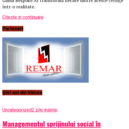
Gama Bespoke AI transformă fiecare dintre aceste cerințe
într-o realitate.
Citeste in continuare
Parteneri
Știri noi din Vâlcea
Uncategorized
2 zile inainte
Managementul sprijinului social în