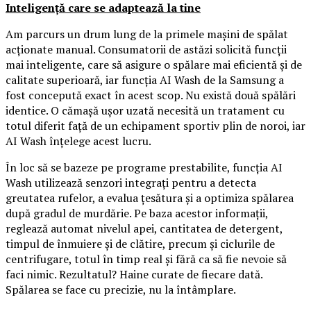
Inteligență care se adaptează la tine
Am parcurs un drum lung de la primele mașini de spălat
acționate manual. Consumatorii de astăzi solicită funcții
mai inteligente, care să asigure o spălare mai eficientă și de
calitate superioară, iar funcția AI Wash de la Samsung a
fost concepută exact în acest scop. Nu există două spălări
identice. O cămașă ușor uzată necesită un tratament cu
totul diferit față de un echipament sportiv plin de noroi, iar
AI Wash înțelege acest lucru.
În loc să se bazeze pe programe prestabilite, funcția AI
Wash utilizează senzori integrați pentru a detecta
greutatea rufelor, a evalua țesătura și a optimiza spălarea
după gradul de murdărie. Pe baza acestor informații,
reglează automat nivelul apei, cantitatea de detergent,
timpul de înmuiere și de clătire, precum și ciclurile de
centrifugare, totul în timp real și fără ca să fie nevoie să
faci nimic. Rezultatul? Haine curate de fiecare dată.
Spălarea se face cu precizie, nu la întâmplare.