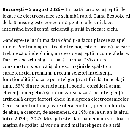
București – 5 august 2026 –
În toată Europa, așteptările
legate de electrocasnice se schimbă rapid. Gama Bespoke AI
de la Samsung este concepută pentru a le satisface,
integrând inteligență, eficiență și grijă în fiecare ciclu.
Gândește-te la ultima dată când ți-a făcut plăcere să speli
rufele. Pentru majoritatea dintre noi, este o sarcină pe care
trebuie să o îndeplinim, nu ceva ce așteptăm cu nerăbdare.
Dar ceva se schimbă. În toată Europa, 73% dintre
consumatori spun că își doresc mașini de spălat cu
caracteristici premium, precum senzori inteligenți,
funcționalități bazate pe inteligență artificială. În același
timp, 53% dintre participanți la sondaj consideră acum
eficiența energetică și optimizarea bazată pe inteligență
artificială drept factori-cheie în alegerea electrocasnicelor.
Cererea pentru funcții care oferă confort, precum funcția
de abur, a crescut, de asemenea, cu 19% de la un an la altul,
între 2024 și 2025. Mesajul este clar: oamenii nu vor doar o
mașină de spălat. Ei vor un mod mai inteligent de a trăi.