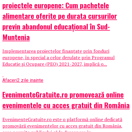
proiectele europene: Cum pachetele
alimentare oferite pe durata cursurilor
previn abandonul educațional în Sud-
Muntenia
Implementarea proiectelor finanțate prin fonduri
europene, în special a celor derulate prin Programul
Educație și Ocupare (PEO) 2021-2027, implică o...
Afaceri
2 zile inainte
EvenimenteGratuite.ro promovează online
evenimentele cu acces gratuit din România
EvenimenteGratuite.ro este o platformă online dedicată
promovării evenimentelor cu acces gratuit din România,