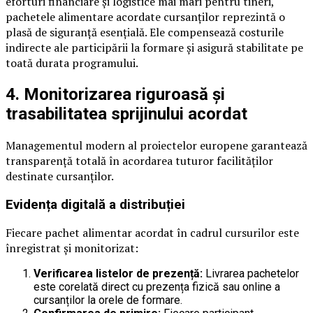
eforturi financiare și logistice mai mari pentru tineri,
pachetele alimentare acordate cursanților reprezintă o
plasă de siguranță esențială. Ele compensează costurile
indirecte ale participării la formare și asigură stabilitate pe
toată durata programului.
4. Monitorizarea riguroasă și
trasabilitatea sprijinului acordat
Managementul modern al proiectelor europene garantează
transparență totală în acordarea tuturor facilităților
destinate cursanților.
Evidența digitală a distribuției
Fiecare pachet alimentar acordat în cadrul cursurilor este
înregistrat și monitorizat:
Verificarea listelor de prezență:
Livrarea pachetelor
este corelată direct cu prezența fizică sau online a
cursanților la orele de formare.