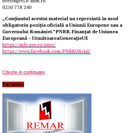
brezoi@vl.e-adm.ro
0250 778 240
„Conținutul acestui material nu reprezintă în mod
obligatoriu poziția oficială a Uniunii Europene sau a
Guvernului României.”
PNRR. Finanțat de Uniunea
Europeană – UrmătoareaGenerațieUE
https://mfe.gov.ro/pnrr/
https://www.facebook.com/PNRROficial/
Citeste in continuare
Parteneri