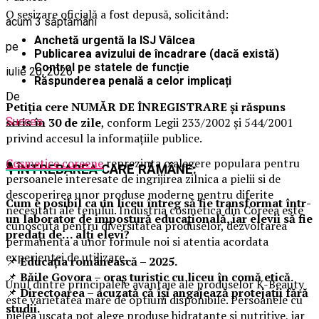
O sesizare oficială a fost depusă, solicitând:
acum 3 săptămâni
Anchetă urgentă la ISJ Vâlcea
pe
Publicarea avizului de încadrare (dacă există)
Control pe statele de funcție
iulie 20, 2026
Răspunderea penală a celor implicați
De
Petiția cere NUMĂR DE ÎNREGISTRARE și răspuns
Succes
scris în 30 de zile
, conform Legii 233/2002 și 544/2001
privind accesul la informațiile publice.
Cosmetice coreene
reprezinta o alegere populara pentru
🎙
ÎNTREBAREA CARE RĂMÂNE:
persoanele interesate de ingrijirea zilnica a pielii si de
descoperirea unor produse moderne pentru diferite
Cum e posibil ca un liceu întreg să fie transformat într-
necesitati ale tenului. Industria cosmetica din Coreea este
un laborator de impostură educațională, iar elevii să fie
cunoscuta pentru diversitatea produselor, dezvoltarea
predați de… alți elevi?
permanenta a unor formule noi si atentia acordata
experientei de utilizare.
📌
Educația românească – 2025.
📌
Băile Govora – oraș turistic cu liceu în comă etică.
Unul dintre principalele avantaje ale produselor K-Beauty
📌
Directoarea – acuzată că își angajează protejații fără
este varietatea mare de optiuni disponibile. Persoanele cu
studii.
pielea uscata pot alege produse hidratante si nutritive, iar