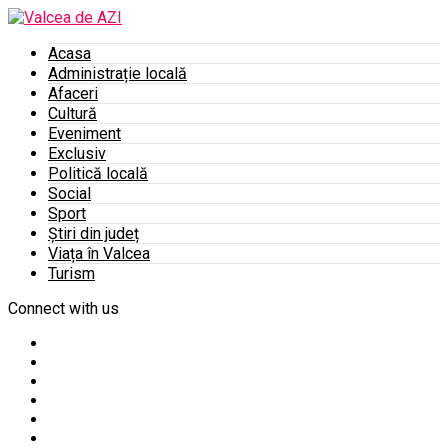
Acasa
Administrație locală
Afaceri
Cultură
Eveniment
Exclusiv
Politică locală
Social
Sport
Știri din județ
Viața în Valcea
Turism
Connect with us