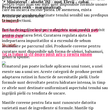
📌
Ministerul – absent. ISJ – mut. Elevii – cobai.
pentru tenul gras sau mixt sunt disponibile formule usoare
Profesorii reali – marginalizați.
care nu incarca excesiv pielea. De asemenea, exista
numeroase produse destinate tenului sensibil sau predispus
Articole pe aceiasi tema:
la imperfectiuni.
Urmatorul
Cum funcționează motorul unei motociclete, inima care dă viață
Rutina de ingrijire incepe cu alegerea unui produs potrivit
pentru curatarea fetei. Curatarea regulata ajuta la
oricărui drum
indepartarea impuritatilor si a excesului de sebum
Nu ratati
acumulate pe parcursul zilei. Produsele coreene pentru
curatare sunt disponibile sub forma de uleiuri, balsamuri,
Tot ce trebuie să știi despre polish auto și corecția vopselei
geluri si spume.
Urmatorul pas poate include aplicarea unui toner, a unei
esente sau a unui ser. Aceste categorii de produse permit
adaptarea rutinei in functie de necesitatile pielii. Unele
formule sunt dezvoltate pentru hidratare intensa, in timp
ce altele sunt destinate uniformizarii aspectului tenului sau
ingrijirii pielii cu tendinta de uscare.
Mastile coreene pentru fata sunt cunoscute datorita
varietatii mari de ingrediente si formule. Mastile tip