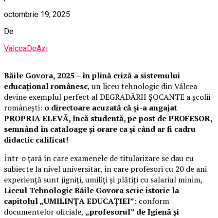
octombrie 19, 2025
De
ValceaDeAzi
Băile Govora, 2025 – în plină criză a sistemului
educațional românesc
, un liceu tehnologic din Vâlcea
devine exemplul perfect al DEGRADĂRII ȘOCANTE a școlii
românești:
o directoare acuzată că și-a angajat
PROPRIA ELEVĂ, încă studentă, pe post de PROFESOR,
semnând în cataloage și orare ca și când ar fi cadru
didactic calificat!
Într-o țară în care examenele de titularizare se dau cu
subiecte la nivel universitar, în care profesori cu 20 de ani
experiență sunt jigniți, umiliți și plătiți cu salariul minim,
Liceul Tehnologic Băile Govora scrie istorie la
capitolul „UMILINȚA EDUCAȚIEI”
: conform
documentelor oficiale,
„profesorul” de Igienă și