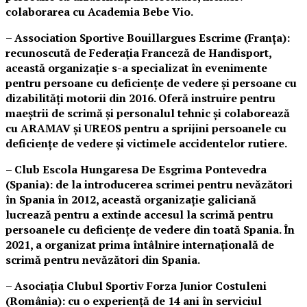
colaborarea cu Academia Bebe Vio.
– Association Sportive Bouillargues Escrime (Franța):
recunoscută de Federația Franceză de Handisport,
această organizație s-a specializat în evenimente
pentru persoane cu deficiențe de vedere și persoane cu
dizabilități motorii din 2016. Oferă instruire pentru
maeștrii de scrimă și personalul tehnic și colaborează
cu ARAMAV și UREOS pentru a sprijini persoanele cu
deficiențe de vedere și victimele accidentelor rutiere.
– Club Escola Hungaresa De Esgrima Pontevedra
(Spania): de la introducerea scrimei pentru nevăzători
în Spania în 2012, această organizație galiciană
lucrează pentru a extinde accesul la scrimă pentru
persoanele cu deficiențe de vedere din toată Spania. În
2021, a organizat prima întâlnire internațională de
scrimă pentru nevăzători din Spania.
– Asociația Clubul Sportiv Forza Junior Costuleni
(România): cu o experiență de 14 ani în serviciul