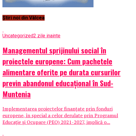
Știri noi din Vâlcea
Uncategorized
2 zile inainte
Managementul sprijinului social în
proiectele europene: Cum pachetele
alimentare oferite pe durata cursurilor
previn abandonul educațional în Sud-
Muntenia
Implementarea proiectelor finanțate prin fonduri
europene, în special a celor derulate prin Programul
Educație și Ocupare (PEO) 2021-2027, implică o...