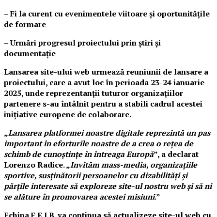
– Fi la curent cu evenimentele viitoare și oportunitățile
de formare
– Urmări progresul proiectului prin știri și
documentație
Lansarea site-ului web urmează reuniunii de lansare a
proiectului, care a avut loc în perioada 23-24 ianuarie
2025, unde reprezentanții tuturor organizațiilor
partenere s-au întâlnit pentru a stabili cadrul acestei
inițiative europene de colaborare.
„
Lansarea platformei noastre digitale reprezintă un pas
important în eforturile noastre de a crea o rețea de
schimb de cunoștințe în întreaga Europă
”, a declarat
Lorenzo Radice. „
Invităm mass-media, organizațiile
sportive, susținătorii persoanelor cu dizabilități și
părțile interesate să exploreze site-ul nostru web și să ni
se alăture în promovarea acestei misiuni
.”
Echipa F.E.I.B. va continua să actualizeze site-ul web cu