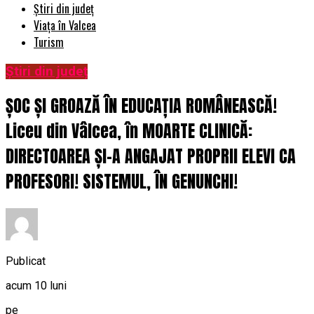
Știri din județ
Viața în Valcea
Turism
Știri din județ
ȘOC ȘI GROAZĂ ÎN EDUCAȚIA ROMÂNEASCĂ!
Liceu din Vâlcea, în MOARTE CLINICĂ:
DIRECTOAREA ȘI-A ANGAJAT PROPRII ELEVI CA
PROFESORI! SISTEMUL, ÎN GENUNCHI!
Publicat
acum 10 luni
pe