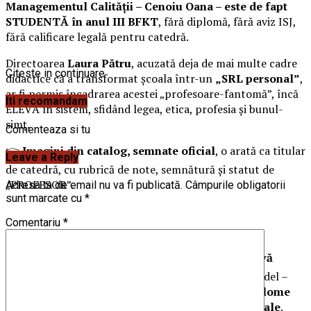
Managementul Calității – Cenoiu Oana – este de fapt
STUDENTĂ în anul III BFKT
, fără diplomă, fără aviz ISJ,
fără calificare legală pentru catedră.
Directoarea
Laura Pătru
, acuzată deja de mai multe cadre
Citeste in continuare
didactice că a transformat școala într-un
„SRL personal”
,
ar fi permis încadrarea acestei „profesoare-fantomă”, încă
Iti recomandam
ELEVĂ în sistem, sfidând legea, etica, profesia și bunul-
simț.
Comenteaza si tu
👉
Imagini din catalog, semnate oficial
, o arată ca titular
Leave a Reply
de catedră, cu rubrică de note, semnătură și statut de
„PROFESOR”.
Adresa ta de email nu va fi publicată.
Câmpurile obligatorii
sunt marcate cu
*
Comentariu
*
👉
Șocant:
fosta directoare demisionară,
și ea elevă
BFKT anul III
, ar fi fost încadrată după același model –
„DIN ELEVI DIRECT PROFESORI”, o
fabrică de diplome
morale
, un
circuit închis al imposturii educaționale
.