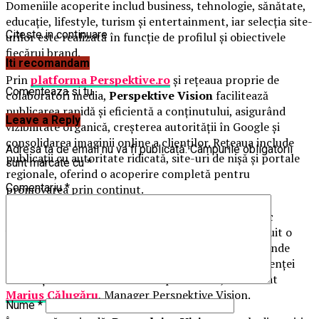
Domeniile acoperite includ business, tehnologie, sănătate,
educație, lifestyle, turism și entertainment, iar selecția site-
Citeste in continuare
urilor este realizată în funcție de profilul și obiectivele
fiecărui brand.
Iti recomandam
Prin
platforma Perspektive.ro
și rețeaua proprie de
Comenteaza si tu
colaboratori media,
Perspektive Vision
facilitează
publicarea rapidă și eficientă a conținutului, asigurând
Leave a Reply
vizibilitate organică, creșterea autorității în Google și
consolidarea imaginii online a clienților. Rețeaua include
Adresa ta de email nu va fi publicată.
Câmpurile obligatorii
publicații cu autoritate ridicată, site-uri de nișă și portale
sunt marcate cu
*
regionale, oferind o acoperire completă pentru
Comentariu
*
promovarea prin conținut.
„Ne adresăm brandurilor și agențiilor care își doresc
vizibilitate reală și rezultate măsurabile. Am construit o
infrastructură media solidă, actualizată constant, unde
fiecare articol publicat contribuie la creșterea prezenței
online și la întărirea încrederii publicului”, a declarat
Marius Călugăru
, Manager Perspektive Vision.
Nume
*