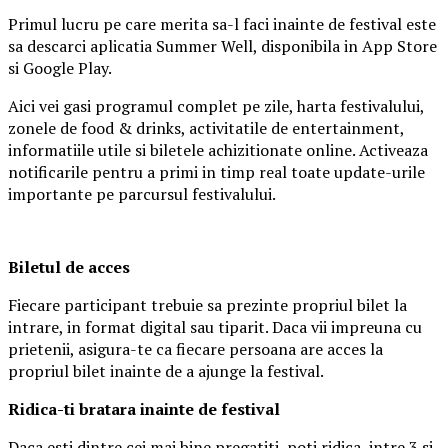
Primul lucru pe care merita sa-l faci inainte de festival este
sa descarci aplicatia Summer Well, disponibila in App Store
si Google Play.
Aici vei gasi programul complet pe zile, harta festivalului,
zonele de food & drinks, activitatile de entertainment,
informatiile utile si biletele achizitionate online. Activeaza
notificarile pentru a primi in timp real toate update-urile
importante pe parcursul festivalului.
Biletul de acces
Fiecare participant trebuie sa prezinte propriul bilet la
intrare, in format digital sau tiparit. Daca vii impreuna cu
prietenii, asigura-te ca fiecare persoana are acces la
propriul bilet inainte de a ajunge la festival.
Ridica-t
i br
at
ara
inainte de festival
Daca esti dintre cei mai bine pregatiti, poti ridica, intre 3 si