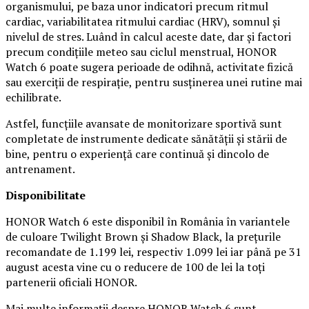
organismului, pe baza unor indicatori precum ritmul
cardiac, variabilitatea ritmului cardiac (HRV), somnul și
nivelul de stres. Luând în calcul aceste date, dar și factori
precum condițiile meteo sau ciclul menstrual, HONOR
Watch 6 poate sugera perioade de odihnă, activitate fizică
sau exerciții de respirație, pentru susținerea unei rutine mai
echilibrate.
Astfel, funcțiile avansate de monitorizare sportivă sunt
completate de instrumente dedicate sănătății și stării de
bine, pentru o experiență care continuă și dincolo de
antrenament.
Disponibilitate
HONOR Watch 6 este disponibil în România în variantele
de culoare Twilight Brown și Shadow Black, la prețurile
recomandate de 1.199 lei, respectiv 1.099 lei iar până pe 31
august acesta vine cu o reducere de 100 de lei la toți
partenerii oficiali HONOR.
Mai multe informații despre HONOR Watch 6 sunt