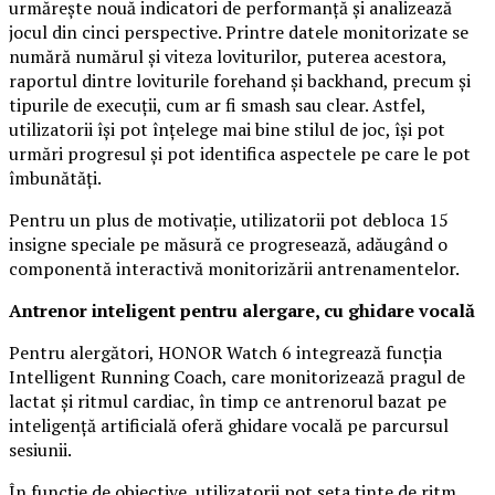
urmărește nouă indicatori de performanță și analizează
jocul din cinci perspective. Printre datele monitorizate se
numără numărul și viteza loviturilor, puterea acestora,
raportul dintre loviturile forehand și backhand, precum și
tipurile de execuții, cum ar fi smash sau clear. Astfel,
utilizatorii își pot înțelege mai bine stilul de joc, își pot
urmări progresul și pot identifica aspectele pe care le pot
îmbunătăți.
Pentru un plus de motivație, utilizatorii pot debloca 15
insigne speciale pe măsură ce progresează, adăugând o
componentă interactivă monitorizării antrenamentelor.
Antrenor inteligent pentru alergare, cu ghidare vocală
Pentru alergători, HONOR Watch 6 integrează funcția
Intelligent Running Coach, care monitorizează pragul de
lactat și ritmul cardiac, în timp ce antrenorul bazat pe
inteligență artificială oferă ghidare vocală pe parcursul
sesiunii.
În funcție de obiective, utilizatorii pot seta ținte de ritm