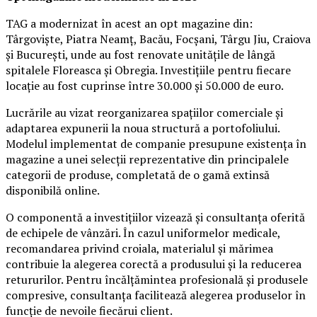
TAG a modernizat în acest an opt magazine din:
Târgoviște, Piatra Neamț, Bacău, Focșani, Târgu Jiu, Craiova
și București, unde au fost renovate unitățile de lângă
spitalele Floreasca și Obregia. Investițiile pentru fiecare
locație au fost cuprinse între 30.000 și 50.000 de euro.
Lucrările au vizat reorganizarea spațiilor comerciale și
adaptarea expunerii la noua structură a portofoliului.
Modelul implementat de companie presupune existența în
magazine a unei selecții reprezentative din principalele
categorii de produse, completată de o gamă extinsă
disponibilă online.
O componentă a investițiilor vizează și consultanța oferită
de echipele de vânzări. În cazul uniformelor medicale,
recomandarea privind croiala, materialul și mărimea
contribuie la alegerea corectă a produsului și la reducerea
retururilor. Pentru încălțămintea profesională și produsele
compresive, consultanța facilitează alegerea produselor în
funcție de nevoile fiecărui client.