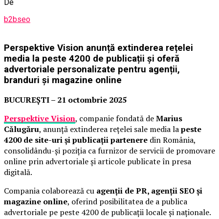
De
b2bseo
Perspektive Vision anunță extinderea rețelei
media la peste 4200 de publicații și oferă
advertoriale personalizate pentru agenții,
branduri și magazine online
BUCUREȘTI – 21 octombrie 2025
Perspektive Vision
, companie fondată de
Marius
Călugăru
, anunță extinderea rețelei sale media la
peste
4200 de site-uri și publicații partenere
din România,
consolidându-și poziția ca furnizor de servicii de promovare
online prin advertoriale și articole publicate în presa
digitală.
Compania colaborează cu
agenții de PR, agenții SEO și
magazine online
, oferind posibilitatea de a publica
advertoriale pe peste 4200 de publicații locale și naționale.