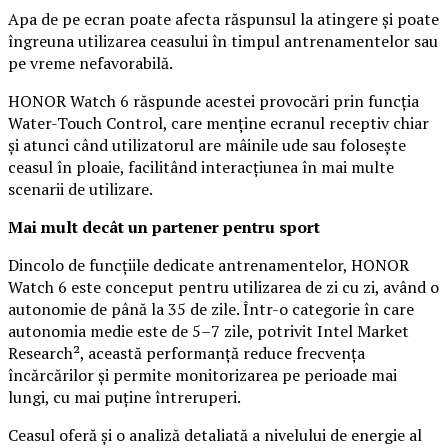
Apa de pe ecran poate afecta răspunsul la atingere și poate
îngreuna utilizarea ceasului în timpul antrenamentelor sau
pe vreme nefavorabilă.
HONOR Watch 6 răspunde acestei provocări prin funcția
Water-Touch Control, care menține ecranul receptiv chiar
și atunci când utilizatorul are mâinile ude sau folosește
ceasul în ploaie, facilitând interacțiunea în mai multe
scenarii de utilizare.
Mai mult decât un partener pentru sport
Dincolo de funcțiile dedicate antrenamentelor, HONOR
Watch 6 este conceput pentru utilizarea de zi cu zi, având o
autonomie de până la 35 de zile. Într-o categorie în care
autonomia medie este de 5–7 zile, potrivit Intel Market
Research², această performanță reduce frecvența
încărcărilor și permite monitorizarea pe perioade mai
lungi, cu mai puține întreruperi.
Ceasul oferă și o analiză detaliată a nivelului de energie al