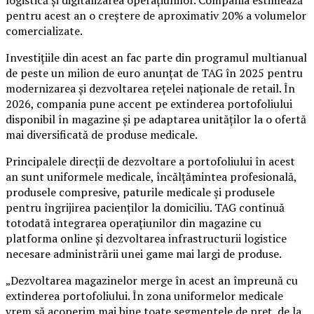
logistică și digitalizarea operațiunilor. Compania estimează
pentru acest an o creștere de aproximativ 20% a volumelor
comercializate.
Investițiile din acest an fac parte din programul multianual
de peste un milion de euro anunțat de TAG în 2025 pentru
modernizarea și dezvoltarea rețelei naționale de retail. În
2026, compania pune accent pe extinderea portofoliului
disponibil în magazine și pe adaptarea unităților la o ofertă
mai diversificată de produse medicale.
Principalele direcții de dezvoltare a portofoliului în acest
an sunt uniformele medicale, încălțămintea profesională,
produsele compresive, paturile medicale și produsele
pentru îngrijirea pacienților la domiciliu. TAG continuă
totodată integrarea operațiunilor din magazine cu
platforma online și dezvoltarea infrastructurii logistice
necesare administrării unei game mai largi de produse.
„Dezvoltarea magazinelor merge în acest an împreună cu
extinderea portofoliului. În zona uniformelor medicale
vrem să acoperim mai bine toate segmentele de preț, de la