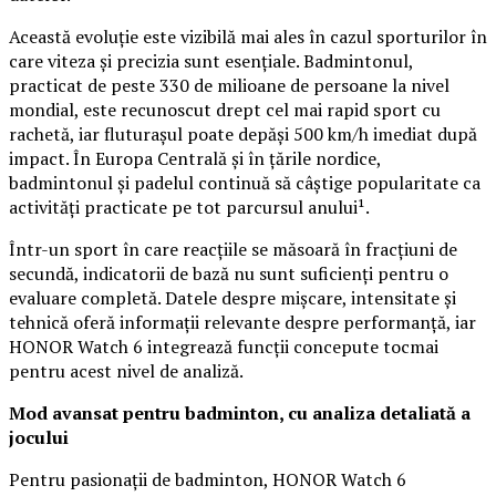
Această evoluție este vizibilă mai ales în cazul sporturilor în
care viteza și precizia sunt esențiale. Badmintonul,
practicat de peste 330 de milioane de persoane la nivel
mondial, este recunoscut drept cel mai rapid sport cu
rachetă, iar fluturașul poate depăși 500 km/h imediat după
impact. În Europa Centrală și în țările nordice,
badmintonul și padelul continuă să câștige popularitate ca
activități practicate pe tot parcursul anului¹.
Într-un sport în care reacțiile se măsoară în fracțiuni de
secundă, indicatorii de bază nu sunt suficienți pentru o
evaluare completă. Datele despre mișcare, intensitate și
tehnică oferă informații relevante despre performanță, iar
HONOR Watch 6 integrează funcții concepute tocmai
pentru acest nivel de analiză.
Mod avansat pentru badminton, cu analiza detaliată a
jocului
Pentru pasionații de badminton, HONOR Watch 6