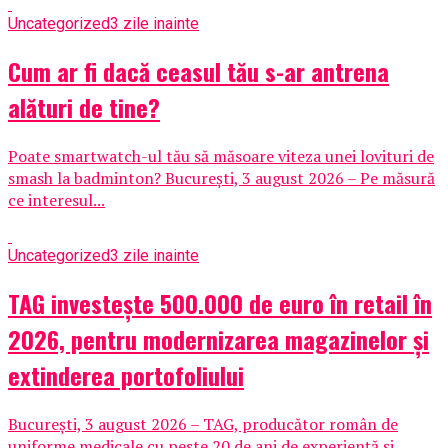
Uncategorized
3 zile inainte
Cum ar fi dacă ceasul tău s-ar antrena
alături de tine?
Poate smartwatch-ul tău să măsoare viteza unei lovituri de
smash la badminton? București, 3 august 2026 – Pe măsură
ce interesul...
Uncategorized
3 zile inainte
TAG investește 500.000 de euro în retail în
2026, pentru modernizarea magazinelor și
extinderea portofoliului
București, 3 august 2026 – TAG, producător român de
uniforme medicale cu peste 20 de ani de experiență și