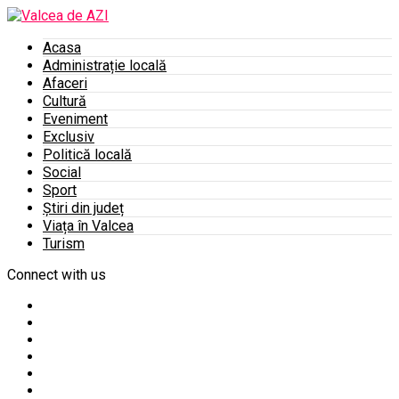
Acasa
Administrație locală
Afaceri
Cultură
Eveniment
Exclusiv
Politică locală
Social
Sport
Știri din județ
Viața în Valcea
Turism
Connect with us