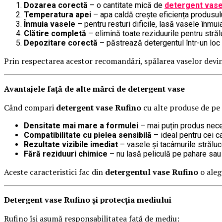
Dozarea corectă
– o cantitate mică de
detergent vase
Temperatura apei
– apa caldă crește eficiența produsulu
Înmuia vasele
– pentru resturi dificile, lasă vasele înmu
Clătire completă
– elimină toate reziduurile pentru străl
Depozitare corectă
– păstrează detergentul într-un loc r
Prin respectarea acestor recomandări, spălarea vaselor devine
Avantajele față de alte mărci de detergent vase
Când compari
detergent vase Rufino
cu alte produse de pe p
Densitate mai mare a formulei
– mai puțin produs nece
Compatibilitate cu pielea sensibilă
– ideal pentru cei c
Rezultate vizibile imediat
– vasele și tacâmurile strălu
Fără reziduuri chimice
– nu lasă peliculă pe pahare sau f
Aceste caracteristici fac din
detergentul vase Rufino
o aleg
Detergent vase Rufino și protecția mediului
Rufino își asumă responsabilitatea față de mediu: