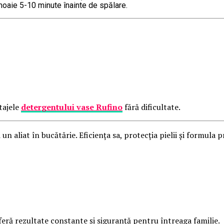
moaie 5-10 minute înainte de spălare.
ntajele
detergentului vase Rufino
fără dificultate.
n aliat în bucătărie. Eficiența sa, protecția pielii și formula 
ră rezultate constante și siguranță pentru întreaga familie.