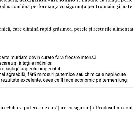
produs combină performanța cu siguranța pentru mâini și mater
nică, care elimină rapid grăsimea, petele și resturile alimenta
oarte murdare devin curate fără frecare intensă.
area și iritațiile mâinilor.
i recâștigă aspectul impecabil.
i agreabilă, fără mirosuri puternice sau chimicale neplăcute.
rezultate excelente, ceea ce îl face economic pe termen lung.
 echilibra puterea de curățare cu siguranța. Produsul nu conțin