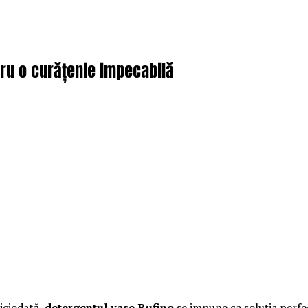
tru o curățenie impecabilă
niciodată,
detergentul vase Rufino
se impune ca soluția perfec