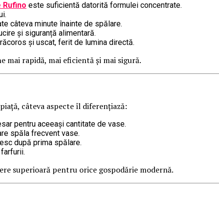
 Rufino
este suficientă datorită formulei concentrate.
i.
iate câteva minute înainte de spălare.
ucire și siguranță alimentară.
ăcoros și uscat, ferit de lumina directă.
 mai rapidă, mai eficientă și mai sigură.
iață, câteva aspecte îl diferențiază:
sar pentru aceeași cantitate de vase.
are spăla frecvent vase.
cesc după prima spălare.
arfurii.
ere superioară pentru orice gospodărie modernă.