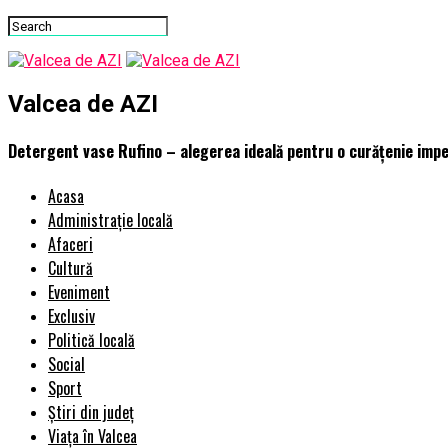
Valcea de AZI
Detergent vase Rufino – alegerea ideală pentru o curățenie impe
Acasa
Administrație locală
Afaceri
Cultură
Eveniment
Exclusiv
Politică locală
Social
Sport
Știri din județ
Viața în Valcea