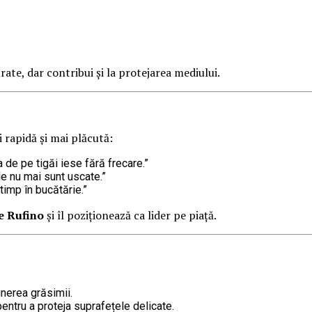
urate, dar contribui și la protejarea mediului.
i rapidă și mai plăcută:
 de pe tigăi iese fără frecare.”
le nu mai sunt uscate.”
timp în bucătărie.”
e Rufino
și îl poziționează ca lider pe piață.
nerea grăsimii.
entru a proteja suprafețele delicate.