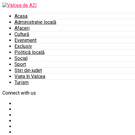
Acasa
Administrație locală
Afaceri
Cultură
Eveniment
Exclusiv
Politică locală
Social
Sport
Știri din județ
Viața în Valcea
Turism
Connect with us