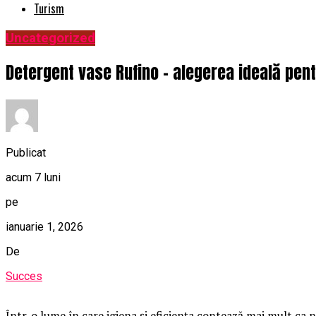
Turism
Uncategorized
Detergent vase Rufino – alegerea ideală pen
Publicat
acum 7 luni
pe
ianuarie 1, 2026
De
Succes
Într-o lume în care igiena și eficiența contează mai mult ca 