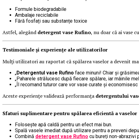
Formule biodegradabile
Ambalaje reciclabile
Fără fosfați sau substanțe toxice
Astfel, alegând
detergent vase Rufino
, nu doar că ai vase c
Testimoniale și experiențe ale utilizatorilor
Mulți utilizatori au raportat că spălarea vaselor a devenit ma
„
Detergentul vase Rufino
face minuni! Chiar și grăsimea
„Paharele strălucesc după fiecare spălare, iar mâinile me
„Îl recomand tuturor care vor vase curate și economisesc 
Aceste experiențe validează performanța
detergentului vas
Sfaturi suplimentare pentru spălarea eficientă a vaselor
Folosește apă caldă pentru un efect mai bun.
Spală vasele imediat după utilizare pentru a preveni depu
Combină
detergent vase Rufino
cu bureți non-abrazivi p