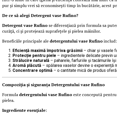
pur și simplu vrei să economisești timp în bucătărie, acest 
De ce să alegi Detergent vase Rufino?
Detergent vase Rufino
se diferențiază prin formula sa puter
curăță, ci și protejează suprafețele și pielea mâinilor.
Beneficiile principale ale
detergentului vase Rufino
includ:
Eficiență maximă împotriva grăsimii
– chiar și vasele f
Protecție pentru piele
– ingredientele delicate previn usc
Strălucire naturală
– paharele, farfuriile și tacâmurile îș
Aromă plăcută
– spălarea vaselor devine o experiență ma
Concentrare optimă
– o cantitate mică de produs oferă 
Compoziția și siguranța Detergentului vase Rufino
Formula
detergentului vase Rufino
este concepută pentru a
pielea.
Ingrediente esențiale: