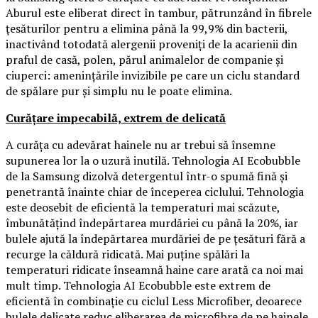
Aburul este eliberat direct în tambur, pătrunzând în fibrele
țesăturilor pentru a elimina până la 99,9% din bacterii,
inactivând totodată alergenii proveniți de la acarienii din
praful de casă, polen, părul animalelor de companie și
ciuperci: amenințările invizibile pe care un ciclu standard
de spălare pur și simplu nu le poate elimina.
Curățare impecabilă, extrem de delicată
A curăța cu adevărat hainele nu ar trebui să însemne
supunerea lor la o uzură inutilă. Tehnologia AI Ecobubble
de la Samsung dizolvă detergentul într-o spumă fină și
penetrantă înainte chiar de începerea ciclului. Tehnologia
este deosebit de eficientă la temperaturi mai scăzute,
îmbunătățind îndepărtarea murdăriei cu până la 20%, iar
bulele ajută la îndepărtarea murdăriei de pe țesături fără a
recurge la căldură ridicată. Mai puține spălări la
temperaturi ridicate înseamnă haine care arată ca noi mai
mult timp. Tehnologia AI Ecobubble este extrem de
eficientă în combinație cu ciclul Less Microfiber, deoarece
bulele delicate reduc eliberarea de microfibre de pe hainele