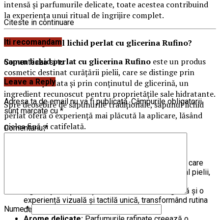
intensă și parfumurile delicate, toate acestea contribuind
la experiența unui ritual de îngrijire complet.
Citeste in continuare
Ce este Sapunul lichid perlat cu glicerina Rufino?
Iti recomandam
Sapun lichid perlat cu glicerina Rufino
este un produs
Comenteaza si tu
cosmetic destinat curățării pielii, care se distinge prin
Leave a Reply
textura sa perlata și prin conținutul de glicerină, un
ingredient recunoscut pentru proprietățile sale hidratante.
Adresa ta de email nu va fi publicată.
Câmpurile obligatorii
Spre deosebire de săpunurile tradiționale, sapunul lichid
sunt marcate cu
*
perlat oferă o experiență mai plăcută la aplicare, lăsând
pielea fină și catifelată.
Comentariu
*
Compoziție și ingrediente
Glicerina vegetală:
Principalul ingredient activ, care
ajută la menținerea nivelului optim de hidratare al pielii,
prevenind uscarea și iritațiile.
Agenti perlați:
Aceștia conferă textură elegantă și o
experiență vizuală și tactilă unică, transformând rutina
Nume
*
de igienă într-un moment de răsfăț.
Arome delicate:
Parfumurile rafinate creează o