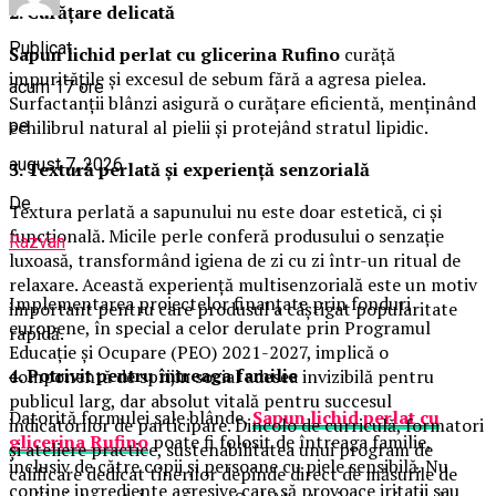
2. Curățare delicată
Publicat
Sapun lichid perlat cu glicerina Rufino
curăță
impuritățile și excesul de sebum fără a agresa pielea.
acum 17 ore
Surfactanții blânzi asigură o curățare eficientă, menținând
pe
echilibrul natural al pielii și protejând stratul lipidic.
august 7, 2026
3. Textură perlată și experiență senzorială
De
Textura perlată a sapunului nu este doar estetică, ci și
funcțională. Micile perle conferă produsului o senzație
Razvan
luxoasă, transformând igiena de zi cu zi într-un ritual de
relaxare. Această experiență multisenzorială este un motiv
Implementarea proiectelor finanțate prin fonduri
important pentru care produsul a câștigat popularitate
europene, în special a celor derulate prin Programul
rapidă.
Educație și Ocupare (PEO) 2021-2027, implică o
4. Potrivit pentru întreaga familie
componentă de sprijin social adesea invizibilă pentru
publicul larg, dar absolut vitală pentru succesul
Datorită formulei sale blânde,
Sapun lichid perlat cu
indicatorilor de participare. Dincolo de curriculă, formatori
glicerina Rufino
poate fi folosit de întreaga familie,
și ateliere practice, sustenabilitatea unui program de
inclusiv de către copii și persoane cu piele sensibilă. Nu
calificare dedicat tinerilor depinde direct de măsurile de
conține ingrediente agresive care să provoace iritații sau