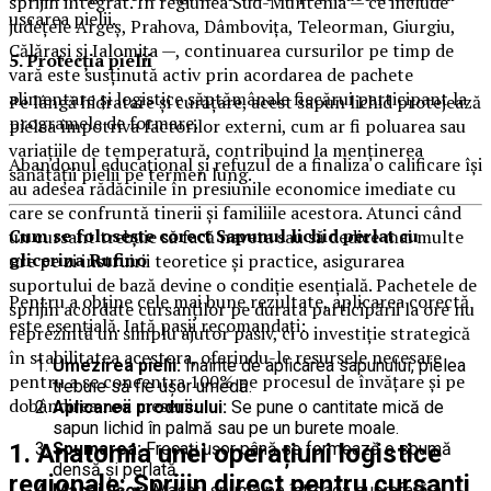
sprijin integrat. În regiunea Sud-Muntenia — ce include
uscarea pielii.
județele Argeș, Prahova, Dâmbovița, Teleorman, Giurgiu,
Călărași și Ialomița —, continuarea cursurilor pe timp de
5. Protecția pielii
vară este susținută activ prin acordarea de pachete
alimentare și logistice săptămânale fiecărui participant la
Pe lângă hidratare și curățare, acest sapun lichid protejează
programele de formare.
pielea împotriva factorilor externi, cum ar fi poluarea sau
variațiile de temperatură, contribuind la menținerea
Abandonul educațional și refuzul de a finaliza o calificare își
sănătății pielii pe termen lung.
au adesea rădăcinile în presiunile economice imediate cu
care se confruntă tinerii și familiile acestora. Atunci când
Cum se folosește corect Sapunul lichid perlat cu
un cursant trebuie să facă naveta sau să dedice mai multe
glicerina Rufino
ore pe zi instruirii teoretice și practice, asigurarea
suportului de bază devine o condiție esențială. Pachetele de
Pentru a obține cele mai bune rezultate, aplicarea corectă
sprijin acordate cursanților pe durata participării la ore nu
este esențială. Iată pașii recomandați:
reprezintă un simplu ajutor pasiv, ci o investiție strategică
în stabilitatea acestora, oferindu-le resursele necesare
Umezirea pielii:
Înainte de aplicarea sapunului, pielea
pentru a se concentra 100% pe procesul de învățare și pe
trebuie să fie ușor umedă.
dobândirea noii meserii.
Aplicarea produsului:
Se pune o cantitate mică de
sapun lichid în palmă sau pe un burete moale.
Spumarea:
Frecați ușor până se formează o spumă
1. Anatomia unei operațiuni logistice
densă și perlată.
regionale: Sprijin direct pentru cursanți
Masaj ușor:
Masați spuma pe întreaga suprafață a