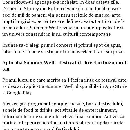
Countdown-ul aproape s-a incheiat. In doar cateva zile,
Domeniul Stirbey din Buftea devine din nou locul in care
zeci de mii de oameni vin pentru trei zile de muzica, arta,
nopti lungi si experiente care definesc vara. La 15 ani de la
prima editie, Summer Well revine cu un line-up eclectic si
un univers construit in jurul culturii contemporane.
Inainte sa-ti alegi primul concert si primul spot de apus,
iata tot ce trebuie sa stii pentru un weekend fara surprize.
Aplica
t
ia Summer Well
– festivalul, direct in buzunarul
tau
Primul lucru pe care merita sa-l faci inainte de festival este
sa descarci aplicatia Summer Well, disponibila in App Store
si Google Play.
Aici vei gasi programul complet pe zile, harta festivalului,
zonele de food & drinks, activitatile de entertainment,
informatiile utile si biletele achizitionate online. Activeaza
notificarile pentru a primi in timp real toate update-urile
importante pe parcursul festivalului.