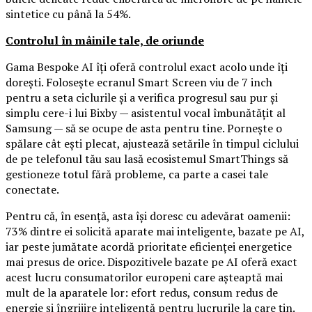
sintetice cu până la 54%.
Controlul în mâinile tale, de oriunde
Gama Bespoke AI îți oferă controlul exact acolo unde îți
dorești. Folosește ecranul Smart Screen viu de 7 inch
pentru a seta ciclurile și a verifica progresul sau pur și
simplu cere-i lui Bixby — asistentul vocal îmbunătățit al
Samsung — să se ocupe de asta pentru tine. Pornește o
spălare cât ești plecat, ajustează setările în timpul ciclului
de pe telefonul tău sau lasă ecosistemul SmartThings să
gestioneze totul fără probleme, ca parte a casei tale
conectate.
Pentru că, în esență, asta își doresc cu adevărat oamenii:
73% dintre ei solicită aparate mai inteligente, bazate pe AI,
iar peste jumătate acordă prioritate eficienței energetice
mai presus de orice. Dispozitivele bazate pe AI oferă exact
acest lucru consumatorilor europeni care așteaptă mai
mult de la aparatele lor: efort redus, consum redus de
energie și îngrijire inteligentă pentru lucrurile la care țin.