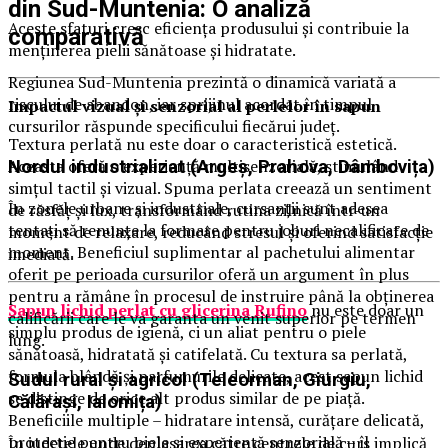
din Sud-Muntenia: O analiză
Aceste sfaturi cresc eficiența produsului și contribuie la
comparativă
menținerea pielii sănătoase și hidratate.
Regiunea Sud-Muntenia prezintă o dinamică variată a
riscului de abandon, iar sprijinul acordat în timpul
Impactul vizual și senzorial al perlelor în sapun
cursurilor răspunde specificului fiecărui județ.
Textura perlată nu este doar o caracteristică estetică.
Aceasta oferă o experiență multisenzorială, stimulând
Nordul industrializat (Argeș, Prahova, Dâmbovița)
simțul tactil și vizual. Spuma perlata creează un sentiment
În zonele urbane și industriale, cursanții sunt adesea
de răsfăț și lux, transformând rutina zilnică într-un
tentați să renunțe la formare pentru joburi necalificate de
moment de relaxare, reducând stresul și oferind satisfacție
moment. Beneficiul suplimentar al pachetului alimentar
imediată.
oferit pe perioada cursurilor oferă un argument în plus
pentru a rămâne în procesul de instruire până la obținerea
Sapun lichid perlat cu glicerina Rufino
nu este doar un
calificării care le va garanta un venit superior pe termen
simplu produs de igienă, ci un aliat pentru o piele
lung.
sănătoasă, hidratată și catifelată. Cu textura sa perlată,
formula blândă și parfumurile delicate, acest sapun lichid
Sudul rural și agricol (Teleorman, Giurgiu,
se distinge de orice alt produs similar de pe piață.
Călărași, Ialomița)
Beneficiile multiple – hidratare intensă, curățare delicată,
protecție pentru piele și experiență senzorială – îl
În județele unde deplasarea către centrele de curs implică