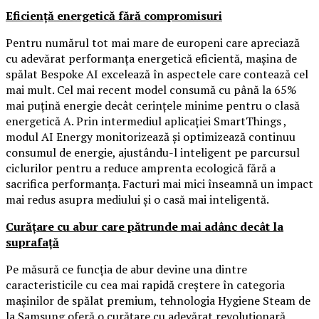
Eficiență energetică fără compromisuri
Pentru numărul tot mai mare de europeni care apreciază
cu adevărat performanța energetică eficientă, mașina de
spălat Bespoke AI excelează în aspectele care contează cel
mai mult. Cel mai recent model consumă cu până la 65%
mai puțină energie decât cerințele minime pentru o clasă
energetică A. Prin intermediul aplicației SmartThings ,
modul AI Energy monitorizează și optimizează continuu
consumul de energie, ajustându-l inteligent pe parcursul
ciclurilor pentru a reduce amprenta ecologică fără a
sacrifica performanța. Facturi mai mici înseamnă un impact
mai redus asupra mediului și o casă mai inteligentă.
Curățare cu abur care pătrunde mai adânc decât la
suprafață
Pe măsură ce funcția de abur devine una dintre
caracteristicile cu cea mai rapidă creștere în categoria
mașinilor de spălat premium, tehnologia Hygiene Steam de
la Samsung oferă o curățare cu adevărat revoluționară.