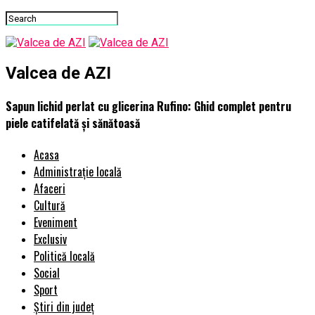
Valcea de AZI
Sapun lichid perlat cu glicerina Rufino: Ghid complet pentru
piele catifelată și sănătoasă
Acasa
Administrație locală
Afaceri
Cultură
Eveniment
Exclusiv
Politică locală
Social
Sport
Știri din județ