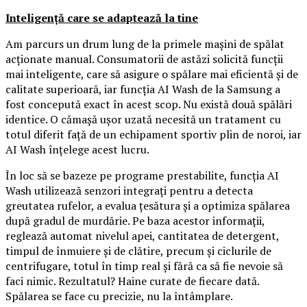
Inteligență care se adaptează la tine
Am parcurs un drum lung de la primele mașini de spălat
acționate manual. Consumatorii de astăzi solicită funcții
mai inteligente, care să asigure o spălare mai eficientă și de
calitate superioară, iar funcția AI Wash de la Samsung a
fost concepută exact în acest scop. Nu există două spălări
identice. O cămașă ușor uzată necesită un tratament cu
totul diferit față de un echipament sportiv plin de noroi, iar
AI Wash înțelege acest lucru.
În loc să se bazeze pe programe prestabilite, funcția AI
Wash utilizează senzori integrați pentru a detecta
greutatea rufelor, a evalua țesătura și a optimiza spălarea
după gradul de murdărie. Pe baza acestor informații,
reglează automat nivelul apei, cantitatea de detergent,
timpul de înmuiere și de clătire, precum și ciclurile de
centrifugare, totul în timp real și fără ca să fie nevoie să
faci nimic. Rezultatul? Haine curate de fiecare dată.
Spălarea se face cu precizie, nu la întâmplare.