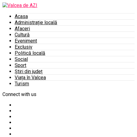
Acasa
Administrație locală
Afaceri
Cultură
Eveniment
Exclusiv
Politică locală
Social
Sport
Știri din județ
Viața în Valcea
Turism
Connect with us