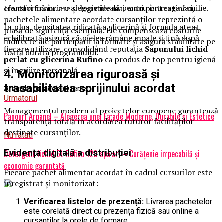
transformă într-o alegere ideală pentru întreaga familie.
eforturi financiare și logistice mai mari pentru tineri,
pachetele alimentare acordate cursanților reprezintă o
În plus, densitatea ridicată a glicerină și formula atent
plasă de siguranță esențială. Ele compensează costurile
echilibrată asigură că pielea rămâne moale și fină după
indirecte ale participării la formare și asigură stabilitate pe
fiecare utilizare, consolidând reputația
Sapunului lichid
toată durata programului.
perlat cu glicerina Rufino
ca produs de top pentru igienă
și îngrijire personală.
4. Monitorizarea riguroasă și
trasabilitatea sprijinului acordat
Articole pe aceiasi tema:
Urmatorul
Managementul modern al proiectelor europene garantează
Panouri Arpanel – Alegerea unei Fațade Moderne, Durabile și Estetice
transparență totală în acordarea tuturor facilităților
destinate cursanților.
Nu ratati
Evidența digitală a distribuției
Detergent lichid 5L Rufino 120 spalari – Curățenie impecabilă și
economie garantată
Fiecare pachet alimentar acordat în cadrul cursurilor este
înregistrat și monitorizat:
Verificarea listelor de prezență:
Livrarea pachetelor
este corelată direct cu prezența fizică sau online a
cursanților la orele de formare.