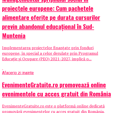
proiectele europene: Cum pachetele
alimentare oferite pe durata cursurilor
previn abandonul educațional în Sud-
Muntenia
Implementarea proiectelor finanțate prin fonduri
europene, în special a celor derulate prin Programul
Educație și Ocupare (PEO) 2021-2027, implică o...
Afaceri
o zi inainte
EvenimenteGratuite.ro promovează online
evenimentele cu acces gratuit din România
EvenimenteGratuite.ro este o platformă online dedicată
promovării evenimentelor cu acces gratuit din România,