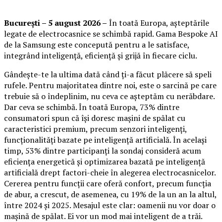
București – 5 august 2026 –
În toată Europa, așteptările
legate de electrocasnice se schimbă rapid. Gama Bespoke AI
de la Samsung este concepută pentru a le satisface,
integrând inteligență, eficiență și grijă în fiecare ciclu.
Gândește-te la ultima dată când ți-a făcut plăcere să speli
rufele. Pentru majoritatea dintre noi, este o sarcină pe care
trebuie să o îndeplinim, nu ceva ce așteptăm cu nerăbdare.
Dar ceva se schimbă. În toată Europa, 73% dintre
consumatori spun că își doresc mașini de spălat cu
caracteristici premium, precum senzori inteligenți,
funcționalități bazate pe inteligență artificială. În același
timp, 53% dintre participanți la sondaj consideră acum
eficiența energetică și optimizarea bazată pe inteligență
artificială drept factori-cheie în alegerea electrocasnicelor.
Cererea pentru funcții care oferă confort, precum funcția
de abur, a crescut, de asemenea, cu 19% de la un an la altul,
între 2024 și 2025. Mesajul este clar: oamenii nu vor doar o
mașină de spălat. Ei vor un mod mai inteligent de a trăi.