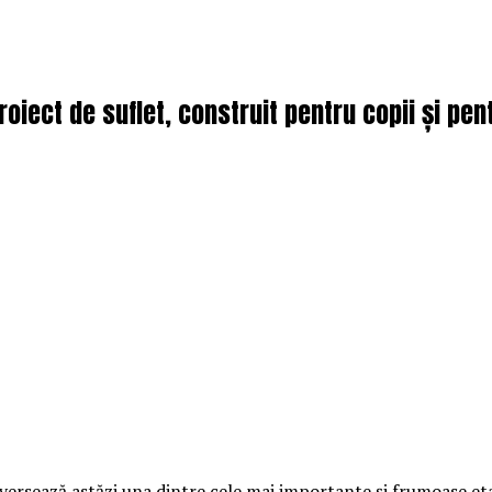
iect de suflet, construit pentru copii și pent
ersează astăzi una dintre cele mai importante și frumoase eta