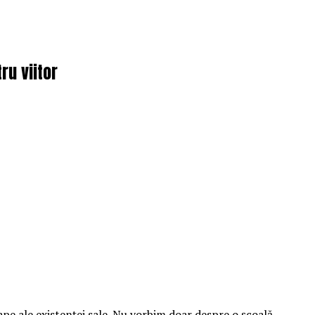
ru viitor
pe ale existenței sale. Nu vorbim doar despre o școală