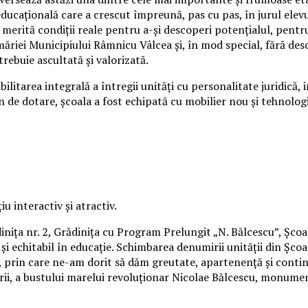
ducațională care a crescut împreună, pas cu pas, în jurul elevu
l merită condiții reale pentru a-și descoperi potențialul, pentr
imăriei Municipiului Râmnicu Vâlcea și, în mod special, fără des
trebuie ascultată și valorizată.
litarea integrală a întregii unități cu personalitate juridică, i
 de dotare, școala a fost echipată cu mobilier nou și tehnolog
 interactiv și atractiv.
dinița nr. 2, Grădinița cu Program Prelungit „N. Bălcescu”, Școa
t și echitabil în educație. Schimbarea denumirii unității din Șco
, prin care ne-am dorit să dăm greutate, apartenență și contin
oprii, a bustului marelui revoluționar Nicolae Bălcescu, monume