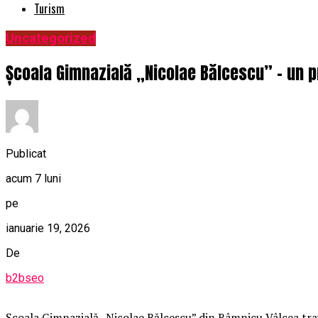
Turism
Uncategorized
Școala Gimnazială „Nicolae Bălcescu” – un pro
Publicat
acum 7 luni
pe
ianuarie 19, 2026
De
b2bseo
Școala Gimnazială „Nicolae Bălcescu” din Râmnicu Vâlcea trav