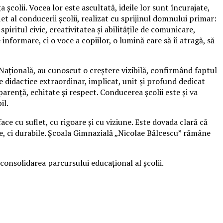
a școlii. Vocea lor este ascultată, ideile lor sunt încurajate,
et al conducerii școlii, realizat cu sprijinul domnului primar:
iritul civic, creativitatea și abilitățile de comunicare,
formare, ci o voce a copiilor, o lumină care să îi atragă, să
 Națională, au cunoscut o creștere vizibilă, confirmând faptul
 didactice extraordinar, implicat, unit și profund dedicat
arență, echitate și respect. Conducerea școlii este și va
il.
ce cu suflet, cu rigoare și cu viziune. Este dovada clară că
bile, ci durabile. Școala Gimnazială „Nicolae Bălcescu” rămâne
consolidarea parcursului educațional al școlii.