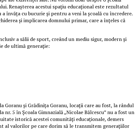
lui. Renașterea acestui spațiu educațional este rezultatul
u a învăța cu bucurie și pentru a veni la școală cu încredere.
chiderea și implicarea domnului primar, care a înțeles că
nclusiv a sălii de sport, creând un mediu sigur, modern și
ie de ultimă generație:
la Goranu și Grădinița Goranu, locații care au fost, la rândul
ala nr. 5 în Școala Gimnazială „Nicolae Bălcescu” nu a fost un
uitate istorică acestei comunități educaționale, demers
nt al valorilor pe care dorim să le transmitem generațiilor