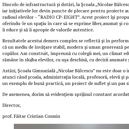
Dincolo de infrastructură și dotări, la Școala „Nicolae Bălcescu
iar inițiativele lor devin puncte de plecare pentru proiecte au
radioul elevilor – “RADIO CP-EIGHT”. Acest proiect își propune 
oferindu-le un spațiu în care să se exprime liber,asumat și c
îi educe și să îi apropie de valorile autentice.
Rezultatele acestui demers complex se reflectă și în performa
că un mediu de învățare stabil, modern și uman generează per
copiilor. Am construit, împreună cu colegii mei, un climat educ
rămâne în slujba elevilor, cu ușa deschisă, cu decizii asumate 
Astăzi, Școala Gimnazială „Nicolae Bălcescu” nu este doar o ins
atunci când școala, administrația locală, profesorii, elevii și
un exemplu de bună practică, un proiect de suflet și un pas s
De asemenea, dorim să evidențiem sprijinul constant acordat d
Director,
prof. Făitar Cristian Cosmin