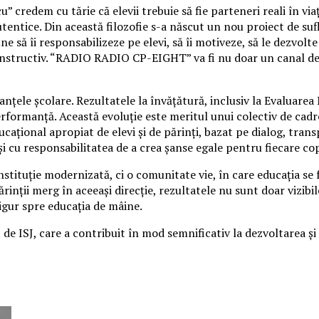
” credem cu tărie că elevii trebuie să fie parteneri reali în viaț
tentice. Din această filozofie s-a născut un nou proiect de sufl
să îi responsabilizeze pe elevi, să îi motiveze, să le dezvolte sp
onstructiv. “RADIO RADIO CP-EIGHT” va fi nu doar un canal de in
nțele școlare. Rezultatele la învățătură, inclusiv la Evaluarea
formanță. Această evoluție este meritul unui colectiv de cadre
ațional apropiat de elevi și de părinți, bazat pe dialog, transp
și cu responsabilitatea de a crea șanse egale pentru fiecare cop
tituție modernizată, ci o comunitate vie, în care educația se fa
 părinții merg în aceeași direcție, rezultatele nu sunt doar vizi
igur spre educația de mâine.
e ISJ, care a contribuit în mod semnificativ la dezvoltarea și 