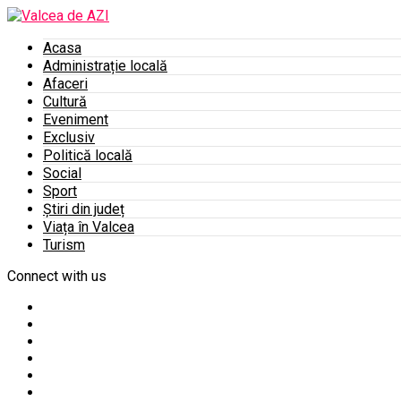
Acasa
Administrație locală
Afaceri
Cultură
Eveniment
Exclusiv
Politică locală
Social
Sport
Știri din județ
Viața în Valcea
Turism
Connect with us