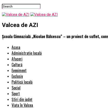
Valcea de AZI
Școala Gimnazială „Nicolae Bălcescu” – un proiect de suflet, cons
Acasa
Administrație locală
Afaceri
Cultură
Eveniment
Exclusiv
Politică locală
Social
Sport
Știri din județ
Viața în Valcea