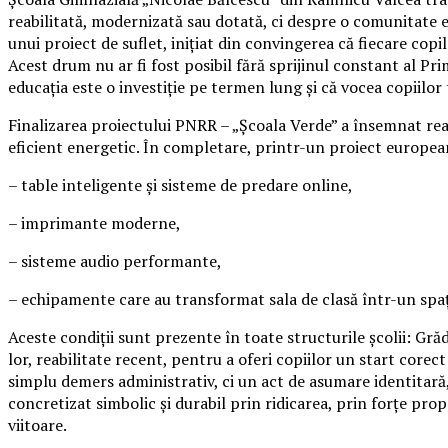
reabilitată, modernizată sau dotată, ci despre o comunitate e
unui proiect de suflet, inițiat din convingerea că fiecare copi
Acest drum nu ar fi fost posibil fără sprijinul constant al Pr
educația este o investiție pe termen lung și că vocea copiilor 
Finalizarea proiectului PNRR – „Școala Verde” a însemnat reabi
eficient energetic. În completare, printr-un proiect european
– table inteligente și sisteme de predare online,
– imprimante moderne,
– sisteme audio performante,
– echipamente care au transformat sala de clasă într-un spațiu
Aceste condiții sunt prezente în toate structurile școlii: Gră
lor, reabilitate recent, pentru a oferi copiilor un start corec
simplu demers administrativ, ci un act de asumare identitară
concretizat simbolic și durabil prin ridicarea, prin forțe pr
viitoare.