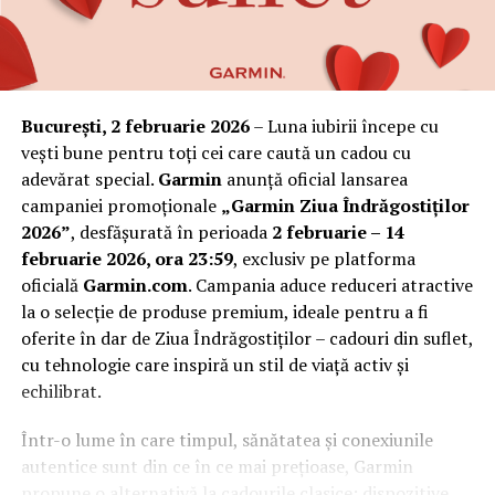
București, 2 februarie 2026
– Luna iubirii începe cu
vești bune pentru toți cei care caută un cadou cu
adevărat special.
Garmin
anunță oficial lansarea
campaniei promoționale
„Garmin Ziua Îndrăgostiților
2026”
, desfășurată în perioada
2 februarie – 14
februarie 2026, ora 23:59
, exclusiv pe platforma
oficială
Garmin.com
. Campania aduce reduceri atractive
la o selecție de produse premium, ideale pentru a fi
oferite în dar de Ziua Îndrăgostiților – cadouri din suflet,
cu tehnologie care inspiră un stil de viață activ și
echilibrat.
Într-o lume în care timpul, sănătatea și conexiunile
autentice sunt din ce în ce mai prețioase, Garmin
propune o alternativă la cadourile clasice: dispozitive