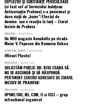
factori precum condițiile meteo sau ciclul menstrual,
EXPLOZIVI ŞI SUBSTANŢE PERICULOASE
(si fost sef al Serviciului Judeţean
HONOR Watch 6 poate sugera perioade de odihnă,
Anticorupţie Prahova) s-a pensionat și
activitate fizică sau exerciții de respirație, pentru
duce viață de „boier”/Efectul de
susținerea unei rutine mai echilibrate.
domino sau o reacție în lanț – Ziarul
Incisiv de Prahova
Astfel, funcțiile avansate de monitorizare sportivă sunt
completate de instrumente dedicate sănătății și stării de
AFACERI
acum 8 ani
Un NOU magazin Annabella pe strada
bine, pentru o experiență care continuă și dincolo de
Maior V. Popescu din Ramnicu Valcea
antrenament.
ȘTIRI DIN JUDEȚ
acum 6 ani
#Reset Plastic!
Disponibilitate
EXCLUSIV
acum 7 ani
HONOR Watch 6 este disponibil în România în
SOLICITĂM PUBLIC DR. KISS CSABA SĂ
variantele de culoare Twilight Brown și Shadow Black, la
NU SE ASCUNDĂ ȘI SĂ RĂSPUNDĂ
PERTINENT CERERII ADRESATE DE ZIARUL
prețurile recomandate de 1.199 lei, respectiv 1.099 lei
INCISIV DE PRAHOVA!
iar până pe 31 august acesta vine cu o reducere de 100
de lei la toți partenerii oficiali HONOR.
EXCLUSIV
acum 8 ani
OPINIE/SRI, MJ, CSM, IJ si ICCJ – grup
infracțional organizat
Mai multe informații despre HONOR Watch 6 sunt
disponibile pe pagina oficială a produsului: