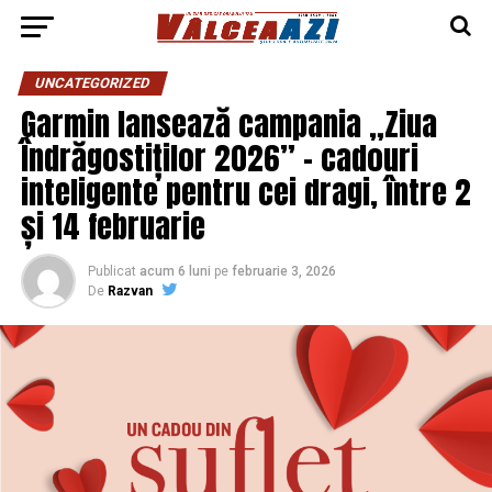
UNCATEGORIZED
Garmin lansează campania „Ziua
Îndrăgostiților 2026” – cadouri
inteligente pentru cei dragi, între 2
și 14 februarie
Publicat
acum 6 luni
pe
februarie 3, 2026
De
Razvan