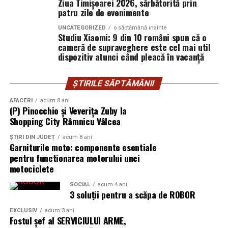
Ziua Timișoarei 2026, sărbătorită prin
funcția Water-Touch Control, care menține ecranul
patru zile de evenimente
receptiv chiar și atunci când utilizatorul are mâinile ude
sau folosește ceasul în ploaie, facilitând interacțiunea în
UNCATEGORIZED
o săptămână inainte
Studiu Xiaomi: 9 din 10 români spun că o
mai multe scenarii de utilizare.
cameră de supraveghere este cel mai util
dispozitiv atunci când pleacă în vacanță
Mai mult decât un partener pentru sport
ȘTIRILE SĂPTĂMÂNII
Dincolo de funcțiile dedicate antrenamentelor, HONOR
Watch 6 este conceput pentru utilizarea de zi cu zi,
AFACERI
acum 8 ani
având o autonomie de până la 35 de zile. Într-o
(P) Pinocchio și Veverița Zuby la
Shopping City Râmnicu Vâlcea
categorie în care autonomia medie este de 5–7 zile,
potrivit Intel Market Research², această performanță
ȘTIRI DIN JUDEȚ
acum 8 ani
reduce frecvența încărcărilor și permite monitorizarea
Garniturile moto: componente esentiale
pentru functionarea motorului unei
pe perioade mai lungi, cu mai puține întreruperi.
motociclete
Ceasul oferă și o analiză detaliată a nivelului de energie
SOCIAL
acum 4 ani
al organismului, pe baza unor indicatori precum ritmul
3 soluții pentru a scăpa de ROBOR
cardiac, variabilitatea ritmului cardiac (HRV), somnul și
EXCLUSIV
acum 3 ani
nivelul de stres. Luând în calcul aceste date, dar și
Fostul șef al SERVICIULUI ARME,