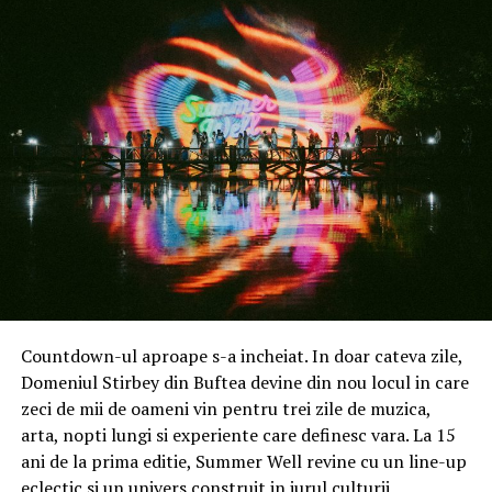
Prețul afișat pentru produsele eligibile reprezintă prețul
final promoțional, iar valoarea reducerii este evidențiată
prin compararea acestuia cu prețul anterior, afișat
barat. Produsele care nu sunt marcate cu bannerul
„OFERTĂ SPECIALĂ” și nu au preț barat nu fac parte din
promoția de Ziua Îndrăgostiților 2026.
Este important de menționat că
promoțiile sunt
valabile exclusiv pentru vânzările realizate direct de
Garmin, pe Garmin.com
, și nu se aplică produselor
Garmin comercializate de alți retaileri sau distribuitori.
De asemenea,
ofertele sunt valabile doar pentru
modelele și culorile selectate
, în funcție de
Countdown-ul aproape s-a incheiat. In doar cateva zile,
disponibilitatea fiecărui produs.
Domeniul Stirbey din Buftea devine din nou locul in care
zeci de mii de oameni vin pentru trei zile de muzica,
arta, nopti lungi si experiente care definesc vara. La 15
Cadouri personalizate, în stil Garmin
ani de la prima editie, Summer Well revine cu un line-up
eclectic si un univers construit in jurul culturii
Un element distinctiv al campaniei „Garmin Ziua