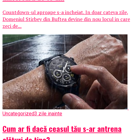
Countdown-ul aproape s-a incheiat. In doar cateva zile,
Domeniul Stirbey din Buftea devine din nou locul in care
zeci de...
Uncategorized
3 zile inainte
Cum ar fi dacă ceasul tău s-ar antrena
alături de tine?