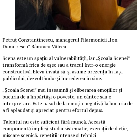
Petruț Constantinescu, managerul Filarmonicii „Ion
Dumitrescu” Râmnicu Vâlcea
Scena este un spațiu al vulnerabilității, iar „Școala Scenei”
transformă frica de eșec sau a tracul într-o energie
constructivă. Elevii învață să-și asume prezența în fața
publicului, dezvoltându-și încrederea în sine.
„Școala Scenei” mai înseamnă și eliberarea emoțiilor și
bucuria de a împărtăși o poveste, un cântec sau o
interpretare. Este pasul de la emoția negativă la bucuria de
a fi aplaudat și apreciat pentru efortul depus.
Talentul nu este suficient fără muncă. Această
componentă implică studiu sistematic, exerciții de dicție,
mișcare scenică, repetiții intense și tehnici