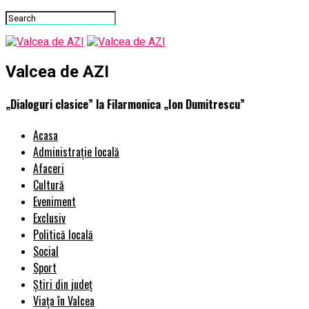
Valcea de AZI
„Dialoguri clasice” la Filarmonica „Ion Dumitrescu”
Acasa
Administrație locală
Afaceri
Cultură
Eveniment
Exclusiv
Politică locală
Social
Sport
Știri din județ
Viața în Valcea