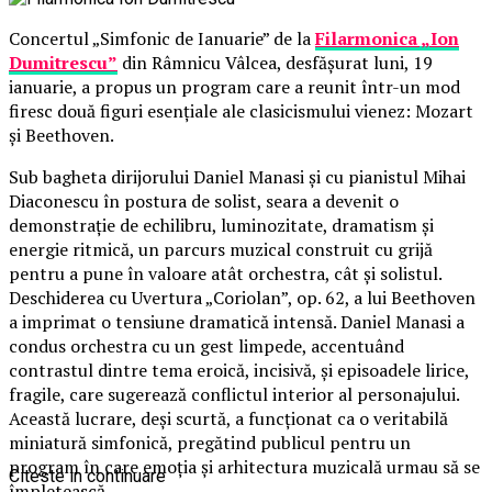
Concertul „Simfonic de Ianuarie” de la
Filarmonica „Ion
Dumitrescu”
din Râmnicu Vâlcea, desfășurat luni, 19
ianuarie, a propus un program care a reunit într-un mod
firesc două figuri esențiale ale clasicismului vienez: Mozart
și Beethoven.
Sub bagheta dirijorului Daniel Manasi și cu pianistul Mihai
Diaconescu în postura de solist, seara a devenit o
demonstrație de echilibru, luminozitate, dramatism și
energie ritmică, un parcurs muzical construit cu grijă
pentru a pune în valoare atât orchestra, cât și solistul.
Deschiderea cu Uvertura „Coriolan”, op. 62, a lui Beethoven
a imprimat o tensiune dramatică intensă. Daniel Manasi a
condus orchestra cu un gest limpede, accentuând
contrastul dintre tema eroică, incisivă, și episoadele lirice,
fragile, care sugerează conflictul interior al personajului.
Această lucrare, deși scurtă, a funcționat ca o veritabilă
miniatură simfonică, pregătind publicul pentru un
program în care emoția și arhitectura muzicală urmau să se
Citeste in continuare
împletească.