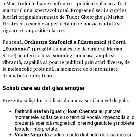
a Maestrului în haine simfonice -, publicul vâlcean a fost
martorul unui spectacol total. Programul serii a cuprins
lucrări originale semnate de Tudor Gheorghe și Marius
Hristescu, o simbioză perfectă între poezia cântată și
rigoarea compoziției clasice.
Pe scenă,
Orchestra Simfonică a Filarmonicii
și
Corul
„Euphonia”
(pregătit cu măiestrie de dirijorul Marian
Stroe) au oferit o bază sonoră grandioasă, amplă și
vibrantă, capabilă să poarte publicul prin stări diverse, de
la melancolie profundă la momente de o intensitate
dramatică copleșitoare.
Soliști care au dat glas emoției
Prezența soliștilor a ridicat dinamica serii la nivel de gală:
Baritonii
Ștefan Ignat
și
Ioan Cherata
au punctat
momentele solistice cu o tehnică vocală impecabilă și o
prezență scenică magnetică, oferind greutate și noblețe
textelor interpretate.
Vitalie Negruță
a adus o notă distinctă de dinamică și