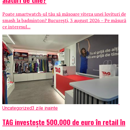
Poate smartwatch-ul tău să măsoare viteza unei lovituri de
smash la badminton? București, 3 august 2026 – Pe măsură
ce interesul...
Uncategorized
3 zile inainte
TAG investește 500.000 de euro în retail în