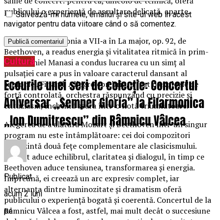
sălile de concert: pentru că, dincolo de tehnică, oferă
publicului o experiență de ascultare delicată, aparte.
Salvează-mi numele, emailul și site-ul web în acest
navigator pentru data viitoare când o să comentez.
După pauză, Simfonia a VII‑a în La major, op. 92, de
Beethoven, a readus energia și vitalitatea ritmică în prim-
Cultură
plan. Daniel Manasi a condus lucrarea cu un simț al
pulsației care a pus în valoare caracterul dansant al
Ecourile unei seri de colecție: Concertul
simfoniei. Finalul, Allegro con brio, a fost o explozie de
forță controlată, orchestra răspunzând cu precizie și
Aniversar „Semper Gloria” la Filarmonica
entuziasm, încheind seara într-o notă triumfătoare.
„Ion Dumitrescu” din Râmnicu Vâlcea
Alegerea de a alătura Mozart și Beethoven într-un singur
program nu este întâmplătoare: cei doi compozitori
reprezintă două fețe complementare ale clasicismului.
Mozart aduce echilibrul, claritatea și dialogul, în timp ce
Beethoven aduce tensiunea, transformarea și energia.
Publicat
Împreună, ei creează un arc expresiv complet, iar
alternanța dintre luminozitate și dramatism oferă
acum 2 luni
publicului o experiență bogată și coerentă. Concertul de la
Râmnicu Vâlcea a fost, astfel, mai mult decât o succesiune
pe