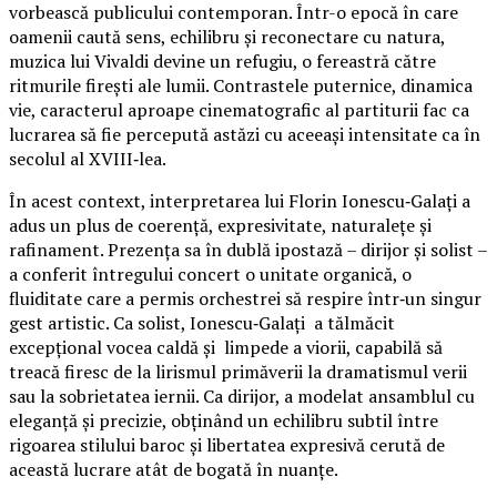
vorbească publicului contemporan. Într-o epocă în care
oamenii caută sens, echilibru și reconectare cu natura,
muzica lui Vivaldi devine un refugiu, o fereastră către
ritmurile firești ale lumii. Contrastele puternice, dinamica
vie, caracterul aproape cinematografic al partiturii fac ca
lucrarea să fie percepută astăzi cu aceeași intensitate ca în
secolul al XVIII‑lea.
În acest context, interpretarea lui Florin Ionescu‑Galați a
adus un plus de coerență, expresivitate, naturalețe și
rafinament. Prezența sa în dublă ipostază – dirijor și solist –
a conferit întregului concert o unitate organică, o
fluiditate care a permis orchestrei să respire într‑un singur
gest artistic. Ca solist, Ionescu‑Galați a tălmăcit
excepțional vocea caldă și limpede a viorii, capabilă să
treacă firesc de la lirismul primăverii la dramatismul verii
sau la sobrietatea iernii. Ca dirijor, a modelat ansamblul cu
eleganță și precizie, obținând un echilibru subtil între
rigoarea stilului baroc și libertatea expresivă cerută de
această lucrare atât de bogată în nuanțe.