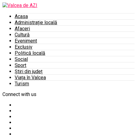
Acasa
Administrație locală
Afaceri
Cultură
Eveniment
Exclusiv
Politică locală
Social
Sport
Știri din județ
Viața în Valcea
Turism
Connect with us