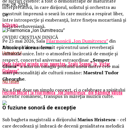
de lucrări celebre: a fost o demonstrație de maturitate
mai 28, 2026
interpretativă, în care dirijorul, solistul și orchestra au
construit împreună o seară în care muzica a respirat liber,
De
între introspecție și exuberanță, între finețea mozartiană și
b2bseo
forța beethoveniană.
OVIDIU CRISTIAN DINICĂ
Pe 25 mai 2026, Sala
Filarmonicii „Ion Dumitrescu”
din
Râmnicu Vâlcea a devenit epicentrul unei reverberații
Articole pe aceiasi tema:
culturale unice. Într-o atmosferă încărcată de emoție și
Urmatorul
respect, concertul aniversar extraordinar
„Semper
Unde talentul prinde aripi: povestea „Școlii Scenei” la „Victor
Gloria”
a adus un omagiu profund uneia dintre cele mai
Giuleanu”
mari personalități ale culturii române:
Maestrul Tudor
Gheorghe
.
Nu ratati
Nu a fost doar un simplu concert, ci o celebrare a spiritului
Festival Mozart la Filarmonica „Ion Dumitrescu” din Râmnicu Vâlcea
autentic românesc, transpus în măreția muzicii culte.
O fuziune sonoră de excepție
Sub bagheta magistrală a dirijorului
Marius Hristescu
– cel
care decodează și îmbracă de decenii genialitatea melodică