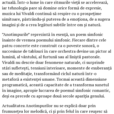
actuală. Într-o lume în care ritmurile vieții se accelerează,
iar tehnologia pare să domine orice formă de expresie,
muzica lui Vivaldi continuă să respire cu o prospețime
uimitoare, păstrându‑și puterea de a emoționa, de a sugera
imagini și de a crea legături subtile între om și natură.
”Anotimpurile” reprezintă în esență, un poem simfonic
înainte de vremea poemului simfonic. Fiecare dintre cele
patru concerte este construit ca o poveste sonoră, o
succesiune de tablouri în care orchestra devine un pictor al
luminii, al vântului, al furtunii sau al liniștii pastorale.
Vivaldi nu descrie doar fenomene naturale, ci surprinde
stări sufletești, tensiuni interioare, momente de exuberanță
sau de meditație, transformând ciclul naturii într-o
metaforă a existenței umane. Tocmai această dimensiune
programatică, această capacitate de a transforma sunetul
în imagine, apropie lucrarea de poemul simfonic romantic,
deși ea precede cu aproape două secole apariția genului.
Actualitatea Anotimpurilor nu se explică doar prin
frumusețea lor melodică, ci și prin felul în care reușesc să