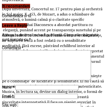
Iti recomandam
După unvertură, Concertul nr. 17 pentru pian și orchestră
în Sol major, K. 453, de Mozart, a adus o schimbare de
Comenteaza si tu
atmosferă, o lumină calmă și o claritate specific
mozartiană. Mihai Diaconescu a abordat partitura cu
Leave a Reply
eleganță, punând accent pe transparența sunetului și pe
dialogul subtil cu orchestra. Frazarea sa a avut naturalețe,
Adresa ta de email nu va fi publicată.
Câmpurile obligatorii
sunt marcate cu
*
iar mișcarea lentă a fost redată cu o sensibilitate
meditativă, fără excese, păstrând echilibrul interior al
Comentariu
*
muzicii. Finalul, cu variațiile sale jucăușe, a fost interpretat
cu o lejeritate care a cucerit publicul, iar acompaniamentul
orchestral, atent și flexibil, a completat perfect discursul
solistic.
Arta interpretativă a lui Mihai Diaconescu se construiește
pe o combinație de luciditate și sensibilitate. El nu caută să
impresioneze prin forță, ci să convingă prin autenticitate.
Nume
*
Muzica, în lectura sa, devine un dialog interior, o formă de
Email
*
confesiune discretă, dar profundă. Tocmai această
sinceritate interpretativă îl face un pianist apreciat în
Site web