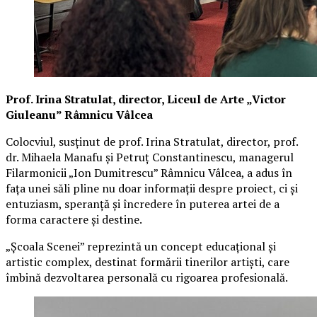
Prof. Irina Stratulat, director, Liceul de Arte „Victor
Giuleanu” Râmnicu Vâlcea
Colocviul, susținut de prof. Irina Stratulat, director, prof.
dr. Mihaela Manafu și Petruț Constantinescu, managerul
Filarmonicii „Ion Dumitrescu” Râmnicu Vâlcea, a adus în
fața unei săli pline nu doar informații despre proiect, ci și
entuziasm, speranță și încredere în puterea artei de a
forma caractere și destine.
„Școala Scenei” reprezintă un concept educațional și
artistic complex, destinat formării tinerilor artiști, care
îmbină dezvoltarea personală cu rigoarea profesională.