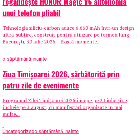
regândește HONOR Magic V6 autonomia
unui telefon pliabil
Tehnologia siliciu-carbon aduce 6.660 mAh într-un design
ultra-subțire, construit pentru utilizare pe termen lung
București, 30 iulie 2026 – Există momente...
o săptămână inainte
Ziua Timișoarei 2026, sărbătorită prin
patru zile de evenimente
Programul Zilei Timișoarei 2026 începe pe 31 iulie și se
încheie pe 3 august, cu manifestări organizate în mai
multe...
Uncategorized
o săptămână inainte