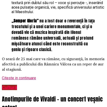
textură prin dublul său rol – voce și percuție -, inserând
acea pulsație organică, vie, specifică universului artistic
al Maestrului.
„Semper Gloria”
nu a fost doar o reverență în fața
trecutului și a unei cariere monumentale, ci și o
dovadă vie că muzica inspirată din filonul
românesc rămâne universală, actuală și profund
mișcătoare atunci când este reconstruită cu
geniu și rigoare clasică.
O seară de 25 mai care va rămâne, cu siguranță, în memoria
afectivă a publicului din Râmnicu Vâlcea ca un reper de aur
al stagiunii.
Citeste in continuare
Cultură
Anotimpurile de Vivaldi – un concert veșnic