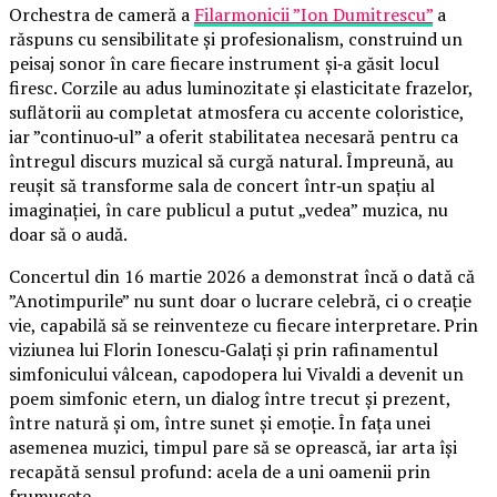
Orchestra de cameră a
Filarmonicii ”Ion Dumitrescu”
a
răspuns cu sensibilitate și profesionalism, construind un
peisaj sonor în care fiecare instrument și‑a găsit locul
firesc. Corzile au adus luminozitate și elasticitate frazelor,
suflătorii au completat atmosfera cu accente coloristice,
iar ”continuo‑ul” a oferit stabilitatea necesară pentru ca
întregul discurs muzical să curgă natural. Împreună, au
reușit să transforme sala de concert într‑un spațiu al
imaginației, în care publicul a putut „vedea” muzica, nu
doar să o audă.
Concertul din 16 martie 2026 a demonstrat încă o dată că
”Anotimpurile” nu sunt doar o lucrare celebră, ci o creație
vie, capabilă să se reinventeze cu fiecare interpretare. Prin
viziunea lui Florin Ionescu‑Galați și prin rafinamentul
simfonicului vâlcean, capodopera lui Vivaldi a devenit un
poem simfonic etern, un dialog între trecut și prezent,
între natură și om, între sunet și emoție. În fața unei
asemenea muzici, timpul pare să se oprească, iar arta își
recapătă sensul profund: acela de a uni oamenii prin
frumusețe.