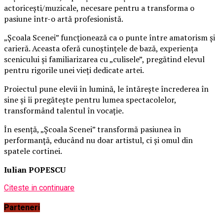
actoricești/muzicale, necesare pentru a transforma o
pasiune într-o artă profesionistă.
„Școala Scenei” funcționează ca o punte între amatorism și
carieră. Aceasta oferă cunoștințele de bază, experiența
scenicului și familiarizarea cu „culisele”, pregătind elevul
pentru rigorile unei vieți dedicate artei.
Proiectul pune elevii în lumină, le întărește încrederea în
sine și îi pregătește pentru lumea spectacolelor,
transformând talentul în vocație.
În esență, „Școala Scenei” transformă pasiunea în
performanță, educând nu doar artistul, ci și omul din
spatele cortinei.
Iulian POPESCU
Citeste in continuare
Parteneri