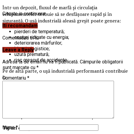
Într-un depozit, fluxul de marfă și circulația
echipamentelor trebuie să se desfășoare rapid și în
Citeste in continuare
siguranță. O ușă industrială aleasă greșit poate genera:
Iti recomandam
pierderi de temperatură;
costuri ridicate cu energia;
Comenteaza si tu
deteriorarea mărfurilor;
blocaje logistice;
Leave a Reply
uzură prematură;
risc crescut de accidente.
Adresa ta de email nu va fi publicată.
Câmpurile obligatorii
sunt marcate cu
*
Pe de altă parte, o ușă industrială performantă contribuie
la:
Comentariu
*
eficientizarea activității;
menținerea temperaturii controlate;
protecția produselor;
optimizarea traficului intern;
reducerea costurilor de mentenanță;
respectarea standardelor industriale și sanitare.
Tipuri de uși industriale pentru depozite
Nume
*