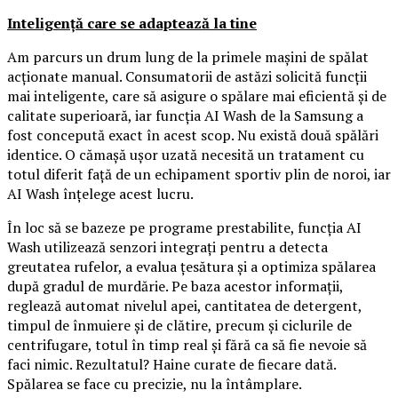
Inteligență care se adaptează la tine
Am parcurs un drum lung de la primele mașini de spălat
acționate manual. Consumatorii de astăzi solicită funcții
mai inteligente, care să asigure o spălare mai eficientă și de
calitate superioară, iar funcția AI Wash de la Samsung a
fost concepută exact în acest scop. Nu există două spălări
identice. O cămașă ușor uzată necesită un tratament cu
totul diferit față de un echipament sportiv plin de noroi, iar
AI Wash înțelege acest lucru.
În loc să se bazeze pe programe prestabilite, funcția AI
Wash utilizează senzori integrați pentru a detecta
greutatea rufelor, a evalua țesătura și a optimiza spălarea
după gradul de murdărie. Pe baza acestor informații,
reglează automat nivelul apei, cantitatea de detergent,
timpul de înmuiere și de clătire, precum și ciclurile de
centrifugare, totul în timp real și fără ca să fie nevoie să
faci nimic. Rezultatul? Haine curate de fiecare dată.
Spălarea se face cu precizie, nu la întâmplare.