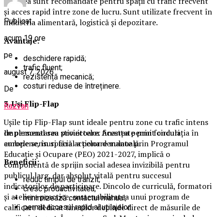
Acestea sunt recomandate pentru spații cu trafic frecvent
și acces rapid între zone de lucru. Sunt utilizate frecvent în
Publicat
industria alimentară, logistică și depozitare.
acum 19 ore
Avantaje:
pe
deschidere rapidă;
trafic fluent;
august 7, 2026
rezistență mecanică;
costuri reduse de întreținere.
De
3. Uși Flip-Flap
Razvan
Ușile tip Flip-Flap sunt ideale pentru zone cu trafic intens
Implementarea proiectelor finanțate prin fonduri
de personal sau stivuitoare. Acestea permit circulația în
europene, în special a celor derulate prin Programul
ambele sensuri fără acționare manuală.
Educație și Ocupare (PEO) 2021-2027, implică o
Beneficii:
componentă de sprijin social adesea invizibilă pentru
publicul larg, dar absolut vitală pentru succesul
reduc timpul de tranzit;
indicatorilor de participare. Dincolo de curriculă, formatori
cresc productivitatea;
și ateliere practice, sustenabilitatea unui program de
minimizează contactul manual;
calificare dedicat tinerilor depinde direct de măsurile de
permit accesul rapid al utilajelor.