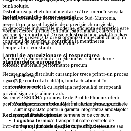
bună soluție.
Distribuirea pachetelor alimentare către tinerii înscriși la
Izolația termică – factor esențial
cursuri, diseminați în întreaga regiune Sud-Muntenia,
necesită un aparat logistic de o precizie chirurgicală.
În depozitele industriale moderne, eficiența energetică este
Vorbim despre un flux continuu, săptămânal, calibrat în
extrem de importantă. O ușă industrială bine izolată reduce
funcție de prezența la ore și organizat impecabil chiar și în
consumul de energie și contribuie la menținerea
perioadele de caniculă din luna iulie.
temperaturii constante.
Lanțul de aprovizionare și respectarea
Panourile termoizolante și ușile industriale moderne
standardelor europene
folosesc materiale performante precum:
Fiecare pachet distribuit cursanților trece printr-un proces
poliuretan;
riguros de control al calității, fiind achiziționat în
PIR;
conformitate strictă cu legislația națională și europeană
vată minerală.
privind siguranța alimentară:
Sistemele BRUCHA promovate de Profile Phoenix oferă
performanțe excelente de izolare și eficiență energetică.
Verificarea conformității:
Înainte de livrare, produsele
sunt inspectate pentru a garanta integritatea ambalajelor
Rezistența la trafic intens
și valabilitatea optimă a termenelor de consum.
Logistica termică:
Transportul către centrele de
Într-un depozit industrial, ușile sunt utilizate de sute sau
formare și punctele de distribuție din județe se