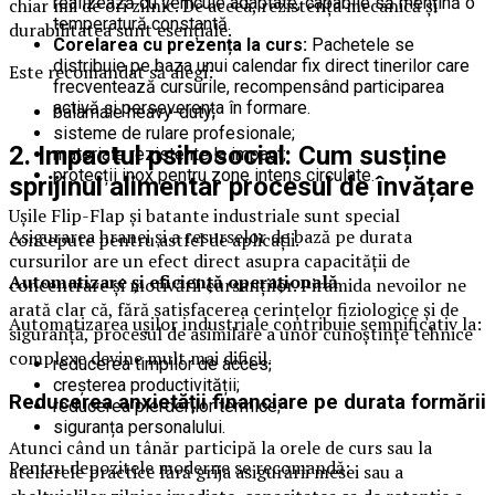
realizează cu vehicule adaptate, capabile să mențină o
chiar mii de ori zilnic. De aceea, rezistența mecanică și
temperatură constantă.
durabilitatea sunt esențiale.
Corelarea cu prezența la curs:
Pachetele se
distribuie pe baza unui calendar fix direct tinerilor care
Este recomandat să alegi:
frecventează cursurile, recompensând participarea
activă și perseverența în formare.
balamale heavy-duty;
sisteme de rulare profesionale;
2. Impactul psihosocial: Cum susține
materiale rezistente la impact;
protecții inox pentru zone intens circulate.
sprijinul alimentar procesul de învățare
Ușile Flip-Flap și batante industriale sunt special
Asigurarea hranei și a resurselor de bază pe durata
concepute pentru astfel de aplicații.
cursurilor are un efect direct asupra capacității de
Automatizare și eficiență operațională
concentrare și motivării cursanților. Piramida nevoilor ne
arată clar că, fără satisfacerea cerințelor fiziologice și de
Automatizarea ușilor industriale contribuie semnificativ la:
siguranță, procesul de asimilare a unor cunoștințe tehnice
complexe devine mult mai dificil.
reducerea timpilor de acces;
creșterea productivității;
Reducerea anxietății financiare pe durata formării
reducerea pierderilor termice;
siguranța personalului.
Atunci când un tânăr participă la orele de curs sau la
Pentru depozitele moderne se recomandă:
atelierele practice fără grija asigurării mesei sau a