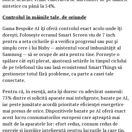
sintetice cu până la 54%.
Controlul în mâinile tale, de oriunde
Gama Bespoke AI îți oferă controlul exact acolo unde îți
dorești. Folosește ecranul Smart Screen viu de 7 inch
pentru a seta ciclurile și a verifica progresul sau pur și
simplu cere-i lui Bixby — asistentul vocal îmbunătățit al
Samsung — să se ocupe de asta pentru tine. Pornește o
spălare cât ești plecat, ajustează setările în timpul ciclului
de pe telefonul tău sau lasă ecosistemul SmartThings să
gestioneze totul fără probleme, ca parte a casei tale
conectate.
Pentru că, în esență, asta își doresc cu adevărat oamenii:
73% dintre ei solicită aparate mai inteligente, bazate pe AI,
iar peste jumătate acordă prioritate eficienței energetice
mai presus de orice. Dispozitivele bazate pe AI oferă exact
acest lucru consumatorilor europeni care așteaptă mai
mult de la aparatele lor: efort redus, consum redus de
energie și îngrijire inteligentă pentru lucrurile la care țin.