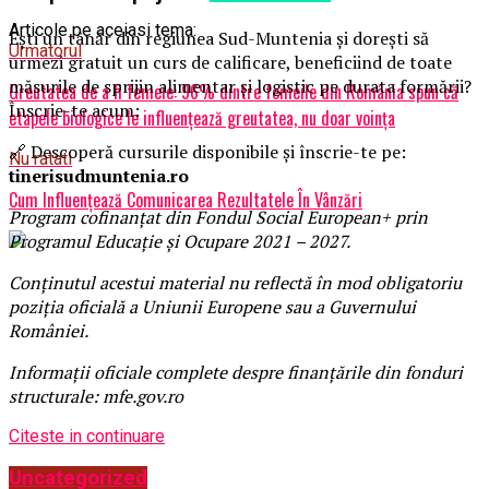
Articole pe aceiasi tema:
Ești un tânăr din regiunea Sud-Muntenia și dorești să
Urmatorul
urmezi gratuit un curs de calificare, beneficiind de toate
măsurile de sprijin alimentar și logistic pe durata formării?
Greutatea de a fi femeie: 96% dintre femeile din România spun că
Înscrie-te acum:
etapele biologice le influențează greutatea, nu doar voința
🔗 Descoperă cursurile disponibile și înscrie-te pe:
Nu ratati
tinerisudmuntenia.ro
Cum Influențează Comunicarea Rezultatele În Vânzări
Program cofinanțat din Fondul Social European+ prin
Programul Educație și Ocupare 2021 – 2027.
Conținutul acestui material nu reflectă în mod obligatoriu
poziția oficială a Uniunii Europene sau a Guvernului
României.
Informații oficiale complete despre finanțările din fonduri
structurale: mfe.gov.ro
Citeste in continuare
Uncategorized