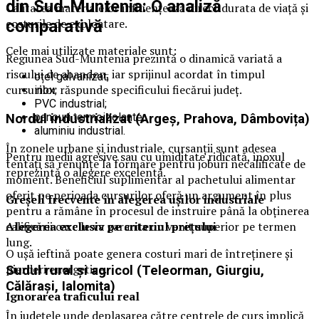
din Sud-Muntenia: O analiză
Calitatea materialelor influențează direct durata de viață și
costurile de exploatare.
comparativă
Cele mai utilizate materiale sunt:
Regiunea Sud-Muntenia prezintă o dinamică variată a
riscului de abandon, iar sprijinul acordat în timpul
oțel galvanizat;
cursurilor răspunde specificului fiecărui județ.
inox;
PVC industrial;
panouri termoizolante;
Nordul industrializat (Argeș, Prahova, Dâmbovița)
aluminiu industrial.
În zonele urbane și industriale, cursanții sunt adesea
Pentru medii agresive sau cu umiditate ridicată, inoxul
tentați să renunțe la formare pentru joburi necalificate de
reprezintă o alegere excelentă.
moment. Beneficiul suplimentar al pachetului alimentar
oferit pe perioada cursurilor oferă un argument în plus
Greșeli frecvente în alegerea ușilor industriale
pentru a rămâne în procesul de instruire până la obținerea
calificării care le va garanta un venit superior pe termen
Alegerea exclusiv pe criteriul prețului
lung.
O ușă ieftină poate genera costuri mari de întreținere și
pierderi energetice.
Sudul rural și agricol (Teleorman, Giurgiu,
Călărași, Ialomița)
Ignorarea traficului real
În județele unde deplasarea către centrele de curs implică