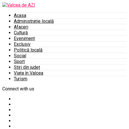
Acasa
Administrație locală
Afaceri
Cultură
Eveniment
Exclusiv
Politică locală
Social
Sport
Știri din județ
Viața în Valcea
Turism
Connect with us