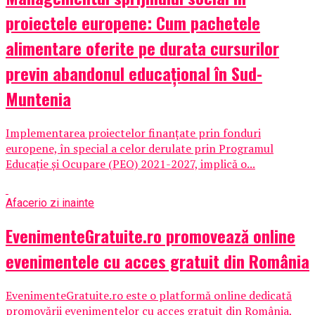
proiectele europene: Cum pachetele
alimentare oferite pe durata cursurilor
previn abandonul educațional în Sud-
Muntenia
Implementarea proiectelor finanțate prin fonduri
europene, în special a celor derulate prin Programul
Educație și Ocupare (PEO) 2021-2027, implică o...
Afaceri
o zi inainte
EvenimenteGratuite.ro promovează online
evenimentele cu acces gratuit din România
EvenimenteGratuite.ro este o platformă online dedicată
promovării evenimentelor cu acces gratuit din România,