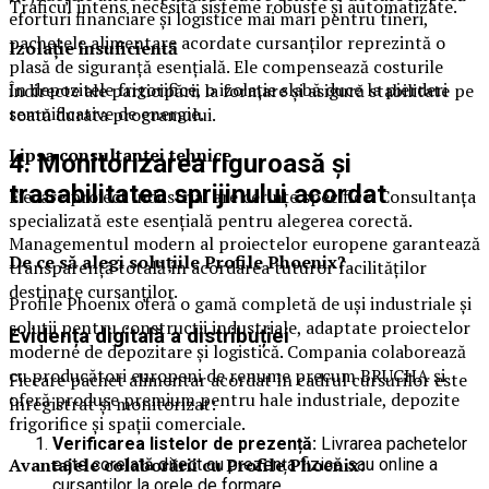
Traficul intens necesită sisteme robuste și automatizate.
eforturi financiare și logistice mai mari pentru tineri,
pachetele alimentare acordate cursanților reprezintă o
Izolație insuficientă
plasă de siguranță esențială. Ele compensează costurile
În depozitele frigorifice, o izolație slabă duce la pierderi
indirecte ale participării la formare și asigură stabilitate pe
semnificative de energie.
toată durata programului.
Lipsa consultanței tehnice
4. Monitorizarea riguroasă și
trasabilitatea sprijinului acordat
Fiecare proiect industrial are cerințe specifice. Consultanța
specializată este esențială pentru alegerea corectă.
Managementul modern al proiectelor europene garantează
De ce să alegi soluțiile Profile Phoenix?
transparență totală în acordarea tuturor facilităților
destinate cursanților.
Profile Phoenix oferă o gamă completă de uși industriale și
soluții pentru construcții industriale, adaptate proiectelor
Evidența digitală a distribuției
moderne de depozitare și logistică. Compania colaborează
cu producători europeni de renume precum BRUCHA și
Fiecare pachet alimentar acordat în cadrul cursurilor este
oferă produse premium pentru hale industriale, depozite
înregistrat și monitorizat:
frigorifice și spații comerciale.
Verificarea listelor de prezență:
Livrarea pachetelor
Avantajele colaborării cu Profile Phoenix:
este corelată direct cu prezența fizică sau online a
cursanților la orele de formare.