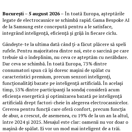
București – 5 august 2026 –
În toată Europa, așteptările
legate de electrocasnice se schimbă rapid. Gama Bespoke AI
de la Samsung este concepută pentru a le satisface,
integrând inteligență, eficiență și grijă în fiecare ciclu.
Gândește-te la ultima dată când ți-a făcut plăcere să speli
rufele. Pentru majoritatea dintre noi, este o sarcină pe care
trebuie să o îndeplinim, nu ceva ce așteptăm cu nerăbdare.
Dar ceva se schimbă. În toată Europa, 73% dintre
consumatori spun că își doresc mașini de spălat cu
caracteristici premium, precum senzori inteligenți,
funcționalități bazate pe inteligență artificială. În același
timp, 53% dintre participanți la sondaj consideră acum
eficiența energetică și optimizarea bazată pe inteligență
artificială drept factori-cheie în alegerea electrocasnicelor.
Cererea pentru funcții care oferă confort, precum funcția
de abur, a crescut, de asemenea, cu 19% de la un an la altul,
între 2024 și 2025. Mesajul este clar: oamenii nu vor doar o
mașină de spălat. Ei vor un mod mai inteligent de a trăi.