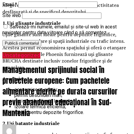
Email
*
Alegerea tipului potrivit de ușă depinde de activitatea
desfășurată și de specificul depozitului.
Site web
1. Uși glisante industriale
Salvează-mi numele, emailul și site-ul web în acest
navigator pentru data viitoare când o să comentez.
Ușile glisante sunt ideale pentru depozite frigorifice,
camere de congelare și spații industriale cu trafic intens.
Acestea permit economisirea spațiului și oferă o etanșare
foarte bună. Profile Phoenix furnizează uși glisante
Uncategorized
BRUCHA destinate inclusiv zonelor frigorifice și de
congelare.
Managementul sprijinului social în
proiectele europene: Cum pachetele
Avantaje:
alimentare oferite pe durata cursurilor
economisesc spațiu;
permit deschideri mari;
previn abandonul educațional în Sud-
rezistență ridicată la uzură;
izolare termică eficientă;
Muntenia
ideale pentru depozite frigorifice.
2. Uși batante industriale