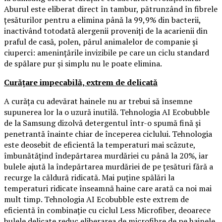
Aburul este eliberat direct în tambur, pătrunzând în fibrele
țesăturilor pentru a elimina până la 99,9% din bacterii,
inactivând totodată alergenii proveniți de la acarienii din
praful de casă, polen, părul animalelor de companie și
ciuperci: amenințările invizibile pe care un ciclu standard
de spălare pur și simplu nu le poate elimina.
Curățare impecabilă, extrem de delicată
A curăța cu adevărat hainele nu ar trebui să însemne
supunerea lor la o uzură inutilă. Tehnologia AI Ecobubble
de la Samsung dizolvă detergentul într-o spumă fină și
penetrantă înainte chiar de începerea ciclului. Tehnologia
este deosebit de eficientă la temperaturi mai scăzute,
îmbunătățind îndepărtarea murdăriei cu până la 20%, iar
bulele ajută la îndepărtarea murdăriei de pe țesături fără a
recurge la căldură ridicată. Mai puține spălări la
temperaturi ridicate înseamnă haine care arată ca noi mai
mult timp. Tehnologia AI Ecobubble este extrem de
eficientă în combinație cu ciclul Less Microfiber, deoarece
bulele delicate reduc eliberarea de microfibre de pe hainele