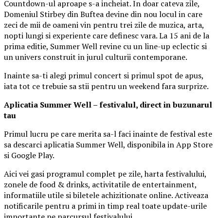
Countdown-ul aproape s-a incheiat. In doar cateva zile,
Domeniul Stirbey din Buftea devine din nou locul in care
zeci de mii de oameni vin pentru trei zile de muzica, arta,
nopti lungi si experiente care definesc vara. La 15 ani de la
prima editie, Summer Well revine cu un line-up eclectic si
un univers construit in jurul culturii contemporane.
Inainte sa-ti alegi primul concert si primul spot de apus,
iata tot ce trebuie sa stii pentru un weekend fara surprize.
Aplica
t
ia Summer Well
– festivalul, direct in buzunarul
tau
Primul lucru pe care merita sa-l faci inainte de festival este
sa descarci aplicatia Summer Well, disponibila in App Store
si Google Play.
Aici vei gasi programul complet pe zile, harta festivalului,
zonele de food & drinks, activitatile de entertainment,
informatiile utile si biletele achizitionate online. Activeaza
notificarile pentru a primi in timp real toate update-urile
importante pe parcursul festivalului.