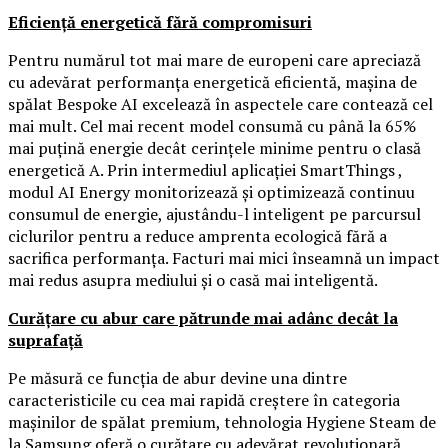
Eficiență energetică fără compromisuri
Pentru numărul tot mai mare de europeni care apreciază
cu adevărat performanța energetică eficientă, mașina de
spălat Bespoke AI excelează în aspectele care contează cel
mai mult. Cel mai recent model consumă cu până la 65%
mai puțină energie decât cerințele minime pentru o clasă
energetică A. Prin intermediul aplicației SmartThings ,
modul AI Energy monitorizează și optimizează continuu
consumul de energie, ajustându-l inteligent pe parcursul
ciclurilor pentru a reduce amprenta ecologică fără a
sacrifica performanța. Facturi mai mici înseamnă un impact
mai redus asupra mediului și o casă mai inteligentă.
Curățare cu abur care pătrunde mai adânc decât la
suprafață
Pe măsură ce funcția de abur devine una dintre
caracteristicile cu cea mai rapidă creștere în categoria
mașinilor de spălat premium, tehnologia Hygiene Steam de
la Samsung oferă o curățare cu adevărat revoluționară.