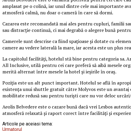
amplasat pe o colină, iar unul dintre cele mai importante av
atmosferă calmă, nu doar o cameră în care să dormi.
Cazarea este recomandată mai ales pentru cupluri, familii sau 
sau distracție continuă, ci mai degrabă o alegere bună pentru
Camerele sunt descrise ca fiind spațioase și dotate cu element
camere au vedere laterală la mare, iar acesta este un plus rea
La capitolul facilități, hotelul stă bine pentru categoria sa. A
All Inclusive, utilă pentru cei care preferă să aibă mesele or
merită alternat între mesele la hotel și ieșirile în oraș.
Poziția este un alt punct important. Hotelul se află în apropi
existența unui shuttle gratuit către Molyvos este un avantaj
mobilitate redusă sau pentru turiști care nu vor deloc urcări
Aeolis Belvedere este o cazare bună dacă vrei Lesbos autentic
atmosferă relaxată și raport corect între facilități și experien
Articole pe aceiasi tema:
Urmatorul