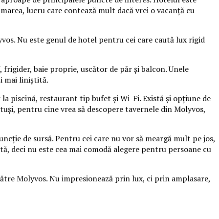
e marea, lucru care contează mult dacă vrei o vacanță cu
yvos. Nu este genul de hotel pentru cei care caută lux rigid
frigider, baie proprie, uscător de păr și balcon. Unele
 mai liniștită.
 la piscină, restaurant tip bufet și Wi-Fi. Există și opțiune de
Totuși, pentru cine vrea să descopere tavernele din Molyvos,
funcție de sursă. Pentru cei care nu vor să meargă mult pe jos,
antă, deci nu este cea mai comodă alegere pentru persoane cu
către Molyvos. Nu impresionează prin lux, ci prin amplasare,