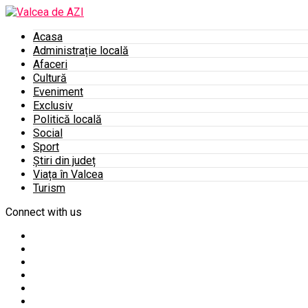
Acasa
Administrație locală
Afaceri
Cultură
Eveniment
Exclusiv
Politică locală
Social
Sport
Știri din județ
Viața în Valcea
Turism
Connect with us