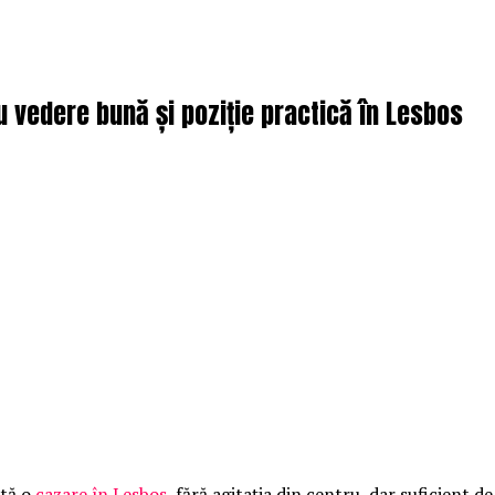
u vedere bună și poziție practică în Lesbos
ută o
cazare în Lesbos
, fără agitația din centru, dar suficient 