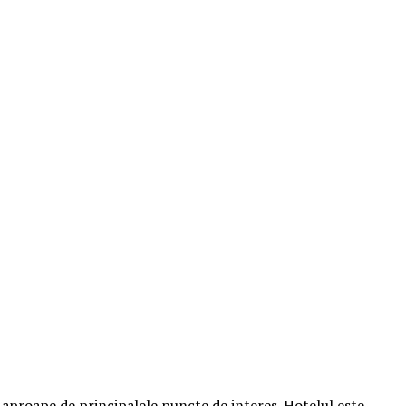
de aproape de principalele puncte de interes. Hotelul este