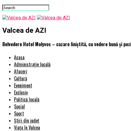
Valcea de AZI
Belvedere Hotel Molyvos – cazare liniștită, cu vedere bună și poz
Acasa
Administrație locală
Afaceri
Cultură
Eveniment
Exclusiv
Politică locală
Social
Sport
Știri din județ
Viața în Valcea