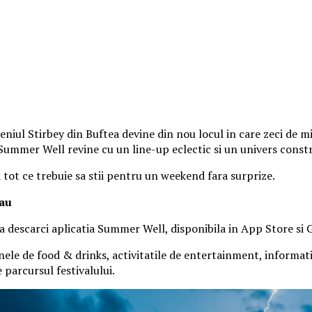
iul Stirbey din Buftea devine din nou locul in care zeci de mii
, Summer Well revine cu un line-up eclectic si un univers const
a tot ce trebuie sa stii pentru un weekend fara surprize.
tau
 sa descarci aplicatia Summer Well, disponibila in App Store si 
nele de food & drinks, activitatile de entertainment, informatiil
parcursul festivalului.