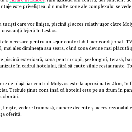
antaje este priveliștea: din multe zone ale complexului se ved
turiști care vor liniște, piscină și acces relativ ușor către Mol
 o vacanță lejeră în Lesbos.
ele necesare pentru un sejur confortabil: aer condiționat, TV, 
l, mai ales dimineața sau seara, când zona devine mai plăcută și
re piscină exterioară, zonă pentru copii, șezlonguri, terasă, bar
ganizate în cadrul hotelului, fără să caute zilnic restaurante. 
ere de plajă, iar centrul Molyvos este la aproximativ 2 km, în 
 clar. Trebuie ținut cont însă că hotelul este pe un drum în p
/coborâri.
, liniște, vedere frumoasă, camere decente și acces rezonabil 
ța oferită.