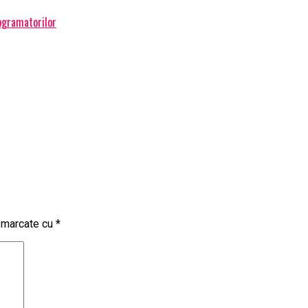
ogramatorilor
t marcate cu
*