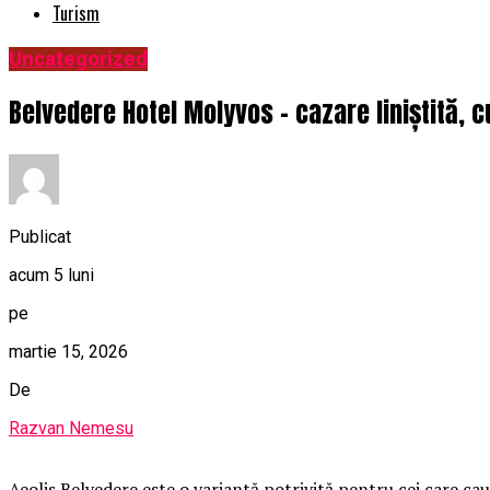
Turism
Uncategorized
Belvedere Hotel Molyvos – cazare liniștită, c
Publicat
acum 5 luni
pe
martie 15, 2026
De
Razvan Nemesu
Aeolis Belvedere este o variantă potrivită pentru cei care ca