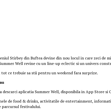
iul Stirbey din Buftea devine din nou locul in care zeci de mii
, Summer Well revine cu un line-up eclectic si un univers const
a tot ce trebuie sa stii pentru un weekend fara surprize.
tau
 sa descarci aplicatia Summer Well, disponibila in App Store si 
nele de food & drinks, activitatile de entertainment, informatiil
parcursul festivalului.