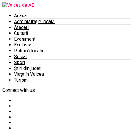
Acasa
Administrație locală
Afaceri
Cultură
Eveniment
Exclusiv
Politică locală
Social
Sport
Știri din județ
Viața în Valcea
Turism
Connect with us