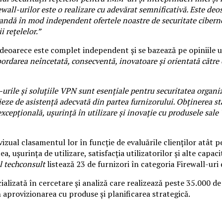
rewall-urilor este o realizare cu adevărat semnificativă. Este de
omandă în mod independent ofertele noastre de securitate cibern
 rețelelor.”
 deoarece este complet independent și se bazează pe opiniile ut
ordarea neîncetată, consecventă, inovatoare și orientată către c
-urile și soluțiile VPN sunt esențiale pentru securitatea organiz
cieze de asistență adecvată din partea furnizorului. Obținerea 
epțională, ușurință în utilizare și inovație cu produsele sale 
izual clasamentul lor în funcție de evaluările clienților atât p
, ușurința de utilizare, satisfacția utilizatorilor și alte capac
l techconsult
listează 23 de furnizori în categoria Firewall-uri
ializată în cercetare și analiză care realizează peste 35.000 de
 în aprovizionarea cu produse și planificarea strategică.