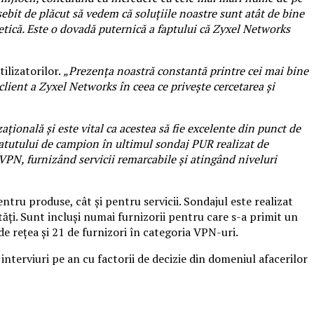
osebit de plăcut să vedem că soluțiile noastre sunt atât de bine
etică. Este o dovadă puternică a faptului că Zyxel Networks
ilizatorilor.
„Prezența noastră constantă printre cei mai bine
lient a Zyxel Networks în ceea ce privește cercetarea și
ațională și este vital ca acestea să fie excelente din punct de
statutului de campion în ultimul sondaj PUR realizat de
VPN, furnizând servicii remarcabile și atingând niveluri
entru produse, cât și pentru servicii. Sondajul este realizat
ități. Sunt incluși numai furnizorii pentru care s-a primit un
 de rețea și 21 de furnizori în categoria VPN-uri.
 interviuri pe an cu factorii de decizie din domeniul afacerilor