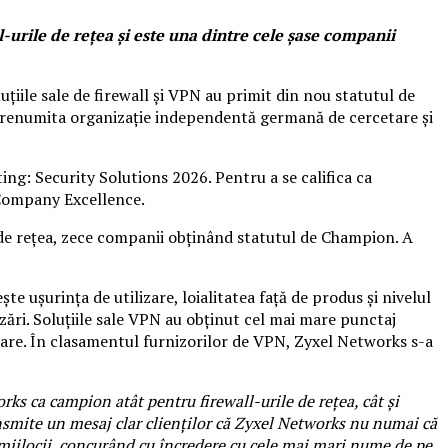
-urile de rețea și este una dintre cele șase companii
luțiile sale de firewall și VPN au primit din nou statutul de
 renumita organizație independentă germană de cercetare și
ting: Security Solutions 2026. Pentru a se califica ca
 Company Excellence.
i de rețea, zece companii obținând statutul de Champion. A
te ușurința de utilizare, loialitatea față de produs și nivelul
zări. Soluțiile sale VPN au obținut cel mai mare punctaj
ndare. În clasamentul furnizorilor de VPN, Zyxel Networks s-a
s ca campion atât pentru firewall-urile de rețea, cât și
nsmite un mesaj clar clienților că Zyxel Networks nu numai că
și mijlocii, concurând cu încredere cu cele mai mari nume de pe