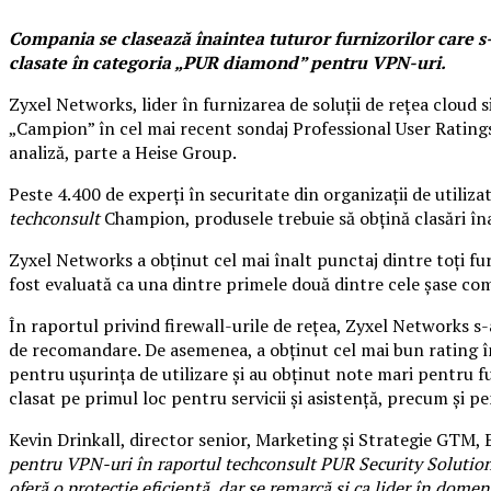
Compania se clasează înaintea tuturor furnizorilor care s-
clasate în categoria „PUR diamond” pentru VPN-uri.
Zyxel Networks, lider în furnizarea de soluții de rețea cloud si
„Campion” în cel mai recent sondaj Professional User Ratings
analiză, parte a Heise Group.
Peste 4.400 de experți în securitate din organizații de utiliz
techconsult
Champion, produsele trebuie să obțină clasări în
Zyxel Networks a obținut cel mai înalt punctaj dintre toți fu
fost evaluată ca una dintre primele două dintre cele șase 
În raportul privind firewall-urile de rețea, Zyxel Networks s-a 
de recomandare. De asemenea, a obținut cel mai bun rating în 
pentru ușurința de utilizare și au obținut note mari pentru f
clasat pe primul loc pentru servicii și asistență, precum și pe
Kevin Drinkall, director senior, Marketing și Strategie GTM,
pentru VPN-uri în raportul techconsult PUR Security Solution
oferă o protecție eficientă, dar se remarcă și ca lider în dome