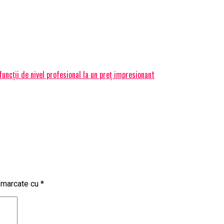
ncții de nivel profesional la un preț impresionant
t marcate cu
*