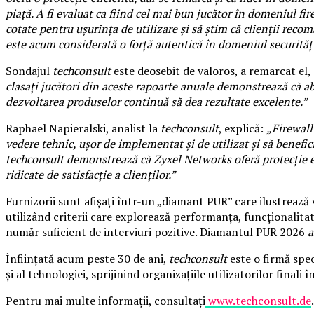
piață. A fi evaluat ca fiind cel mai bun jucător în domeniul fi
cotate pentru ușurința de utilizare și să știm că clienții rec
este acum considerată o forță autentică în domeniul securității
Sondajul
techconsult
este deosebit de valoros, a remarcat el,
clasați jucători din aceste rapoarte anuale demonstrează că ab
dezvoltarea produselor continuă să dea rezultate excelente.”
Raphael Napieralski, analist la
techconsult
, explică:
„Firewall
vedere tehnic, ușor de implementat și de utilizat și să benefi
techconsult demonstrează că Zyxel Networks oferă protecție exc
ridicate de satisfacție a clienților.”
Furnizorii sunt afișați într-un „diamant PUR” care ilustrează v
utilizând criterii care explorează performanța, funcționalitatea
număr suficient de interviuri pozitive. Diamantul PUR 2026
a
Înființată acum peste 30 de ani,
techconsult
este o firmă spec
și al tehnologiei, sprijinind organizațiile utilizatorilor finali
Pentru mai multe informații, consultați
www.techconsult.de
.