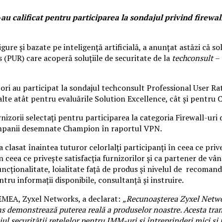
au calificat pentru participarea la sondajul privind firewall
gure și bazate pe inteligență artificială, a anunțat astăzi că so
 (PUR) care acoperă soluțiile de securitate de la
techconsult
–
atori au participat la sondajul techconsult Professional User Ra
alte atât pentru evaluările Solution Excellence, cât și pentru
rnizorii selectați pentru participarea la categoria Firewall-ur
companii desemnate Champion în raportul VPN.
clasat înaintea tuturor celorlalți participanți în ceea ce priveș
ceea ce privește satisfacția furnizorilor și ca partener de vân
uncționalitate, loialitate față de produs și nivelul de recoma
ntru informații disponibile, consultanță și instruire.
 EMEA, Zyxel Networks, a declarat:
„Recunoașterea Zyxel Network
s demonstrează puterea reală a produselor noastre. Acesta tra
niul securității rețelelor pentru IMM-uri și întreprinderi mici 