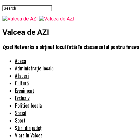
Valcea de AZI
Zyxel Networks a obținut locul întâi în clasamentul pentru firewa
Acasa
Administrație locală
Afaceri
Cultură
Eveniment
Exclusiv
Politică locală
Social
Sport
Știri din județ
Viața în Valcea