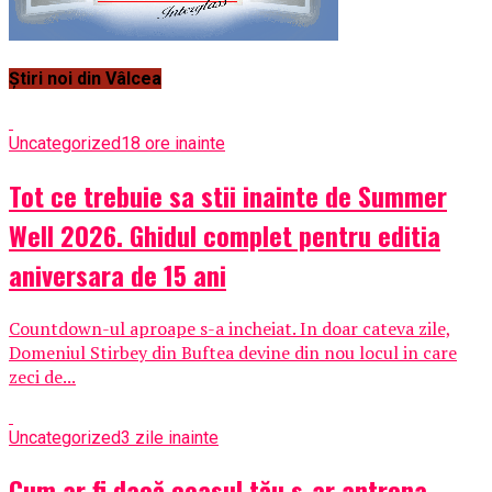
Știri noi din Vâlcea
Uncategorized
18 ore inainte
Tot ce trebuie sa stii inainte de Summer
Well 2026. Ghidul complet pentru editia
aniversara de 15 ani
Countdown-ul aproape s-a incheiat. In doar cateva zile,
Domeniul Stirbey din Buftea devine din nou locul in care
zeci de...
Uncategorized
3 zile inainte
Cum ar fi dacă ceasul tău s-ar antrena