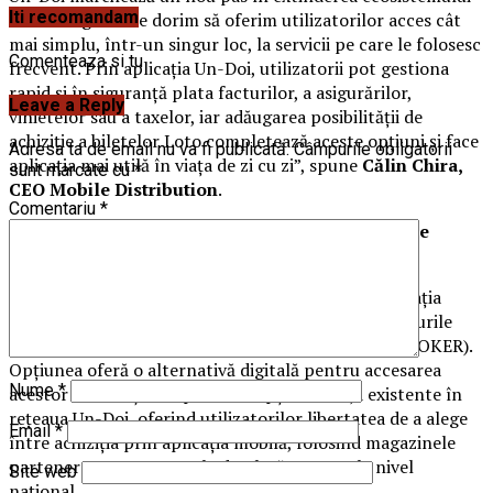
Iti recomandam
nostru digital. Ne dorim să oferim utilizatorilor acces cât
mai simplu, într-un singur loc, la servicii pe care le folosesc
Comenteaza si tu
frecvent. Prin aplicația Un-Doi, utilizatorii pot gestiona
rapid și în siguranță plata facturilor, a asigurărilor,
Leave a Reply
vinietelor sau a taxelor, iar adăugarea posibilității de
achiziție a biletelor Loto completează aceste opțiuni și face
Adresa ta de email nu va fi publicată.
Câmpurile obligatorii
aplicația mai utilă în viața de zi cu zi”, spune
Călin Chira,
sunt marcate cu
*
CEO Mobile Distribution
.
Comentariu
*
Serviciile Loteriei Române, disponibile prin toate
canalele Un-Doi
Prin integrarea serviciilor Loteriei Române în aplicația
mobilă, utilizatorii pot achiziționa bilete pentru jocurile
loto direct de pe telefon (LOTO 6/49, LOTO 5/40, JOKER).
Opțiunea oferă o alternativă digitală pentru accesarea
Nume
*
acestor servicii și completează opțiunile deja existente în
rețeaua Un-Doi, oferind utilizatorilor libertatea de a alege
Email
*
între achiziția prin aplicația mobilă, folosind magazinele
partenere sau automatele de plată operate la nivel
Site web
național.