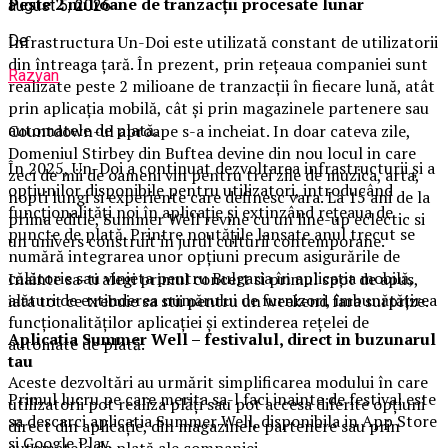
Peste 2 milioane de tranzacții procesate lunar
august 5, 2026
De
Infrastructura Un-Doi este utilizată constant de utilizatorii
din întreaga țară. În prezent, prin rețeaua companiei sunt
Razvan
realizate peste 2 milioane de tranzacții în fiecare lună, atât
prin aplicația mobilă, cât și prin magazinele partenere sau
automatele de plată.
Countdown-ul aproape s-a incheiat. In doar cateva zile,
Domeniul Stirbey din Buftea devine din nou locul in care
În 2025, Un-Doi a continuat dezvoltarea infrastructurii și a
zeci de mii de oameni vin pentru trei zile de muzica, arta,
opțiunilor disponibile pentru utilizatori, introducând
nopti lungi si experiente care definesc vara. La 15 ani de la
funcționalități noi în aplicație și extinzând rețeaua de
prima editie, Summer Well revine cu un line-up eclectic si
puncte de plată. Printre noutățile lansate anul trecut se
un univers construit in jurul culturii contemporane.
numără integrarea unor opțiuni precum asigurările de
călătorie sau vinieta pentru Bulgaria în aplicația mobilă,
Inainte sa-ti alegi primul concert si primul spot de apus,
alături de extinderea numărului de furnizori, îmbunătățirea
iata tot ce trebuie sa stii pentru un weekend fara surprize.
funcționalităților aplicației și extinderea rețelei de
Aplica
t
ia Summer Well
– festivalul, direct in buzunarul
automate de plată.
tau
Aceste dezvoltări au urmărit simplificarea modului în care
Primul lucru pe care merita sa-l faci inainte de festival este
utilizatorii pot realiza plăți sau pot accesa diferite opțiuni
sa descarci aplicatia Summer Well, disponibila in App Store
direct din aplicație, din magazinele partenere sau prin
si Google Play.