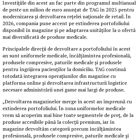
Investițiile din acest an fac parte din programul multianual
de peste un milion de euro anunțat de TAG în 2025 pentru
modernizarea și dezvoltarea rețelei naționale de retail. În
2026, compania pune accent pe extinderea portofoliului
disponibil în magazine și pe adaptarea unităților la o ofertă
mai diversificată de produse medicale.
Principalele direcții de dezvoltare a portofoliului în acest
an sunt uniformele medicale, încălțămintea profesională,
produsele compresive, paturile medicale și produsele
pentru îngrijirea pacienților la domiciliu. TAG continuă
totodată integrarea operațiunilor din magazine cu
platforma online și dezvoltarea infrastructurii logistice
necesare administrării unei game mai largi de produse.
„Dezvoltarea magazinelor merge în acest an împreună cu
extinderea portofoliului. În zona uniformelor medicale
vrem să acoperim mai bine toate segmentele de preț, de la
produse accesibile până la colecții premium, iar în
magazine dezvoltăm categorii precum încălțămintea
profesională, produsele compresive, paturile medicale și