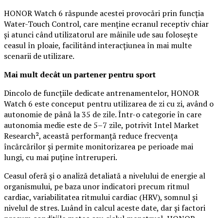
HONOR Watch 6 răspunde acestei provocări prin funcția
Water-Touch Control, care menține ecranul receptiv chiar
și atunci când utilizatorul are mâinile ude sau folosește
ceasul în ploaie, facilitând interacțiunea în mai multe
scenarii de utilizare.
Mai mult decât un partener pentru sport
Dincolo de funcțiile dedicate antrenamentelor, HONOR
Watch 6 este conceput pentru utilizarea de zi cu zi, având o
autonomie de până la 35 de zile. Într-o categorie în care
autonomia medie este de 5–7 zile, potrivit Intel Market
Research², această performanță reduce frecvența
încărcărilor și permite monitorizarea pe perioade mai
lungi, cu mai puține întreruperi.
Ceasul oferă și o analiză detaliată a nivelului de energie al
organismului, pe baza unor indicatori precum ritmul
cardiac, variabilitatea ritmului cardiac (HRV), somnul și
nivelul de stres. Luând în calcul aceste date, dar și factori