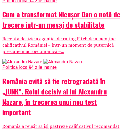
Politică locală
4 zile inainte
Cum a transformat Nicușor Dan o notă de
trecere într-un mesaj de stabilitate
Recenta decizie a agenției de rating Fitch de a menține
calificativul României – într-un moment de puternică
presiune macroeconomică –...
Politică locală
4 zile inainte
România evită să fie retrogradată în
„JUNK”. Rolul decisiv al lui Alexandru
Nazare, în trecerea unui nou test
important
România a reușit să își păstreze calificativul recomandat