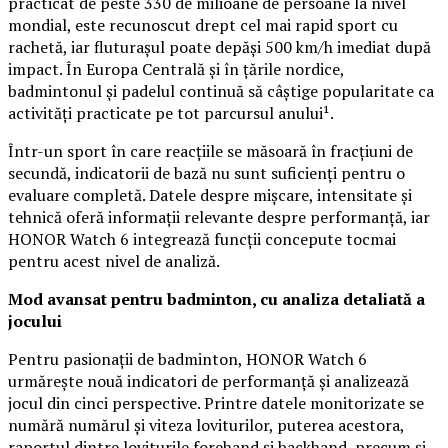
practicat de peste 330 de milioane de persoane la nivel
mondial, este recunoscut drept cel mai rapid sport cu
rachetă, iar fluturașul poate depăși 500 km/h imediat după
impact. În Europa Centrală și în țările nordice,
badmintonul și padelul continuă să câștige popularitate ca
activități practicate pe tot parcursul anului¹.
Într-un sport în care reacțiile se măsoară în fracțiuni de
secundă, indicatorii de bază nu sunt suficienți pentru o
evaluare completă. Datele despre mișcare, intensitate și
tehnică oferă informații relevante despre performanță, iar
HONOR Watch 6 integrează funcții concepute tocmai
pentru acest nivel de analiză.
Mod avansat pentru badminton, cu analiza detaliată a
jocului
Pentru pasionații de badminton, HONOR Watch 6
urmărește nouă indicatori de performanță și analizează
jocul din cinci perspective. Printre datele monitorizate se
numără numărul și viteza loviturilor, puterea acestora,
raportul dintre loviturile forehand și backhand, precum și