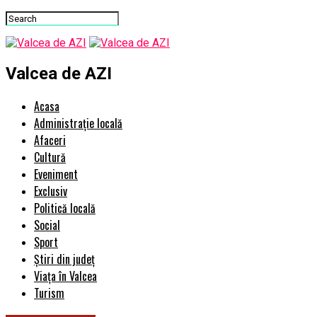
Valcea de AZI
Acasa
Administrație locală
Afaceri
Cultură
Eveniment
Exclusiv
Politică locală
Social
Sport
Știri din județ
Viața în Valcea
Turism