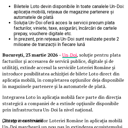
Biletele Loto devin disponibile în toate canalele Un-Doi:
aplicația mobilă, rețeaua de magazine partenere și
automatele de plată
Soluția Un-Doi oferă acces la servicii precum plata
facturilor, viniete, taxe, asigurări, încărcări de cartele
prepay, vouchere digitale etc.
În prezent, prin rețeaua Un-Doi sunt realizate peste 2
milioane de tranzacții în fiecare lună
București, 23 martie 2026
–
Un-Doi
, soluție pentru plata
facturilor și accesarea de servicii publice, digitale și de
utilități, extinde accesul la serviciile Loteriei Române și
introduce posibilitatea achiziției de bilete Loto direct din
aplicația mobilă, în completarea opțiunilor deja disponibile
în magazinele partenere și la automatele de plată.
Integrarea Loto în aplicația mobilă face parte din direcția
strategică a companiei de a extinde opțiunile disponibile
prin infrastructura Un-Doi la nivel național.
„Integrarea serviciilor Loteriei Române în aplicația mobilă
Citeste in continuare
Un-Doi marchează un nou pas în extinderea ecosistemului