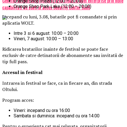
Genetec accelereaza modernizarea cloud la nivel enterprise prin noile
Orange Shop Plaza (12:00 – 20:00)
Orange Shop Park Lake (12:00 – 20:00)
capabilitati de control acces Security Center SaaS
Incepand cu luni, 3.08, batarile pot fi comandate si prin
aplicatia WOLT.
Intre 3 si 6 august: 10:00 – 20:00
Vineri, 7 august: 10:00 – 13:00
Ridicarea bratarilor inainte de festival se poate face
exclusiv de catre detinatorii de abonamente sau invitatii de
tip full pass.
Accesul i
n festival
Intrarea in festival se face, ca in fiecare an, din strada
Oltului.
Program acces:
Vineri: incepand cu ora 16:00
Sambata si duminica: incepand cu ora 14:00
Pentru o experienta cat mai relaxata, organizatorii