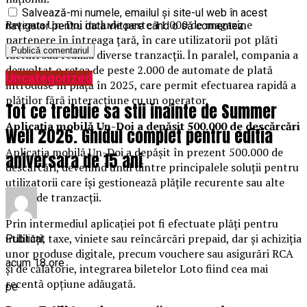
Salvează-mi numele, emailul și site-ul web în acest
Rețeaua Un-Doi include peste 11.000 de magazine
navigator pentru data viitoare când o să comentez.
partenere în întreaga țară, în care utilizatorii pot plăti
facturi sau realiza diverse tranzacții. În paralel, compania a
dezvoltat o rețea de peste 2.000 de automate de plată
Uncategorized
introduse în piață în 2025, care permit efectuarea rapidă a
plăților fără interacțiune cu un operator.
Tot ce trebuie sa stii inainte de Summer
Aplicația mobilă Un-Doi a depășit 500.000 de descărcări
Well 2026. Ghidul complet pentru editia
Aplicația mobilă Un-Doi a depășit în prezent 500.000 de
aniversara de 15 ani
descărcări, devenind unul dintre principalele soluții pentru
utilizatorii care își gestionează plățile recurente sau alte
tipuri de tranzacții.
Prin intermediul aplicației pot fi efectuate plăți pentru
utilități, taxe, viniete sau reîncărcări prepaid, dar și achiziția
Publicat
unor produse digitale, precum vouchere sau asigurări RCA
acum 18 ore
și de călătorie, integrarea biletelor Loto fiind cea mai
recentă opțiune adăugată.
pe