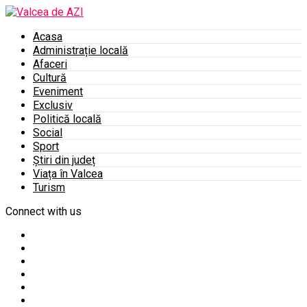
Acasa
Administrație locală
Afaceri
Cultură
Eveniment
Exclusiv
Politică locală
Social
Sport
Știri din județ
Viața în Valcea
Turism
Connect with us