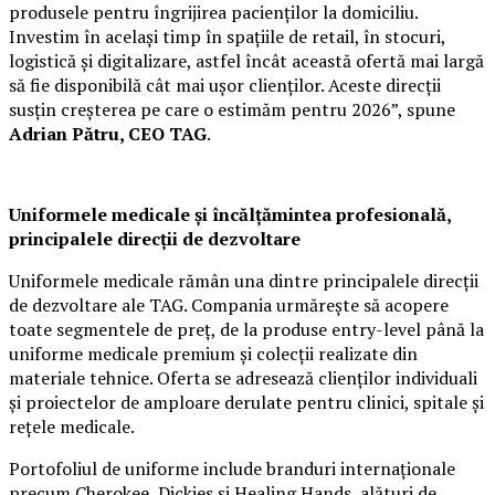
produsele pentru îngrijirea pacienților la domiciliu.
Investim în același timp în spațiile de retail, în stocuri,
logistică și digitalizare, astfel încât această ofertă mai largă
să fie disponibilă cât mai ușor clienților. Aceste direcții
susțin creșterea pe care o estimăm pentru 2026”, spune
Adrian Pătru, CEO TAG
.
Uniformele medicale și încălțămintea profesională,
principalele direcții de dezvoltare
Uniformele medicale rămân una dintre principalele direcții
de dezvoltare ale TAG. Compania urmărește să acopere
toate segmentele de preț, de la produse entry-level până la
uniforme medicale premium și colecții realizate din
materiale tehnice. Oferta se adresează clienților individuali
și proiectelor de amploare derulate pentru clinici, spitale și
rețele medicale.
Portofoliul de uniforme include branduri internaționale
precum Cherokee, Dickies și Healing Hands, alături de