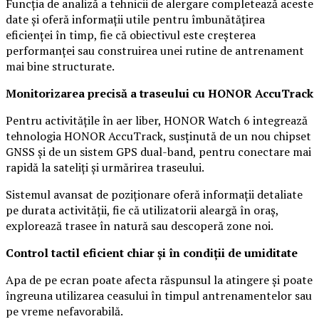
Funcția de analiză a tehnicii de alergare completează aceste
date și oferă informații utile pentru îmbunătățirea
eficienței în timp, fie că obiectivul este creșterea
performanței sau construirea unei rutine de antrenament
mai bine structurate.
Monitorizarea precisă a traseului cu HONOR AccuTrack
Pentru activitățile în aer liber, HONOR Watch 6 integrează
tehnologia HONOR AccuTrack, susținută de un nou chipset
GNSS și de un sistem GPS dual-band, pentru conectare mai
rapidă la sateliți și urmărirea traseului.
Sistemul avansat de poziționare oferă informații detaliate
pe durata activității, fie că utilizatorii aleargă în oraș,
explorează trasee în natură sau descoperă zone noi.
Control tactil eficient chiar și în condiții de umiditate
Apa de pe ecran poate afecta răspunsul la atingere și poate
îngreuna utilizarea ceasului în timpul antrenamentelor sau
pe vreme nefavorabilă.