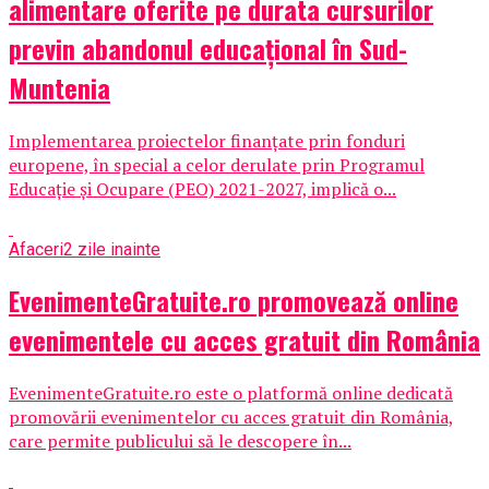
alimentare oferite pe durata cursurilor
previn abandonul educațional în Sud-
Muntenia
Implementarea proiectelor finanțate prin fonduri
europene, în special a celor derulate prin Programul
Educație și Ocupare (PEO) 2021-2027, implică o...
Afaceri
2 zile inainte
EvenimenteGratuite.ro promovează online
evenimentele cu acces gratuit din România
EvenimenteGratuite.ro este o platformă online dedicată
promovării evenimentelor cu acces gratuit din România,
care permite publicului să le descopere în...