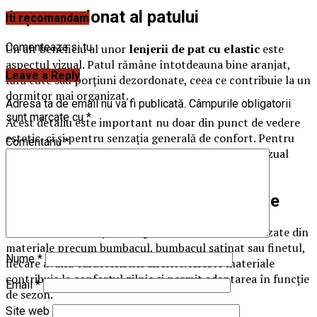
Aspect ordonat al patului
Iti recomandam
Comenteaza si tu
Un alt beneficiu al unor
lenjerii de pat cu elastic
este
aspectul vizual. Patul rămâne întotdeauna bine aranjat,
Leave a Reply
fără cute sau porțiuni dezordonate, ceea ce contribuie la un
dormitor mai organizat.
Adresa ta de email nu va fi publicată.
Câmpurile obligatorii
sunt marcate cu
*
Acest detaliu este important nu doar din punct de vedere
estetic, ci și pentru senzația generală de confort. Pentru
Comentariu
*
Casa New Concept, echilibrul dintre funcțional și vizual
este esențial.
Materiale confortabile și adaptabile
Cele mai multe
lenjerii de pat cu elastic
sunt realizate din
materiale precum bumbacul, bumbacul satinat sau finetul,
Nume
*
fiecare având caracteristici diferite. Aceste materiale
contribuie la confortul zilnic și permit adaptarea în funcție
Email
*
de sezon.
Site web