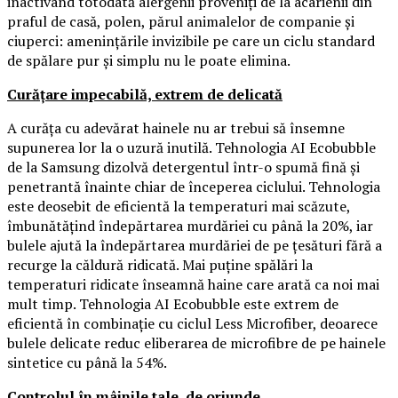
inactivând totodată alergenii proveniți de la acarienii din
praful de casă, polen, părul animalelor de companie și
ciuperci: amenințările invizibile pe care un ciclu standard
de spălare pur și simplu nu le poate elimina.
Curățare impecabilă, extrem de delicată
A curăța cu adevărat hainele nu ar trebui să însemne
supunerea lor la o uzură inutilă. Tehnologia AI Ecobubble
de la Samsung dizolvă detergentul într-o spumă fină și
penetrantă înainte chiar de începerea ciclului. Tehnologia
este deosebit de eficientă la temperaturi mai scăzute,
îmbunătățind îndepărtarea murdăriei cu până la 20%, iar
bulele ajută la îndepărtarea murdăriei de pe țesături fără a
recurge la căldură ridicată. Mai puține spălări la
temperaturi ridicate înseamnă haine care arată ca noi mai
mult timp. Tehnologia AI Ecobubble este extrem de
eficientă în combinație cu ciclul Less Microfiber, deoarece
bulele delicate reduc eliberarea de microfibre de pe hainele
sintetice cu până la 54%.
Controlul în mâinile tale, de oriunde