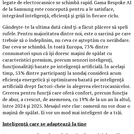
legate de electrocasnice se schimbă rapid. Gama Bespoke AI
de la Samsung este concepută pentru a le satisface,
integrând inteligență, eficiență și grijă în fiecare ciclu.
Gândește-te la ultima dată când ți-a făcut plăcere să speli
rufele. Pentru majoritatea dintre noi, este o sarcină pe care
trebuie să o îndeplinim, nu ceva ce așteptăm cu nerăbdare.
Dar ceva se schimbă. În toată Europa, 73% dintre
consumatori spun că își doresc mașini de spălat cu
caracteristici premium, precum senzori inteligenți,
funcționalități bazate pe inteligență artificială. În același
timp, 53% dintre participanți la sondaj consideră acum
eficiența energetică și optimizarea bazată pe inteligență
artificială drept factori-cheie în alegerea electrocasnicelor.
Cererea pentru funcții care oferă confort, precum funcția
de abur, a crescut, de asemenea, cu 19% de la un an la altul,
între 2024 și 2025. Mesajul este clar: oamenii nu vor doar o
mașină de spălat. Ei vor un mod mai inteligent de a trăi.
Inteligență care se adaptează la tine