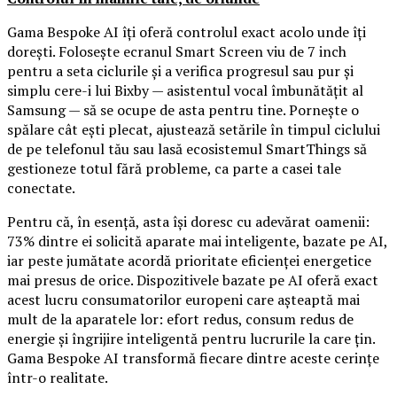
Gama Bespoke AI îți oferă controlul exact acolo unde îți
dorești. Folosește ecranul Smart Screen viu de 7 inch
pentru a seta ciclurile și a verifica progresul sau pur și
simplu cere-i lui Bixby — asistentul vocal îmbunătățit al
Samsung — să se ocupe de asta pentru tine. Pornește o
spălare cât ești plecat, ajustează setările în timpul ciclului
de pe telefonul tău sau lasă ecosistemul SmartThings să
gestioneze totul fără probleme, ca parte a casei tale
conectate.
Pentru că, în esență, asta își doresc cu adevărat oamenii:
73% dintre ei solicită aparate mai inteligente, bazate pe AI,
iar peste jumătate acordă prioritate eficienței energetice
mai presus de orice. Dispozitivele bazate pe AI oferă exact
acest lucru consumatorilor europeni care așteaptă mai
mult de la aparatele lor: efort redus, consum redus de
energie și îngrijire inteligentă pentru lucrurile la care țin.
Gama Bespoke AI transformă fiecare dintre aceste cerințe
într-o realitate.