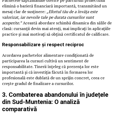
Pachetele săptămânale oferite pe parcursul proiectului
elimină o barieră financiară importantă, transmitând un
mesaj clar de susținere:
„Efortul tău de a învăța este
valorizat, iar nevoile tale pe durata cursurilor sunt
acoperite.”
Această abordare schimbă dinamica din sălile de
clasă: cursanții devin mai atenți, mai implicați în aplicațiile
practice și mai motivați să obțină certificatul de calificare.
Responsabilizare și respect reciproc
Acordarea pachetelor alimentare condiționată de
participarea la cursuri cultivă un sentiment de
responsabilitate. Tinerii înțeleg că prezența lor este
importantă și că investiția făcută în formarea lor
profesională este dublată de un sprijin concret, ceea ce
crește gradul de finalizare a cursurilor.
3. Combaterea abandonului în județele
din Sud-Muntenia: O analiză
comparativă