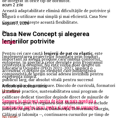
de integrat în orice tip de dormitor.
acum 2 zile
Această adaptabilitate elimină dificultățile de potrivire și
pe
asigură o utilizare mai simplă și mai eficientă. Casa New
Concept urmărește această flexibilitate.
august 7, 2026
De
Casa New Concept și alegerea
lenjeriilor potrivite
Razvan
Pentru cei care caută
lenjerii de pat cu elastic
, este
Implementarea proiectelor finanțate prin fonduri
important să aleagă produse care îmbină confortul,
europene, în special a celor derulate prin Programul
rezistența și designul. Nu este vorba doar despre un
Educație și Ocupare (PEO) 2021-2027, implică o
accesoriu, ci despre un element care influențează
componentă de sprijin social adesea invizibilă pentru
experiența zilnică.
publicul larg, dar absolut vitală pentru succesul
indicatorilor de participare. Dincolo de curriculă, formatori
Articole pe aceiasi tema:
și ateliere practice, sustenabilitatea unui program de
Urmatorul
calificare dedicat tinerilor depinde direct de măsurile de
Samsung își păstrează poziția de lider pe piața mondială a
sprijin integrat. În regiunea Sud-Muntenia — ce include
monitoarelor pentru jocuri pentru al șaptelea an consecutiv
județele Argeș, Prahova, Dâmbovița, Teleorman, Giurgiu,
Călărași și Ialomița —, continuarea cursurilor pe timp de
Nu ratati