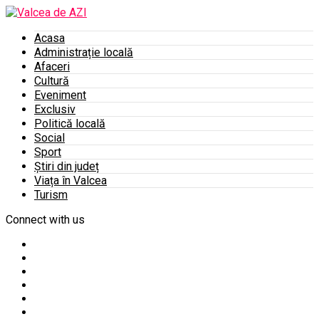
Acasa
Administrație locală
Afaceri
Cultură
Eveniment
Exclusiv
Politică locală
Social
Sport
Știri din județ
Viața în Valcea
Turism
Connect with us