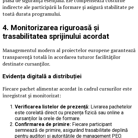
plasă de siguranță esențială. Ele compensează costurile
indirecte ale participării la formare și asigură stabilitate pe
toată durata programului.
4. Monitorizarea riguroasă și
trasabilitatea sprijinului acordat
Managementul modern al proiectelor europene garantează
transparență totală în acordarea tuturor facilităților
destinate cursanților.
Evidența digitală a distribuției
Fiecare pachet alimentar acordat în cadrul cursurilor este
înregistrat și monitorizat:
Verificarea listelor de prezență:
Livrarea pachetelor
este corelată direct cu prezența fizică sau online a
cursanților la orele de formare.
Confirmarea de primire:
Fiecare participant
semnează de primire, asigurând trasabilitate deplină
pentru auditori și autoritățile de management PEO.