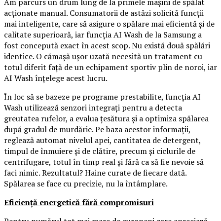
Am parcurs un drum lung de la primele mașini de spălat
acționate manual. Consumatorii de astăzi solicită funcții
mai inteligente, care să asigure o spălare mai eficientă și de
calitate superioară, iar funcția AI Wash de la Samsung a
fost concepută exact în acest scop. Nu există două spălări
identice. O cămașă ușor uzată necesită un tratament cu
totul diferit față de un echipament sportiv plin de noroi, iar
AI Wash înțelege acest lucru.
În loc să se bazeze pe programe prestabilite, funcția AI
Wash utilizează senzori integrați pentru a detecta
greutatea rufelor, a evalua țesătura și a optimiza spălarea
după gradul de murdărie. Pe baza acestor informații,
reglează automat nivelul apei, cantitatea de detergent,
timpul de înmuiere și de clătire, precum și ciclurile de
centrifugare, totul în timp real și fără ca să fie nevoie să
faci nimic. Rezultatul? Haine curate de fiecare dată.
Spălarea se face cu precizie, nu la întâmplare.
Eficiență energetică fără compromisuri
Pentru numărul tot mai mare de europeni care apreciază