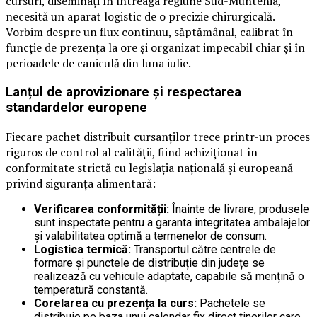
cursuri, diseminați în întreaga regiune Sud-Muntenia,
necesită un aparat logistic de o precizie chirurgicală.
Vorbim despre un flux continuu, săptămânal, calibrat în
funcție de prezența la ore și organizat impecabil chiar și în
perioadele de caniculă din luna iulie.
Lanțul de aprovizionare și respectarea
standardelor europene
Fiecare pachet distribuit cursanților trece printr-un proces
riguros de control al calității, fiind achiziționat în
conformitate strictă cu legislația națională și europeană
privind siguranța alimentară:
Verificarea conformității:
Înainte de livrare, produsele
sunt inspectate pentru a garanta integritatea ambalajelor
și valabilitatea optimă a termenelor de consum.
Logistica termică:
Transportul către centrele de
formare și punctele de distribuție din județe se
realizează cu vehicule adaptate, capabile să mențină o
temperatură constantă.
Corelarea cu prezența la curs:
Pachetele se
distribuie pe baza unui calendar fix direct tinerilor care