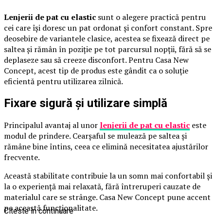
Lenjerii de pat cu elastic
sunt o alegere practică pentru
cei care își doresc un pat ordonat și confort constant. Spre
deosebire de variantele clasice, acestea se fixează direct pe
saltea și rămân în poziție pe tot parcursul nopții, fără să se
deplaseze sau să creeze disconfort. Pentru Casa New
Concept, acest tip de produs este gândit ca o soluție
eficientă pentru utilizarea zilnică.
Fixare sigură și utilizare simplă
Principalul avantaj al unor
lenjerii de pat cu elastic
este
modul de prindere. Cearșaful se mulează pe saltea și
rămâne bine întins, ceea ce elimină necesitatea ajustărilor
frecvente.
Această stabilitate contribuie la un somn mai confortabil și
la o experiență mai relaxată, fără întreruperi cauzate de
materialul care se strânge. Casa New Concept pune accent
pe această funcționalitate.
Citeste in continuare