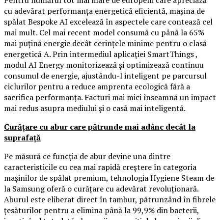
cu adevărat performanța energetică eficientă, mașina de
spălat Bespoke AI excelează în aspectele care contează cel
mai mult. Cel mai recent model consumă cu până la 65%
mai puțină energie decât cerințele minime pentru o clasă
energetică A. Prin intermediul aplicației SmartThings ,
modul AI Energy monitorizează și optimizează continuu
consumul de energie, ajustându-l inteligent pe parcursul
ciclurilor pentru a reduce amprenta ecologică fără a
sacrifica performanța. Facturi mai mici înseamnă un impact
mai redus asupra mediului și o casă mai inteligentă.
Curățare cu abur care pătrunde mai adânc decât la
suprafață
Pe măsură ce funcția de abur devine una dintre
caracteristicile cu cea mai rapidă creștere în categoria
mașinilor de spălat premium, tehnologia Hygiene Steam de
la Samsung oferă o curățare cu adevărat revoluționară.
Aburul este eliberat direct în tambur, pătrunzând în fibrele
țesăturilor pentru a elimina până la 99,9% din bacterii,