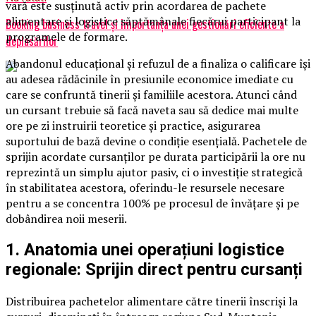
vară este susținută activ prin acordarea de pachete
alimentare și logistice săptămânale fiecărui participant la
Booking business travel și importanța unei gestionări eficiente a
programele de formare.
deplasărilor
Abandonul educațional și refuzul de a finaliza o calificare își
au adesea rădăcinile în presiunile economice imediate cu
care se confruntă tinerii și familiile acestora. Atunci când
un cursant trebuie să facă naveta sau să dedice mai multe
ore pe zi instruirii teoretice și practice, asigurarea
suportului de bază devine o condiție esențială. Pachetele de
sprijin acordate cursanților pe durata participării la ore nu
reprezintă un simplu ajutor pasiv, ci o investiție strategică
în stabilitatea acestora, oferindu-le resursele necesare
pentru a se concentra 100% pe procesul de învățare și pe
dobândirea noii meserii.
1. Anatomia unei operațiuni logistice
regionale: Sprijin direct pentru cursanți
Distribuirea pachetelor alimentare către tinerii înscriși la