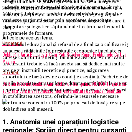
sprijin integrat. În regiunea Sud-Muntenia — ce include
aleagă una care se potrivește felului lor de a merge în
județele Argeș, Prahova, Dâmbovița, Teleorman, Giurgiu,
vacanță. Un
sejur Bulgaria Sunny Beach
ales bine
Călărași și Ialomița —, continuarea cursurilor pe timp de
înseamnă să ții cont nu doar de hotel și de preț, ci și de
vară este susținută activ prin acordarea de pachete
ritmul stațiunii, de zonă și de tipul de atmosferă pe care îl
alimentare și logistice săptămânale fiecărui participant la
cauți.
programele de formare.
Articole pe aceiasi tema:
Urmatorul
Abandonul educațional și refuzul de a finaliza o calificare își
au adesea rădăcinile în presiunile economice imediate cu
Deblocări Auto București: Cum Poți Rezolva Rapid Problemele Cu Ușa
care se confruntă tinerii și familiile acestora. Atunci când
Mașinii
un cursant trebuie să facă naveta sau să dedice mai multe
ore pe zi instruirii teoretice și practice, asigurarea
Nu ratati
suportului de bază devine o condiție esențială. Pachetele de
sprijin acordate cursanților pe durata participării la ore nu
De Ziua Internațională a Animalelor de Companie, HONOR te ajută să
reprezintă un simplu ajutor pasiv, ci o investiție strategică
surprinzi cele mai frumoase momente alături de companionul tău
în stabilitatea acestora, oferindu-le resursele necesare
pentru a se concentra 100% pe procesul de învățare și pe
dobândirea noii meserii.
1. Anatomia unei operațiuni logistice
regionale: Sprijin direct pentru cursanți