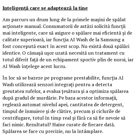
Inteligență care se adaptează la tine
Am parcurs un drum lung de la primele mașini de spălat
acționate manual. Consumatorii de astăzi solicită funcții
mai inteligente, care să asigure o spălare mai eficientă și de
calitate superioară, iar funcția AI Wash de la Samsung a
fost concepută exact în acest scop. Nu există două spălări
identice. O cămașă ușor uzată necesită un tratament cu
totul diferit față de un echipament sportiv plin de noroi, iar
AI Wash înțelege acest lucru.
În loc să se bazeze pe programe prestabilite, funcția AI
Wash utilizează senzori integrați pentru a detecta
greutatea rufelor, a evalua țesătura și a optimiza spălarea
după gradul de murdărie. Pe baza acestor informații,
reglează automat nivelul apei, cantitatea de detergent,
timpul de înmuiere și de clătire, precum și ciclurile de
centrifugare, totul în timp real și fără ca să fie nevoie să
faci nimic. Rezultatul? Haine curate de fiecare dată.
Spălarea se face cu precizie, nu la întâmplare.