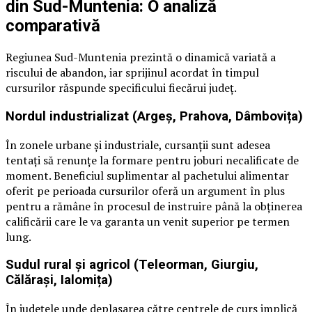
din Sud-Muntenia: O analiză
comparativă
Regiunea Sud-Muntenia prezintă o dinamică variată a
riscului de abandon, iar sprijinul acordat în timpul
cursurilor răspunde specificului fiecărui județ.
Nordul industrializat (Argeș, Prahova, Dâmbovița)
În zonele urbane și industriale, cursanții sunt adesea
tentați să renunțe la formare pentru joburi necalificate de
moment. Beneficiul suplimentar al pachetului alimentar
oferit pe perioada cursurilor oferă un argument în plus
pentru a rămâne în procesul de instruire până la obținerea
calificării care le va garanta un venit superior pe termen
lung.
Sudul rural și agricol (Teleorman, Giurgiu,
Călărași, Ialomița)
În județele unde deplasarea către centrele de curs implică