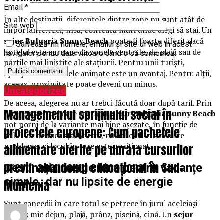
Email
*
În alte destinații, diferențele dintre zone nu sunt atât de
Site web
importante. Aici, însă, contează mult unde alegi să stai. Un
sejur Bulgaria Sunny Beach
poate fi foarte diferit dacă
Salvează-mi numele, emailul și site-ul web în acest
hotelul este aproape de zonele centrale, de plajă sau de
navigator pentru data viitoare când o să comentez.
părțile mai liniștite ale stațiunii. Pentru unii turiști,
apropierea de zonele animate este un avantaj. Pentru alții,
aceeași proximitate poate deveni un minus.
Uncategorized
De aceea, alegerea nu ar trebui făcută doar după tarif. Prin
Managementul sprijinului social în
Lux Travel
, cei care caută un
sejur Bulgaria Sunny Beach
pot porni de la variante mai bine așezate, în funcție de
proiectele europene: Cum pachetele
stilul lor de vacanță. Uneori, nu hotelul în sine este
problema, ci locul în care este poziționat.
alimentare oferite pe durata cursurilor
previn abandonul educațional în Sud-
Destinația merge bine pentru vacanțe
simple, dar nu lipsite de energie
Muntenia
Sunt concedii în care totul se petrece în jurul aceleiași
rutine: mic dejun, plajă, prânz, piscină, cină. Un
sejur