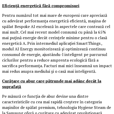
Eficiență energetică fără compromisuri
Pentru numărul tot mai mare de europeni care apreciază
cu adevărat performanța energetică eficientă, mașina de
spălat Bespoke AI excelează în aspectele care contează cel
mai mult. Cel mai recent model consumă cu până la 65%
mai puțină energie decât cerințele minime pentru o clasă
energetică A. Prin intermediul aplicației SmartThings ,
modul AI Energy monitorizează și optimizează continuu
consumul de energie, ajustându-l inteligent pe parcursul
ciclurilor pentru a reduce amprenta ecologică fără a
sacrifica performanța. Facturi mai mici înseamnă un impact
mai redus asupra mediului și o casă mai inteligentă.
Curățare cu abur care pătrunde mai adânc decât la
suprafață
Pe măsură ce funcția de abur devine una dintre
caracteristicile cu cea mai rapidă creștere în categoria
mașinilor de spălat premium, tehnologia Hygiene Steam de
la Samsung oferă o curățare cu adevărat revoluționară.