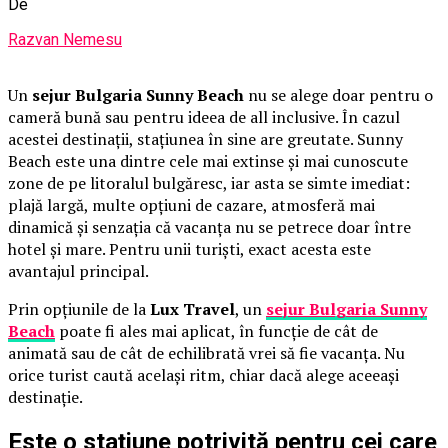
De
Razvan Nemesu
Un
sejur Bulgaria Sunny Beach
nu se alege doar pentru o
cameră bună sau pentru ideea de all inclusive. În cazul
acestei destinații, stațiunea în sine are greutate. Sunny
Beach este una dintre cele mai extinse și mai cunoscute
zone de pe litoralul bulgăresc, iar asta se simte imediat:
plajă largă, multe opțiuni de cazare, atmosferă mai
dinamică și senzația că vacanța nu se petrece doar între
hotel și mare. Pentru unii turiști, exact acesta este
avantajul principal.
Prin opțiunile de la
Lux Travel
, un
sejur Bulgaria Sunny
Beach
poate fi ales mai aplicat, în funcție de cât de
animată sau de cât de echilibrată vrei să fie vacanța. Nu
orice turist caută același ritm, chiar dacă alege aceeași
destinație.
Este o stațiune potrivită pentru cei care