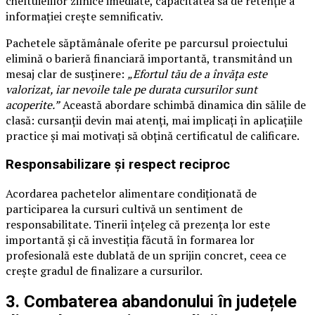
cheltuielilor zilnice imediate, capacitatea sa de retenție a
informației crește semnificativ.
Pachetele săptămânale oferite pe parcursul proiectului
elimină o barieră financiară importantă, transmitând un
mesaj clar de susținere:
„Efortul tău de a învăța este
valorizat, iar nevoile tale pe durata cursurilor sunt
acoperite.”
Această abordare schimbă dinamica din sălile de
clasă: cursanții devin mai atenți, mai implicați în aplicațiile
practice și mai motivați să obțină certificatul de calificare.
Responsabilizare și respect reciproc
Acordarea pachetelor alimentare condiționată de
participarea la cursuri cultivă un sentiment de
responsabilitate. Tinerii înțeleg că prezența lor este
importantă și că investiția făcută în formarea lor
profesională este dublată de un sprijin concret, ceea ce
crește gradul de finalizare a cursurilor.
3. Combaterea abandonului în județele