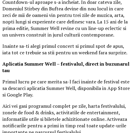
Countdown-ul aproape s-a incheiat. In doar cateva zile,
Domeniul Stirbey din Buftea devine din nou locul in care
zeci de mii de oameni vin pentru trei zile de muzica, arta,
nopti lungi si experiente care definesc vara. La 15 ani de la
prima editie, Summer Well revine cu un line-up eclectic si
un univers construit in jurul culturii contemporane.
Inainte sa-ti alegi primul concert si primul spot de apus,
iata tot ce trebuie sa stii pentru un weekend fara surprize.
Aplica
t
ia Summer Well
– festivalul, direct in buzunarul
tau
Primul lucru pe care merita sa-l faci inainte de festival este
sa descarci aplicatia Summer Well, disponibila in App Store
si Google Play.
Aici vei gasi programul complet pe zile, harta festivalului,
zonele de food & drinks, activitatile de entertainment,
informatiile utile si biletele achizitionate online. Activeaza
notificarile pentru a primi in timp real toate update-urile
importante pe parcursul festivalului.