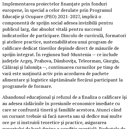
Implementarea proiectelor finanțate prin fonduri
europene, în special a celor derulate prin Programul
Educație și Ocupare (PEO) 2021-2027, implică o
componentă de sprijin social adesea invizibilă pentru
publicul larg, dar absolut vitală pentru succesul
indicatorilor de participare. Dincolo de curriculă, formatori
și ateliere practice, sustenabilitatea unui program de
calificare dedicat tinerilor depinde direct de măsurile de
sprijin integrat. În regiunea Sud-Muntenia — ce include
județele Argeș, Prahova, Dâmbovița, Teleorman, Giurgiu,
Călărași și Ialomița —, continuarea cursurilor pe timp de
vară este susținută activ prin acordarea de pachete
alimentare și logistice săptămânale fiecărui participant la
programele de formare.
Abandonul educațional și refuzul de a finaliza o calificare își
au adesea rădăcinile în presiunile economice imediate cu
care se confruntă tinerii și familiile acestora. Atunci când
un cursant trebuie să facă naveta sau să dedice mai multe
ore pe zi instruirii teoretice și practice, asigurarea
suportului de bază devine o condiție esențială. Pachetele de