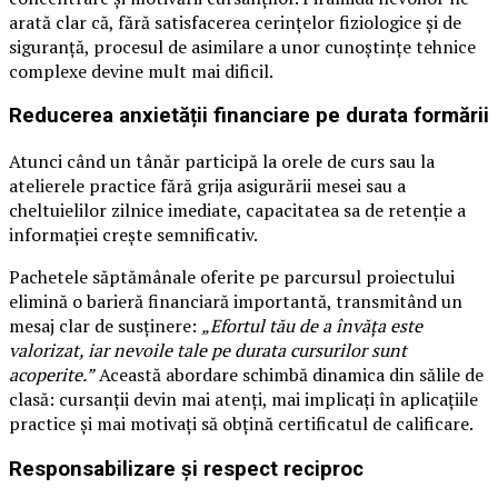
arată clar că, fără satisfacerea cerințelor fiziologice și de
siguranță, procesul de asimilare a unor cunoștințe tehnice
complexe devine mult mai dificil.
Reducerea anxietății financiare pe durata formării
Atunci când un tânăr participă la orele de curs sau la
atelierele practice fără grija asigurării mesei sau a
cheltuielilor zilnice imediate, capacitatea sa de retenție a
informației crește semnificativ.
Pachetele săptămânale oferite pe parcursul proiectului
elimină o barieră financiară importantă, transmitând un
mesaj clar de susținere:
„Efortul tău de a învăța este
valorizat, iar nevoile tale pe durata cursurilor sunt
acoperite.”
Această abordare schimbă dinamica din sălile de
clasă: cursanții devin mai atenți, mai implicați în aplicațiile
practice și mai motivați să obțină certificatul de calificare.
Responsabilizare și respect reciproc