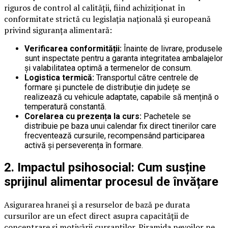
riguros de control al calității, fiind achiziționat în
conformitate strictă cu legislația națională și europeană
privind siguranța alimentară:
Verificarea conformității:
Înainte de livrare, produsele
sunt inspectate pentru a garanta integritatea ambalajelor
și valabilitatea optimă a termenelor de consum.
Logistica termică:
Transportul către centrele de
formare și punctele de distribuție din județe se
realizează cu vehicule adaptate, capabile să mențină o
temperatură constantă.
Corelarea cu prezența la curs:
Pachetele se
distribuie pe baza unui calendar fix direct tinerilor care
frecventează cursurile, recompensând participarea
activă și perseverența în formare.
2. Impactul psihosocial: Cum susține
sprijinul alimentar procesul de învățare
Asigurarea hranei și a resurselor de bază pe durata
cursurilor are un efect direct asupra capacității de
concentrare și motivării cursanților. Piramida nevoilor ne