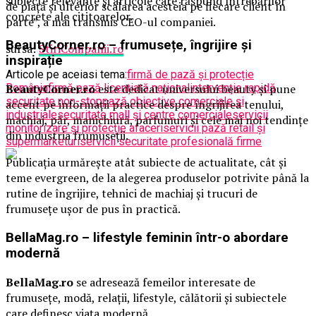
subiecte relevante și articole care răspund întrebărilor
de piață și ulterior scalarea acesteia pe fiecare client în
concrete ale cititoarelor.
parte”, a mai transmis CEO-ul companiei.
BeautyCorner.ro – frumusețe, îngrijire și
sursa:
StiriCompanii.ro
inspirație
Articole pe aceiasi tema:
firmă de pază și protecție
România
firmă pază licențiată național
intervenție rapidă
BeautyCorner.ro
este dedicat universului beauty și pune
securitate non-stop
pază obiective comerciale și
accent pe informații practice despre îngrijirea tenului,
industriale
securitate mall și centre comerciale
servicii
machiaj, păr, manichiură, parfumuri și cele mai noi tendințe
monitorizare și protecție afaceri
servicii pază retail și
din industria frumuseții.
supermarketuri
servicii securitate profesională firme
Publicația urmărește atât subiecte de actualitate, cât și
teme evergreen, de la alegerea produselor potrivite până la
rutine de îngrijire, tehnici de machiaj și trucuri de
frumusețe ușor de pus în practică.
BellaMag.ro – lifestyle feminin într-o abordare
modernă
BellaMag.ro
se adresează femeilor interesate de
frumusețe, modă, relații, lifestyle, călătorii și subiectele
care definesc viața modernă.