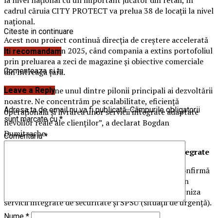
la nivel național cu un important jucător din retail, în
cadrul căruia CITY PROTECT va prelua 38 de locații la nivel
național.
Citeste in continuare
Acest nou proiect continuă direcția de creștere accelerată
începută încă din 2025, când compania a extins portofoliul
Iti recomandam
prin preluarea a zeci de magazine și obiective comerciale
Comenteaza si tu
din întreaga țară.
„Retailul rămâne unul dintre pilonii principali ai dezvoltării
Leave a Reply
noastre. Ne concentrăm pe scalabilitate, eficiență
Adresa ta de email nu va fi publicată.
Câmpurile obligatorii
operațională și livrarea unor servicii integrate adaptate
sunt marcate cu
*
nevoilor reale ale clienților”, a declarat Bogdan
Dumitrache.
Comentariu
*
Intrarea în segmentul mall-urilor, cu servicii integrate
În linie cu strategia anunțată anterior, compania confirmă
că, începând cu 1 iunie 2026, va marca o premieră în
portofoliul său: intrarea în primul mall, unde va furniza
servicii integrate de securitate și SPSU (situații de urgență).
Nume
*