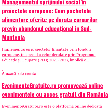
Managementul sprijinului social în
proiectele europene: Cum pachetele
alimentare oferite pe durata cursurilor
previn abandonul educațional în Sud-
Muntenia
Implementarea proiectelor finanțate prin fonduri
europene, în special a celor derulate prin Programul
Educație și Ocupare (PEO) 2021-2027, implică o...
Afaceri
3 zile inainte
EvenimenteGratuite.ro promovează online
evenimentele cu acces gratuit din România
EvenimenteGratuite.ro este o platformă online dedicată