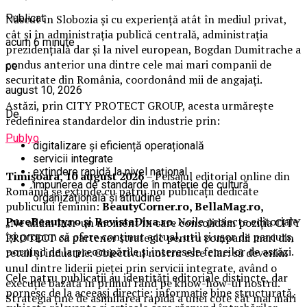
Publicat
Născut în Slobozia și cu experiență atât în mediul privat,
cât și în administrația publică centrală, administrația
acum 6 minute
prezidențială dar și la nivel european, Bogdan Dumitrache a
condus anterior una dintre cele mai mari companii de
pe
securitate din România, coordonând mii de angajați.
august 10, 2026
Astăzi, prin CITY PROTECT GROUP, acesta urmărește
De
redefinirea standardelor din industrie prin:
Publyo
digitalizare și eficiență operațională
servicii integrate
extindere rapidă la nivel național
Timișoara, 10 august 2026
– Peisajul editorial online din
impunerea de standarde în materie de cultură
România se extinde cu patru noi publicații dedicate
organizațională și atitudine
publicului feminin:
BeautyCorner.ro, BellaMag.ro,
PureBeauty.ro și RevistaDiva.ro
. Noile proiecte editoriale
„Ne aflăm într-un moment în care consolidăm poziția CITY
își propun să ofere conținut actual, util și ușor de parcurs,
PROTECT ca partener strategic pentru companii mari din
pornind de la preocupările și interesele femeilor de astăzi.
retail și industrie. Obiectivul nostru este clar: să devenim
unul dintre liderii pieței prin servicii integrate, având o
Cele patru publicații au identități editoriale distincte, dar
execuție bazată în primul rând pe know-how-ul nostru.
pornesc de la aceeași direcție: informație bine structurată,
Strategia ține de asimilarea rapidă a unei cote cât mai mari