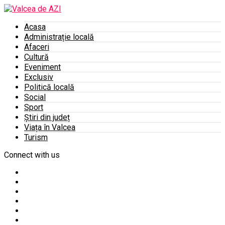
Acasa
Administrație locală
Afaceri
Cultură
Eveniment
Exclusiv
Politică locală
Social
Sport
Știri din județ
Viața în Valcea
Turism
Connect with us