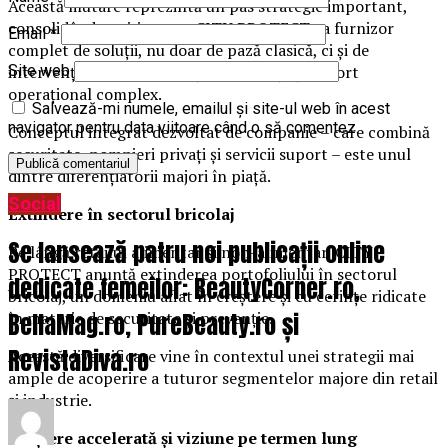
Această mutare reprezintă un pas strategic important,
consolidând poziționarea CITY PROTECT ca furnizor
Email
*
complet de soluții, nu doar de pază clasică, ci și de
intervenție în caz de situații de urgență și suport
Site web
operațional complex.
Salvează-mi numele, emailul și site-ul web în acest
navigator pentru data viitoare când o să comentez.
Conceptul integrat dezvoltat de companie – care combină
securitate, pompieri privați și servicii suport – este unul
dintre diferențiatorii majori în piață.
Social
Extindere în sectorul bricolaj
Se lansează patru noi publicații online
Pe lângă retailul alimentar și non-alimentar, CITY
PROTECT anunță extinderea portofoliului în sectorul
dedicate femeilor: BeautyCorner.ro,
bricolaj, un domeniu aflat în creștere și cu cerințe ridicate
BellaMag.ro, PureBeauty.ro și
în materie de securitate și prevenție.
RevistaDiva.ro
Această diversificare vine în contextul unei strategii mai
ample de acoperire a tuturor segmentelor majore din retail
și industrie.
Creștere accelerată și viziune pe termen lung