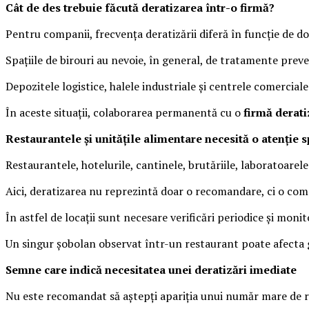
Cât de des trebuie făcută deratizarea într-o firmă?
Pentru companii, frecvența deratizării diferă în funcție de do
Spațiile de birouri au nevoie, în general, de tratamente prev
Depozitele logistice, halele industriale și centrele comercia
În aceste situații, colaborarea permanentă cu o
firmă derati
Restaurantele și unitățile alimentare necesită o atenție s
Restaurantele, hotelurile, cantinele, brutăriile, laboratoarel
Aici, deratizarea nu reprezintă doar o recomandare, ci o comp
În astfel de locații sunt necesare verificări periodice și mon
Un singur șobolan observat într-un restaurant poate afecta gr
Semne care indică necesitatea unei deratizări imediate
Nu este recomandat să aștepți apariția unui număr mare de 