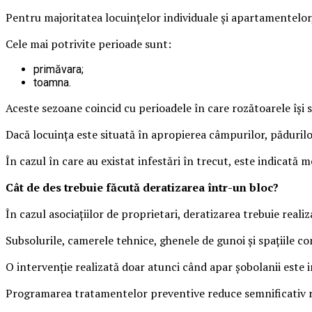
Pentru majoritatea locuințelor individuale și apartamentelor,
Cele mai potrivite perioade sunt:
primăvara;
toamna.
Aceste sezoane coincid cu perioadele în care rozătoarele îș
Dacă locuința este situată în apropierea câmpurilor, păduril
În cazul în care au existat infestări în trecut, este indicată
Cât de des trebuie făcută deratizarea într-un bloc?
În cazul asociațiilor de proprietari, deratizarea trebuie reali
Subsolurile, camerele tehnice, ghenele de gunoi și spațiile c
O intervenție realizată doar atunci când apar șobolanii este i
Programarea tratamentelor preventive reduce semnificativ risc