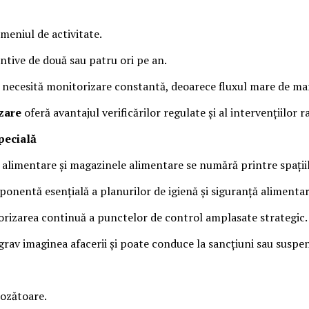
meniul de activitate.
entive de două sau patru ori pe an.
le necesită monitorizare constantă, deoarece fluxul mare de mar
zare
oferă avantajul verificărilor regulate și al intervențiilor 
pecială
e alimentare și magazinele alimentare se numără printre spațiile
onentă esențială a planurilor de igienă și siguranță alimentar
itorizarea continuă a punctelor de control amplasate strategic.
av imaginea afacerii și poate conduce la sancțiuni sau suspend
rozătoare.