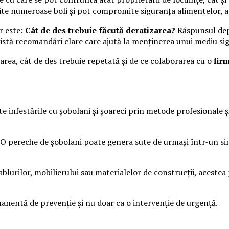
ite numeroase boli și pot compromite siguranța alimentelor, a 
r este:
Cât de des trebuie făcută deratizarea?
Răspunsul depi
 există recomandări clare care ajută la menținerea unui mediu sig
rea, cât de des trebuie repetată și de ce colaborarea cu o
fir
te infestările cu șobolani și șoareci prin metode profesionale ș
 O pereche de șobolani poate genera sute de urmași într-un sin
ablurilor, mobilierului sau materialelor de construcții, acestea
manentă de prevenție și nu doar ca o intervenție de urgență.