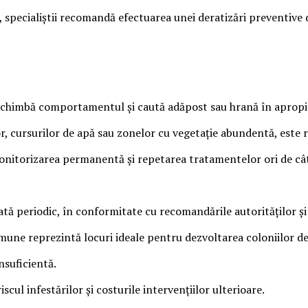
 specialiștii recomandă efectuarea unei deratizări preventive d
i schimbă comportamentul și caută adăpost sau hrană în apropie
or, cursurilor de apă sau zonelor cu vegetație abundentă, este
 monitorizarea permanentă și repetarea tratamentelor ori de cât
zată periodic, în conformitate cu recomandările autorităților și 
omune reprezintă locuri ideale pentru dezvoltarea coloniilor d
nsuficientă.
ul infestărilor și costurile intervențiilor ulterioare.