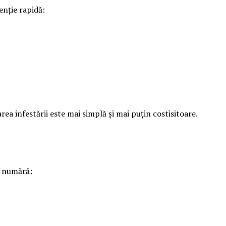
enție rapidă:
rea infestării este mai simplă și mai puțin costisitoare.
e numără: