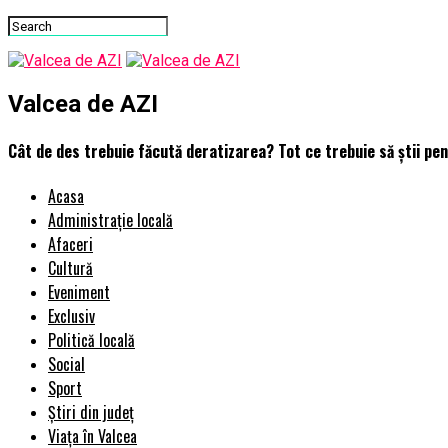
Valcea de AZI
Cât de des trebuie făcută deratizarea? Tot ce trebuie să știi pen
Acasa
Administrație locală
Afaceri
Cultură
Eveniment
Exclusiv
Politică locală
Social
Sport
Știri din județ
Viața în Valcea