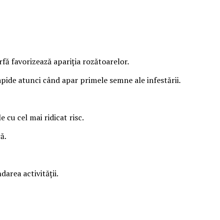
fă favorizează apariția rozătoarelor.
rapide atunci când apar primele semne ale infestării.
 cu cel mai ridicat risc.
ă.
area activității.