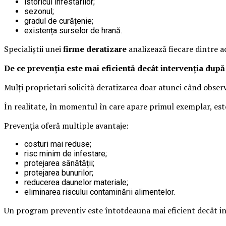
istoricul infestărilor;
sezonul;
gradul de curățenie;
existența surselor de hrană.
Specialiștii unei
firme deratizare
analizează fiecare dintre ac
De ce prevenția este mai eficientă decât intervenția după
Mulți proprietari solicită deratizarea doar atunci când observ
În realitate, în momentul în care apare primul exemplar, este
Prevenția oferă multiple avantaje:
costuri mai reduse;
risc minim de infestare;
protejarea sănătății;
protejarea bunurilor;
reducerea daunelor materiale;
eliminarea riscului contaminării alimentelor.
Un program preventiv este întotdeauna mai eficient decât inte