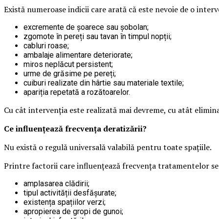
Există numeroase indicii care arată că este nevoie de o interv
excremente de șoarece sau șobolan;
zgomote în pereți sau tavan în timpul nopții;
cabluri roase;
ambalaje alimentare deteriorate;
miros neplăcut persistent;
urme de grăsime pe pereți;
cuiburi realizate din hârtie sau materiale textile;
apariția repetată a rozătoarelor.
Cu cât intervenția este realizată mai devreme, cu atât elimina
Ce influențează frecvența deratizării?
Nu există o regulă universală valabilă pentru toate spațiile.
Printre factorii care influențează frecvența tratamentelor s
amplasarea clădirii;
tipul activității desfășurate;
existența spațiilor verzi;
apropierea de gropi de gunoi;