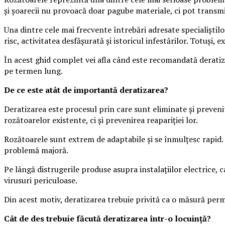
și șoarecii nu provoacă doar pagube materiale, ci pot transm
Una dintre cele mai frecvente întrebări adresate specialiștilo
risc, activitatea desfășurată și istoricul infestărilor. Totuși,
În acest ghid complet vei afla când este recomandată deratiza
pe termen lung.
De ce este atât de importantă deratizarea?
Deratizarea este procesul prin care sunt eliminate și preveni
rozătoarelor existente, ci și prevenirea reapariției lor.
Rozătoarele sunt extrem de adaptabile și se înmulțesc rapid.
problemă majoră.
Pe lângă distrugerile produse asupra instalațiilor electrice, c
virusuri periculoase.
Din acest motiv, deratizarea trebuie privită ca o măsură per
Cât de des trebuie făcută deratizarea într-o locuință?