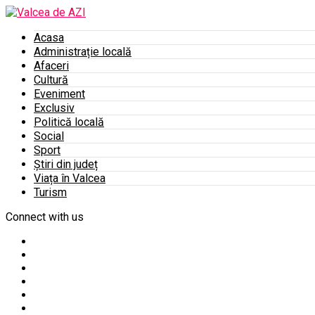
Acasa
Administrație locală
Afaceri
Cultură
Eveniment
Exclusiv
Politică locală
Social
Sport
Știri din județ
Viața în Valcea
Turism
Connect with us