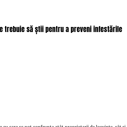
 trebuie să știi pentru a preveni infestările
u care se pot confrunta atât proprietarii de locuințe, cât și a