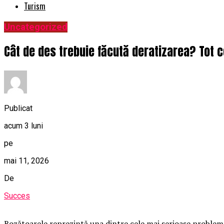
Turism
Uncategorized
Cât de des trebuie făcută deratizarea? Tot ce
Publicat
acum 3 luni
pe
mai 11, 2026
De
Succes
Rozătoarele reprezintă una dintre cele mai serioase probleme c