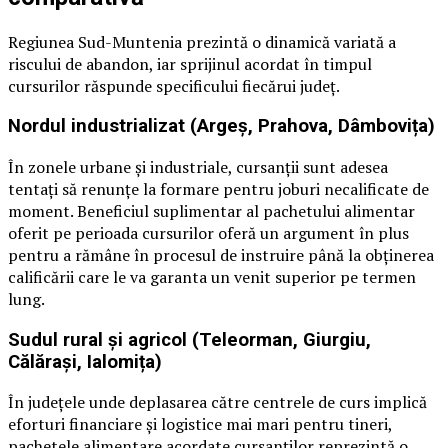
Regiunea Sud-Muntenia prezintă o dinamică variată a
riscului de abandon, iar sprijinul acordat în timpul
cursurilor răspunde specificului fiecărui județ.
Nordul industrializat (Argeș, Prahova, Dâmbovița)
În zonele urbane și industriale, cursanții sunt adesea
tentați să renunțe la formare pentru joburi necalificate de
moment. Beneficiul suplimentar al pachetului alimentar
oferit pe perioada cursurilor oferă un argument în plus
pentru a rămâne în procesul de instruire până la obținerea
calificării care le va garanta un venit superior pe termen
lung.
Sudul rural și agricol (Teleorman, Giurgiu,
Călărași, Ialomița)
În județele unde deplasarea către centrele de curs implică
eforturi financiare și logistice mai mari pentru tineri,
pachetele alimentare acordate cursanților reprezintă o