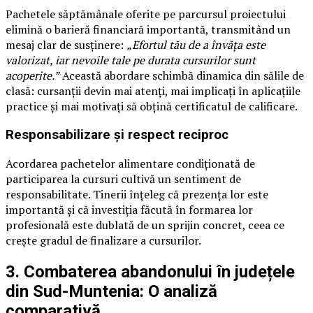
Pachetele săptămânale oferite pe parcursul proiectului
elimină o barieră financiară importantă, transmitând un
mesaj clar de susținere:
„Efortul tău de a învăța este
valorizat, iar nevoile tale pe durata cursurilor sunt
acoperite.”
Această abordare schimbă dinamica din sălile de
clasă: cursanții devin mai atenți, mai implicați în aplicațiile
practice și mai motivați să obțină certificatul de calificare.
Responsabilizare și respect reciproc
Acordarea pachetelor alimentare condiționată de
participarea la cursuri cultivă un sentiment de
responsabilitate. Tinerii înțeleg că prezența lor este
importantă și că investiția făcută în formarea lor
profesională este dublată de un sprijin concret, ceea ce
crește gradul de finalizare a cursurilor.
3. Combaterea abandonului în județele
din Sud-Muntenia: O analiză
comparativă