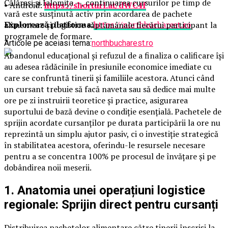
Călărași și Ialomița —, continuarea cursurilor pe timp de
• Android:
https://shorturl.at/dWC4f
vară este susținută activ prin acordarea de pachete
Explorează platforma:
https://northbucharest.ro
alimentare și logistice săptămânale fiecărui participant la
programele de formare.
Articole pe aceiasi tema:
northbucharest.ro
Abandonul educațional și refuzul de a finaliza o calificare își
au adesea rădăcinile în presiunile economice imediate cu
care se confruntă tinerii și familiile acestora. Atunci când
un cursant trebuie să facă naveta sau să dedice mai multe
ore pe zi instruirii teoretice și practice, asigurarea
suportului de bază devine o condiție esențială. Pachetele de
sprijin acordate cursanților pe durata participării la ore nu
reprezintă un simplu ajutor pasiv, ci o investiție strategică
în stabilitatea acestora, oferindu-le resursele necesare
pentru a se concentra 100% pe procesul de învățare și pe
dobândirea noii meserii.
1. Anatomia unei operațiuni logistice
regionale: Sprijin direct pentru cursanți
Distribuirea pachetelor alimentare către tinerii înscriși la