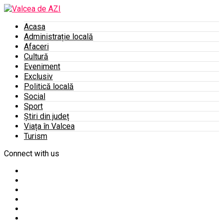
Acasa
Administrație locală
Afaceri
Cultură
Eveniment
Exclusiv
Politică locală
Social
Sport
Știri din județ
Viața în Valcea
Turism
Connect with us