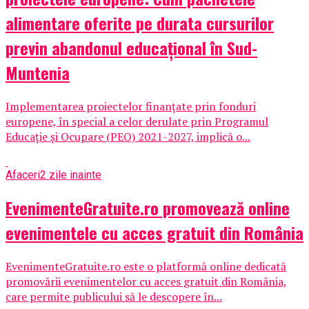
alimentare oferite pe durata cursurilor
previn abandonul educațional în Sud-
Muntenia
Implementarea proiectelor finanțate prin fonduri
europene, în special a celor derulate prin Programul
Educație și Ocupare (PEO) 2021-2027, implică o...
Afaceri
2 zile inainte
EvenimenteGratuite.ro promovează online
evenimentele cu acces gratuit din România
EvenimenteGratuite.ro este o platformă online dedicată
promovării evenimentelor cu acces gratuit din România,
care permite publicului să le descopere în...