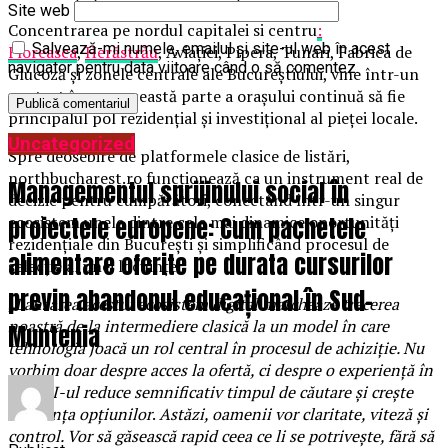
Site web
Concentrarea pe nordul capitalei si centru
:
Salvează-mi numele, emailul și site-ul web în acest
Floreasca
,
Herăstrău
, Aviației, Pipera, Tunari, Fabrica de
navigator pentru data viitoare când o să comentez.
Glucoză și zonele centrale ale Bucureștiului, vine într-un
context în care această parte a orașului continuă să fie
principalul pol rezidențial și investițional al pieței locale.
Uncategorized
Spre deosebire de platformele clasice de listări,
northbucharest.ro funcționează ca un instrument real de
Managementul sprijinului social în
decizie pentru cumpărători, conectând într-un singur
proiectele europene: Cum pachetele
ecosistem unele dintre cele mai dinamice oportunități
rezidențiale din București și simplificând procesul de
alimentare oferite pe durata cursurilor
selecție al unei locuințe.
previn abandonul educațional în Sud-
„
Lansarea acestui ecosistem digital marchează trecerea
noastră de la intermediere clasică la un model în care
Muntenia
tehnologia joacă un rol central în procesul de achiziție. Nu
vorbim doar despre acces la ofertă, ci despre o experiență în
care AI-ul reduce semnificativ timpul de căutare și crește
relevanța opțiunilor
.
Astăzi, oamenii vor claritate, viteză și
control. Vor să găsească rapid ceea ce li se potrivește, fără să