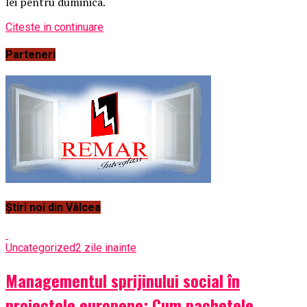
lei pentru duminica.
Citeste in continuare
Parteneri
Știri noi din Vâlcea
Uncategorized
2 zile inainte
Managementul sprijinului social în
proiectele europene: Cum pachetele