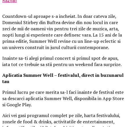
Razvan
Countdown-ul aproape s-a incheiat. In doar cateva zile,
Domeniul Stirbey din Buftea devine din nou locul in care
zeci de mii de oameni vin pentru trei zile de muzica, arta,
nopti lungi si experiente care definesc vara. La 15 ani de la
prima editie, Summer Well revine cu un line-up eclectic si
un univers construit in jurul culturii contemporane.
Inainte sa-ti alegi primul concert si primul spot de apus,
iata tot ce trebuie sa stii pentru un weekend fara surprize.
Aplica
t
ia Summer Well
– festivalul, direct in buzunarul
tau
Primul lucru pe care merita sa-l faci inainte de festival este
sa descarci aplicatia Summer Well, disponibila in App Store
si Google Play.
Aici vei gasi programul complet pe zile, harta festivalului,
zonele de food & drinks, activitatile de entertainment,