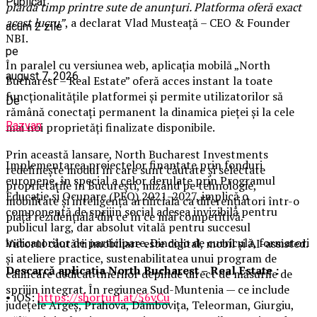
Publicat
piardă timp printre sute de anunțuri. Platforma oferă exact
acest lucru”
, a declarat Vlad Musteață – CEO & Founder
acum 2 zile
NBI.
pe
În paralel cu versiunea web, aplicația mobilă „North
august 7, 2026
Bucharest – Real Estate” oferă acces instant la toate
funcționalitățile platformei și permite utilizatorilor să
De
rămână conectați permanent la dinamica pieței și la cele
Razvan
mai noi proprietăți finalizate disponibile.
Prin această lansare, North Bucharest Investments
Implementarea proiectelor finanțate prin fonduri
redefinește modul în care sunt căutate și selectate
europene, în special a celor derulate prin Programul
proprietățile în București, mizând pe tehnologie,
Educație și Ocupare (PEO) 2021-2027, implică o
mobilitate și inteligență artificială ca diferențiatori într-o
componentă de sprijin social adesea invizibilă pentru
piață rezidențială din ce în ce mai competitivă.
publicul larg, dar absolut vitală pentru succesul
indicatorilor de participare. Dincolo de curriculă, formatori
Viitorul căutării imobiliare este digital, mobil și AI-assisted.
și ateliere practice, sustenabilitatea unui program de
Descarcă aplicația North Bucharest – Real Estate :
calificare dedicat tinerilor depinde direct de măsurile de
sprijin integrat. În regiunea Sud-Muntenia — ce include
• iOS:
https://shorturl.at/56vCu
județele Argeș, Prahova, Dâmbovița, Teleorman, Giurgiu,