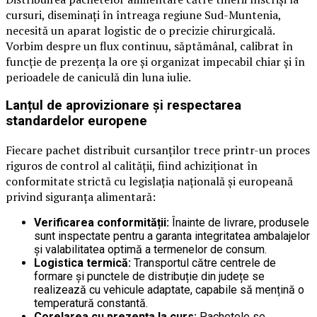
cursuri, diseminați în întreaga regiune Sud-Muntenia,
necesită un aparat logistic de o precizie chirurgicală.
Vorbim despre un flux continuu, săptămânal, calibrat în
funcție de prezența la ore și organizat impecabil chiar și în
perioadele de caniculă din luna iulie.
Lanțul de aprovizionare și respectarea
standardelor europene
Fiecare pachet distribuit cursanților trece printr-un proces
riguros de control al calității, fiind achiziționat în
conformitate strictă cu legislația națională și europeană
privind siguranța alimentară:
Verificarea conformității:
Înainte de livrare, produsele
sunt inspectate pentru a garanta integritatea ambalajelor
și valabilitatea optimă a termenelor de consum.
Logistica termică:
Transportul către centrele de
formare și punctele de distribuție din județe se
realizează cu vehicule adaptate, capabile să mențină o
temperatură constantă.
Corelarea cu prezența la curs:
Pachetele se