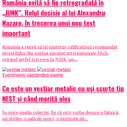
România evită să fie retrogradată în
„JUNK”. Rolul decisiv al lui Alexandru
Nazare, în trecerea unui nou test
important
România a reușit să își păstreze calificativul recomandat
investițiilor din partea agenției internaționale Fitch,
evitând astfel trecerea în JUNK, un...
Eveniment
o săptămână inainte
Ce este un vestiar metalic cu uși scurte tip
NEST și când merită ales
În orice spațiu colectiv, fie că este vorba despre o fabrică,
un atelier, o sală de sport, o instituție de...