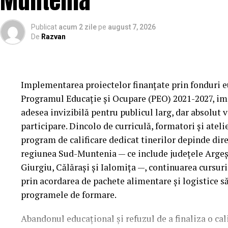
Muntenia
Publicat
acum 2 zile
pe
august 7, 2026
De
Razvan
Implementarea proiectelor finanțate prin fonduri eu
Programul Educație și Ocupare (PEO) 2021-2027, im
adesea invizibilă pentru publicul larg, dar absolut 
participare. Dincolo de curriculă, formatori și ateli
program de calificare dedicat tinerilor depinde dire
regiunea Sud-Muntenia — ce include județele Arge
Giurgiu, Călărași și Ialomița —, continuarea cursuri
prin acordarea de pachete alimentare și logistice s
programele de formare.
Abandonul educațional și refuzul de a finaliza o cali