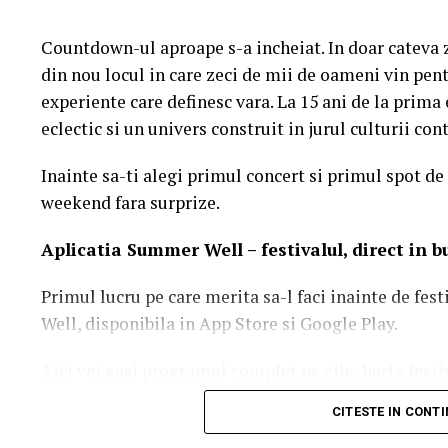
Fiecare pachet distribuit cursanților trece printr-un
fiind achiziționat în conformitate strictă cu legisl
Countdown-ul aproape s-a incheiat. In doar cateva 
siguranța alimentară:
din nou locul in care zeci de mii de oameni vin pentr
experiente care definesc vara. La 15 ani de la prim
Verificarea conformității:
Înainte de livrare, prod
eclectic si un univers construit in jurul culturii c
integritatea ambalajelor și valabilitatea optimă a 
Logistica termică:
Transportul către centrele de fo
Inainte sa-ti alegi primul concert si primul spot de 
realizează cu vehicule adaptate, capabile să menți
weekend fara surprize.
Corelarea cu prezența la curs:
Pachetele se distr
Aplica
t
ia Summer Well
– festivalul, direct in 
care frecventează cursurile, recompensând particip
2. Impactul psihosocial: Cum sus
Primul lucru pe care merita sa-l faci inainte de fes
Well, disponibila in App Store si Google Play.
procesul de învățare
Aici vei gasi programul complet pe zile, harta festi
Asigurarea hranei și a resurselor de bază pe durata 
activitatile de entertainment, informatiile utile si 
capacității de concentrare și motivării cursanților. 
CITESTE IN CONT
notificarile pentru a primi in timp real toate upda
satisfacerea cerințelor fiziologice și de siguranță,