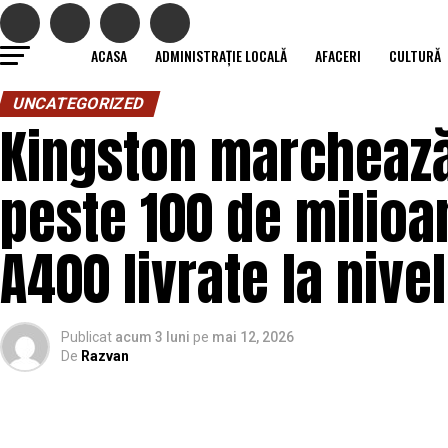
ACASA
ADMINISTRAȚIE LOCALĂ
AFACERI
CULTURĂ
UNCATEGORIZED
Kingston marchează
peste 100 de milioa
A400 livrate la nive
Publicat
acum 3 luni
pe
mai 12, 2026
De
Razvan