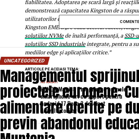
fiabilitatea. Adoptarea pe scară largă și reacți
demonstrează capacitatea Kingston de a răspun
utilizatorilor din zona de stocare”, a declarat
COMENTE
Kingston EMEA. „Pe baza acestui succes, Kingst
soluțiilor NVMe
de înaltă performanță, a
SSD-u
soluțiilor SSD industriale
integrate, pentru a su
mediilor edge și aplicațiilor critice.”
UNCATEGORIZED
Managementul sprijinulu
ARTICOLE PE ACEIASI TEMA:
NU RATATI
proiectele europene: C
HONOR Magic8 Pro, printre primele
smartphone-uri cu suport pentru
alimentare oferite pe du
Android 17 Beta 3 destinat
dezvoltatorilor
previn abandonul educaț