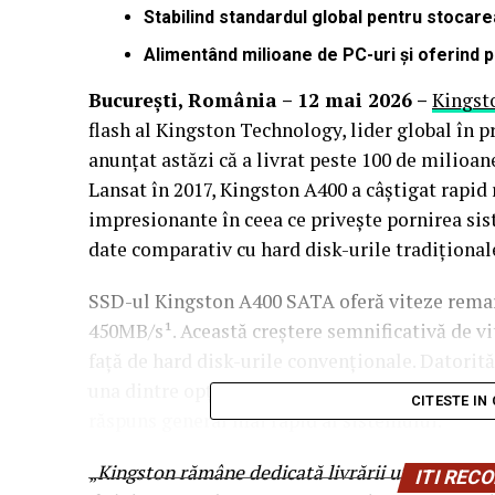
Stabilind standardul global pentru stocare
Alimentând milioane de PC-uri și oferind
București, România – 12 mai 2026 –
Kingst
flash al Kingston Technology, lider global în 
anunțat astăzi că a livrat peste 100 de milioan
Lansat în 2017, Kingston A400 a câștigat rapid
impresionante în ceea ce privește pornirea sist
date comparativ cu hard disk-urile tradițional
SSD-ul Kingston A400 SATA oferă viteze remarc
450MB/s¹. Această creștere semnificativă de vit
față de hard disk-urile convenționale. Datorită 
una dintre opțiunile preferate de consumatorii 
CITESTE IN
răspuns general mai rapid al sistemului.
„
Kingston rămâne dedicată livrării unor produs
ITI RE