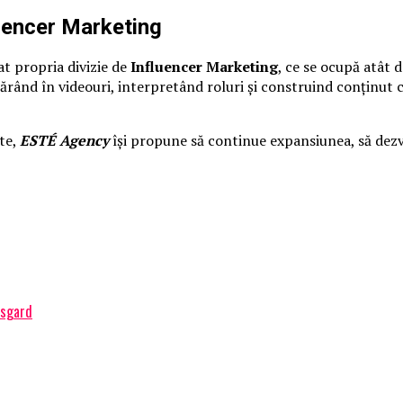
uencer Marketing
at propria divizie de
Influencer Marketing
, ce se ocupă atât d
părând în videouri, interpretând roluri și construind conținut 
ate,
ESTÉ Agency
își propune să continue expansiunea, să dezvo
Asgard