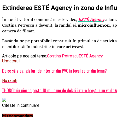
Extinderea ESTÉ Agency în zona de Infl
Întrucât viitorul comunicării este video,
ESTÉ Agency
a lans
Costina Petrescu a devenit, la rândul ei,
microinfluencer
, a
camera de filmat.
Bazându-se pe portofoliul constituit în primul an de activit
clienților săi în industriile în care activează.
Articole pe aceiasi tema:
Costina Petrescu
ESTÉ Agency
Urmatorul
De ce să alegi glafuri de interior din PVC în locul celor din lemn?
Nu ratati
THORChain pierde peste 10 milioane de dolari într-o breșă la un vault 
Citeste in continuare
Iti recomandam