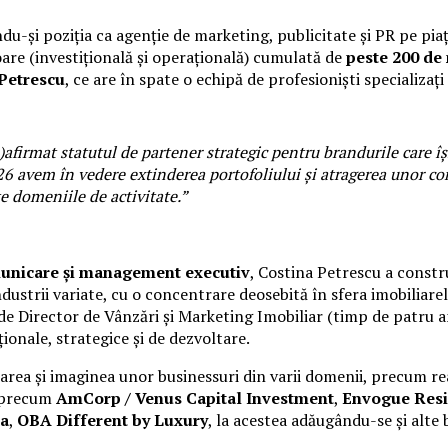
du-și poziția ca agenție de marketing, publicitate și PR pe pi
oare (investițională și operațională) cumulată de
peste 200 de
Petrescu
, ce are în spate o echipă de profesioniști specializaț
firmat statutul de partener strategic pentru brandurile care își
026 avem în vedere extinderea portofoliului și atragerea unor c
e domeniile de activitate.”
omunicare și management executiv
, Costina Petrescu a constru
ustrii variate, cu o concentrare deosebită în sfera imobiliare
de Director de Vânzări și Marketing Imobiliar (timp de patru ani
ționale, strategice și de dezvoltare.
ea și imaginea unor businessuri din varii domenii, precum real
i precum
AmCorp / Venus Capital Investment
,
Envogue Res
ia
,
OBA Different by Luxury
, la acestea adăugându-se și alte 