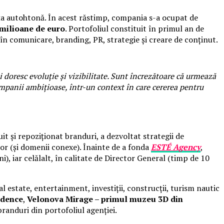
ața autohtonă. În acest răstimp, compania s-a ocupat de
 milioane de euro
. Portofoliul constituit în primul an de
i în comunicare, branding, PR, strategie și creare de conținut.
 doresc evoluție și vizibilitate. Sunt încrezătoare că urmează
ompanii ambițioase, într-un context în care cererea pentru
it și repoziționat branduri, a dezvoltat strategii de
lor (și domenii conexe). Înainte de a fonda
ESTÉ Agency
,
), iar celălalt, în calitate de Director General (timp de 10
 estate, entertainment, investiții, construcții, turism nautic
idence
,
Velonova Mirage – primul muzeu 3D din
branduri din portofoliul agenției.