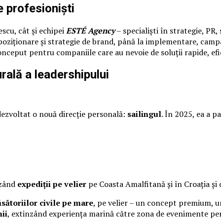
e profesioniști
scu, cât și echipei
ESTÉ Agency
– specialiști în strategie, PR
a poziționare și strategie de brand, până la implementare, cam
conceput pentru companiile care au nevoie de soluții rapide, efi
urală a leadershipului
 dezvoltat o nouă direcție personală:
sailingul
. În 2025, ea a p
izând
expediții pe velier
pe Coasta Amalfitană și în Croația și 
ăsătoriilor civile pe mare
, pe velier – un concept premium, un
ii
, extinzând experiența marină către zona de evenimente per