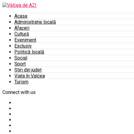
Acasa
Administrație locală
Afaceri
Cultură
Eveniment
Exclusiv
Politică locală
Social
Sport
Știri din județ
Viața în Valcea
Turism
Connect with us