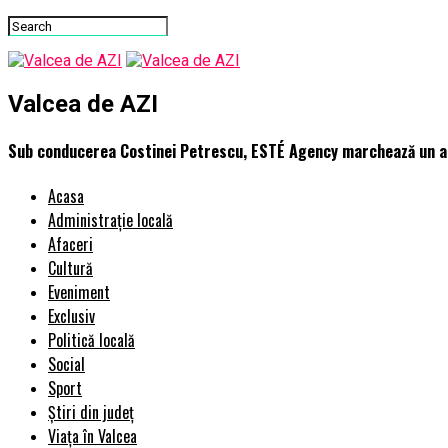
Valcea de AZI
Sub conducerea Costinei Petrescu, ESTÉ Agency marchează un an d
Acasa
Administrație locală
Afaceri
Cultură
Eveniment
Exclusiv
Politică locală
Social
Sport
Știri din județ
Viața în Valcea