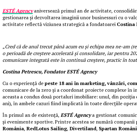
ESTÉ Agency
aniversează primul an de activitate, consolidân
gestionarea și dezvoltarea imaginii unor businessuri cu o val
activitate reflectă viziunea strategică a fondatoarei
Costina 
„Cred că de anul trecut până acum eu și echipa mea ne-am (re)a
o perioadă de creștere accelerată și consolidare, iar pentru 2
comunicare integrată este în continuă creștere, practic în toat
Costina Petrescu, Fondator ESTÉ Agency
Cu o experiență de
peste 18 ani în marketing, vânzări, c
comunicare de la zero și a coordonat proiecte complexe în ind
aceasta a condus două portaluri imobiliare: unul, din poziția 
ani), în ambele cazuri fiind implicată în toate direcțiile opera
În primul an de existență,
ESTÉ Agency
a gestionat comunicar
și evenimente sportive. Printre acestea se numără compani
România
,
RedLotus Sailing
,
Divertiland
,
Spartan Român