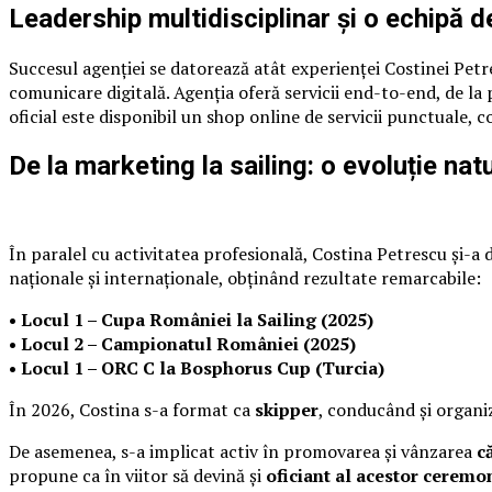
Leadership multidisciplinar și o echipă d
Succesul agenției se datorează atât experienței Costinei Petre
comunicare digitală. Agenția oferă servicii end-to-end, de l
oficial este disponibil un shop online de servicii punctuale, 
De la marketing la sailing: o evoluție nat
În paralel cu activitatea profesională, Costina Petrescu și-a
naționale și internaționale, obținând rezultate remarcabile:
• Locul 1 – Cupa României la Sailing (2025)
• Locul 2 – Campionatul României (2025)
• Locul 1 – ORC C la Bosphorus Cup (Turcia)
În 2026, Costina s-a format ca
skipper
, conducând și organ
De asemenea, s-a implicat activ în promovarea și vânzarea
c
propune ca în viitor să devină și
oficiant al acestor ceremon