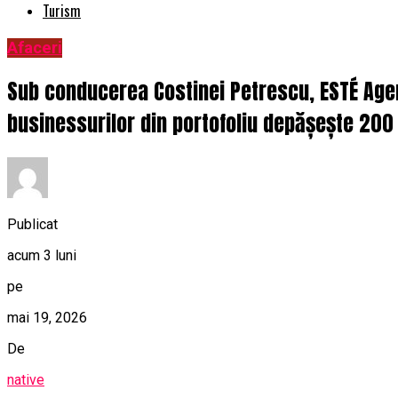
Turism
Afaceri
Sub conducerea Costinei Petrescu, ESTÉ Agen
businessurilor din portofoliu depășește 200
Publicat
acum 3 luni
pe
mai 19, 2026
De
native