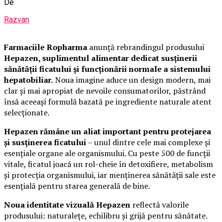
De
Razvan
Farmaciile Ropharma
anunță rebrandingul produsului
Hepazen, suplimentul alimentar dedicat susținerii
sănătății ficatului și funcționării normale a sistemului
hepatobiliar.
Noua imagine aduce un design modern, mai
clar și mai apropiat de nevoile consumatorilor, păstrând
însă aceeași formulă bazată pe ingrediente naturale atent
selecționate.
Hepazen rămâne un aliat important pentru protejarea
și susținerea ficatului
– unul dintre cele mai complexe și
esențiale organe ale organismului. Cu peste 500 de funcții
vitale, ficatul joacă un rol-cheie în detoxifiere, metabolism
și protecția organismului, iar menținerea sănătății sale este
esențială pentru starea generală de bine.
Noua identitate vizuală Hepazen
reflectă valorile
produsului: naturalețe, echilibru și grijă pentru sănătate.