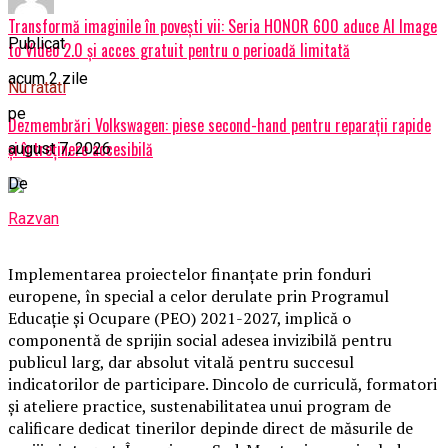
Transformă imaginile în povești vii: Seria HONOR 600 aduce AI Image
Publicat
to Video 2.0 și acces gratuit pentru o perioadă limitată
acum 2 zile
Nu ratati
pe
Dezmembrări Volkswagen: piese second-hand pentru reparații rapide
și întreținere accesibilă
august 7, 2026
De
Razvan
Implementarea proiectelor finanțate prin fonduri
europene, în special a celor derulate prin Programul
Educație și Ocupare (PEO) 2021-2027, implică o
componentă de sprijin social adesea invizibilă pentru
publicul larg, dar absolut vitală pentru succesul
indicatorilor de participare. Dincolo de curriculă, formatori
și ateliere practice, sustenabilitatea unui program de
calificare dedicat tinerilor depinde direct de măsurile de