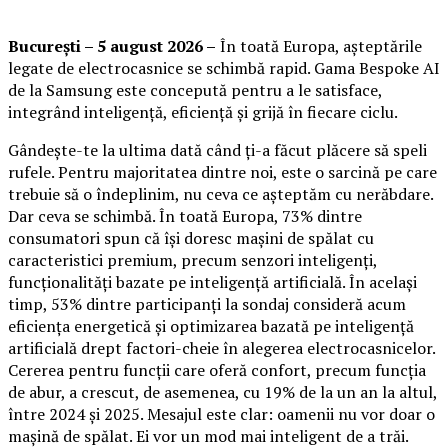
București – 5 august 2026 –
În toată Europa, așteptările
legate de electrocasnice se schimbă rapid. Gama Bespoke AI
de la Samsung este concepută pentru a le satisface,
integrând inteligență, eficiență și grijă în fiecare ciclu.
Gândește-te la ultima dată când ți-a făcut plăcere să speli
rufele. Pentru majoritatea dintre noi, este o sarcină pe care
trebuie să o îndeplinim, nu ceva ce așteptăm cu nerăbdare.
Dar ceva se schimbă. În toată Europa, 73% dintre
consumatori spun că își doresc mașini de spălat cu
caracteristici premium, precum senzori inteligenți,
funcționalități bazate pe inteligență artificială. În același
timp, 53% dintre participanți la sondaj consideră acum
eficiența energetică și optimizarea bazată pe inteligență
artificială drept factori-cheie în alegerea electrocasnicelor.
Cererea pentru funcții care oferă confort, precum funcția
de abur, a crescut, de asemenea, cu 19% de la un an la altul,
între 2024 și 2025. Mesajul este clar: oamenii nu vor doar o
mașină de spălat. Ei vor un mod mai inteligent de a trăi.