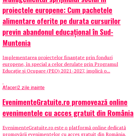
proiectele europene: Cum pachetele
alimentare oferite pe durata cursurilor
previn abandonul educațional în Sud-
Muntenia
Implementarea proiectelor finanțate prin fonduri
europene, în special a celor derulate prin Programul
Educație și Ocupare (PEO) 2021-2027, implică o...
Afaceri
2 zile inainte
EvenimenteGratuite.ro promovează online
evenimentele cu acces gratuit din România
EvenimenteGratuite.ro este o platformă online dedicată
promovării evenimentelor cu acces gratuit din România,