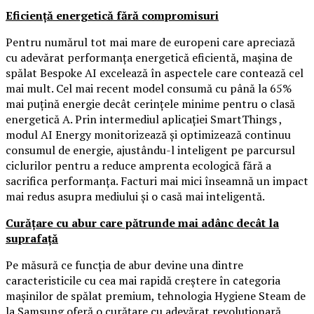
Eficiență energetică fără compromisuri
Pentru numărul tot mai mare de europeni care apreciază
cu adevărat performanța energetică eficientă, mașina de
spălat Bespoke AI excelează în aspectele care contează cel
mai mult. Cel mai recent model consumă cu până la 65%
mai puțină energie decât cerințele minime pentru o clasă
energetică A. Prin intermediul aplicației SmartThings ,
modul AI Energy monitorizează și optimizează continuu
consumul de energie, ajustându-l inteligent pe parcursul
ciclurilor pentru a reduce amprenta ecologică fără a
sacrifica performanța. Facturi mai mici înseamnă un impact
mai redus asupra mediului și o casă mai inteligentă.
Curățare cu abur care pătrunde mai adânc decât la
suprafață
Pe măsură ce funcția de abur devine una dintre
caracteristicile cu cea mai rapidă creștere în categoria
mașinilor de spălat premium, tehnologia Hygiene Steam de
la Samsung oferă o curățare cu adevărat revoluționară.