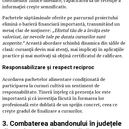
cheltuielilor zilnice imediate, capacitatea sa de retenție a
informației crește semnificativ.
Pachetele săptămânale oferite pe parcursul proiectului
elimină o barieră financiară importantă, transmitând un
mesaj clar de susținere:
„Efortul tău de a învăța este
valorizat, iar nevoile tale pe durata cursurilor sunt
acoperite.”
Această abordare schimbă dinamica din sălile de
clasă: cursanții devin mai atenți, mai implicați în aplicațiile
practice și mai motivați să obțină certificatul de calificare.
Responsabilizare și respect reciproc
Acordarea pachetelor alimentare condiționată de
participarea la cursuri cultivă un sentiment de
responsabilitate. Tinerii înțeleg că prezența lor este
importantă și că investiția făcută în formarea lor
profesională este dublată de un sprijin concret, ceea ce
crește gradul de finalizare a cursurilor.
3. Combaterea abandonului în județele