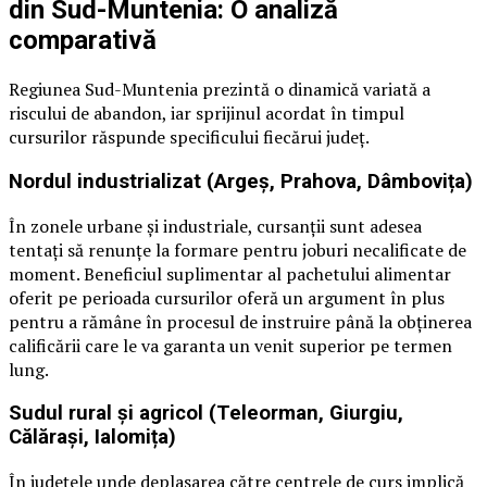
din Sud-Muntenia: O analiză
comparativă
Regiunea Sud-Muntenia prezintă o dinamică variată a
riscului de abandon, iar sprijinul acordat în timpul
cursurilor răspunde specificului fiecărui județ.
Nordul industrializat (Argeș, Prahova, Dâmbovița)
În zonele urbane și industriale, cursanții sunt adesea
tentați să renunțe la formare pentru joburi necalificate de
moment. Beneficiul suplimentar al pachetului alimentar
oferit pe perioada cursurilor oferă un argument în plus
pentru a rămâne în procesul de instruire până la obținerea
calificării care le va garanta un venit superior pe termen
lung.
Sudul rural și agricol (Teleorman, Giurgiu,
Călărași, Ialomița)
În județele unde deplasarea către centrele de curs implică