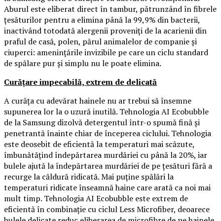
Aburul este eliberat direct în tambur, pătrunzând în fibrele
țesăturilor pentru a elimina până la 99,9% din bacterii,
inactivând totodată alergenii proveniți de la acarienii din
praful de casă, polen, părul animalelor de companie și
ciuperci: amenințările invizibile pe care un ciclu standard
de spălare pur și simplu nu le poate elimina.
Curățare impecabilă, extrem de delicată
A curăța cu adevărat hainele nu ar trebui să însemne
supunerea lor la o uzură inutilă. Tehnologia AI Ecobubble
de la Samsung dizolvă detergentul într-o spumă fină și
penetrantă înainte chiar de începerea ciclului. Tehnologia
este deosebit de eficientă la temperaturi mai scăzute,
îmbunătățind îndepărtarea murdăriei cu până la 20%, iar
bulele ajută la îndepărtarea murdăriei de pe țesături fără a
recurge la căldură ridicată. Mai puține spălări la
temperaturi ridicate înseamnă haine care arată ca noi mai
mult timp. Tehnologia AI Ecobubble este extrem de
eficientă în combinație cu ciclul Less Microfiber, deoarece
bulele delicate reduc eliberarea de microfibre de pe hainele