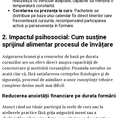
realizează cu vehicule adaptate, capabile să mențină o
temperatură constantă.
Corelarea cu prezența la curs:
Pachetele se
distribuie pe baza unui calendar fix direct tinerilor care
frecventează cursurile, recompensând participarea
activă și perseverența în formare.
2. Impactul psihosocial: Cum susține
sprijinul alimentar procesul de învățare
Asigurarea hranei și a resurselor de bază pe durata
cursurilor are un efect direct asupra capacității de
concentrare și motivării cursanților. Piramida nevoilor ne
arată clar că, fără satisfacerea cerințelor fiziologice și de
siguranță, procesul de asimilare a unor cunoștințe tehnice
complexe devine mult mai dificil.
Reducerea anxietății financiare pe durata formării
Atunci când un tânăr participă la orele de curs sau la
atelierele practice fără grija asigurării mesei sau a