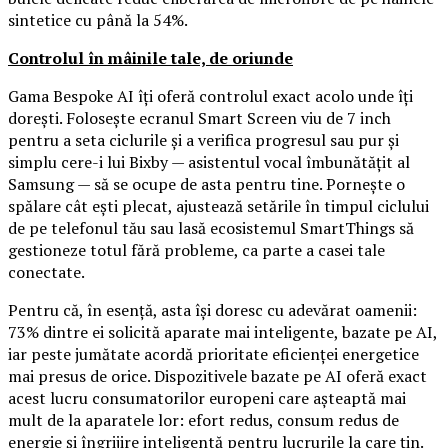
sintetice cu până la 54%.
Controlul în mâinile tale, de oriunde
Gama Bespoke AI îți oferă controlul exact acolo unde îți
dorești. Folosește ecranul Smart Screen viu de 7 inch
pentru a seta ciclurile și a verifica progresul sau pur și
simplu cere-i lui Bixby — asistentul vocal îmbunătățit al
Samsung — să se ocupe de asta pentru tine. Pornește o
spălare cât ești plecat, ajustează setările în timpul ciclului
de pe telefonul tău sau lasă ecosistemul SmartThings să
gestioneze totul fără probleme, ca parte a casei tale
conectate.
Pentru că, în esență, asta își doresc cu adevărat oamenii:
73% dintre ei solicită aparate mai inteligente, bazate pe AI,
iar peste jumătate acordă prioritate eficienței energetice
mai presus de orice. Dispozitivele bazate pe AI oferă exact
acest lucru consumatorilor europeni care așteaptă mai
mult de la aparatele lor: efort redus, consum redus de
energie și îngrijire inteligentă pentru lucrurile la care țin.