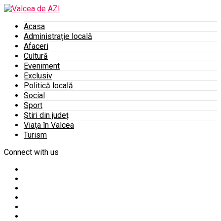
Acasa
Administrație locală
Afaceri
Cultură
Eveniment
Exclusiv
Politică locală
Social
Sport
Știri din județ
Viața în Valcea
Turism
Connect with us