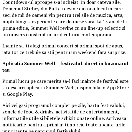
Countdown-ul aproape s-a incheiat. In doar cateva zile,
Domeniul Stirbey din Buftea devine din nou locul in care
zeci de mii de oameni vin pentru trei zile de muzica, arta,
nopti lungi si experiente care definesc vara. La 15 ani de la
prima editie, Summer Well revine cu un line-up eclectic si
un univers construit in jurul culturii contemporane.
Inainte sa-ti alegi primul concert si primul spot de apus,
iata tot ce trebuie sa stii pentru un weekend fara surprize.
Aplica
t
ia Summer Well
– festivalul, direct in buzunarul
tau
Primul lucru pe care merita sa-l faci inainte de festival este
sa descarci aplicatia Summer Well, disponibila in App Store
si Google Play.
Aici vei gasi programul complet pe zile, harta festivalului,
zonele de food & drinks, activitatile de entertainment,
informatiile utile si biletele achizitionate online. Activeaza
notificarile pentru a primi in timp real toate update-urile
importante pe parcursul festivalului.