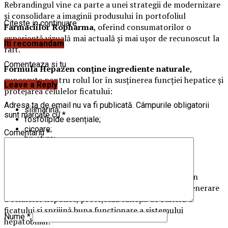
Rebrandingul vine ca parte a unei strategii de modernizare
și consolidare a imaginii produsului în portofoliul
Citeste in continuare
Farmaciilor Ropharma
, oferind consumatorilor o
experiență vizuală mai actuală și mai ușor de recunoscut la
Iti recomandam
raft.
Comenteaza si tu
Formula Hepazen conține ingrediente naturale
,
cunoscute pentru rolul lor în susținerea funcției hepatice și
Leave a Reply
protejarea celulelor ficatului:
Adresa ta de email nu va fi publicată.
Câmpurile obligatorii
silimarină;
sunt marcate cu
*
fosfolipide esențiale;
cicoare;
Comentariu
*
brusture;
anghinare;
păpădie.
Prin combinația sa de ingrediente naturale, Hepazen
contribuie la susținerea proceselor naturale de regenerare
a celulelor hepatice, protejează funcția de barieră a
ficatului și sprijină buna funcționare a sistemului
Nume
*
hepatobiliar.