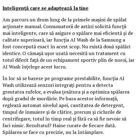
Inteligență care se adaptează la tine
Am parcurs un drum lung de la primele mașini de spălat
acționate manual. Consumatorii de astăzi solicită funcții
mai inteligente, care să asigure o spălare mai eficientă și de
calitate superioară, iar funcția AI Wash de la Samsung a
fost concepută exact în acest scop. Nu există două spălări
identice. O cămașă ușor uzată necesită un tratament cu
totul diferit față de un echipament sportiv plin de noroi, iar
AI Wash înțelege acest lucru.
În loc să se bazeze pe programe prestabilite, funcția AI
Wash utilizează senzori integrați pentru a detecta
greutatea rufelor, a evalua țesătura și a optimiza spălarea
după gradul de murdărie. Pe baza acestor informații,
reglează automat nivelul apei, cantitatea de detergent,
timpul de înmuiere și de clătire, precum și ciclurile de
centrifugare, totul în timp real și fără ca să fie nevoie să
faci nimic. Rezultatul? Haine curate de fiecare dată.
Spălarea se face cu precizie, nu la întâmplare.