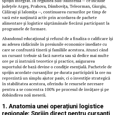
sprijin integrat. În regiunea Sud-Muntenia — ce include
județele Argeș, Prahova, Dâmbovița, Teleorman, Giurgiu,
Călărași și Ialomița —, continuarea cursurilor pe timp de
vară este susținută activ prin acordarea de pachete
alimentare și logistice săptămânale fiecărui participant la
programele de formare.
Abandonul educațional și refuzul de a finaliza o calificare își
au adesea rădăcinile în presiunile economice imediate cu
care se confruntă tinerii și familiile acestora. Atunci când
un cursant trebuie să facă naveta sau să dedice mai multe
ore pe zi instruirii teoretice și practice, asigurarea
suportului de bază devine o condiție esențială. Pachetele de
sprijin acordate cursanților pe durata participării la ore nu
reprezintă un simplu ajutor pasiv, ci o investiție strategică
în stabilitatea acestora, oferindu-le resursele necesare
pentru a se concentra 100% pe procesul de învățare și pe
dobândirea noii meserii.
1. Anatomia unei operațiuni logistice
regionale: Sprijin direct pentru cursanți