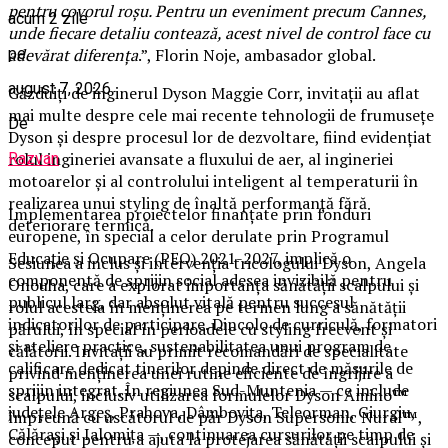
pentru covorul roșu. Pentru un eveniment precum Cannes,
acum 2 zile
unde fiecare detaliu contează, acest nivel de control face cu
pe
adevărat diferența
.”, Florin Noje, ambasador global.
august 7, 2026
Găzduiți de inginerul Dyson Maggie Corr, invitații au aflat
mai multe despre cele mai recente tehnologii de frumusețe
De
Dyson și despre procesul lor de dezvoltare, fiind evidențiat
rolul ingineriei avansate a fluxului de aer, al ingineriei
Razvan
motoarelor și al controlului inteligent al temperaturii în
realizarea unui styling de înaltă performanță fără
Implementarea proiectelor finanțate prin fonduri
deteriorare termică.
europene, în special a celor derulate prin Programul
Educație și Ocupare (PEO) 2021-2027, implică o
Sesiunea a inclus și intervenția tricologului Dyson, Angela
componentă de sprijin social adesea invizibilă pentru
Onouha, care a explorat importanța sănătății scalpului și
publicul larg, dar absolut vitală pentru succesul
rolul acesteia în menținerea pe termen lung a sănătății
indicatorilor de participare. Dincolo de curriculă, formatori
părului, în special în perioadele cu styling frecvent și
și ateliere practice, sustenabilitatea unui program de
călătorii. Invitații au primit recomandări de specialitate
calificare dedicat tinerilor depinde direct de măsurile de
privind menținerea unei rutine eficiente de îngrijire a
sprijin integrat. În regiunea Sud-Muntenia — ce include
scalpului, inclusiv utilizarea formulelor Dyson Amino™
județele Argeș, Prahova, Dâmbovița, Teleorman, Giurgiu,
împreună cu uscătorul de păr Dyson Supersonic Nural™,
Călărași și Ialomița —, continuarea cursurilor pe timp de
conceput pentru a ajuta la protejarea sănătății scalpului și