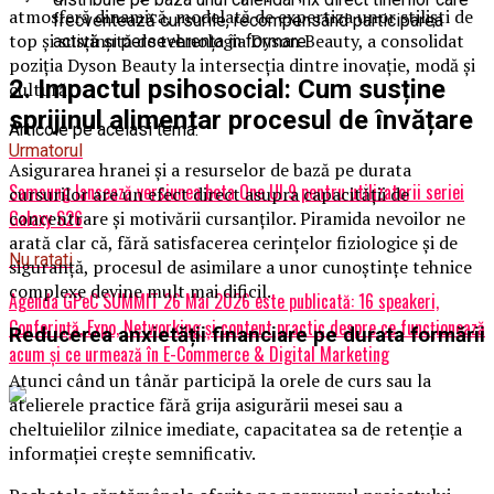
atmosferă dinamică, modelată de expertiza unor stiliști de
frecventează cursurile, recompensând participarea
top și susținută de tehnologia Dyson Beauty, a consolidat
activă și perseverența în formare.
poziția Dyson Beauty la intersecția dintre inovație, modă și
2. Impactul psihosocial: Cum susține
cultură.
sprijinul alimentar procesul de învățare
Articole pe aceiasi tema:
Urmatorul
Asigurarea hranei și a resurselor de bază pe durata
Samsung lansează versiunea beta One UI 9 pentru utilizatorii seriei
cursurilor are un efect direct asupra capacității de
Galaxy S26
concentrare și motivării cursanților. Piramida nevoilor ne
arată clar că, fără satisfacerea cerințelor fiziologice și de
Nu ratati
siguranță, procesul de asimilare a unor cunoștințe tehnice
complexe devine mult mai dificil.
Agenda GPeC SUMMIT 26 Mai 2026 este publicată: 16 speakeri,
Conferință, Expo, Networking și content practic despre ce funcționează
Reducerea anxietății financiare pe durata formării
acum și ce urmează în E-Commerce & Digital Marketing
Atunci când un tânăr participă la orele de curs sau la
atelierele practice fără grija asigurării mesei sau a
cheltuielilor zilnice imediate, capacitatea sa de retenție a
informației crește semnificativ.