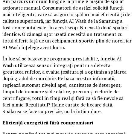
Am parcurs un drum lung de la primele mașini de spălat
acționate manual. Consumatorii de astăzi solicită funcții
mai inteligente, care să asigure o spălare mai eficientă și de
calitate superioară, iar funcția AI Wash de la Samsung a
fost concepută exact în acest scop. Nu există două spălări
identice. O cămașă ușor uzată necesită un tratament cu
totul diferit față de un echipament sportiv plin de noroi, iar
AI Wash înțelege acest lucru.
În loc să se bazeze pe programe prestabilite, funcția AI
Wash utilizează senzori integrați pentru a detecta
greutatea rufelor, a evalua țesătura și a optimiza spălarea
după gradul de murdărie. Pe baza acestor informații,
reglează automat nivelul apei, cantitatea de detergent,
timpul de înmuiere și de clătire, precum și ciclurile de
centrifugare, totul în timp real și fără ca să fie nevoie să
faci nimic. Rezultatul? Haine curate de fiecare dată.
Spălarea se face cu precizie, nu la întâmplare.
Eficiență energetică fără compromisuri
Pentru numărul tot mai mare de europeni care apreciază