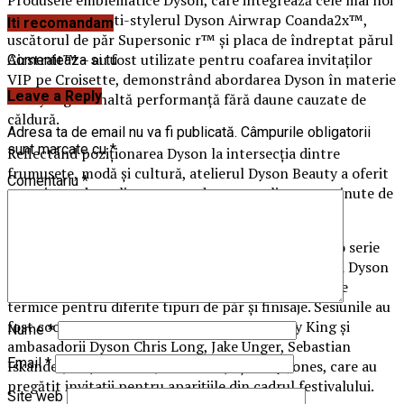
tehnologii – multi-stylerul Dyson Airwrap Coanda2x™,
Iti recomandam
uscătorul de păr Supersonic r™ și placa de îndreptat părul
Airstrait™ – au fost utilizate pentru coafarea invitaților
Comenteaza si tu
VIP pe Croisette, demonstrând abordarea Dyson în materie
Leave a Reply
de styling de înaltă performanță fără daune cauzate de
căldură.
Adresa ta de email nu va fi publicată.
Câmpurile obligatorii
sunt marcate cu
*
Reflectând poziționarea Dyson la intersecția dintre
frumusețe, modă și cultură, atelierul Dyson Beauty a oferit
Comentariu
*
experiențe de styling extrem de personalizate, susținute de
inginerie inteligentă și control de precizie.
Pe parcursul festivalului, stiliștii Dyson au realizat o serie
de look-uri pentru covorul roșu folosind tehnologia Dyson
Beauty, demonstrând precizia stylingului fără daune
termice pentru diferite tipuri de păr și finisaje. Sesiunile au
fost coordonate de ambasadorul global Larry King și
Nume
*
ambasadorii Dyson Chris Long, Jake Unger, Sebastian
Email
*
Iskander, Maja Stanišić, Florin Noje și Lucy Jones, care au
pregătit invitații pentru aparițiile din cadrul festivalului.
Site web