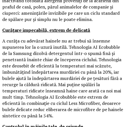
inactivând totodată alergenii proveniți de la acarienii din
praful de casă, polen, părul animalelor de companie și
ciuperci: amenințările invizibile pe care un ciclu standard
de spălare pur și simplu nu le poate elimina.
Curățare impecabilă, extrem de delicată
A curăța cu adevărat hainele nu ar trebui să însemne
supunerea lor la o uzură inutilă. Tehnologia AI Ecobubble
de la Samsung dizolvă detergentul într-o spumă fină și
penetrantă înainte chiar de începerea ciclului. Tehnologia
este deosebit de eficientă la temperaturi mai scăzute,
îmbunătățind îndepărtarea murdăriei cu până la 20%, iar
bulele ajută la îndepărtarea murdăriei de pe țesături fără a
recurge la căldură ridicată. Mai puține spălări la
temperaturi ridicate înseamnă haine care arată ca noi mai
mult timp. Tehnologia AI Ecobubble este extrem de
eficientă în combinație cu ciclul Less Microfiber, deoarece
bulele delicate reduc eliberarea de microfibre de pe hainele
sintetice cu până la 54%.
Controlul în mâinile tale, de oriunde