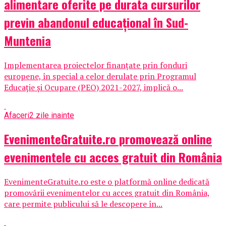
alimentare oferite pe durata cursurilor
previn abandonul educațional în Sud-
Muntenia
Implementarea proiectelor finanțate prin fonduri
europene, în special a celor derulate prin Programul
Educație și Ocupare (PEO) 2021-2027, implică o...
Afaceri
2 zile inainte
EvenimenteGratuite.ro promovează online
evenimentele cu acces gratuit din România
EvenimenteGratuite.ro este o platformă online dedicată
promovării evenimentelor cu acces gratuit din România,
care permite publicului să le descopere în...