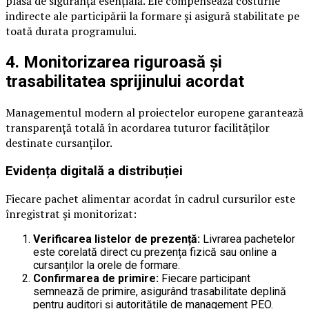
plasă de siguranță esențială. Ele compensează costurile
indirecte ale participării la formare și asigură stabilitate pe
toată durata programului.
4. Monitorizarea riguroasă și
trasabilitatea sprijinului acordat
Managementul modern al proiectelor europene garantează
transparență totală în acordarea tuturor facilităților
destinate cursanților.
Evidența digitală a distribuției
Fiecare pachet alimentar acordat în cadrul cursurilor este
înregistrat și monitorizat:
Verificarea listelor de prezență:
Livrarea pachetelor
este corelată direct cu prezența fizică sau online a
cursanților la orele de formare.
Confirmarea de primire:
Fiecare participant
semnează de primire, asigurând trasabilitate deplină
pentru auditori și autoritățile de management PEO.