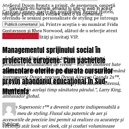
Atelierul Dyson Beauty a primit, de asemenea, oaspeții
Salvează-mi numele, emailul și site-ul web în acest
Carlton Cannes, parte din portofoliul Regent Hotels,
navigator pentru data viitoare când o să comentez.
oferindu-le sesiuni personalizate de styling pe întreaga
durată a festivalului. Printre aceștia s-au numărat Frida
Gustavsson și Rhea Norwood, alături de o selecție atent
Uncategorized
aleasă de personalități și invitați VIP.
Managementul sprijinului social în
„La Cannes, fiind pe litoral, trebuie să te adaptezi
proiectele europene: Cum pachetele
permanent schimbărilor de vreme – într-un moment bate
alimentare oferite pe durata cursurilor
vântul, în următorul strălucește soarele. Având la îndemână
instrumente Dyson, precum Dyson Airwrap Coanda 2x™,
previn abandonul educațional în Sud-
poți crea rapid coafuri voluminoase, cu strălucire intensă,
Muntenia
menținând în același timp sănătatea părului.”, Larry King,
ambasador global.
„
Dyson Supersonic r™ a devenit o parte indispensabilă a
kitului meu de styling. Fluxul său puternic de aer și
accesoriile de precizie îmi permit să realizez cu acuratețe și
Publicat
eficiență atât look-uri sleek, cât și coafuri voluminoase