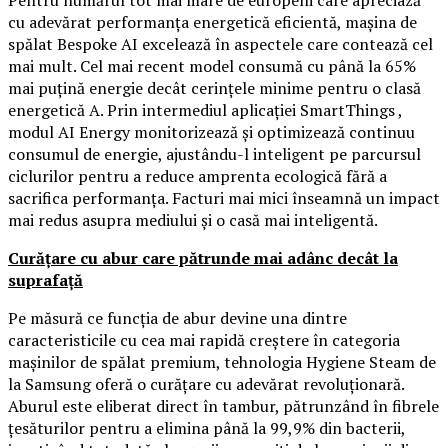
cu adevărat performanța energetică eficientă, mașina de
spălat Bespoke AI excelează în aspectele care contează cel
mai mult. Cel mai recent model consumă cu până la 65%
mai puțină energie decât cerințele minime pentru o clasă
energetică A. Prin intermediul aplicației SmartThings ,
modul AI Energy monitorizează și optimizează continuu
consumul de energie, ajustându-l inteligent pe parcursul
ciclurilor pentru a reduce amprenta ecologică fără a
sacrifica performanța. Facturi mai mici înseamnă un impact
mai redus asupra mediului și o casă mai inteligentă.
Curățare cu abur care pătrunde mai adânc decât la
suprafață
Pe măsură ce funcția de abur devine una dintre
caracteristicile cu cea mai rapidă creștere în categoria
mașinilor de spălat premium, tehnologia Hygiene Steam de
la Samsung oferă o curățare cu adevărat revoluționară.
Aburul este eliberat direct în tambur, pătrunzând în fibrele
țesăturilor pentru a elimina până la 99,9% din bacterii,