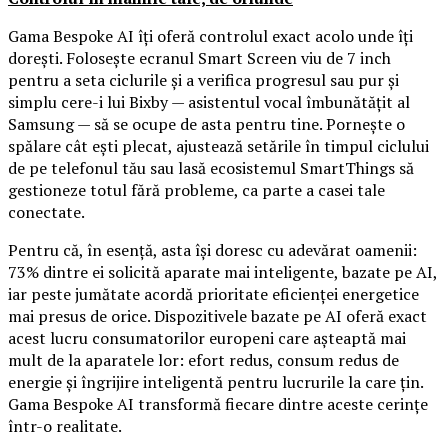
Gama Bespoke AI îți oferă controlul exact acolo unde îți
dorești. Folosește ecranul Smart Screen viu de 7 inch
pentru a seta ciclurile și a verifica progresul sau pur și
simplu cere-i lui Bixby — asistentul vocal îmbunătățit al
Samsung — să se ocupe de asta pentru tine. Pornește o
spălare cât ești plecat, ajustează setările în timpul ciclului
de pe telefonul tău sau lasă ecosistemul SmartThings să
gestioneze totul fără probleme, ca parte a casei tale
conectate.
Pentru că, în esență, asta își doresc cu adevărat oamenii:
73% dintre ei solicită aparate mai inteligente, bazate pe AI,
iar peste jumătate acordă prioritate eficienței energetice
mai presus de orice. Dispozitivele bazate pe AI oferă exact
acest lucru consumatorilor europeni care așteaptă mai
mult de la aparatele lor: efort redus, consum redus de
energie și îngrijire inteligentă pentru lucrurile la care țin.
Gama Bespoke AI transformă fiecare dintre aceste cerințe
într-o realitate.