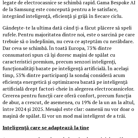
legate de electrocasnice se schimbă rapid. Gama Bespoke AI
de la Samsung este concepută pentru a le satisface,
integrând inteligență, eficiență și grijă în fiecare ciclu.
Gândește-te la ultima dată când ți-a făcut plăcere să speli
rufele. Pentru majoritatea dintre noi, este o sarcină pe care
trebuie să o îndeplinim, nu ceva ce așteptăm cu nerăbdare.
Dar ceva se schimbă. În toată Europa, 73% dintre
consumatori spun că își doresc mașini de spălat cu
caracteristici premium, precum senzori inteligenți,
funcționalități bazate pe inteligență artificială. În același
timp, 53% dintre participanți la sondaj consideră acum
eficiența energetică și optimizarea bazată pe inteligență
artificială drept factori-cheie în alegerea electrocasnicelor.
Cererea pentru funcții care oferă confort, precum funcția
de abur, a crescut, de asemenea, cu 19% de la un an la altul,
între 2024 și 2025. Mesajul este clar: oamenii nu vor doar o
mașină de spălat. Ei vor un mod mai inteligent de a trăi.
Inteligență care se adaptează la tine