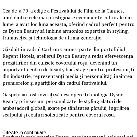
Cea de-a 79-a ediție a Festivalului de Film de la Cannes,
unul dintre cele mai prestigioase evenimente culturale din
lume, a avut loc luna aceasta, oferind cadrul perfect pentru
ca Dyson Beauty să îmbine armonios expertiza în styling,
frumusețea și tehnologia de ultimă generație.
Găzduit în cadrul Carlton Cannes, parte din portofoliul
Regent Hotels, atelierul Dyson Beauty a redat efervescența
pregătirilor din culisele covorului roșu, devenind un
important centru de beauty backstage pentru profesioniști
din industrie, reprezentanți media și personalități înaintea
premierelor și aparițiilor din cadrul festivalului.
Oaspeții au fost invitați să descopere tehnologia Dyson
Beauty prin sesiuni personalizate de styling alături de
ambasadorii globali, axate pe sănătatea părului, îngrijirea
scalpului și coafuri sofisticate pentru covorul roșu.
Citeste in continuare
Produsele emblematice Dyson, care integrează cele mai noi