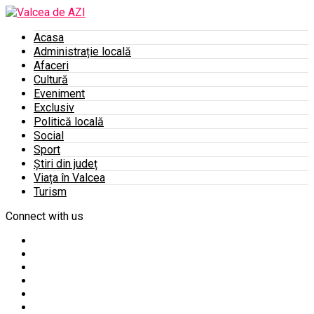
Acasa
Administrație locală
Afaceri
Cultură
Eveniment
Exclusiv
Politică locală
Social
Sport
Știri din județ
Viața în Valcea
Turism
Connect with us