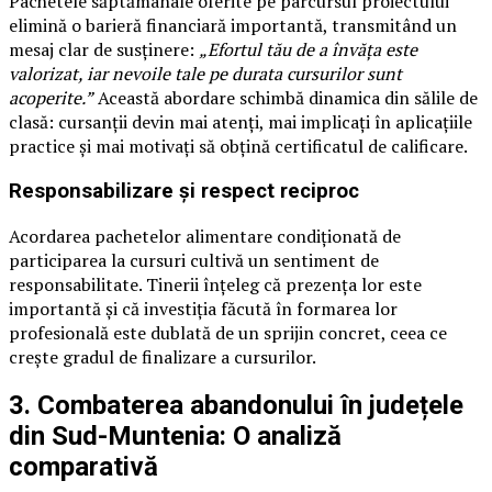
Pachetele săptămânale oferite pe parcursul proiectului
elimină o barieră financiară importantă, transmitând un
mesaj clar de susținere:
„Efortul tău de a învăța este
valorizat, iar nevoile tale pe durata cursurilor sunt
acoperite.”
Această abordare schimbă dinamica din sălile de
clasă: cursanții devin mai atenți, mai implicați în aplicațiile
practice și mai motivați să obțină certificatul de calificare.
Responsabilizare și respect reciproc
Acordarea pachetelor alimentare condiționată de
participarea la cursuri cultivă un sentiment de
responsabilitate. Tinerii înțeleg că prezența lor este
importantă și că investiția făcută în formarea lor
profesională este dublată de un sprijin concret, ceea ce
crește gradul de finalizare a cursurilor.
3. Combaterea abandonului în județele
din Sud-Muntenia: O analiză
comparativă