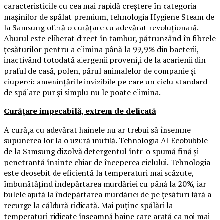
caracteristicile cu cea mai rapidă creștere în categoria
mașinilor de spălat premium, tehnologia Hygiene Steam de
la Samsung oferă o curățare cu adevărat revoluționară.
Aburul este eliberat direct în tambur, pătrunzând în fibrele
țesăturilor pentru a elimina până la 99,9% din bacterii,
inactivând totodată alergenii proveniți de la acarienii din
praful de casă, polen, părul animalelor de companie și
ciuperci: amenințările invizibile pe care un ciclu standard
de spălare pur și simplu nu le poate elimina.
Curățare impecabilă, extrem de delicată
A curăța cu adevărat hainele nu ar trebui să însemne
supunerea lor la o uzură inutilă. Tehnologia AI Ecobubble
de la Samsung dizolvă detergentul într-o spumă fină și
penetrantă înainte chiar de începerea ciclului. Tehnologia
este deosebit de eficientă la temperaturi mai scăzute,
îmbunătățind îndepărtarea murdăriei cu până la 20%, iar
bulele ajută la îndepărtarea murdăriei de pe țesături fără a
recurge la căldură ridicată. Mai puține spălări la
temperaturi ridicate înseamnă haine care arată ca noi mai