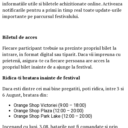
informatiile utile si biletele achizitionate online. Activeaza
notificarile pentru a primi in timp real toate update-urile
importante pe parcursul festivalului.
Biletul de acces
Fiecare participant trebuie sa prezinte propriul bilet la
intrare, in format digital sau tiparit. Daca vii impreuna cu
prietenii, asigura-te ca fiecare persoana are acces la
propriul bilet inainte de a ajunge la festival.
Ridica-t
i br
at
ara
inainte de festival
Daca esti dintre cei mai bine pregatiti, poti ridica, intre 3 si
6 August, bratara din:
Orange Shop Victoriei (9:00 – 18:00)
Orange Shop Plaza (12:00 – 20:00)
Orange Shop Park Lake (12:00 – 20:00)
Incepand cu luni, 3.08, batarile pot fi comandate si prin