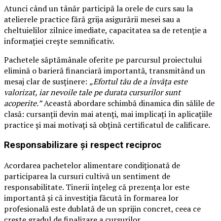
Atunci când un tânăr participă la orele de curs sau la
atelierele practice fără grija asigurării mesei sau a
cheltuielilor zilnice imediate, capacitatea sa de retenție a
informației crește semnificativ.
Pachetele săptămânale oferite pe parcursul proiectului
elimină o barieră financiară importantă, transmitând un
mesaj clar de susținere:
„Efortul tău de a învăța este
valorizat, iar nevoile tale pe durata cursurilor sunt
acoperite.”
Această abordare schimbă dinamica din sălile de
clasă: cursanții devin mai atenți, mai implicați în aplicațiile
practice și mai motivați să obțină certificatul de calificare.
Responsabilizare și respect reciproc
Acordarea pachetelor alimentare condiționată de
participarea la cursuri cultivă un sentiment de
responsabilitate. Tinerii înțeleg că prezența lor este
importantă și că investiția făcută în formarea lor
profesională este dublată de un sprijin concret, ceea ce
crește gradul de finalizare a cursurilor.