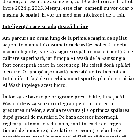
de abur, a crescut, de asemenea, cu 19% de la un an la altul,
între 2024 și 2025. Mesajul este clar: oamenii nu vor doar o
mașină de spălat. Ei vor un mod mai inteligent de a trăi.
Inteligență care se adaptează la tine
Am parcurs un drum lung de la primele mașini de spălat
acționate manual. Consumatorii de astăzi solicită funcții
mai inteligente, care să asigure o spălare mai eficientă și de
calitate superioară, iar funcția AI Wash de la Samsung a
fost concepută exact în acest scop. Nu există două spălări
identice. O cămașă ușor uzată necesită un tratament cu
totul diferit față de un echipament sportiv plin de noroi, iar
AI Wash înțelege acest lucru.
În loc să se bazeze pe programe prestabilite, funcția AI
Wash utilizează senzori integrați pentru a detecta
greutatea rufelor, a evalua țesătura și a optimiza spălarea
după gradul de murdărie. Pe baza acestor informații,
reglează automat nivelul apei, cantitatea de detergent,
timpul de înmuiere și de clătire, precum și ciclurile de
centrifugare, totul în timp real și fără ca să fie nevoie să