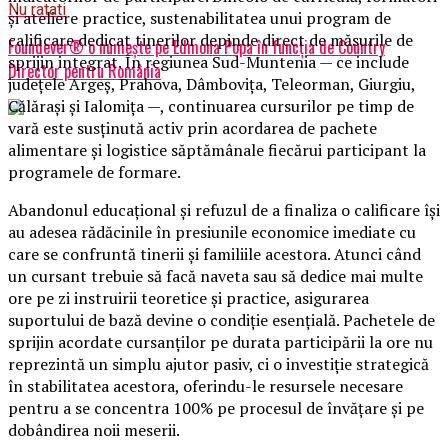
Nu ratati
și ateliere practice, sustenabilitatea unui program de
calificare dedicat tinerilor depinde direct de măsurile de
Foundever® o numește pe Edmona Popa în funcția de Country
sprijin integrat. În regiunea Sud-Muntenia — ce include
Director pentru România
județele Argeș, Prahova, Dâmbovița, Teleorman, Giurgiu,
Călărași și Ialomița —, continuarea cursurilor pe timp de
vară este susținută activ prin acordarea de pachete
alimentare și logistice săptămânale fiecărui participant la
programele de formare.
Abandonul educațional și refuzul de a finaliza o calificare își
au adesea rădăcinile în presiunile economice imediate cu
care se confruntă tinerii și familiile acestora. Atunci când
un cursant trebuie să facă naveta sau să dedice mai multe
ore pe zi instruirii teoretice și practice, asigurarea
suportului de bază devine o condiție esențială. Pachetele de
sprijin acordate cursanților pe durata participării la ore nu
reprezintă un simplu ajutor pasiv, ci o investiție strategică
în stabilitatea acestora, oferindu-le resursele necesare
pentru a se concentra 100% pe procesul de învățare și pe
dobândirea noii meserii.