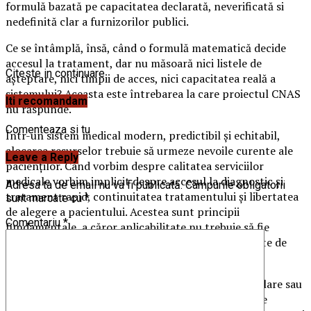
formulă bazată pe capacitatea declarată, neverificată si
nedefinită clar a furnizorilor publici.
Ce se întâmplă, însă, când o formulă matematică decide
accesul la tratament, dar nu măsoară nici listele de
Citeste in continuare
așteptare, nici timpii de acces, nici capacitatea reală a
sistemului? Aceasta este întrebarea la care proiectul CNAS
Iti recomandam
nu răspunde.
Comenteaza si tu
Într-un sistem medical modern, predictibil și echitabil,
alocarea resurselor trebuie să urmeze nevoile curente ale
Leave a Reply
pacienților. Când vorbim despre calitatea serviciilor
medicale vorbim implicit despre accesul la diagnostic și
Adresa ta de email nu va fi publicată.
Câmpurile obligatorii
tratament rapid, continuitatea tratamentului și libertatea
sunt marcate cu
*
de alegere a pacientului. Acestea sunt principii
Comentariu
*
fundamentale, a căror aplicabilitate nu trebuie să fie
limitată prin acte administrative, ci trebuie protejate de
Casa de Asigurări de Sănătate.
În specialități precum oncologia, bolile cardiovasculare sau
ortopedia, accesul rapid la investigații și tratamente