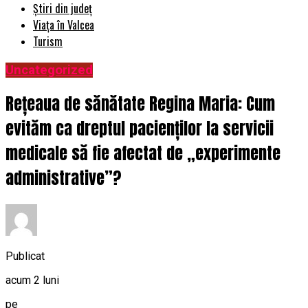
Știri din județ
Viața în Valcea
Turism
Uncategorized
Rețeaua de sănătate Regina Maria: Cum
evităm ca dreptul pacienților la servicii
medicale să fie afectat de „experimente
administrative”?
Publicat
acum 2 luni
pe