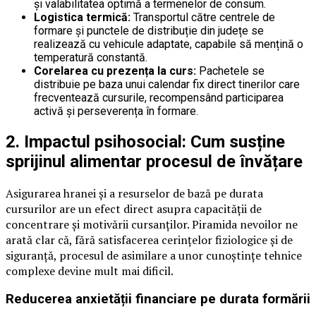
și valabilitatea optimă a termenelor de consum.
Logistica termică:
Transportul către centrele de
formare și punctele de distribuție din județe se
realizează cu vehicule adaptate, capabile să mențină o
temperatură constantă.
Corelarea cu prezența la curs:
Pachetele se
distribuie pe baza unui calendar fix direct tinerilor care
frecventează cursurile, recompensând participarea
activă și perseverența în formare.
2. Impactul psihosocial: Cum susține
sprijinul alimentar procesul de învățare
Asigurarea hranei și a resurselor de bază pe durata
cursurilor are un efect direct asupra capacității de
concentrare și motivării cursanților. Piramida nevoilor ne
arată clar că, fără satisfacerea cerințelor fiziologice și de
siguranță, procesul de asimilare a unor cunoștințe tehnice
complexe devine mult mai dificil.
Reducerea anxietății financiare pe durata formării