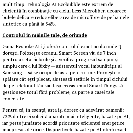
mult timp. Tehnologia AI Ecobubble este extrem de
eficientă în combinație cu ciclul Less Microfiber, deoarece
bulele delicate reduc eliberarea de microfibre de pe hainele
sintetice cu până la 54%.
Controlul în mâinile tale, de oriunde
Gama Bespoke AI îți oferă controlul exact acolo unde îți
dorești. Folosește ecranul Smart Screen viu de 7 inch
pentru a seta ciclurile și a verifica progresul sau pur și
simplu cere-i lui Bixby — asistentul vocal îmbunătățit al
Samsung — să se ocupe de asta pentru tine. Pornește o
spălare cât ești plecat, ajustează setările în timpul ciclului
de pe telefonul tău sau lasă ecosistemul SmartThings să
gestioneze totul fără probleme, ca parte a casei tale
conectate.
Pentru că, în esență, asta își doresc cu adevărat oamenii:
73% dintre ei solicită aparate mai inteligente, bazate pe AI,
iar peste jumătate acordă prioritate eficienței energetice
mai presus de orice. Dispozitivele bazate pe AI oferă exact