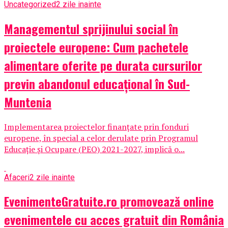
Uncategorized
2 zile inainte
Managementul sprijinului social în
proiectele europene: Cum pachetele
alimentare oferite pe durata cursurilor
previn abandonul educațional în Sud-
Muntenia
Implementarea proiectelor finanțate prin fonduri
europene, în special a celor derulate prin Programul
Educație și Ocupare (PEO) 2021-2027, implică o...
Afaceri
2 zile inainte
EvenimenteGratuite.ro promovează online
evenimentele cu acces gratuit din România