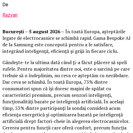
De
Razvan
București – 5 august 2026 –
În toată Europa, așteptările
legate de electrocasnice se schimbă rapid. Gama Bespoke AI
de la Samsung este concepută pentru a le satisface,
integrând inteligență, eficiență și grijă în fiecare ciclu.
Gândește-te la ultima dată când ți-a făcut plăcere să speli
rufele. Pentru majoritatea dintre noi, este o sarcină pe care
trebuie să o îndeplinim, nu ceva ce așteptăm cu nerăbdare.
Dar ceva se schimbă. În toată Europa, 73% dintre
consumatori spun că își doresc mașini de spălat cu
caracteristici premium, precum senzori inteligenți,
funcționalități bazate pe inteligență artificială. În același
timp, 53% dintre participanți la sondaj consideră acum
eficiența energetică și optimizarea bazată pe inteligență
artificială drept factori-cheie în alegerea electrocasnicelor.
Cererea pentru funcții care oferă confort, precum funcția