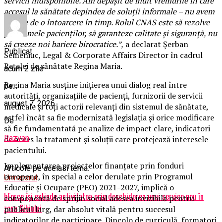
servicii indisponibile. Am depășit de mult vremurile în care
accesul la sănătate depindea de soluții informale – nu avem
nevoie de o întoarcere în timp. Rolul CNAS este să rezolve
problemele pacienților, să garanteze calitate și siguranță, nu
să creeze noi bariere birocratice.”,
a declarat Șerban
Publicat
Semeniuc, Legal & Corporate Affairs Director în cadrul
Rețelei de sănătate Regina Maria.
acum 2 zile
Regina Maria susține inițierea unui dialog real între
pe
autorități, organizațiile de pacienți, furnizorii de servicii
august 7, 2026
medicale și toți actorii relevanți din sistemul de sănătate,
astfel încât sa fie modernizată legislația și orice modificare
De
să fie fundamentată pe analize de impact clare, indicatori
Razvan
de acces la tratament și soluții care protejează interesele
pacientului.
Implementarea proiectelor finanțate prin fonduri
Articole pe aceiasi tema:
europene, în special a celor derulate prin Programul
Urmatorul
Educație și Ocupare (PEO) 2021-2027, implică o
bForce își extinde activitatea prin deschiderea unui service nou în
componentă de sprijin social adesea invizibilă pentru
zona Sibiului
publicul larg, dar absolut vitală pentru succesul
indicatorilor de participare. Dincolo de curriculă, formatori