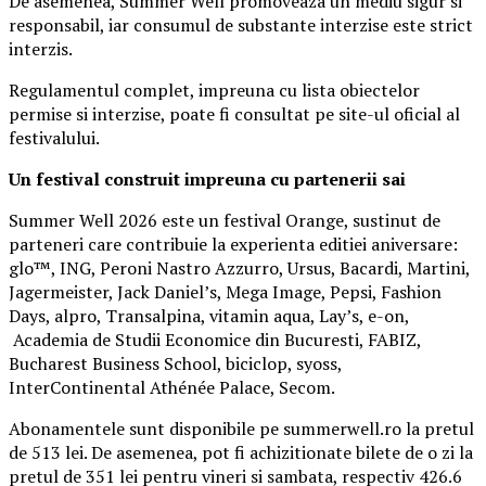
De asemenea, Summer Well promoveaza un mediu sigur si
responsabil, iar consumul de substante interzise este strict
interzis.
Regulamentul complet, impreuna cu lista obiectelor
permise si interzise, poate fi consultat pe site-ul oficial al
festivalului.
Un festival construit
impreuna cu partenerii sai
Summer Well 2026 este un festival Orange, sustinut de
parteneri care contribuie la experienta editiei aniversare:
glo™, ING, Peroni Nastro Azzurro, Ursus, Bacardi, Martini,
Jagermeister, Jack Daniel’s, Mega Image, Pepsi, Fashion
Days, alpro, Transalpina, vitamin aqua, Lay’s, e-on,
Academia de Studii Economice din Bucuresti, FABIZ,
Bucharest Business School, biciclop, syoss,
InterContinental Athénée Palace, Secom.
Abonamentele sunt disponibile pe summerwell.ro la pretul
de 513 lei. De asemenea, pot fi achizitionate bilete de o zi la
pretul de 351 lei pentru vineri si sambata, respectiv 426.6