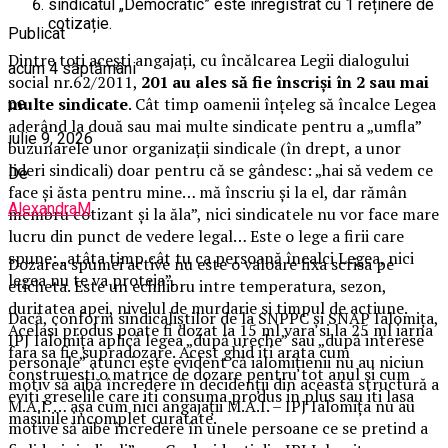
sindicatul „Democratic” este înregistrat cu 1 reținere de
cotizație.
Publicat
Dintre toți acești angajați, cu încălcarea Legii dialogului
acum 4 săptămâni
social nr.62/2011,
201 au ales să fie înscriși în 2 sau mai
multe sindicate
. Cât timp oamenii înțeleg să încalce Legea
pe
aderând la două sau mai multe sindicate pentru a „umfla”
iulie 9, 2026
buzunarele unor organizații sindicale (în drept, a unor
lideri sindicali) doar pentru că se gândesc: „hai să vedem ce
De
face și ăsta pentru mine… mă înscriu și la el, dar rămân
AlexandraM
membru cotizant și la ăla”, nici sindicatele nu vor face mare
lucru din punct de vedere legal… Este o lege a firii care
spune: „atâta timp cât tu ca persoană încalci Legea, nici
Dozarea spumei active nu este o valoare fixa scrisa pe
legea nu te va proteja”.
eticheta. Este un echilibru intre temperatura, sezon,
duritatea apei, nivelul de murdarie si timpul de actiune.
Dacă, conform sindicaliștilor de la SNPPC și SNAP Ialomița,
Acelasi produs poate fi dozat la 15 ml vara si la 25 ml iarna
IPJ Ialomița aplică legea „după ureche” sau „după interese
fara sa fie supradozare. Acest ghid iti arata cum
personale” atunci este evident că ialomițienii nu au niciun
construiesti o matrice de dozare pentru tot anul si cum
motiv să aibă încredere în decidenții din această structură a
eviti greselile care iti consuma produs in plus sau iti lasa
M.A.I. … așa cum nici angajații M.A.I. – IPJ Ialomița nu au
masinile incomplet curatate.
motive să aibe încredere în unele persoane ce se pretind a