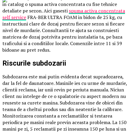
in catalog o spuma activa concentrata cu fise tehnice
detaliate pe sezon. Aici gasesti
spuma activa concentrata
self service
FRA-BER ULTRA FOAM in bidon de 25 kg, cu
instructiuni clare de dozaj pentru fiecare sezon si fiecare
nivel de murdarie. Consultantii te ajuta sa construiesti
matricea de dozaj potrivita pentru instalatia ta, pe baza
traficului si a conditiilor locale. Comenzile intre 11 si 39
bidoane au pret redus.
Riscurile subdozarii
Subdozarea este mai putin evidenta decat supradozarea,
dar la fel de daunatoare. Masinile ies cu urme de murdarie,
clientii reclama, iar unii revin pe periuta manuala. Niciun
client nu intelege de ce o spalatorie cu aspect modern nu
reuseste sa curete masina. Subdozarea vine de obicei din
teama de a cheltui produs sau din neatentie la calibrare.
Monitorizarea constanta a reclamatiilor si testarea
periodica pe masini reale previn aceasta problema. La 150
masini pe zi, 5 reclamatii pe zi inseamna 150 pe luna si un