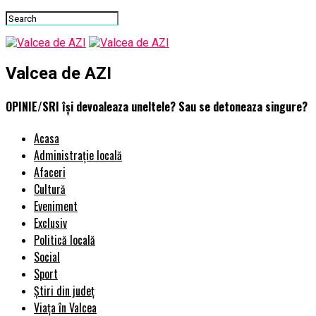
Valcea de AZI
OPINIE/SRI își devoaleaza uneltele? Sau se detoneaza singure?
Acasa
Administrație locală
Afaceri
Cultură
Eveniment
Exclusiv
Politică locală
Social
Sport
Știri din județ
Viața în Valcea