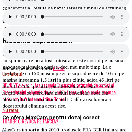
Timpul permite chimiei sa actioneze, doza creste doar
concentratia. Regula de baza: seteaza timpul de actiune in
functie de sezon si murdarie, iar doza doar atunci cand
timpul nu poate fi prelungit. Aceasta abordare reduce
consumul cu 20-30% fara a compromite calitatea curatarii.
Riscurile supradozarii
Supradozarea lasa reziduuri pe caroserie, incarca instalatia
cu spuma care nu a fost folosita, creste costul pe masina si
produce mai multa clatire, deci mai mult timp. La o
Articole pe aceiasi tema:
prima
spalatorie cu 150 masini pe zi, o supradozare de 10 ml pe
Urmatorul
masina inseamna 1,5 litri in plus zilnic, adica 45 litri pe
OPINIE/Ce s-ar putea ascunde în spatele refuzului de astăzi al
luna. La 25 lei pe litru, pierderea lunara este 1.125 lei.
Președintelui Iohannis de a numi în funcții cheie acele doamne
Acesti bani se pierd fara niciun beneficiu, doar din
procuror, în frunte cu Adina Florea?
obisnuinta de a turna mai mult. Calibrarea lunara a
dozatorului elimina acest risc.
Nu ratati
Ce ofera MaxCars pentru dozaj corect
TOADER O REVOCA PE TARCEA?
MaxCars importa din 2010 produsele FRA-BER Italia si are