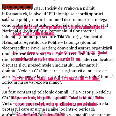
Iti recomandam
În data de 20.11.2018, Incisiv de Prahova a primit
informația că, la nivelul IPJ Ialomița se acordă sporuri
salariale polițiștilor într-un mod discriminatoriu, nelegal,
conducătorii structurilor teritoriale sindicale: Sindicatul
EvenimenteGratuite.ro promovează online evenimentele cu
Național al Polițiștilor și Personalului Contractual –
acces gratuit din România
Ialomița (domnul președinte Tilă Victor) și Sindicatul
Național al Agenților de Poliție – Ialomița (domnul
vicepreședinte Pavel Marian) convenind asupra organizării
Tot ce trebuie sa stii inainte de Summer Well 2026. Ghidul
unui protest la care să participe toți cei nemulțumiți
complet pentru editia aniversara de 15 ani
(indiferent de „culoarea sindicală”). Cei doi lideri sindicali au
discutat și cu președintele Sindicatului „Diamantul”,
domnul Nedelcu Cătălin, care a susținut că el nu este de
acord să participe la acest protest cu „sindicatul lui” fiindcă
Cum ar fi dacă ceasul tău s-ar antrena alături de tine?
„oricum nu se va rezolva nimic”.
Au fost contactați telefonic domnii: Tilă Victor și Nedelcu
TAG investește 500.000 de euro în retail în 2026, pentru
Cătălin pentru a-și expune opiniile. Dacă domnul Tilă
Victor nu a manifestat niciun fel de reținere cu privire la
modernizarea magazinelor și extinderea portofoliului
protestul care ar urma să aibe loc într-o perioadă
apropiată, domnul Nedelcu Cătălin s-a manifestat precum