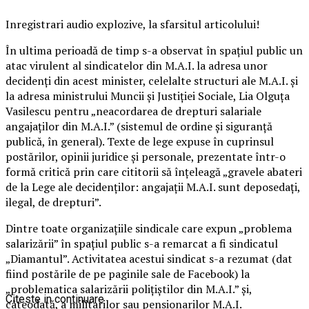
Inregistrari audio explozive, la sfarsitul articolului!
În ultima perioadă de timp s-a observat în spațiul public un
atac virulent al sindicatelor din M.A.I. la adresa unor
decidenți din acest minister, celelalte structuri ale M.A.I. și
la adresa ministrului Muncii și Justiției Sociale, Lia Olguța
Vasilescu pentru „neacordarea de drepturi salariale
angajaților din M.A.I.” (sistemul de ordine și siguranță
publică, în general). Texte de lege expuse în cuprinsul
postărilor, opinii juridice și personale, prezentate într-o
formă critică prin care cititorii să înțeleagă „gravele abateri
de la Lege ale decidenților: angajații M.A.I. sunt deposedați,
ilegal, de drepturi”.
Dintre toate organizațiile sindicale care expun „problema
salarizării” în spațiul public s-a remarcat a fi sindicatul
„Diamantul”. Activitatea acestui sindicat s-a rezumat (dat
fiind postările de pe paginile sale de Facebook) la
„problematica salarizării polițiștilor din M.A.I.” și,
Citeste in continuare
câteodată, a militarilor sau pensionarilor M.A.I.