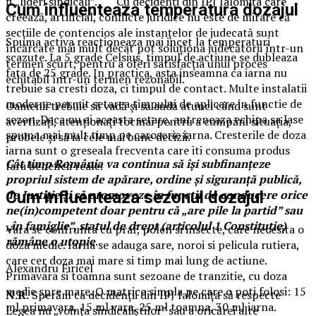
fi „lideri sindicali”. Cu decidenți din IPJ Ialomița care
Cum influenteaza temperatura dozajul
creează, artificial, conflicte juridice nu este de mirare că
secțiile de contencios ale instanțelor de judecată sunt
Spuma activa reactioneaza mai incet la temperaturi
încărcate mai mult decât pot soluționa judecătorii într-un
scazute. La 5 grade Celsius, timpul de actiune se dubleaza
termen scurt, pentru a oferi satisfacția unui proces
fata de 25 grade. In practica, asta inseamna ca iarna nu
echitabil într-un termen rezonabil.
trebuie sa cresti doza, ci timpul de contact. Multe instalatii
moderne permit setarea timpului de aplicare in functie de
Oamenii trebuie să vadă și să audă atunci când sunt
sezon. Daca nu ai aceasta setare, antreneaza echipa sa lase
avertizați, atenționați tocmai pentru a cumpăni situația,
spuma mai mult timp pe caroserie iarna. Cresterile de doza
probele și să ia cele mai bune decizii.
iarna sunt o greseala frecventa care iti consuma produs
Cât timp România va continua să își subfinanțeze
fara beneficii reale.
propriul sistem de apărare, ordine și siguranță publică,
de Justiție și să promoveze în funcții de conducere orice
Cum influenteaza sezonul dozajul
ne(in)competent doar pentru că „are pile la partid” sau
„în famiglie”, statul de drept (articolul 1 Constituție)
Vara se confrunta cu praf, polen si insecte, care necesita o
rămâne o utopie
.
doza medie. Iarna se adauga sare, noroi si pelicula rutiera,
care cer doza mai mare si timp mai lung de actiune.
Alexandru Firicel
Primavara si toamna sunt sezoane de tranzitie, cu doza
medie spre mare. O matrice simpla pe care o poti folosi: 15
N.R.
Sperăm ca decidenții din IPJ Ialomița să respecte
ml primavara, 15 ml vara, 25 ml toamna, 30 ml iarna.
Legea nu „voința sindicaliștilor” sau a oricărei alte