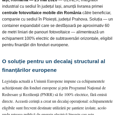
industrial cu sediul în județul Iași, anunță livrarea primei
centrale fotovoltaice mobile din România
către beneficiar,
companie cu sediul în Ploiești, județul Prahova. Soluția — un
container expandabil care se desfășoară pe aproximativ 60
de metri liniari de panouri fotovoltaice — alimentează un
echipament 100% electric de subtraversări orizontale, eligibil
pentru finanțări din fonduri europene.
O soluție pentru un decalaj structural al
finanțărilor europene
Legislația actuală a Uniunii Europene impune ca echipamentele
achiziționate din fonduri europene și prin Programul Național de
Redresare și Reziliență (PNRR) să fie 100% electrice, fără emisii
directe. Această cerință a creat un decalaj operațional: echipamentele
eligibile sunt frecvent destinate utilizării pe șantiere izolate, acolo
unde rețeaua publică de energie electrică lipsește sau este