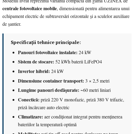
Modelul livrat reprezintă varianta compactă din gama UZINEX de
centrale fotovoltaice mobile
, dimensionată pentru alimentarea unui
echipament electric de subtraversări orizontale și a sculelor auxiliare
de șantier.
Specificații tehnice principale:
Panouri fotovoltaice instalate:
24 kW
Sistem de stocare:
52 kWh baterii LiFePO4
Invertor hibrid:
24 kW
Dimensiune container transport:
3 × 2,5 metri
Lungime panouri desfășurate:
~60 metri liniari
Conectică:
priză 220 V monofazic, priză 380 V trifazic,
priză încărcare auto electric
Climatizare:
aer condiționat integrat pentru menținerea
bateriilor la temperatură optimă
Mobilitate:
roți tip off-road pentru deplasare pe teren