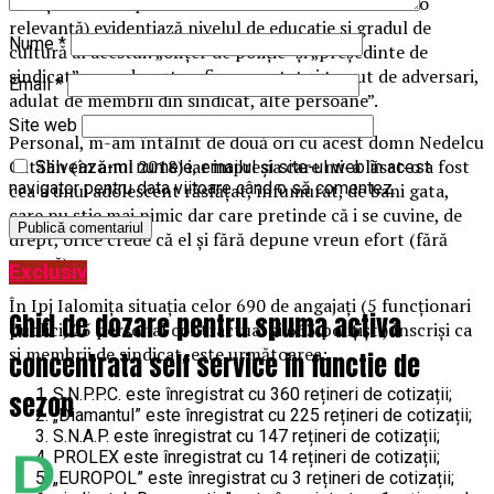
funcția oricărei persoane nu consider că ar avea vreo
relevanță) evidențiază nivelul de educație și gradul de
Nume
*
cultură al acestui: „ofițer de poliție” și „președinte de
sindicat” ce se dorește a fi „respectat și temut de adversari,
Email
*
adulat de membrii din sindicat, alte persoane”.
Site web
Personal, m-am întâlnit de două ori cu acest domn Nedelcu
Cătălin (în anul 2018) iar impresia care mi-a lăsat-o a fost
Salvează-mi numele, emailul și site-ul web în acest
navigator pentru data viitoare când o să comentez.
cea a unui adolescent răsfățat, înfumurat, de bani gata,
care nu știe mai nimic dar care pretinde că i se cuvine, de
drept, orice crede că el și fără depune vreun efort (fără
muncă).
Exclusiv
În Ipj Ialomița situația celor 690 de angajați (5 funcționari
Ghid de dozare pentru spuma activa
publici, 25 personal contractual și 663 polițiști) înscriși ca
și membrii de sindicat, este următoarea:
concentrata self service in functie de
S.N.P.P.C. este înregistrat cu 360 rețineri de cotizații;
sezon
„Diamantul” este înregistrat cu 225 rețineri de cotizații;
S.N.A.P. este înregistrat cu 147 rețineri de cotizații;
PROLEX este înregistrat cu 14 rețineri de cotizații;
„EUROPOL” este înregistrat cu 3 rețineri de cotizații;