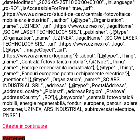
„dateModified”: „2026-05-25T10:00:00+03:00”, „inLanguage”:
„ro-RO”, „isAccessibleForFree”: true, „url”:
„https://www.uzinex.ro/studii-de-caz/centrala-fotovoltaica-
mobila-ars-industrial”, „author”: {„@type”: „Organization”,
„name”: „UZINEX”, „url”: „https://www.uzinex.ro”, „legalName”:
„SC GW LASER TECHNOLOGY SRL”}, „publisher”: {„@type”:
„Organization”, „name”: „UZINEX”, „legalName”: „SC GW LASER
TECHNOLOGY SRL”, „url”: „https://www.uzinex.ro”, „logo”:
{„@type”: „ImageObject”, „url”:
„https://www.uzinex.ro/logo.png”}}, „about”: [{„@type”: „Thing”,
„name”: „Centrală fotovoltaică mobilă”}, {„@type”: „Thing”,
„name”: „Energie regenerabilă industrială”}, {„@type”: „Thing”,
„name”: „Fonduri europene pentru echipamente electrice”}],
„mentions”: [{„@type”: „Organization”, „name”: „SC ARS
INDUSTRIAL SRL”, „address”: {„@type”: „PostalAddress”,
„addressLocality”: „Ploiești”, „addressRegion”: „Prahova”,
„addressCountry”: „RO”}}], „keywords”: „centrală fotovoltaică
mobilă, energie regenerabilă, fonduri europene, panouri solare
container, UZINEX, ARS INDUSTRIAL, subtraversări electrice,
PNRR” }
Citeste in continuare
Parteneri