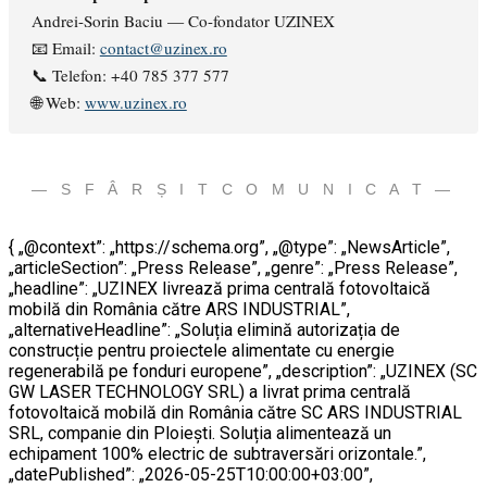
Andrei-Sorin Baciu — Co-fondator UZINEX
📧 Email:
contact@uzinex.ro
📞 Telefon: +40 785 377 577
🌐 Web:
www.uzinex.ro
— S F Â R Ș I T C O M U N I C A T —
{ „@context”: „https://schema.org”, „@type”: „NewsArticle”,
„articleSection”: „Press Release”, „genre”: „Press Release”,
„headline”: „UZINEX livrează prima centrală fotovoltaică
mobilă din România către ARS INDUSTRIAL”,
„alternativeHeadline”: „Soluția elimină autorizația de
construcție pentru proiectele alimentate cu energie
regenerabilă pe fonduri europene”, „description”: „UZINEX (SC
GW LASER TECHNOLOGY SRL) a livrat prima centrală
fotovoltaică mobilă din România către SC ARS INDUSTRIAL
SRL, companie din Ploiești. Soluția alimentează un
echipament 100% electric de subtraversări orizontale.”,
„datePublished”: „2026-05-25T10:00:00+03:00”,