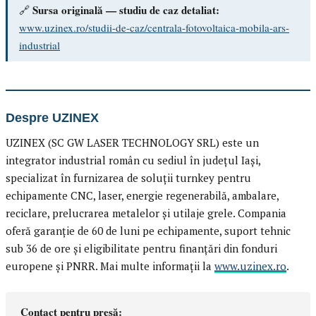
Sursa originală — studiu de caz detaliat:
🔗
www.uzinex.ro/studii-de-caz/centrala-fotovoltaica-mobila-ars-
industrial
Despre UZINEX
UZINEX (SC GW LASER TECHNOLOGY SRL) este un
integrator industrial român cu sediul în județul Iași,
specializat în furnizarea de soluții turnkey pentru
echipamente CNC, laser, energie regenerabilă, ambalare,
reciclare, prelucrarea metalelor și utilaje grele. Compania
oferă garanție de 60 de luni pe echipamente, suport tehnic
sub 36 de ore și eligibilitate pentru finanțări din fonduri
europene și PNRR. Mai multe informații la
www.uzinex.ro
.
Contact pentru presă: