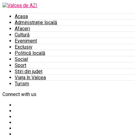
Acasa
Administrație locală
Afaceri
Cultură
Eveniment
Exclusiv
Politică locală
Social
Sport
Știri din județ
Viața în Valcea
Turism
Connect with us