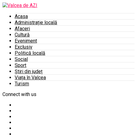
Acasa
Administrație locală
Afaceri
Cultură
Eveniment
Exclusiv
Politică locală
Social
Sport
Știri din județ
Viața în Valcea
Turism
Connect with us