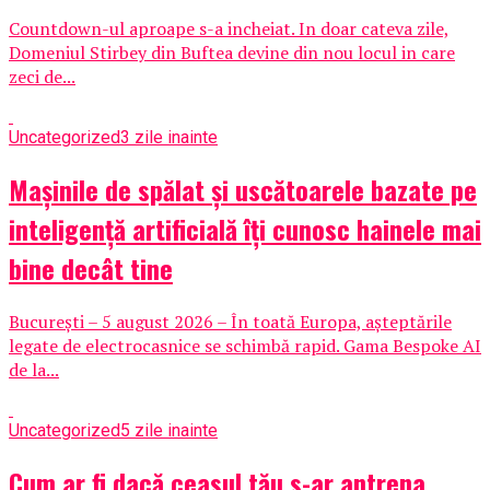
Countdown-ul aproape s-a incheiat. In doar cateva zile,
Domeniul Stirbey din Buftea devine din nou locul in care
zeci de...
Uncategorized
3 zile inainte
Mașinile de spălat și uscătoarele bazate pe
inteligență artificială îți cunosc hainele mai
bine decât tine
București – 5 august 2026 – În toată Europa, așteptările
legate de electrocasnice se schimbă rapid. Gama Bespoke AI
de la...
Uncategorized
5 zile inainte
Cum ar fi dacă ceasul tău s-ar antrena