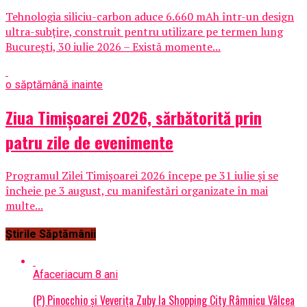
Tehnologia siliciu-carbon aduce 6.660 mAh într-un design
ultra-subțire, construit pentru utilizare pe termen lung
București, 30 iulie 2026 – Există momente...
o săptămână inainte
Ziua Timișoarei 2026, sărbătorită prin
patru zile de evenimente
Programul Zilei Timișoarei 2026 începe pe 31 iulie și se
încheie pe 3 august, cu manifestări organizate în mai
multe...
Știrile Săptămânii
Afaceri
acum 8 ani
(P) Pinocchio și Veverița Zuby la Shopping City Râmnicu Vâlcea