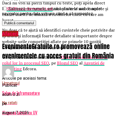
Dacă nu vrei să pierzi timpul cu teste, poți apela direct
la
SEMScoop keyword tool
, una din cele mai complete și
Salvează-mi numele, emailul și site-ul web în acest
navigator pentru data viitoare când o să comentez.
exacte unelte de analiză a cuvintelor cheie cu care am
lucrat.
Nu doar că te ajută să identifici cuvintele cheie potrivite dar
Afaceri
îți arată și informații foarte detaliate si importante despre
website-urile competiției aflate pe primele 10 poziții
EvenimenteGratuite.ro promovează online
Google ale cuvântului cheie căutat.
evenimentele cu acces gratuit din România
Citește continuarea articolului
Despre cuvintele cheie și
rolul lor în procesul SEO
, pe
Blogul SEO
al
Agenției de
Marketing
Edcora.
Articole pe aceiasi tema:
Urmatorul
Publicat
Salon de înfrumuseţare
acum o zi
Nu ratati
pe
Alegerea lampii cu UV
august 7, 2026