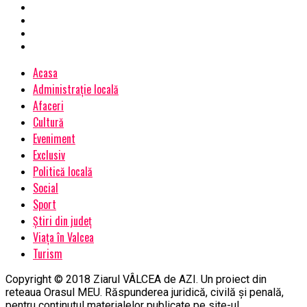
Acasa
Administrație locală
Afaceri
Cultură
Eveniment
Exclusiv
Politică locală
Social
Sport
Știri din județ
Viața în Valcea
Turism
Copyright © 2018 Ziarul VÂLCEA de AZI. Un proiect din
reteaua Orasul MEU. Răspunderea juridică, civilă și penală,
pentru conținutul materialelor publicate pe site-ul