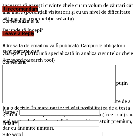
Încearcă să găsești cuvinte cheie cu un volum de căutări cât
Iti recomandam
mai mare (potențiali vizitatori) și cu un nivel de dificultate
cât mai mic (competiție scăzută).
Comenteaza si tu
De unde să începi?
Leave a Reply
Adresa ta de email nu va fi publicată.
Câmpurile obligatorii
sunt marcate cu
*
Găsește o platformă specializată în analiza cuvintelor cheie
(keyword research tool)
Comentariu
*
Acest pas poate părea simplu, dar nu este chiar așa.
Există o sumedenie de variante, unele ok, altele mai puțin
bune.
Cel mai bine este să încerci mai multe tool-uri înainte de a
lua o decizie. În mare parte vei găsi posibilitatea de a testa
Nume
*
gratuit platforma pentru o perioadă limitată (free trial) sau
mai sunt cele freemium. Adică un serviciu gratuit premium,
Email
*
dar cu anumite limitări.
Site web