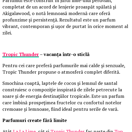
Parfumul este construit în jurul lime-ului peruvian,
completat de un acord de lenjerie proaspăt spălată și
Akigalawood, o notă lemnoasă modernă care oferă
profunzime și persistență. Rezultatul este un parfum
vibrant, contemporan și ușor de purtat în orice moment al
zilei.
Tropic Thunder
– vacanța într-o sticlă
Pentru cei care preferă parfumurile mai calde și senzuale,
Tropic Thunder propune o atmosferă complet diferită.
Smochina coaptă, laptele de cocos și lemnul de santal
construiesc o compoziție inspirată de zilele petrecute la
soare și de energia destinațiilor tropicale. Este un parfum
care îmbină prospețimea fructelor cu confortul notelor
cremoase și lemnoase, fiind ideal pentru serile de vară.
Parfumuri create fără limite
Atât
La La Lime
, cât și
Tropic Thunder
fac parte din
Top