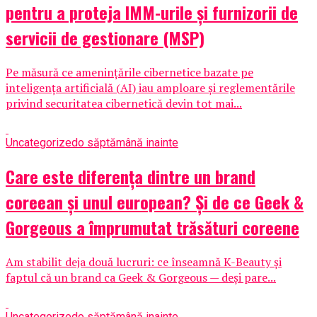
pentru a proteja IMM-urile și furnizorii de
servicii de gestionare (MSP)
Pe măsură ce amenințările cibernetice bazate pe
inteligența artificială (AI) iau amploare și reglementările
privind securitatea cibernetică devin tot mai...
Uncategorized
o săptămână inainte
Care este diferența dintre un brand
coreean și unul european? Și de ce Geek &
Gorgeous a împrumutat trăsături coreene
Am stabilit deja două lucruri: ce înseamnă K-Beauty și
faptul că un brand ca Geek & Gorgeous — deși pare...
Uncategorized
o săptămână inainte