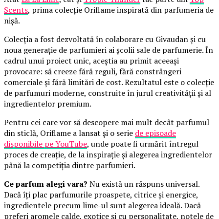
Scents
, prima colecție Oriflame inspirată din parfumeria de
nișă.
Colecția a fost dezvoltată în colaborare cu Givaudan și cu
noua generație de parfumieri ai școlii sale de parfumerie. În
cadrul unui proiect unic, aceștia au primit aceeași
provocare: să creeze fără reguli, fără constrângeri
comerciale și fără limitări de cost. Rezultatul este o colecție
de parfumuri moderne, construite în jurul creativității și al
ingredientelor premium.
Pentru cei care vor să descopere mai mult decât parfumul
din sticlă, Oriflame a lansat și o serie
de episoade
disponibile pe YouTube
, unde poate fi urmărit întregul
proces de creație, de la inspirație și alegerea ingredientelor
până la competiția dintre parfumieri.
Ce parfum alegi vara?
Nu există un răspuns universal.
Dacă îți plac parfumurile proaspete, citrice și energice,
ingredientele precum lime-ul sunt alegerea ideală. Dacă
preferi aromele calde, exotice și cu personalitate, notele de