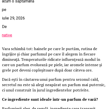
acum o săptămână
pe
iulie 29, 2026
De
native
Vara schimbă tot: hainele pe care le purtăm, rutina de
îngrijire și chiar parfumul pe care îl alegem în fiecare
dimineață. Temperaturile ridicate influențează modul în
care un parfum evoluează pe piele, iar aromele intense și
grele pot deveni copleșitoare după doar câteva ore.
Dacă ești în căutarea unui parfum pentru sezonul cald,
secretul nu este să alegi neapărat un parfum mai puternic,
ci unul construit în jurul ingredientelor potrivite.
Ce ingrediente sunt ideale într-un parfum de vară?
Parfumierii aleg, de regulă, ingrediente care transmit