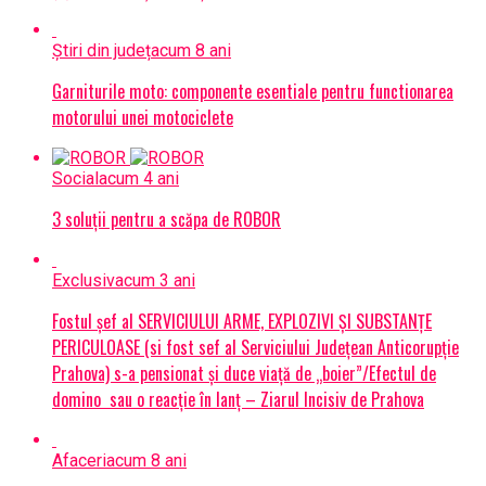
Știri din județ
acum 8 ani
Garniturile moto: componente esentiale pentru functionarea
motorului unei motociclete
Social
acum 4 ani
3 soluții pentru a scăpa de ROBOR
Exclusiv
acum 3 ani
Fostul șef al SERVICIULUI ARME, EXPLOZIVI ŞI SUBSTANŢE
PERICULOASE (si fost sef al Serviciului Judeţean Anticorupţie
Prahova) s-a pensionat și duce viață de „boier”/Efectul de
domino sau o reacție în lanț – Ziarul Incisiv de Prahova
Afaceri
acum 8 ani