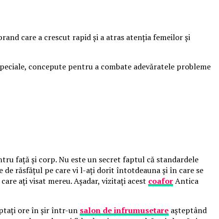
rand care a crescut rapid și a atras atenția femeilor și
le speciale, concepute pentru a combate adevăratele probleme
tru faţă şi corp. Nu este un secret faptul că standardele
de răsfăţul pe care vi l-aţi dorit întotdeauna şi în care se
care aţi visat mereu. Aşadar, vizitaţi acest
coafor
Antica
ptaţi ore în şir într-un
salon de
i
nfrumuse
t
are
aşteptând