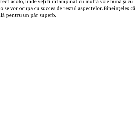
rect acolo, unde veţi fi întâmpinat cu multă voie bună şi cu
udio se vor ocupa cu succes de restul aspectelor. Bineînţeles că
nală pentru un păr superb.