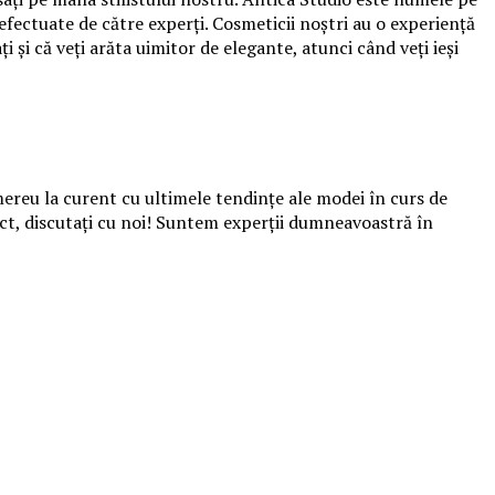
 efectuate de către experți. Cosmeticii noştri au o experienţă
 și că veţi arăta uimitor de elegante, atunci când veţi ieşi
ereu la curent cu ultimele tendințe ale modei în curs de
pect, discutați cu noi! Suntem experții dumneavoastră în