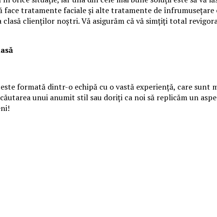
 vă face tratamente faciale și alte tratamente de înfrumusețare
să clienţilor noştri. Vă asigurăm că vă simțiți total revigorați
lasă
este formată dintr-o echipă cu o vastă experienţă, care sunt m
n căutarea unui anumit stil sau doriți ca noi să replicăm un as
ni!