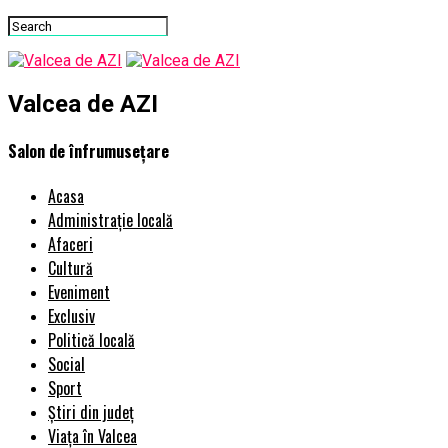
Valcea de AZI
Salon de înfrumuseţare
Acasa
Administrație locală
Afaceri
Cultură
Eveniment
Exclusiv
Politică locală
Social
Sport
Știri din județ
Viața în Valcea