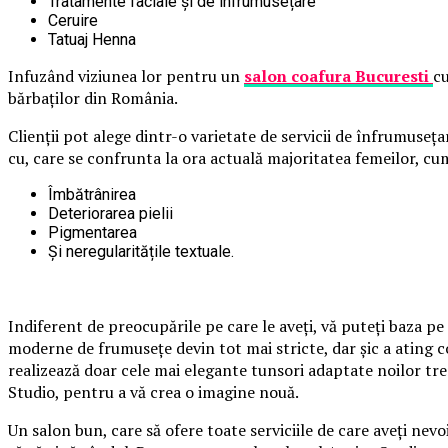
Tratamente faciale și de înfrumusețare
Ceruire
Tatuaj Henna
Infuzând viziunea lor pentru un
salon
coafura Bucuresti
cu
bărbaților din România.
Clienții pot alege dintr-o varietate de servicii de înfrumuse
cu, care se confrunta la ora actuală majoritatea femeilor, cum
Îmbătrânirea
Deteriorarea pielii
Pigmentarea
Şi neregularitățile textuale.
Indiferent de preocupările pe care le aveţi, vă puteți baza p
moderne de frumuseţe devin tot mai stricte, dar şic a ating cot
realizează doar cele mai elegante tunsori adaptate noilor trend
Studio, pentru a vă crea o imagine nouă.
Un salon bun, care să ofere toate serviciile de care aveţi nev