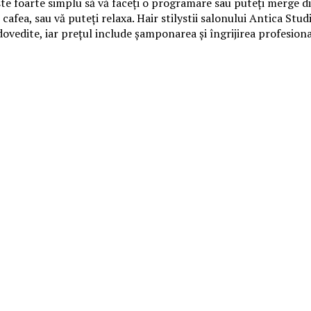
ste foarte simplu să vă faceţi o programare sau puteţi merge di
o cafea, sau vă puteţi relaxa. Hair stilystii salonului Antica St
 dovedite, iar preţul include şamponarea şi îngrijirea profesio