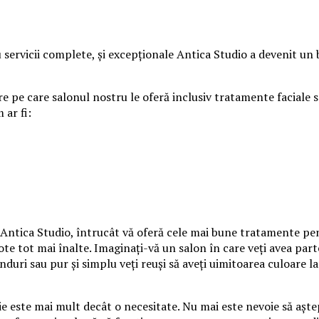
 servicii complete, şi excepționale Antica Studio a devenit un b
țare pe care salonul nostru le oferă inclusiv tratamente facia
 ar fi:
e Antica Studio, întrucât vă oferă cele mai bune tratamente pen
e tot mai înalte. Imaginaţi-vă un salon în care veţi avea parte 
uri sau pur şi simplu veţi reuşi să aveţi uimitoarea culoare la 
oie este mai mult decât o necesitate. Nu mai este nevoie să aşte