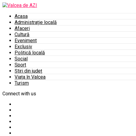
Acasa
Administrație locală
Afaceri
Cultură
Eveniment
Exclusiv
Politică locală
Social
Sport
Știri din județ
Viața în Valcea
Turism
Connect with us