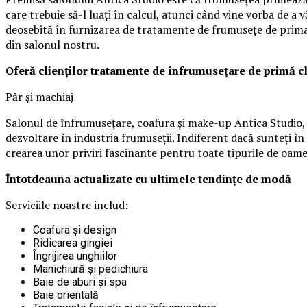
care trebuie să-l luaţi în calcul, atunci când vine vorba de a
deosebită în furnizarea de tratamente de frumuseţe de prima cla
din salonul nostru.
Oferă clienților tratamente de înfrumusețare de primă c
Păr și machiaj
Salonul de înfrumuseţare, coafura şi make-up Antica Studio, 
dezvoltare în industria frumuseții. Indiferent dacă sunteți î
crearea unor priviri fascinante pentru toate tipurile de oame
Întotdeauna actualizate cu ultimele tendințe de modă
Serviciile noastre includ:
Coafura şi design
Ridicarea gingiei
Îngrijirea unghiilor
Manichiură şi pedichiura
Baie de aburi și spa
Baie orientală