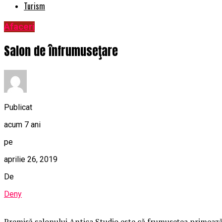
Turism
Afaceri
Salon de înfrumuseţare
Publicat
acum 7 ani
pe
aprilie 26, 2019
De
Deny
Premisă salonului Antica Studio este că frumuseţea primează în