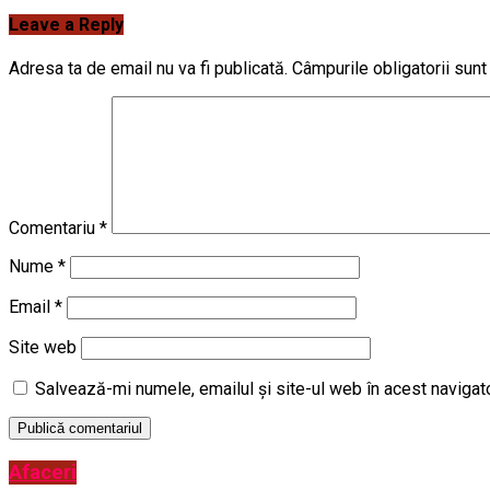
Leave a Reply
Adresa ta de email nu va fi publicată.
Câmpurile obligatorii sun
Comentariu
*
Nume
*
Email
*
Site web
Salvează-mi numele, emailul și site-ul web în acest navigat
Afaceri