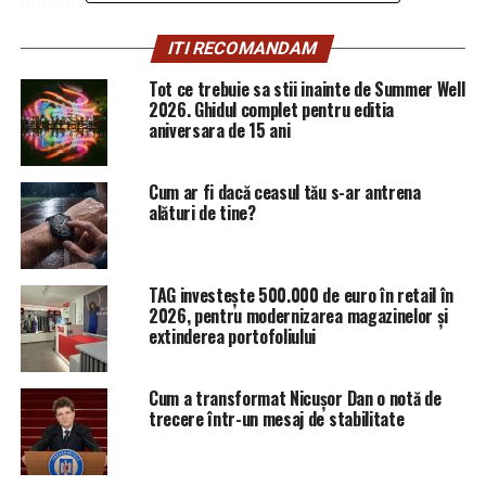
mulţumea doar să primească informaţii care rezultau din
ITI RECOMANDAM
ascultările cu mandat care se făceau, dar influenţa chiar
numiri de şefi la nivel judeţean, la nivel de secţii, în SRI.
Tot ce trebuie sa stii inainte de Summer Well
Vântu a reuşit să tragă marile tunuri sub umbrela creată
2026. Ghidul complet pentru editia
aniversara de 15 ani
de angajaţii consilieri şi colaboratorii foste cadre ale
serviciilor de informaţii.
Cum ar fi dacă ceasul tău s-ar antrena
– Unul dintre aceştia a fost Ştefan Alexie, fost general
alături de tine?
de securitate, fost şef al Direcţiei de Contraspionaj şi
secretar de Stat în Ministerul de Interne înainte de
decembrie 1989. Din 1990 a fost consilier al lui Sorin
TAG investește 500.000 de euro în retail în
Ovidiu Vântu.
2026, pentru modernizarea magazinelor și
extinderea portofoliului
– Vasile Alexoaie, fostul şef al Securităţii din Roman
înainte de 1989, cooptat în conducerea SRI din Iaşi
Cum a transformat Nicușor Dan o notă de
după decembrie 1989, după trecerea în rezervă a
trecere într-un mesaj de stabilitate
devenit preşedintele Fondului Naţional de Investiţii din
Iaşi şi director al filialei locale a firmei Gelsor.