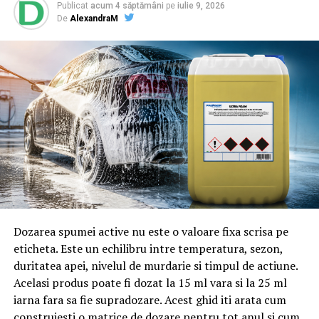
Publicat
acum 4 săptămâni
pe
iulie 9, 2026
De
AlexandraM
– Nicolae Constantin Haţeganu, fost ofiţer de securitate
şi fost preşedinte al Consiliului de Administraţie al
societăţii de asigurări Astra, a participat şi el la
fraudarea acesteia în favoarea lui Sorin Ovidiu Vântu.
– Florian Ioan, fost ofiţer de securitate, reactivat în
Serviciul de Protecţie şi Pază al Preşedinţiei în perioada
lui Emil Constantinescu, ajuns la gradul de colonel, a
trecut în rezervă în 1998 pe motive medicale şi s-a pus
la dispoziţia lui Sorin Ovidiu Vântu.
– Vlad Mărgineanu, fost ofiţer de securitate, fost şef al
secţiei SRI din Braşov, a devenit apoi fondator al Băncii
Dozarea spumei active nu este o valoare fixa scrisa pe
Române de Scont, falimentată deliberat în 2002, după
eticheta. Este un echilibru intre temperatura, sezon,
dispariţia din conturi a 17 milioane de dolari din
duritatea apei, nivelul de murdarie si timpul de actiune.
patrimoniul societăţii de asigurări Astra.
Acelasi produs poate fi dozat la 15 ml vara si la 25 ml
iarna fara sa fie supradozare. Acest ghid iti arata cum
– Ogăşanu Dumitru, fost ofiţer de securitate cu gradul
construiesti o matrice de dozare pentru tot anul si cum