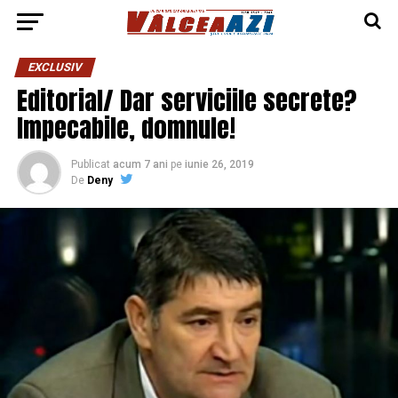
EXCLUSIV
Editorial/ Dar serviciile secrete?
Impecabile, domnule!
Publicat
acum 7 ani
pe
iunie 26, 2019
De
Deny