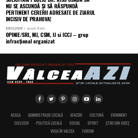
structural între
NU SE ASCUNDĂ ȘI SĂ RĂSPUNDĂ
PERTINENT CERERII ADRESATE DE ZIARUL
cerințele actuale ale
INCISIV DE PRAHOVA!
fondurilor europene —
EXCLUSIV
acum 8 ani
OPINIE/SRI, MJ, CSM, IJ si ICCJ – grup
care impun
infracțional organizat
echipamente 100%
electrice — și
capacitatea reală a
infrastructurii de a livra
energie acolo unde se
desfășoară lucrările.
Centrala fotovoltaică
ACASA
ADMINISTRAȚIE LOCALĂ
AFACERI
CULTURĂ
EVENIMENT
mobilă este răspunsul
EXCLUSIV
POLITICĂ LOCALĂ
SOCIAL
SPORT
ȘTIRI DIN JUDEȚ
nostru concret la acest
VIAȚA ÎN VALCEA
TURISM