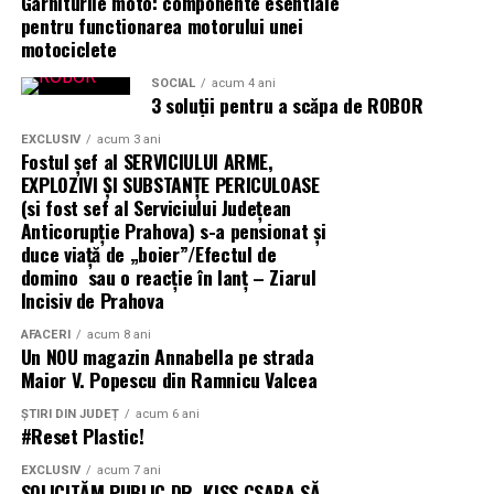
Garniturile moto: componente esentiale
pentru functionarea motorului unei
centrală fotovoltaică mobilă
O
este o soluție multi-funcțională.
motociclete
Aplicațiile identificate de UZINEX includ:
SOCIAL
acum 4 ani
3 soluții pentru a scăpa de ROBOR
Șantiere de construcții civile și lucrări edilitare
EXCLUSIV
acum 3 ani
Fostul șef al SERVICIULUI ARME,
Echipamente electrice alimentate pe fonduri europene
EXPLOZIVI ŞI SUBSTANŢE PERICULOASE
și PNRR
(si fost sef al Serviciului Judeţean
Anticorupţie Prahova) s-a pensionat și
Operațiuni militare și tabere temporare
duce viață de „boier”/Efectul de
domino sau o reacție în lanț – Ziarul
Stații mobile de încărcare auto electric
Incisiv de Prahova
Evenimente outdoor și festivaluri
AFACERI
acum 8 ani
Un NOU magazin Annabella pe strada
Operațiuni de ajutor umanitar în zone fără
Maior V. Popescu din Ramnicu Valcea
infrastructură energetică
ȘTIRI DIN JUDEȚ
acum 6 ani
#Reset Plastic!
„Există un decalaj
EXCLUSIV
acum 7 ani
SOLICITĂM PUBLIC DR. KISS CSABA SĂ