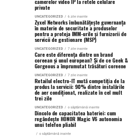
camerelor video IP la retele celulare
Dimensiune container transport:
private
3 × 2,5
metri
UNCATEGORIZED
6 zile inainte
Zyxel Networks îmbunătățește guvernanța
Lungime panouri desfășurate:
~60 metri
în materie de securitate a produselor
pentru a proteja IMM-urile și furnizorii de
liniari
servicii de gestionare (MSP)
Conectică:
priză 220 V monofazic, priză
UNCATEGORIZED
7 zile inainte
Care este diferența dintre un brand
380 V trifazic, priză încărcare auto electric
coreean și unul european? Și de ce Geek &
Gorgeous a împrumutat trăsături coreene
Climatizare:
aer condiționat integrat pentru
menținerea bateriilor la temperatură optimă
UNCATEGORIZED
7 zile inainte
Retailul electro-IT mută competiția de la
produs la servicii: 90% dintre instalările
Mobilitate:
roți tip off-road pentru deplasare
de aer condiționat, realizate în cel mult
pe teren accidentat
trei zile
UNCATEGORIZED
o săptămână inainte
Dincolo de capacitatea bateriei: cum
regândește HONOR Magic V6 autonomia
Configurația conectică a fost dimensionată conform cerințelor
unui telefon pliabil
beneficiarului. La cerere, modelul poate fi extins cu prize
suplimentare, sisteme de iluminat exterior, monitorizare la
o săptămână inainte