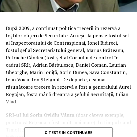
După 2009, a continuat politica trecerii în rezervă a
foştilor ofiţeri de Securitate. Au ieşit la pensie fostul sef
al Inspectoratului de Contraspionaj, Ionel Bidireci,
fostul şef al Secretariatului general, Marius Brăteanu,
Petrache Cândea (fost şef al Corpului de control în
cadrul SRI), Adrian Bărbulescu, Daniel Coman, Laurian
Gheorghe, Marin Ioniţă, Sorin Dunea, Sava Constantin,
Ioan Voicu, Ion Ştefănuţ. De departe, cea mai
răsunătoare trecere în rezervă a fost a generalului Aurel
Rogojan, fostă mână dreaptă a şefului Securităţii, Iulian
Vlad.
SRI-ul lui Sorin Ovidiu Vântu
(doar câteva exemple,
pentru că Reţeaua a fost mult mai mare): În timpul când
Timofte conducea SRI, Sorin Ovidiu Vântu avea o
CITESTE IN CONTINUARE
influenţă extraordinară în acest serviciu. Nu se