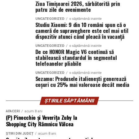
Ziua Timișoarei 2026, sărbătorită prin
distanță și conectivitate GSM.
patru zile de evenimente
UNCATEGORIZED
o săptămână inainte
Studiu Xiaomi: 9 din 10 români spun că o
Gama completă: de la 3 metri la 12 metri
cameră de supraveghere este cel mai util
lungime container
dispozitiv atunci când pleacă în vacanță
UNCATEGORIZED
o săptămână inainte
Modelul livrat către beneficiar reprezintă varianta de intrare a
De ce HONOR Magic V6 continuă să
centrale fotovoltaice
gamei UZINEX. Producătorul oferă
stabilească standardul în segmentul
telefoanelor pliabile
mobile
în configurații adaptate volumului de consum al fiecărui
client, de la modelul compact până la containerul industrial 40 ft.
UNCATEGORIZED
o săptămână inainte
Sezamo: Produsele italienești generează
coșuri cu 25% mai valoroase decât media
La capătul superior al gamei, containerul de 12 metri lungime
poate găzdui până la 160 kW panouri fotovoltaice instalate și 620
kWh capacitate de stocare — o autonomie comparabilă cu o
ȘTIRILE SĂPTĂMÂNII
microcentrală fixă, fără constrângerile birocratice ale acesteia.
AFACERI
acum 8 ani
(P) Pinocchio și Veverița Zuby la
Toate variantele sunt customizabile pe specificul fiecărui proiect.
Shopping City Râmnicu Vâlcea
ȘTIRI DIN JUDEȚ
acum 8 ani
Aplicații dincolo de șantierele civile