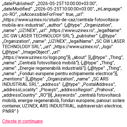
„datePublished”: „2026-05-25T10:00:00+03:00”,
„dateModified”: „2026-05-25T10:00:00+03:00”, „inLanguage”:
„ro-RO”, „isAccessibleForFree”: true, „url”:
„https://www.uzinex.ro/studii-de-caz/centrala-fotovoltaica-
mobila-ars-industrial”, „author”: {„@type”: „Organization”,
„name”: „UZINEX”, „url”: „https://www.uzinex.ro”, „legalName”:
„SC GW LASER TECHNOLOGY SRL”}, „publisher”: {„@type”:
„Organization”, „name”: „UZINEX”, „legalName”: „SC GW LASER
TECHNOLOGY SRL”, „url”: „https://www.uzinex.ro”, „logo”:
{„@type”: „ImageObject”, „url”:
„https://www.uzinex.ro/logo.png”}}, „about”: [{„@type”: „Thing”,
„name”: „Centrală fotovoltaică mobilă”}, {„@type”: „Thing”,
„name”: „Energie regenerabilă industrială”}, {„@type”: „Thing”,
„name”: „Fonduri europene pentru echipamente electrice”}],
„mentions”: [{„@type”: „Organization”, „name”: „SC ARS
INDUSTRIAL SRL”, „address”: {„@type”: „PostalAddress”,
„addressLocality”: „Ploiești”, „addressRegion”: „Prahova”,
„addressCountry”: „RO”}}], „keywords”: „centrală fotovoltaică
mobilă, energie regenerabilă, fonduri europene, panouri solare
container, UZINEX, ARS INDUSTRIAL, subtraversări electrice,
PNRR” }
Citeste in continuare