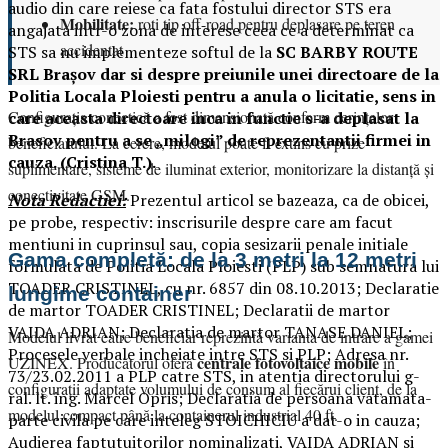
audio din care reiese ca fata fostului director STS era
Mobilitate:
roți tip off-road pentru deplasare pe teren
angajata intr-o zona de interese ceea ce a determinat ca
accidentat
STS sa nu implementeze softul de la
SC BARBY ROUTE
SRL Brașov dar si despre preiunile unei directoare de la
Politia Locala Ploiesti pentru a anula o licitatie, sens in
Configurația conectică a fost dimensionată conform cerințelor
care aceasta directoare inca in functie s-a deplasat la
Brasov pentru a se „milogi” de reprezentantii firmei in
beneficiarului. La cerere, modelul poate fi extins cu prize
cauza. (Cristina T.).
suplimentare, sisteme de iluminat exterior, monitorizare la distanță și
conectivitate GSM.
Nota Redactiei:
Prezentul articol se bazeaza, ca de obicei,
pe probe, respectiv: inscrisurile despre care am facut
mentiuni in cuprinsul sau, copia sesizarii penale initiale
Gama completă: de la 3 metri la 12 metri
formulata de Politia Locala Ploiesti (PLP) sub semnatura lui
TOADER CRISTINEL, cu nr. 6857 din 08.10.2013; Declaratie
lungime container
de martor TOADER CRISTINEL; Declaratii de martor
VAIDA ADRIAN; Declaratia de martor TANASE DANIEL;
Modelul livrat către beneficiar reprezintă varianta de intrare a gamei
Procesele verbale incheiate intre STS si PLP; Adresa nr.
centrale fotovoltaice mobile
UZINEX. Producătorul oferă
în
73/23.02.2011 a PLP catre STS, in atentia directorului g-
configurații adaptate volumului de consum al fiecărui client, de la
ral. lt. ing. Marcel Opris; Declaratia de persoana vatamata-
modelul compact până la containerul industrial 40 ft.
parte civila pe care inteleg STOICHICIU a dat-o in cauza;
Audierea faptutuitorilor nominalizati, VAIDA ADRIAN si