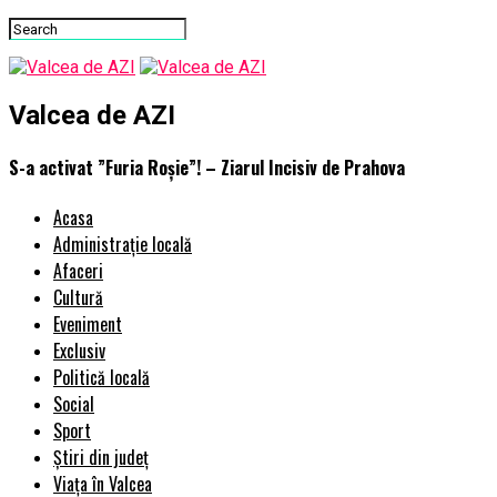
Valcea de AZI
S-a activat ”Furia Roșie”! – Ziarul Incisiv de Prahova
Acasa
Administrație locală
Afaceri
Cultură
Eveniment
Exclusiv
Politică locală
Social
Sport
Știri din județ
Viața în Valcea