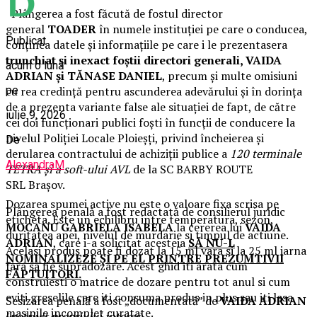
Plângerea a fost făcută de fostul director
general
TOADER
în numele instituției pe care o conducea,
Publicat
conținea datele și informațiile pe care i le prezentasera
trunchiat și inexact
foștii directori generali, VAIDA
acum o lună
ADRIAN și TĂNASE DANIEL
, precum și multe omisiuni
pe
cu rea credință pentru ascunderea adevărului și în dorința
de a prezenta variante false ale situației de fapt, de către
iulie 9, 2026
cei doi funcționari publici foști în funcții de conducere la
nivelul Poliției Locale Ploieșți, privind încheierea și
De
derularea contractului de achiziții publice a
120 terminale
AlexandraM
TETRA și a soft-ului AVL
de la SC BARBY ROUTE
SRL Brașov.
Dozarea spumei active nu este o valoare fixa scrisa pe
Plângerea penală a fost redactată de consilierul juridic
eticheta. Este un echilibru intre temperatura, sezon,
MOCANU GABRIELA ISABELA
la cererea lui
VAIDA
duritatea apei, nivelul de murdarie si timpul de actiune.
ADRIAN
, care i-a solicitat acesteia
SĂ NU-L
Acelasi produs poate fi dozat la 15 ml vara si la 25 ml iarna
NOMINALIZEZE ȘI PE EL PRINTRE PREZUMTIVII
fara sa fie supradozare. Acest ghid iti arata cum
FĂPTUITORI.
construiesti o matrice de dozare pentru tot anul si cum
eviti greselile care iti consuma produs in plus sau iti lasa
Sesizarea penală a fost „documentată” de
VAIDA ADRIAN
masinile incomplet curatate.
(
potrivit propriului interes
).