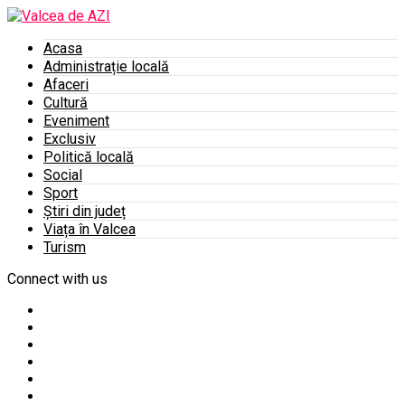
Acasa
Administrație locală
Afaceri
Cultură
Eveniment
Exclusiv
Politică locală
Social
Sport
Știri din județ
Viața în Valcea
Turism
Connect with us