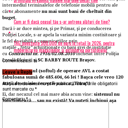
artificială îți cunosc hainele mai bine decât tine
intermediul terminalelor de telefonie mobilă pentru ale
căror abonamente
nu mai sunt bani de cheltuit din
buget.
Cum ar fi dacă ceasul tău s-ar antrena alături de tine?
Dacă i-ar duce mintea, și pe Primar, și pe conducerea
Poliției Locale, s-ar apela la varianta minim costisitoare și
le fel de viabilă a comunicațiilor prin
TAG investește 500.000 de euro în retail în 2026, pentru
stațiile
„Tetra”
achiziționate cu bani grei de instituție
modernizarea magazinelor și extinderea portofoliului
cu
Contractul nr. 1916/02.08.2010
încheiat între Poliția
Locală Ploiești și
SC BARBY ROUTE Brașov.
Comenteaza si tu
Numai sistemul (softul) de operare AVL a costat
Leave a Reply
fabuloasa sumă de 485.404, 66 lei ! Bașca cele vreo 120
stații de emisie-receptie marca „Tetra”!
Adresa ta de email nu va fi publicată.
Câmpurile obligatorii
sunt marcate cu
*
Ei, dar necazul cel mai mare abia acum vine:
sistemul nu
Comentariu
*
funcționează… sau nu există! Va puteți închipui așa
ceva?
Cu acest sistem este un fel de „alba-neagră”!