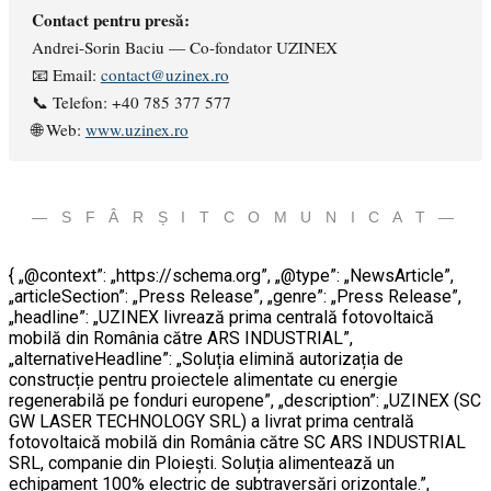
Contact pentru presă:
Andrei-Sorin Baciu — Co-fondator UZINEX
📧 Email:
contact@uzinex.ro
📞 Telefon: +40 785 377 577
🌐 Web:
www.uzinex.ro
— S F Â R Ș I T C O M U N I C A T —
{ „@context”: „https://schema.org”, „@type”: „NewsArticle”,
„articleSection”: „Press Release”, „genre”: „Press Release”,
„headline”: „UZINEX livrează prima centrală fotovoltaică
mobilă din România către ARS INDUSTRIAL”,
„alternativeHeadline”: „Soluția elimină autorizația de
construcție pentru proiectele alimentate cu energie
regenerabilă pe fonduri europene”, „description”: „UZINEX (SC
GW LASER TECHNOLOGY SRL) a livrat prima centrală
fotovoltaică mobilă din România către SC ARS INDUSTRIAL
SRL, companie din Ploiești. Soluția alimentează un
echipament 100% electric de subtraversări orizontale.”,