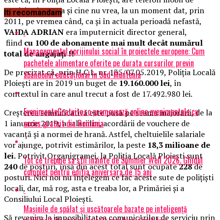
serviciu cine vrea și cine nu vrea, la un moment dat, prin
Iti recomandam
2011, pe vremea când, ca și în actuala perioadă nefastă,
VAIDA ADRIAN
era împuternicit director general,
fiind
cu 100 de abonamente mai mult decât numărul
Managementul sprijinului social în proiectele europene: Cum
total de angajați !!
pachetele alimentare oferite pe durata cursurilor previn
De precizat că, prin H.C.L. nr. 135/07.05.2019, Poliția Locală
abandonul educațional în Sud-Muntenia
Ploiești are în 2019 un buget de
19.160.000 lei
, în
contextul în care anul trecut a fost de 17.492.980 lei.
EvenimenteGratuite.ro promovează online evenimentele cu
Creșterea semnificativă este pusă pe seama majorării, de la
acces gratuit din România
1 ianuarie 2019, a salariilor, acordării de vouchere de
vacanță și a normei de hrană. Astfel, cheltuielile salariale
vor ajunge, potrivit estimărilor, la peste
18,3 milioane de
lei.
Potrivit Organigramei, la Poliția Locală Ploiești sunt
Tot ce trebuie sa stii inainte de Summer Well 2026. Ghidul
240
de posturi, însă din acest total sunt ocupate
228
de
complet pentru editia aniversara de 15 ani
posturi. Nici noi nu înțelegem ce fac aceste sute de polițiști
locali, dar, mă rog, asta e treaba lor, a Primăriei și a
Consiliului Local Ploiești.
Mașinile de spălat și uscătoarele bazate pe inteligență
Să revenim la imposibilitatea comunicărilor de serviciu prin