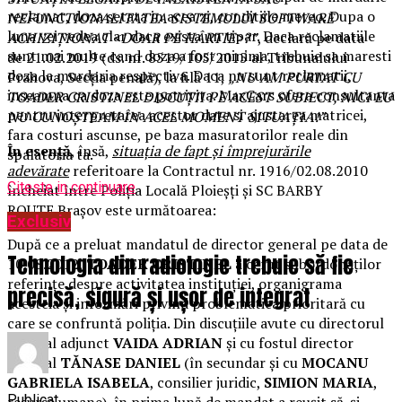
reclamat, doza setata in acea zi, conditiile meteo. Dupa o
NEFUNCTIONALITATEA SISTEMULUI SOFTWARE
luna vei vedea clar daca exista un tipar. Daca reclamatiile
ACHIZIȚIONAT <DOAR PE HÂRTIE>?”
, declară pe data
sunt mai multe cand doza a fost minima, trebuie sa maresti
de 21.02.2019 (ds. nr. 8519/105/2015 al Tribunalului
doza la murdaria respectiva. Daca nu sunt reclamatii,
Prahova, Secția penală), la filă 11,
„NU AM PURTAT CU
inseamna ca doza este potrivita. MaxCars ofera consultanta
TOADER CRISTINEL DISCUȚII PE ACEST SUBIECT, NICI EU
pentru interpretarea acestor date si ajustarea matricei,
NU CUNOȘTEAM ÎN ACEL MOMENT SITUAȚIA!”
fara costuri ascunse, pe baza masuratorilor reale din
În esență
, însă,
situația de fapt și împrejurările
spalatoria ta.
adevărate
referitoare la Contractul nr. 1916/02.08.2010
Citeste in continuare
încheiat între Poliția Locală Ploieșți și SC BARBY
ROUTE Brașov este următoarea:
Exclusiv
După ce a preluat mandatul de director general pe data de
Tehnologia din radiologie trebuie să fie
10.08.2012,
TOADER CRISTINEL
a cerut subordonaților
referințe despre activitatea instituției, organigrama
precisă, sigură și ușor de integrat
acesteia și informări privind problematica prioritară cu
care se confruntă poliția. Din discuțiile avute cu directorul
general adjunct
VAIDA ADRIAN
și cu fostul director
general
TĂNASE DANIEL
(în secundar și cu
MOCANU
GABRIELA ISABELA
, consilier juridic,
SIMION MARIA
,
Publicat
resurse umane), în prima lună de mandat a reușit să-și