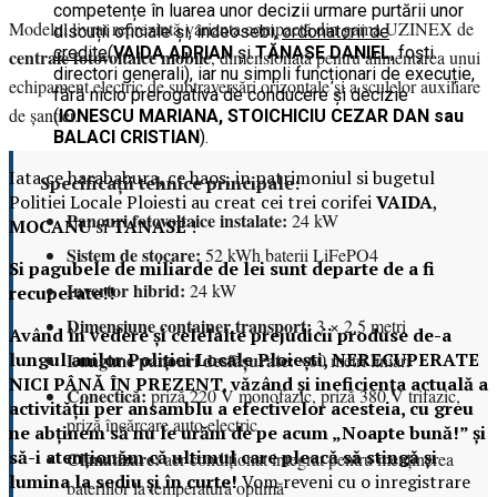
competențe în luarea unor decizii urmare purtării unor
Modelul livrat reprezintă varianta compactă din gama UZINEX de
discuții oficiale și, îndeosebi,
ordonatorii de
credite
(
VAIDA ADRIAN
și
TĂNASE DANIEL
, foști
centrale fotovoltaice mobile
, dimensionată pentru alimentarea unui
directori generali), iar nu simpli funcționari de execuție,
echipament electric de subtraversări orizontale și a sculelor auxiliare
fără nicio prerogativa de conducere și decizie
de șantier.
(
IONESCU MARIANA, STOICHICIU CEZAR DAN sau
BALACI CRISTIAN
).
Iata ce harababura, ce haos, in patrimoniul si bugetul
Specificații tehnice principale:
Politiei Locale Ploiesti au creat cei trei corifei
VAIDA
,
Panouri fotovoltaice instalate:
24 kW
MOCANU
si
TANASE
!
Sistem de stocare:
52 kWh baterii LiFePO4
Si pagubele de miliarde de lei sunt departe de a fi
Invertor hibrid:
24 kW
recuperate!!
Dimensiune container transport:
3 × 2,5 metri
Având în vedere și celelalte prejudicii produse de-a
lungul anilor Poliției Locale Ploiești, NERECUPERATE
Lungime panouri desfășurate:
~60 metri liniari
NICI PÂNĂ ÎN PREZENT, văzând și ineficiența actuală a
Conectică:
priză 220 V monofazic, priză 380 V trifazic,
activității per ansamblu a efectivelor acesteia, cu greu
priză încărcare auto electric
ne abținem să nu le urăm de pe acum „Noapte bună!” și
să-i atenționăm că ultimul care pleacă să stingă și
Climatizare:
aer condiționat integrat pentru menținerea
lumina la sediu și în curte!
Vom reveni cu o inregistrare
bateriilor la temperatură optimă