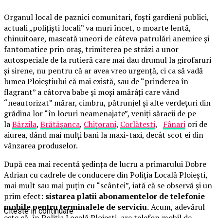
Organul local de paznici comunitari, foști gardieni publici,
actuali „polițiști locali” va muri încet, o moarte lentă,
chinuitoare, mascată uneori de câteva patrulări anemice și
fantomatice prin oraș, trimiterea pe străzi a unor
autospeciale de la rutieră care mai dau drumul la girofaruri
și sirene, nu pentru că ar avea vreo urgență, ci ca să vadă
lumea Ploieștiului că mai există, sau de “prinderea în
flagrant” a câtorva babe și moși amărâți care vând
“neautorizat” mărar, cimbru, pătrunjel și alte verdețuri din
grădina lor “în locuri neamenajate”, veniți săracii de pe
la
Bărzila
,
Brătășanca
,
Chițorani
,
Corlătești
,
Fânari
ori de
aiurea, dând mai mulți bani la maxi-taxi, decât scot ei din
vânzarea produselor.
După cea mai recentă ședința de lucru a primarului Dobre
Adrian cu cadrele de conducere din Poliția Locală Ploiești,
mai mult sau mai puțin cu “scântei”, iată că se observă și un
prim efect:
sistarea platii abonamentelor de telefonie
mobile pentru terminalele de serviciu.
Acum, adevărul
Citeste in continuare
este că, în Poliția Locală Ploiești, are telefon mobil de