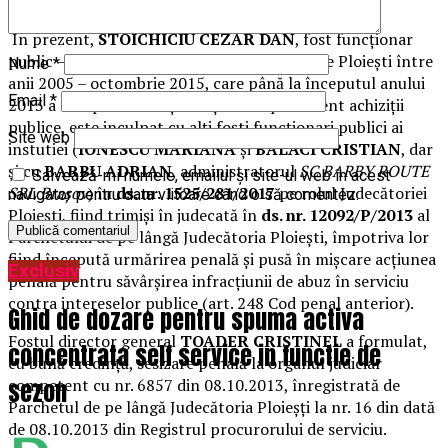
Iată epos-ul acestei afaceri:
În prezent,
STOICHICIU CEZAR DAN
, fost funcționar
public – polițist local în cadrul Poliției Locale Ploiești între
Nume
*
anii 2005 – octombrie 2015, care până la începutul anului
Email
*
2013 a îndeplinit funcția de șef Compartiment achiziții
publice, este inculpat cu alți foști funcționari publici ai
Site web
instutiei (
IONESCU MARIANA
și
BALACI CRISTIAN
, dar
şi cu
BARBU ADRIAN
, administratorul
SC BARBY ROUTE
Salvează-mi numele, emailul și site-ul web în acest
SRL Brașov
) în
ds. nr. 1525/281/2017
pe rolul Judecătoriei
navigator pentru data viitoare când o să comentez.
Ploiești, fiind trimiși în judecată în
ds. nr. 12092/P/2013
al
Parchetului de pe lângă Judecătoria Ploiești, împotriva lor
fiind începută urmărirea penală și pusă în mișcare acțiunea
Exclusiv
penală pentru săvârșirea infracțiunii de abuz în serviciu
contra intereselor publice (art. 248 Cod penal anterior).
Ghid de dozare pentru spuma activa
Fostul director general
TOADER CRISTINEL
a formulat,
concentrata self service in functie de
cu bună credință, sesizare penală la organul judiciar
sezon
competent cu nr. 6857 din 08.10.2013, înregistrată de
Parchetul de pe lângă Judecătoria Ploieșți la nr. 16 din dată
de 08.10.2013 din Registrul procurorului de serviciu.