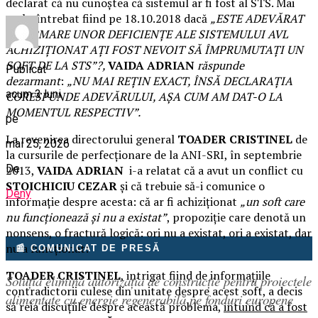
declarat că nu cunoștea că sistemul ar fi fost al STS. Mai
mult, întrebat fiind pe 18.10.2018 dacă
„ESTE ADEVĂRAT
CĂ URMARE UNOR DEFICIENȚE ALE SISTEMULUI AVL
ACHIZIȚIONAT AȚI FOST NEVOIT SĂ ÎMPRUMUTAȚI UN
SOFT DE LA STS”?,
VAIDA ADRIAN
răspunde
Publicat
dezarmant
:
„NU MAI REȚIN EXACT, ÎNSĂ DECLARAȚIA
acum 3 luni
CORESPUNDE ADEVĂRULUI, AȘA CUM AM DAT-O LA
MOMENTUL RESPECTIV”.
pe
La revenirea directorului general
TOADER CRISTINEL
de
mai 25, 2026
la cursurile de perfecționare de la ANI-SRI, în septembrie
De
2013,
VAIDA ADRIAN
i-a relatat că a avut un conflict cu
STOICHICIU CEZAR
și că trebuie să-i comunice o
Deny
informație despre acesta: că ar fi achiziționat
„un soft care
nu funcționează și nu a existat”
, propoziție care denotă un
nonsens, o fractură logică: ori nu a existat, ori a existat, dar
nu a funcționat!
📰 COMUNICAT DE PRESĂ
TOADER CRISTINEL
, intrigat fiind de informațiile
Soluția elimină autorizația de construcție pentru proiectele
contradictorii culese din unitate despre acest soft, a decis
alimentate cu energie regenerabilă pe fonduri europene
să reia discuțiile despre această problema,
intuind că a fost