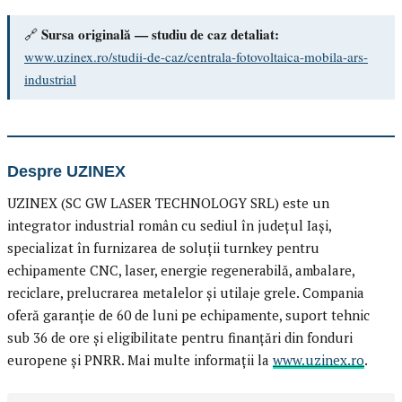
Sursa originală — studiu de caz detaliat:
🔗
www.uzinex.ro/studii-de-caz/centrala-fotovoltaica-mobila-ars-
industrial
Despre UZINEX
UZINEX (SC GW LASER TECHNOLOGY SRL) este un
integrator industrial român cu sediul în județul Iași,
specializat în furnizarea de soluții turnkey pentru
echipamente CNC, laser, energie regenerabilă, ambalare,
reciclare, prelucrarea metalelor și utilaje grele. Compania
oferă garanție de 60 de luni pe echipamente, suport tehnic
sub 36 de ore și eligibilitate pentru finanțări din fonduri
europene și PNRR. Mai multe informații la
www.uzinex.ro
.