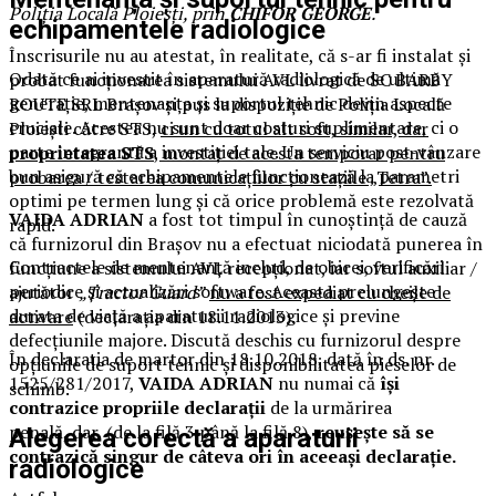
Poliția Locală Ploieșți, prin
CHIFOR GEORGE
.
echipamentele radiologice
Înscrisurile nu au atestat, în realitate, că s-ar fi instalat și
Odată ce ai investit în aparatură radiologică de ultimă
probat funcționarea sistemului AVL livrat de SC BARBY
generație, mentenanța și suportul tehnic devin aspecte
ROUTE SRL Brașov și pus la dispoziție de Poliția Locală
cruciale. Acestea nu sunt doar costuri suplimentare, ci o
Ploiești către STS,
ci un cu totul alt soft, similar, dar
parte integrantă a investiției tale. Un serviciu post-vânzare
proprietatea STS
, montat de acesta temporar pentru
bun asigură că echipamentele funcționează la parametri
probarea / testarea comunicațiilor cu stațiile „Tetra”.
optimi pe termen lung și că orice problemă este rezolvată
VAIDA ADRIAN
a fost tot timpul în cunoștință de cauză
rapid.
că furnizorul din Brașov nu a efectuat niciodată punerea în
Contractele de mentenanță includ, de obicei, verificări
funcțiune a sistemului AVL recepționat, iar softul auxiliar /
periodice și actualizări software. Aceasta prelungește
ajutător
„Tractor Guard”
nu a fost expediat cu cheile de
durata de viață a aparaturii radiologice și previne
activare
(declarația din 18.11.2013).
defecțiunile majore. Discută deschis cu furnizorul despre
În declarația de martor din 18.10.2018, dată în ds. nr.
opțiunile de suport tehnic și disponibilitatea pieselor de
1525/281/2017,
VAIDA ADRIAN
nu numai că
își
schimb.
contrazice propriile declarații
de la urmărirea
penală, dar, (de la filă 3 până la filă 8),
reușește să se
Alegerea corectă a aparaturii
contrazică singur de câteva ori în aceeași declarație.
radiologice