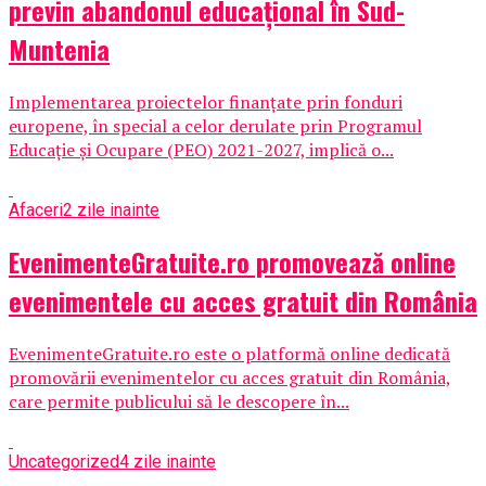
previn abandonul educațional în Sud-
Muntenia
Implementarea proiectelor finanțate prin fonduri
europene, în special a celor derulate prin Programul
Educație și Ocupare (PEO) 2021-2027, implică o...
Afaceri
2 zile inainte
EvenimenteGratuite.ro promovează online
evenimentele cu acces gratuit din România
EvenimenteGratuite.ro este o platformă online dedicată
promovării evenimentelor cu acces gratuit din România,
care permite publicului să le descopere în...
Uncategorized
4 zile inainte